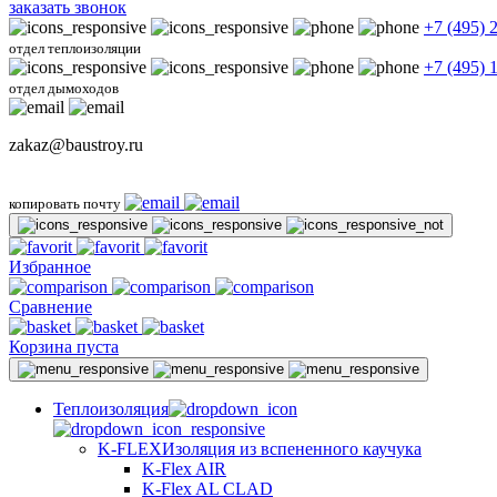
заказать звонок
+7 (495) 
отдел теплоизоляции
+7 (495) 
отдел дымоходов
zakaz@baustroy.ru
копировать почту
Избранное
Сравнение
Корзина пуста
Теплоизоляция
K-FLEX
Изоляция из вспененного каучука
K-Flex AIR
K-Flex AL CLAD