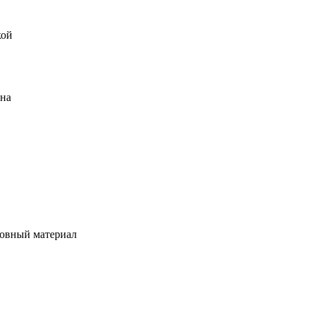
кой
ена
овный материал