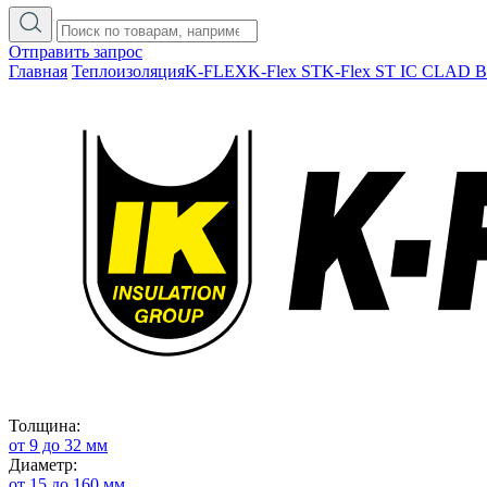
Отправить запрос
Главная
Теплоизоляция
K-FLEX
K-Flex ST
K-Flex ST IC CLAD 
Толщина:
от 9 до 32 мм
Диаметр:
от 15 до 160 мм