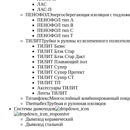
ЛАС
ЛАС-П
ПЕНОФОЛ
Энергосберегающая изоляция с подлож
ПЕНОФОЛ тип А
ПЕНОФОЛ тип B
ПЕНОФОЛ тип C
ПЕНОФОЛ тип T
ТИЛИТ
Трубки и рулоны из вспененного полиэтил
ТИЛИТ Базис
ТИЛИТ Блэк Стар
ТИЛИТ Блэк Стар Дакт
ТИЛИТ Плавающий пол
ТИЛИТ Супер
ТИЛИТ Супер Протект
ТИЛИТ Супер СТ
ТИЛИТ ТП
Аксессуары ТИЛИТ
Ленты ТИЛИТ
Титанфлекс
Многослойный комбинированный покр
Thermaflex
Трубная и рулонная изоляция
Cистемы дымоходов
Дымоход керамический
Дымоход стальной