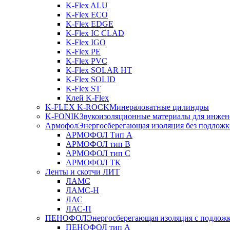
K-Flex ALU
K-Flex ECO
K-Flex EDGE
K-Flex IC CLAD
K-Flex IGO
K-Flex PE
K-Flex PVC
K-Flex SOLAR HT
K-Flex SOLID
K-Flex ST
Клей K-Flex
K-FLEX K-ROCK
Минераловатные цилиндры
K-FONIK
Звукоизоляционные материалы для инжен
Армофол
Энергосберегающая изоляция без подлож
АРМОФОЛ Тип А
АРМОФОЛ тип В
АРМОФОЛ тип C
АРМОФОЛ ТК
Ленты и скотчи ЛИТ
ЛАМС
ЛАМС-Н
ЛАС
ЛАС-П
ПЕНОФОЛ
Энергосберегающая изоляция с подлож
ПЕНОФОЛ тип А