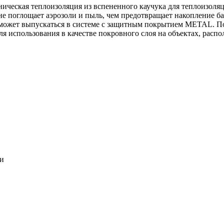
ническая теплоизоляция из вспененного каучука для теплоизоля
 не поглощает аэрозоли и пыль, чем предотвращает накопление ба
может выпускаться в системе c защитным покрытием METAL. По
ля использования в качестве покровного слоя на объектах, расп
ки