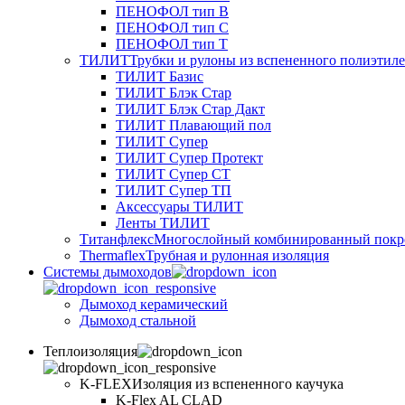
ПЕНОФОЛ тип B
ПЕНОФОЛ тип C
ПЕНОФОЛ тип T
ТИЛИТ
Трубки и рулоны из вспененного полиэтил
ТИЛИТ Базис
ТИЛИТ Блэк Стар
ТИЛИТ Блэк Стар Дакт
ТИЛИТ Плавающий пол
ТИЛИТ Супер
ТИЛИТ Супер Протект
ТИЛИТ Супер СТ
ТИЛИТ Супер ТП
Аксессуары ТИЛИТ
Ленты ТИЛИТ
Титанфлекс
Многослойный комбинированный покр
Thermaflex
Трубная и рулонная изоляция
Cистемы дымоходов
Дымоход керамический
Дымоход стальной
Теплоизоляция
K-FLEX
Изоляция из вспененного каучука
K-Flex AL CLAD