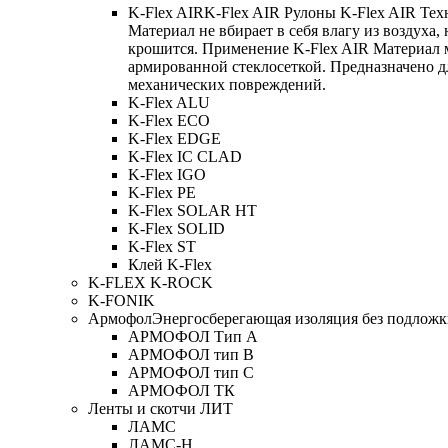
K-Flex AIR
K-Flex AIR Рулоны K-Flex AIR Тех
Материал не вбирает в себя влагу из воздуха,
крошится. Применение K-Flex AIR Материал 
армированной стеклосеткой. Предназначено д
механических повреждений.
K-Flex ALU
K-Flex ECO
K-Flex EDGE
K-Flex IC CLAD
K-Flex IGO
K-Flex PE
K-Flex SOLAR HT
K-Flex SOLID
K-Flex ST
Клей K-Flex
K-FLEX K-ROCK
K-FONIK
Армофол
Энергосберегающая изоляция без подлож
АРМОФОЛ Тип А
АРМОФОЛ тип В
АРМОФОЛ тип C
АРМОФОЛ ТК
Ленты и скотчи ЛИТ
ЛАМС
ЛАМС-Н