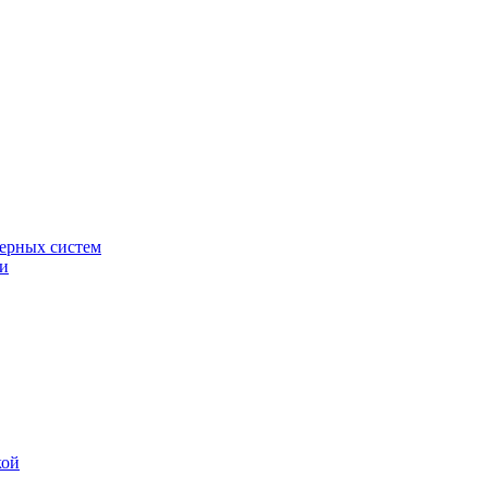
ерных систем
ки
кой