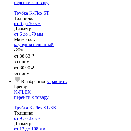
перейти к товару
Трубка K-Flex ST
Тол­щи­на:
от 6 до 50 мм
Диаметр:
от 6 до 170 мм
Ма­­те­­ри­­ал:
каучук вспененный
-20
%
от
38,63 ₽
за пог.м.
от
30,90 ₽
за пог.м.
В избранное
Сравнить
Бренд:
K-FLEX
перейти к товару
Трубка K-Flex ST/SK
Тол­щи­на:
от 9 до 32 мм
Диаметр:
от 12 до 108 мм