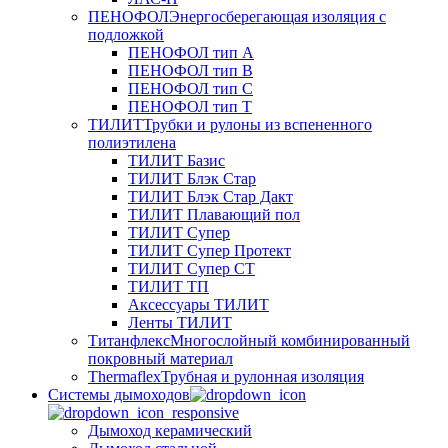
ПЕНОФОЛ
Энергосберегающая изоляция с
подложкой
ПЕНОФОЛ тип А
ПЕНОФОЛ тип B
ПЕНОФОЛ тип C
ПЕНОФОЛ тип T
ТИЛИТ
Трубки и рулоны из вспененного
полиэтилена
ТИЛИТ Базис
ТИЛИТ Блэк Стар
ТИЛИТ Блэк Стар Дакт
ТИЛИТ Плавающий пол
ТИЛИТ Супер
ТИЛИТ Супер Протект
ТИЛИТ Супер СТ
ТИЛИТ ТП
Аксессуары ТИЛИТ
Ленты ТИЛИТ
Титанфлекс
Многослойный комбинированный
покровный материал
Thermaflex
Трубная и рулонная изоляция
Cистемы дымоходов
Дымоход керамический