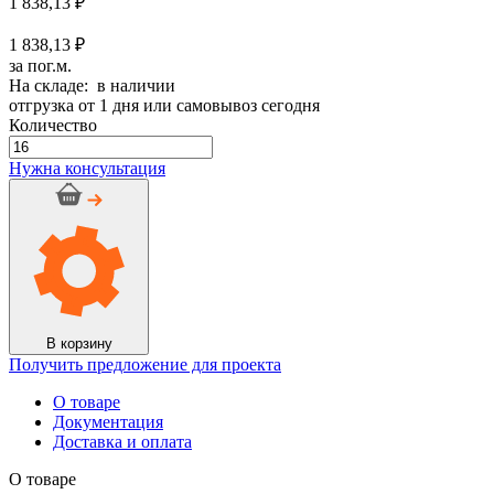
1 838,13
₽
1 838,13 ₽
за пог.м.
На складе: в наличии
отгрузка от 1 дня или самовывоз сегодня
Количество
Количество
товара
Нужна консультация
Трубка
K-
Flex
ST
IC
CLAD
25/035
ВК
-
В корзину
(16
Получить предложение для проекта
п.м.)
О товаре
Документация
Доставка и оплата
О товаре