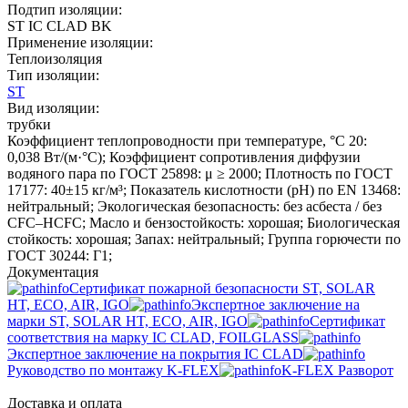
Подтип изоляции:
ST IC CLAD BK
Применение изоляции:
Теплоизоляция
Тип изоляции:
ST
Вид изоляции:
трубки
Коэффициент теплопроводности при температуре, °C 20:
0,038 Вт/(м·°C); Коэффициент сопротивления диффузии
водяного пара по ГОСТ 25898: μ ≥ 2000; Плотность по ГОСТ
17177: 40±15 кг/м³; Показатель кислотности (pH) по EN 13468:
нейтральный; Экологическая безопасность: без асбеста / без
CFC–HCFC; Масло и бензостойкость: хорошая; Биологическая
стойкость: хорошая; Запах: нейтральный; Группа горючести по
ГОСТ 30244: Г1;
Документация
Сертификат пожарной безопасности ST, SOLAR
HT, ECO, AIR, IGO
Экспертное заключение на
марки ST, SOLAR HT, ECO, AIR, IGO
Сертификат
соответствия на марку IC CLAD, FOILGLASS
Экспертное заключение на покрытия IC CLAD
Руководство по монтажу K-FLEX
K-FLEX Разворот
Доставка и оплата