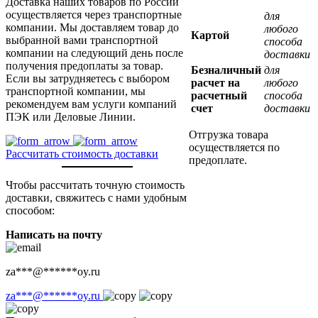
Доставка наших товаров по России
осуществляется через транспортные
для
компании. Мы доставляем товар до
любого
Картой
выбранной вами транспортной
способа
компании на следующий день после
доставки
получения предоплаты за товар.
Безналичный
для
Если вы затрудняетесь с выбором
расчет на
любого
транспортной компании, мы
расчетный
способа
рекомендуем вам услуги компаний
счет
доставки
ПЭК или Деловые Линии.
Отгрузка товара
осуществляется по
Рассчитать стоимость доставки
предоплате.
Чтобы рассчитать точную стоимость
доставки, свяжитесь с нами удобным
способом:
Написать на почту
za
***
@
******
oy.ru
za
***
@
******
oy.ru