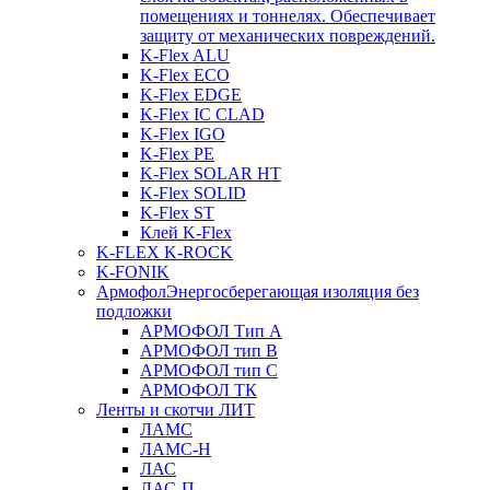
помещениях и тоннелях. Обеспечивает
защиту от механических повреждений.
K-Flex ALU
K-Flex ECO
K-Flex EDGE
K-Flex IC CLAD
K-Flex IGO
K-Flex PE
K-Flex SOLAR HT
K-Flex SOLID
K-Flex ST
Клей K-Flex
K-FLEX K-ROCK
K-FONIK
Армофол
Энергосберегающая изоляция без
подложки
АРМОФОЛ Тип А
АРМОФОЛ тип В
АРМОФОЛ тип C
АРМОФОЛ ТК
Ленты и скотчи ЛИТ
ЛАМС
ЛАМС-Н
ЛАС
ЛАС-П