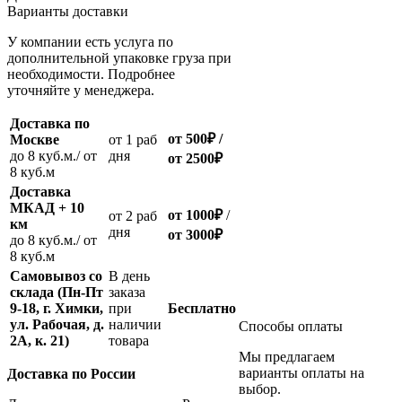
Варианты доставки
У компании есть услуга по
дополнительной упаковке груза при
необходимости. Подробнее
уточняйте у менеджера.
Доставка по
от 500
₽
/
Москве
oт 1 раб
до 8 куб.м./ от
дня
от 2500
₽
8 куб.м
Доставка
МКАД + 10
от 1000
₽
/
oт 2 раб
км
дня
от
3000
₽
до 8 куб.м./ от
8 куб.м
Самовывоз со
В день
склада (Пн-Пт
заказа
9-18, г. Химки,
при
Бесплатно
ул. Рабочая, д.
наличии
Способы оплаты
2А, к. 21)
товара
Мы предлагаем
варианты оплаты на
Доставка по России
выбор.