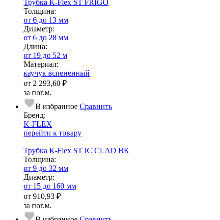
Трубка K-Flex ST FRIGO
Тол­щи­на:
от 6 до 13 мм
Диаметр:
от 6 до 28 мм
Длина:
от 19 до 52 м
Ма­­те­­ри­­ал:
каучук вспененный
от
2 293,60 ₽
за пог.м.
В избранное
Сравнить
Бренд:
K-FLEX
перейти к товару
Трубка K-Flex ST IC CLAD ВК
Тол­щи­на:
от 9 до 32 мм
Диаметр:
от 15 до 160 мм
от
910,93 ₽
за пог.м.
В избранное
Сравнить