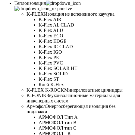
Теплоизоляция
K-FLEX
Изоляция из вспененного каучука
K-Flex AIR
K-Flex AL CLAD
K-Flex ALU
K-Flex ECO
K-Flex EDGE
K-Flex IC CLAD
K-Flex IGO
K-Flex PE
K-Flex PVC
K-Flex SOLAR HT
K-Flex SOLID
K-Flex ST
Клей K-Flex
K-FLEX K-ROCK
Минераловатные цилиндры
K-FONIK
Звукоизоляционные материалы для
инженерных систем
Армофол
Энергосберегающая изоляция без
подложки
АРМОФОЛ Тип А
АРМОФОЛ тип В
АРМОФОЛ тип C
АРМОФОЛ ТК