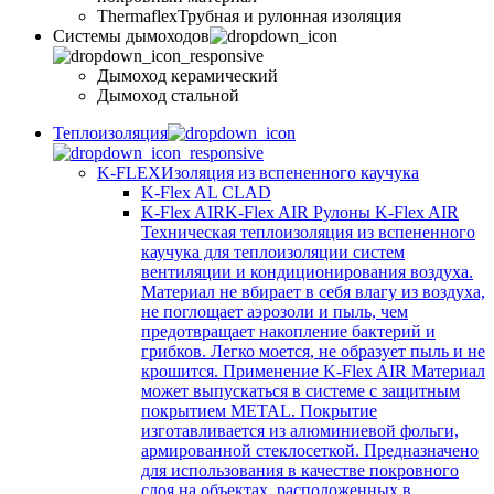
Thermaflex
Трубная и рулонная изоляция
Cистемы дымоходов
Дымоход керамический
Дымоход стальной
Теплоизоляция
K-FLEX
Изоляция из вспененного каучука
K-Flex AL CLAD
K-Flex AIR
K-Flex AIR Рулоны K-Flex AIR
Техническая теплоизоляция из вспененного
каучука для теплоизоляции систем
вентиляции и кондиционирования воздуха.
Материал не вбирает в себя влагу из воздуха,
не поглощает аэрозоли и пыль, чем
предотвращает накопление бактерий и
грибков. Легко моется, не образует пыль и не
крошится. Применение K-Flex AIR Материал
может выпускаться в системе c защитным
покрытием METAL. Покрытие
изготавливается из алюминиевой фольги,
армированной стеклосеткой. Предназначено
для использования в качестве покровного
слоя на объектах, расположенных в