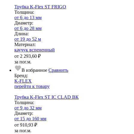
Трубка K-Flex ST FRIGO
Тол­щи­на:
от 6 до 13 мм
Диаметр:
от 6 до 28 мм
Длина:
от 19 до 52 м
Ма­­те­­ри­­ал:
каучук вспененный
от
2 293,60 ₽
за пог.м.
В избранное
Сравнить
Бренд:
K-FLEX
перейти к товару
Трубка K-Flex ST IC CLAD ВК
Тол­щи­на:
от 9 до 32 мм
Диаметр:
от 15 до 160 мм
от
910,93 ₽
за пог.м.