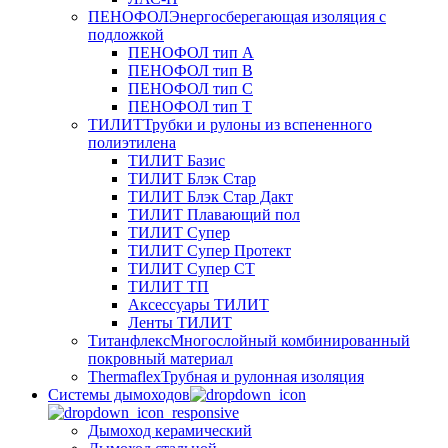
ПЕНОФОЛ
Энергосберегающая изоляция с
подложкой
ПЕНОФОЛ тип А
ПЕНОФОЛ тип B
ПЕНОФОЛ тип C
ПЕНОФОЛ тип T
ТИЛИТ
Трубки и рулоны из вспененного
полиэтилена
ТИЛИТ Базис
ТИЛИТ Блэк Стар
ТИЛИТ Блэк Стар Дакт
ТИЛИТ Плавающий пол
ТИЛИТ Супер
ТИЛИТ Супер Протект
ТИЛИТ Супер СТ
ТИЛИТ ТП
Аксессуары ТИЛИТ
Ленты ТИЛИТ
Титанфлекс
Многослойный комбинированный
покровный материал
Thermaflex
Трубная и рулонная изоляция
Cистемы дымоходов
Дымоход керамический