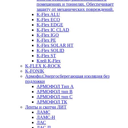
помещениях и тоннелях. Обеспечивает
защиту от механических повреждений.
K-Flex ALU
K-Flex ECO
K-Flex EDGE
K-Flex IC CLAD
K-Flex IGO
K-Flex PE
K-Flex SOLAR HT
K-Flex SOLID
K-Flex ST
Клей K-Flex
K-FLEX K-ROCK
K-FONIK
Армофол
Энергосберегающая изоляция без
подложки
АРМОФОЛ Тип А
АРМОФОЛ тип В
АРМОФОЛ тип C
АРМОФОЛ ТК
Ленты и скотчи ЛИТ
ЛАМС
ЛАМС-Н
ЛАС
ЛАС-П