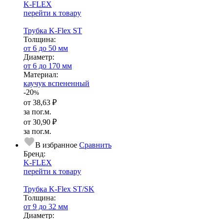
K-FLEX
перейти к товару
Трубка K-Flex ST
Тол­щи­на:
от 6 до 50 мм
Диаметр:
от 6 до 170 мм
Ма­­те­­ри­­ал:
каучук вспененный
-20
%
от
38,63 ₽
за пог.м.
от
30,90 ₽
за пог.м.
В избранное
Сравнить
Бренд:
K-FLEX
перейти к товару
Трубка K-Flex ST/SK
Тол­щи­на:
от 9 до 32 мм
Диаметр: