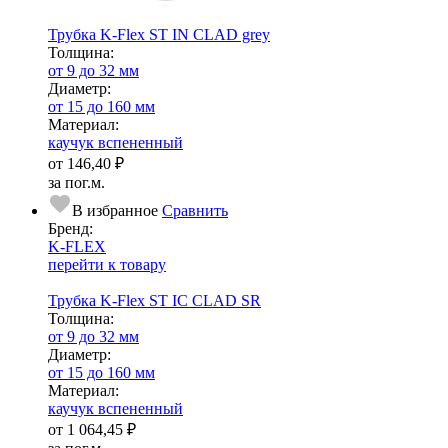
Трубка K-Flex ST IN CLAD grey
Тол­щи­на:
от 9 до 32 мм
Диаметр:
от 15 до 160 мм
Ма­­те­­ри­­ал:
каучук вспененный
от
146,40 ₽
за пог.м.
В избранное
Сравнить
Бренд:
K-FLEX
перейти к товару
Трубка K-Flex ST IС CLAD SR
Тол­щи­на:
от 9 до 32 мм
Диаметр:
от 15 до 160 мм
Ма­­те­­ри­­ал:
каучук вспененный
от
1 064,45 ₽