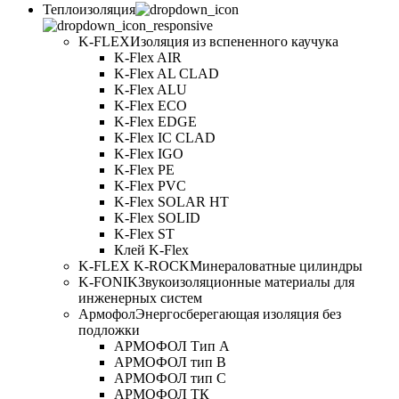
Теплоизоляция
K-FLEX
Изоляция из вспененного каучука
K-Flex AIR
K-Flex AL CLAD
K-Flex ALU
K-Flex ECO
K-Flex EDGE
K-Flex IC CLAD
K-Flex IGO
K-Flex PE
K-Flex PVC
K-Flex SOLAR HT
K-Flex SOLID
K-Flex ST
Клей K-Flex
K-FLEX K-ROCK
Минераловатные цилиндры
K-FONIK
Звукоизоляционные материалы для
инженерных систем
Армофол
Энергосберегающая изоляция без
подложки
АРМОФОЛ Тип А
АРМОФОЛ тип В
АРМОФОЛ тип C
АРМОФОЛ ТК