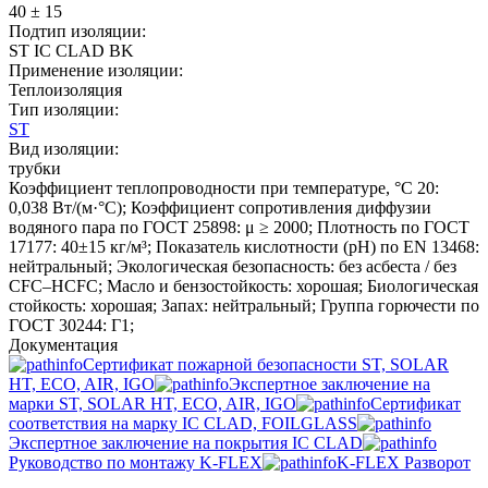
40 ± 15
Подтип изоляции:
ST IC CLAD BK
Применение изоляции:
Теплоизоляция
Тип изоляции:
ST
Вид изоляции:
трубки
Коэффициент теплопроводности при температуре, °C 20:
0,038 Вт/(м·°C); Коэффициент сопротивления диффузии
водяного пара по ГОСТ 25898: μ ≥ 2000; Плотность по ГОСТ
17177: 40±15 кг/м³; Показатель кислотности (pH) по EN 13468:
нейтральный; Экологическая безопасность: без асбеста / без
CFC–HCFC; Масло и бензостойкость: хорошая; Биологическая
стойкость: хорошая; Запах: нейтральный; Группа горючести по
ГОСТ 30244: Г1;
Документация
Сертификат пожарной безопасности ST, SOLAR
HT, ECO, AIR, IGO
Экспертное заключение на
марки ST, SOLAR HT, ECO, AIR, IGO
Сертификат
соответствия на марку IC CLAD, FOILGLASS
Экспертное заключение на покрытия IC CLAD
Руководство по монтажу K-FLEX
K-FLEX Разворот