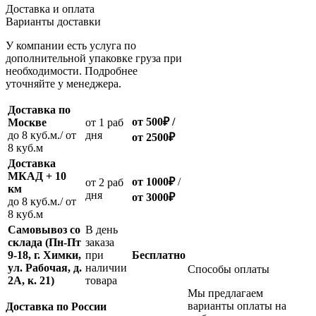
Доставка и оплата
Варианты доставки
У компании есть услуга по
дополнительной упаковке груза при
необходимости. Подробнее
уточняйте у менеджера.
Доставка по
от 500
₽
/
Москве
oт 1 раб
до 8 куб.м./ от
дня
от 2500
₽
8 куб.м
Доставка
МКАД + 10
от 1000
₽
/
oт 2 раб
км
дня
от
3000
₽
до 8 куб.м./ от
8 куб.м
Самовывоз со
В день
склада (Пн-Пт
заказа
9-18, г. Химки,
при
Бесплатно
ул. Рабочая, д.
наличии
Способы оплаты
2А, к. 21)
товара
Мы предлагаем
варианты оплаты на
Доставка по России