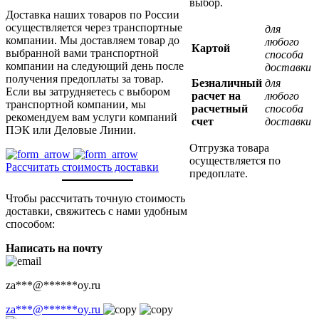
выбор.
Доставка наших товаров по России
осуществляется через транспортные
для
компании. Мы доставляем товар до
любого
Картой
выбранной вами транспортной
способа
компании на следующий день после
доставки
получения предоплаты за товар.
Безналичный
для
Если вы затрудняетесь с выбором
расчет на
любого
транспортной компании, мы
расчетный
способа
рекомендуем вам услуги компаний
счет
доставки
ПЭК или Деловые Линии.
Отгрузка товара
осуществляется по
Рассчитать стоимость доставки
предоплате.
Чтобы рассчитать точную стоимость
доставки, свяжитесь с нами удобным
способом:
Написать на почту
za
***
@
******
oy.ru
za
***
@
******
oy.ru