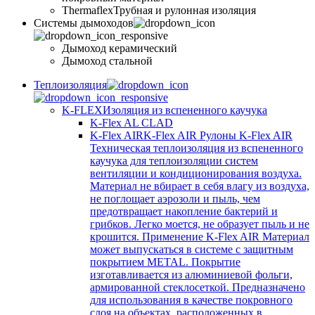
Thermaflex
Трубная и рулонная изоляция
Cистемы дымоходов
Дымоход керамический
Дымоход стальной
Теплоизоляция
K-FLEX
Изоляция из вспененного каучука
K-Flex AL CLAD
K-Flex AIR
K-Flex AIR Рулоны K-Flex AIR
Техническая теплоизоляция из вспененного
каучука для теплоизоляции систем
вентиляции и кондиционирования воздуха.
Материал не вбирает в себя влагу из воздуха,
не поглощает аэрозоли и пыль, чем
предотвращает накопление бактерий и
грибков. Легко моется, не образует пыль и не
крошится. Применение K-Flex AIR Материал
может выпускаться в системе c защитным
покрытием METAL. Покрытие
изготавливается из алюминиевой фольги,
армированной стеклосеткой. Предназначено
для использования в качестве покровного
слоя на объектах, расположенных в