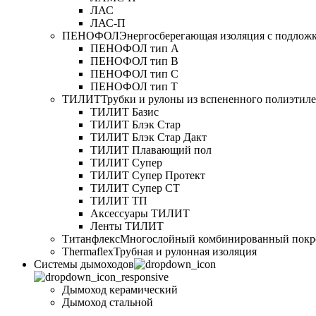
ЛАС
ЛАС-П
ПЕНОФОЛ
Энергосберегающая изоляция с подлож
ПЕНОФОЛ тип А
ПЕНОФОЛ тип B
ПЕНОФОЛ тип C
ПЕНОФОЛ тип T
ТИЛИТ
Трубки и рулоны из вспененного полиэтил
ТИЛИТ Базис
ТИЛИТ Блэк Стар
ТИЛИТ Блэк Стар Дакт
ТИЛИТ Плавающий пол
ТИЛИТ Супер
ТИЛИТ Супер Протект
ТИЛИТ Супер СТ
ТИЛИТ ТП
Аксессуары ТИЛИТ
Ленты ТИЛИТ
Титанфлекс
Многослойный комбинированный покр
Thermaflex
Трубная и рулонная изоляция
Cистемы дымоходов
Дымоход керамический
Дымоход стальной