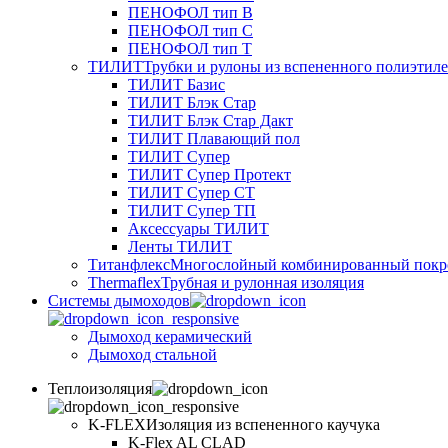
ПЕНОФОЛ тип B
ПЕНОФОЛ тип C
ПЕНОФОЛ тип T
ТИЛИТ
Трубки и рулоны из вспененного полиэтил
ТИЛИТ Базис
ТИЛИТ Блэк Стар
ТИЛИТ Блэк Стар Дакт
ТИЛИТ Плавающий пол
ТИЛИТ Супер
ТИЛИТ Супер Протект
ТИЛИТ Супер СТ
ТИЛИТ Супер ТП
Аксессуары ТИЛИТ
Ленты ТИЛИТ
Титанфлекс
Многослойный комбинированный покр
Thermaflex
Трубная и рулонная изоляция
Cистемы дымоходов
Дымоход керамический
Дымоход стальной
Теплоизоляция
K-FLEX
Изоляция из вспененного каучука
K-Flex AL CLAD