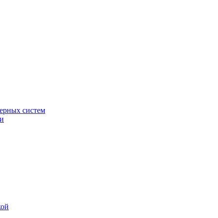
ерных систем
ки
кой