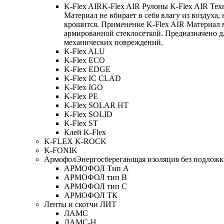
K-Flex AIR
K-Flex AIR Рулоны K-Flex AIR Тех
Материал не вбирает в себя влагу из воздуха,
крошится. Применение K-Flex AIR Материал 
армированной стеклосеткой. Предназначено д
механических повреждений.
K-Flex ALU
K-Flex ECO
K-Flex EDGE
K-Flex IC CLAD
K-Flex IGO
K-Flex PE
K-Flex SOLAR HT
K-Flex SOLID
K-Flex ST
Клей K-Flex
K-FLEX K-ROCK
K-FONIK
Армофол
Энергосберегающая изоляция без подлож
АРМОФОЛ Тип А
АРМОФОЛ тип В
АРМОФОЛ тип C
АРМОФОЛ ТК
Ленты и скотчи ЛИТ
ЛАМС
ЛАМС-Н