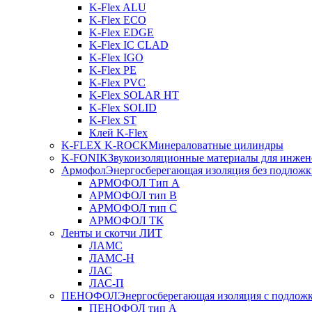
K-Flex ALU
K-Flex ECO
K-Flex EDGE
K-Flex IC CLAD
K-Flex IGO
K-Flex PE
K-Flex PVC
K-Flex SOLAR HT
K-Flex SOLID
K-Flex ST
Клей K-Flex
K-FLEX K-ROCK
Минераловатные цилиндры
K-FONIK
Звукоизоляционные материалы для инжен
Армофол
Энергосберегающая изоляция без подлож
АРМОФОЛ Тип А
АРМОФОЛ тип В
АРМОФОЛ тип C
АРМОФОЛ ТК
Ленты и скотчи ЛИТ
ЛАМС
ЛАМС-Н
ЛАС
ЛАС-П
ПЕНОФОЛ
Энергосберегающая изоляция с подлож
ПЕНОФОЛ тип А