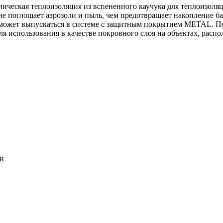
ническая теплоизоляция из вспененного каучука для теплоизоля
 не поглощает аэрозоли и пыль, чем предотвращает накопление ба
может выпускаться в системе c защитным покрытием METAL. По
ля использования в качестве покровного слоя на объектах, расп
ки