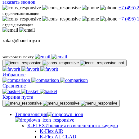
заказать звонок
+7 (495) 
отдел теплоизоляции
+7 (495) 
отдел дымоходов
zakaz@baustroy.ru
копировать почту
Избранное
Сравнение
Корзина пуста
Теплоизоляция
K-FLEX
Изоляция из вспененного каучука
K-Flex AIR
K-Flex AL CLAD