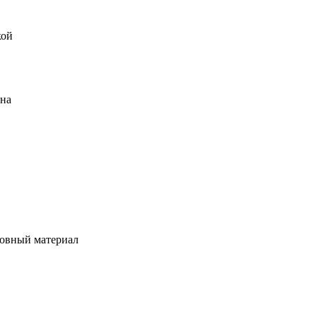
кой
ена
овный материал