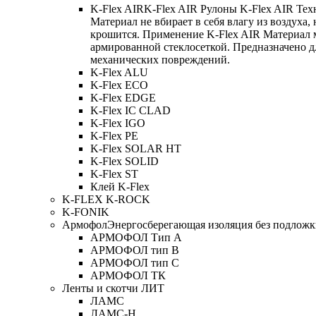
K-Flex AIR
K-Flex AIR Рулоны K-Flex AIR Тех
Материал не вбирает в себя влагу из воздуха,
крошится. Применение K-Flex AIR Материал 
армированной стеклосеткой. Предназначено д
механических повреждений.
K-Flex ALU
K-Flex ECO
K-Flex EDGE
K-Flex IC CLAD
K-Flex IGO
K-Flex PE
K-Flex SOLAR HT
K-Flex SOLID
K-Flex ST
Клей K-Flex
K-FLEX K-ROCK
K-FONIK
Армофол
Энергосберегающая изоляция без подлож
АРМОФОЛ Тип А
АРМОФОЛ тип В
АРМОФОЛ тип C
АРМОФОЛ ТК
Ленты и скотчи ЛИТ
ЛАМС
ЛАМС-Н