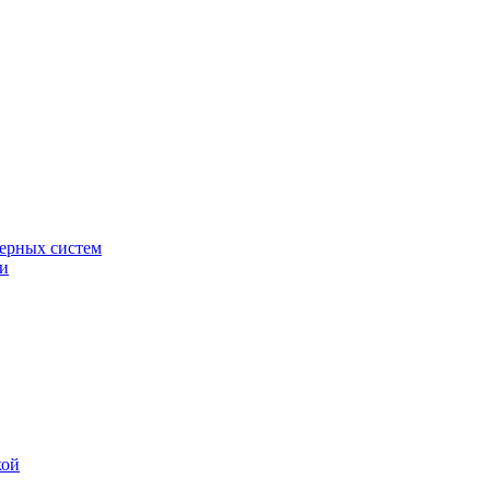
ерных систем
ки
кой