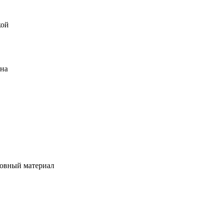
кой
ена
овный материал