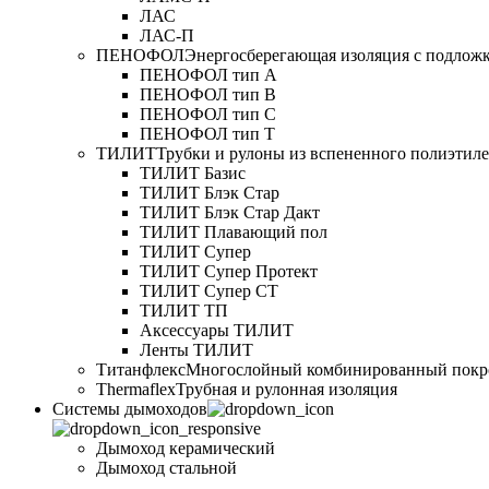
ЛАС
ЛАС-П
ПЕНОФОЛ
Энергосберегающая изоляция с подлож
ПЕНОФОЛ тип А
ПЕНОФОЛ тип B
ПЕНОФОЛ тип C
ПЕНОФОЛ тип T
ТИЛИТ
Трубки и рулоны из вспененного полиэтил
ТИЛИТ Базис
ТИЛИТ Блэк Стар
ТИЛИТ Блэк Стар Дакт
ТИЛИТ Плавающий пол
ТИЛИТ Супер
ТИЛИТ Супер Протект
ТИЛИТ Супер СТ
ТИЛИТ ТП
Аксессуары ТИЛИТ
Ленты ТИЛИТ
Титанфлекс
Многослойный комбинированный покр
Thermaflex
Трубная и рулонная изоляция
Cистемы дымоходов
Дымоход керамический
Дымоход стальной