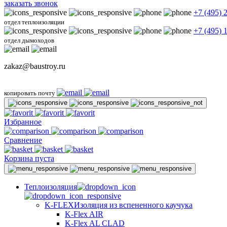
заказать звонок
+7 (495) 
отдел теплоизоляции
+7 (495) 
отдел дымоходов
zakaz@baustroy.ru
копировать почту
Избранное
Сравнение
Корзина пуста
Теплоизоляция
K-FLEX
Изоляция из вспененного каучука
K-Flex AIR
K-Flex AL CLAD