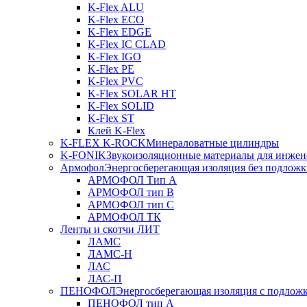
K-Flex ALU
K-Flex ECO
K-Flex EDGE
K-Flex IC CLAD
K-Flex IGO
K-Flex PE
K-Flex PVC
K-Flex SOLAR HT
K-Flex SOLID
K-Flex ST
Клей K-Flex
K-FLEX K-ROCK
Минераловатные цилиндры
K-FONIK
Звукоизоляционные материалы для инжен
Армофол
Энергосберегающая изоляция без подлож
АРМОФОЛ Тип А
АРМОФОЛ тип В
АРМОФОЛ тип C
АРМОФОЛ ТК
Ленты и скотчи ЛИТ
ЛАМС
ЛАМС-Н
ЛАС
ЛАС-П
ПЕНОФОЛ
Энергосберегающая изоляция с подлож
ПЕНОФОЛ тип А