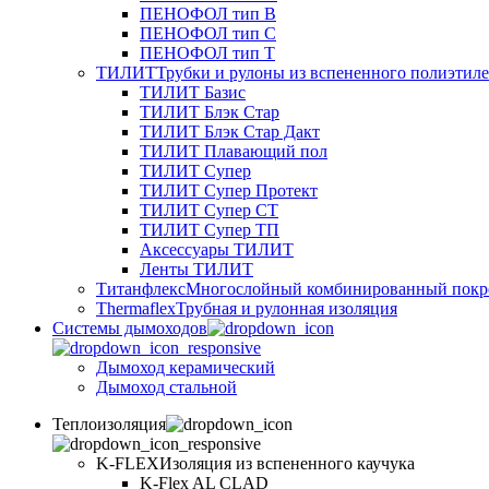
ПЕНОФОЛ тип B
ПЕНОФОЛ тип C
ПЕНОФОЛ тип T
ТИЛИТ
Трубки и рулоны из вспененного полиэтил
ТИЛИТ Базис
ТИЛИТ Блэк Стар
ТИЛИТ Блэк Стар Дакт
ТИЛИТ Плавающий пол
ТИЛИТ Супер
ТИЛИТ Супер Протект
ТИЛИТ Супер СТ
ТИЛИТ Супер ТП
Аксессуары ТИЛИТ
Ленты ТИЛИТ
Титанфлекс
Многослойный комбинированный покр
Thermaflex
Трубная и рулонная изоляция
Cистемы дымоходов
Дымоход керамический
Дымоход стальной
Теплоизоляция
K-FLEX
Изоляция из вспененного каучука
K-Flex AL CLAD