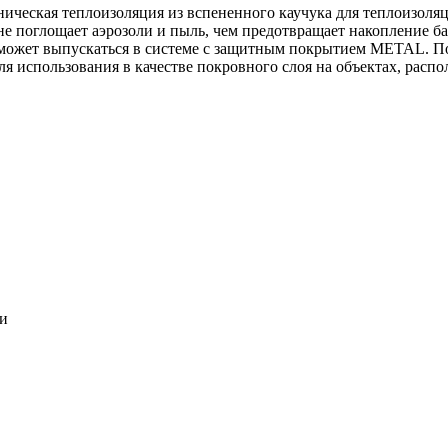
ническая теплоизоляция из вспененного каучука для теплоизоля
 не поглощает аэрозоли и пыль, чем предотвращает накопление ба
может выпускаться в системе c защитным покрытием METAL. По
ля использования в качестве покровного слоя на объектах, расп
ки