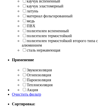
каучук вспененный
каучук эластомерный
латунь
материал фольгированный
медь
ПВХ
полиэтилен вспененный
полиэтилен термостойкий
полиэтилен термостойкий второго типа с
алюминием
сталь нержавеющая
Применение
Звукоизоляция
Огнеизоляция
Пароизоляция
Теплоизоляция
Акция
Очистить фильтр
Сортировка: