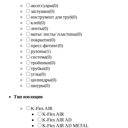
аксессуары
(0)
заглушки
(0)
инструмент для труб
(0)
клей
(0)
ленты
(0)
маты/ листы/ пластины
(0)
покрытие
(0)
пресс-фитинг
(0)
рулоны
(1)
система
(0)
тройники
(0)
трубки
(0)
углы
(0)
цилиндры
(0)
шнуры
(0)
Тип изоляции
K-Flex AIR
K-Flex AIR
K-Flex AIR AD
K-Flex AIR AD METAL