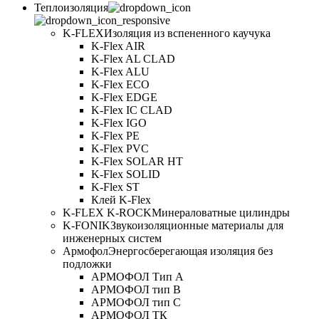
Теплоизоляция
K-FLEX
Изоляция из вспененного каучука
K-Flex AIR
K-Flex AL CLAD
K-Flex ALU
K-Flex ECO
K-Flex EDGE
K-Flex IC CLAD
K-Flex IGO
K-Flex PE
K-Flex PVC
K-Flex SOLAR HT
K-Flex SOLID
K-Flex ST
Клей K-Flex
K-FLEX K-ROCK
Минераловатные цилиндры
K-FONIK
Звукоизоляционные материалы для
инженерных систем
Армофол
Энергосберегающая изоляция без
подложки
АРМОФОЛ Тип А
АРМОФОЛ тип В
АРМОФОЛ тип C
АРМОФОЛ ТК