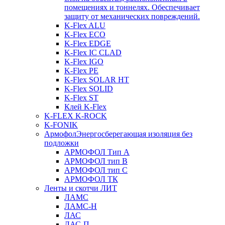
помещениях и тоннелях. Обеспечивает
защиту от механических повреждений.
K-Flex ALU
K-Flex ECO
K-Flex EDGE
K-Flex IC CLAD
K-Flex IGO
K-Flex PE
K-Flex SOLAR HT
K-Flex SOLID
K-Flex ST
Клей K-Flex
K-FLEX K-ROCK
K-FONIK
Армофол
Энергосберегающая изоляция без
подложки
АРМОФОЛ Тип А
АРМОФОЛ тип В
АРМОФОЛ тип C
АРМОФОЛ ТК
Ленты и скотчи ЛИТ
ЛАМС
ЛАМС-Н
ЛАС
ЛАС-П