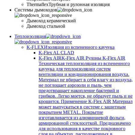
Thermaflex
Трубная и рулонная изоляция
Cистемы дымоходов
Дымоход керамический
Дымоход стальной
Теплоизоляция
K-FLEX
Изоляция из вспененного каучука
K-Flex AL CLAD
K-Flex AIR
K-Flex AIR Рулоны K-Flex AIR
Техническая теплоизоляция из вспененного
каучука для теплоизоляции систем
вентиляции и кондиционирования воздуха.
Материал не вбирает в себя влагу из воздуха,
не поглощает аэрозоли и пыль, чем
предотвращает накопление бактерий и
грибков. Легко моется, не образует пыль и не
крошится. Применение K-Flex AIR Материал
может выпускаться в системе c защитным
покрытием METAL. Покрытие
изготавливается из алюминиевой фольги,
армированной стеклосеткой. Предназначено
для использования в качестве покровного
слоя на объектах, расположенных в