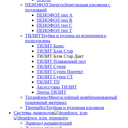
ПЕНОФОЛ
Энергосберегающая изоляция с
подложкой
ПЕНОФОЛ тип А
ПЕНОФОЛ тип B
ПЕНОФОЛ тип C
ПЕНОФОЛ тип T
ТИЛИТ
Трубки и рулоны из вспененного
полиэтилена
ТИЛИТ Базис
ТИЛИТ Блэк Стар
ТИЛИТ Блэк Стар Дакт
ТИЛИТ Плавающий пол
ТИЛИТ Супер
ТИЛИТ Супер Протект
ТИЛИТ Супер СТ
ТИЛИТ ТП
Аксессуары ТИЛИТ
Ленты ТИЛИТ
Титанфлекс
Многослойный комбинированный
покровный материал
Thermaflex
Трубная и рулонная изоляция
Cистемы дымоходов
Дымоход керамический