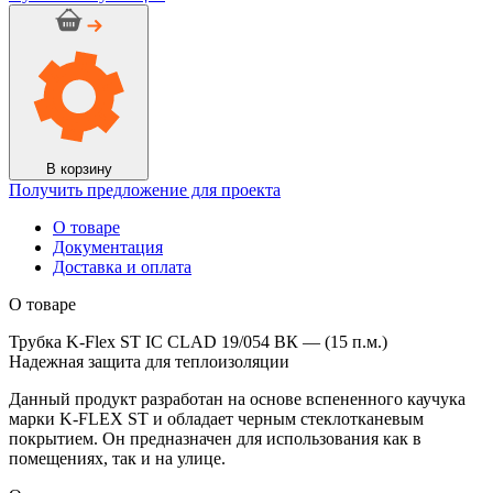
Трубка
K-
Flex
ST
IC
CLAD
19/054
ВК
-
В корзину
(15
Получить предложение для проекта
п.м.)
О товаре
Документация
Доставка и оплата
О товаре
Трубка K-Flex ST IC CLAD 19/054 ВК — (15 п.м.)
Надежная защита для теплоизоляции
Данный продукт разработан на основе вспененного каучука
марки K-FLEX ST и обладает черным стеклотканевым
покрытием. Он предназначен для использования как в
помещениях, так и на улице.