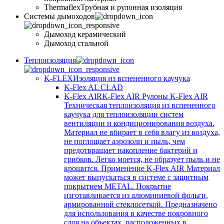
Thermaflex
Трубная и рулонная изоляция
Cистемы дымоходов
Дымоход керамический
Дымоход стальной
Теплоизоляция
K-FLEX
Изоляция из вспененного каучука
K-Flex AL CLAD
K-Flex AIR
K-Flex AIR Рулоны K-Flex AIR
Техническая теплоизоляция из вспененного
каучука для теплоизоляции систем
вентиляции и кондиционирования воздуха.
Материал не вбирает в себя влагу из воздуха,
не поглощает аэрозоли и пыль, чем
предотвращает накопление бактерий и
грибков. Легко моется, не образует пыль и не
крошится. Применение K-Flex AIR Материал
может выпускаться в системе c защитным
покрытием METAL. Покрытие
изготавливается из алюминиевой фольги,
армированной стеклосеткой. Предназначено
для использования в качестве покровного
слоя на объектах, расположенных в