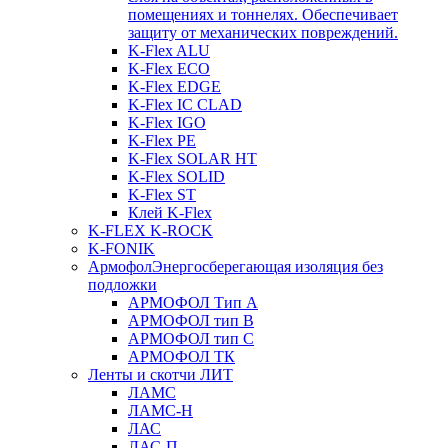
помещениях и тоннелях. Обеспечивает
защиту от механических повреждений.
K-Flex ALU
K-Flex ECO
K-Flex EDGE
K-Flex IC CLAD
K-Flex IGO
K-Flex PE
K-Flex SOLAR HT
K-Flex SOLID
K-Flex ST
Клей K-Flex
K-FLEX K-ROCK
K-FONIK
Армофол
Энергосберегающая изоляция без
подложки
АРМОФОЛ Тип А
АРМОФОЛ тип В
АРМОФОЛ тип C
АРМОФОЛ ТК
Ленты и скотчи ЛИТ
ЛАМС
ЛАМС-Н
ЛАС
ЛАС-П