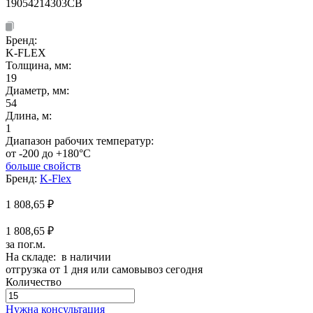
19054214303CB
Бренд:
K-FLEX
Толщина, мм:
19
Диаметр, мм:
54
Длина, м:
1
Диапазон рабочих температур:
от -200 до +180°C
больше свойств
Бренд:
K-Flex
1 808,65
₽
1 808,65 ₽
за пог.м.
На складе: в наличии
отгрузка от 1 дня или самовывоз сегодня
Количество
Количество
товара
Нужна консультация