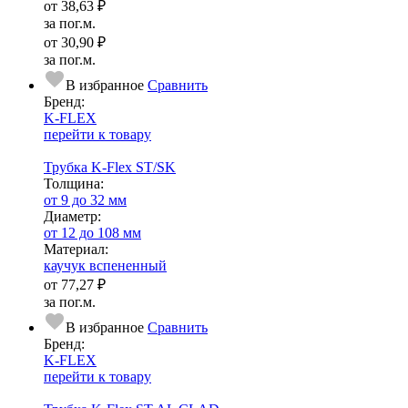
от
38,63 ₽
за пог.м.
от
30,90 ₽
за пог.м.
В избранное
Сравнить
Бренд:
K-FLEX
перейти к товару
Трубка K-Flex ST/SK
Тол­щи­на:
от 9 до 32 мм
Диаметр:
от 12 до 108 мм
Ма­­те­­ри­­ал:
каучук вспененный
от
77,27 ₽
за пог.м.
В избранное
Сравнить
Бренд:
K-FLEX
перейти к товару