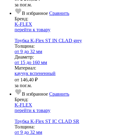
за пог.м.
В избранное
Сравнить
Бренд:
K-FLEX
перейти к товару
Трубка K-Flex ST IN CLAD grey
Тол­щи­на:
от 9 до 32 мм
Диаметр:
от 15 до 160 мм
Ма­­те­­ри­­ал:
каучук вспененный
от
146,40 ₽
за пог.м.
В избранное
Сравнить
Бренд:
K-FLEX
перейти к товару
Трубка K-Flex ST IС CLAD SR
Тол­щи­на:
от 9 до 32 мм