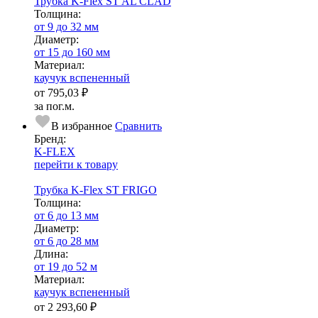
Трубка K-Flex ST AL CLAD
Тол­щи­на:
от 9 до 32 мм
Диаметр:
от 15 до 160 мм
Ма­­те­­ри­­ал:
каучук вспененный
от
795,03 ₽
за пог.м.
В избранное
Сравнить
Бренд:
K-FLEX
перейти к товару
Трубка K-Flex ST FRIGO
Тол­щи­на:
от 6 до 13 мм
Диаметр:
от 6 до 28 мм
Длина:
от 19 до 52 м
Ма­­те­­ри­­ал:
каучук вспененный
от
2 293,60 ₽