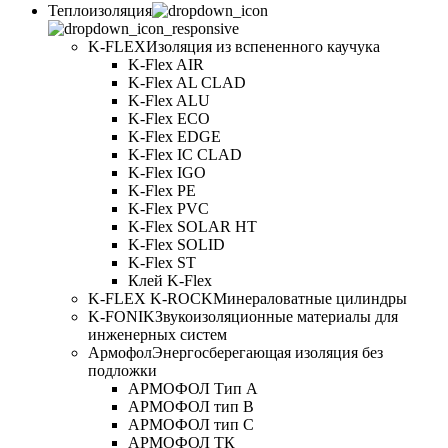
Теплоизоляция
K-FLEX
Изоляция из вспененного каучука
K-Flex AIR
K-Flex AL CLAD
K-Flex ALU
K-Flex ECO
K-Flex EDGE
K-Flex IC CLAD
K-Flex IGO
K-Flex PE
K-Flex PVC
K-Flex SOLAR HT
K-Flex SOLID
K-Flex ST
Клей K-Flex
K-FLEX K-ROCK
Минераловатные цилиндры
K-FONIK
Звукоизоляционные материалы для
инженерных систем
Армофол
Энергосберегающая изоляция без
подложки
АРМОФОЛ Тип А
АРМОФОЛ тип В
АРМОФОЛ тип C
АРМОФОЛ ТК