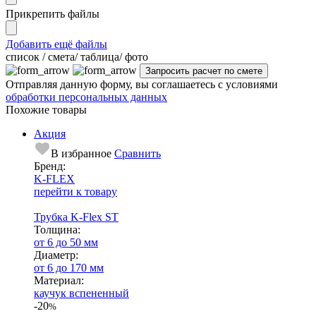
Прикрепить файлы
Добавить ещё файлы
cписок / смета/ таблица/ фото
Отправляя данную форму, вы соглашаетесь с условиями
обработки персональных данных
Похожие товары
Акция
В избранное
Сравнить
Бренд:
K-FLEX
перейти к товару
Трубка K-Flex ST
Тол­щи­на:
от 6 до 50 мм
Диаметр:
от 6 до 170 мм
Ма­­те­­ри­­ал:
каучук вспененный
-20
%