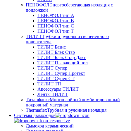
ПЕНОФОЛ
Энергосберегающая изоляция с
подложкой
ПЕНОФОЛ тип А
ПЕНОФОЛ тип B
ПЕНОФОЛ тип C
ПЕНОФОЛ тип T
ТИЛИТ
Трубки и рулоны из вспененного
полиэтилена
ТИЛИТ Базис
ТИЛИТ Блэк Стар
ТИЛИТ Блэк Стар Дакт
ТИЛИТ Плавающий пол
ТИЛИТ Супер
ТИЛИТ Супер Протект
ТИЛИТ Супер СТ
ТИЛИТ ТП
Аксессуары ТИЛИТ
Ленты ТИЛИТ
Титанфлекс
Многослойный комбинированный
покровный материал
Thermaflex
Трубная и рулонная изоляция
Cистемы дымоходов
Дымоход керамический