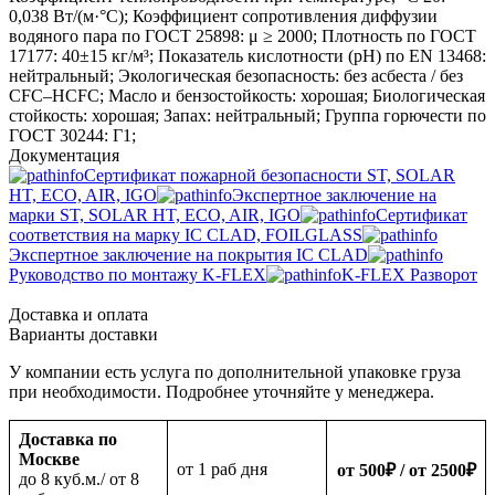
0,038 Вт/(м·°C); Коэффициент сопротивления диффузии
водяного пара по ГОСТ 25898: μ ≥ 2000; Плотность по ГОСТ
17177: 40±15 кг/м³; Показатель кислотности (pH) по EN 13468:
нейтральный; Экологическая безопасность: без асбеста / без
CFC–HCFC; Масло и бензостойкость: хорошая; Биологическая
стойкость: хорошая; Запах: нейтральный; Группа горючести по
ГОСТ 30244: Г1;
Документация
Сертификат пожарной безопасности ST, SOLAR
HT, ECO, AIR, IGO
Экспертное заключение на
марки ST, SOLAR HT, ECO, AIR, IGO
Сертификат
соответствия на марку IC CLAD, FOILGLASS
Экспертное заключение на покрытия IC CLAD
Руководство по монтажу K-FLEX
K-FLEX Разворот
Доставка и оплата
Варианты доставки
У компании есть услуга по дополнительной упаковке груза
при необходимости. Подробнее уточняйте у менеджера.
Доставка по
Москве
oт 1 раб дня
от 500
₽
/ от 2500
₽
до 8 куб.м./ от 8