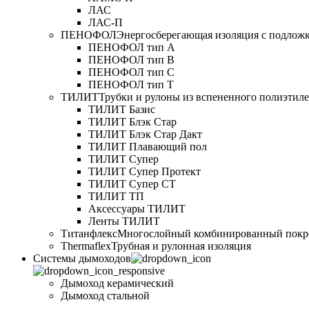
ЛАС
ЛАС-П
ПЕНОФОЛ
Энергосберегающая изоляция с подлож
ПЕНОФОЛ тип А
ПЕНОФОЛ тип B
ПЕНОФОЛ тип C
ПЕНОФОЛ тип T
ТИЛИТ
Трубки и рулоны из вспененного полиэтил
ТИЛИТ Базис
ТИЛИТ Блэк Стар
ТИЛИТ Блэк Стар Дакт
ТИЛИТ Плавающий пол
ТИЛИТ Супер
ТИЛИТ Супер Протект
ТИЛИТ Супер СТ
ТИЛИТ ТП
Аксессуары ТИЛИТ
Ленты ТИЛИТ
Титанфлекс
Многослойный комбинированный покр
Thermaflex
Трубная и рулонная изоляция
Cистемы дымоходов
Дымоход керамический
Дымоход стальной