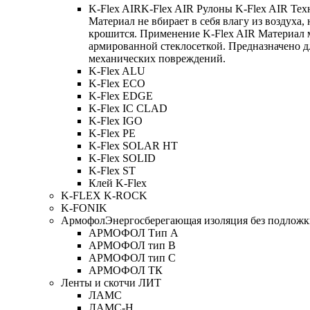
K-Flex AIR
K-Flex AIR Рулоны K-Flex AIR Тех
Материал не вбирает в себя влагу из воздуха,
крошится. Применение K-Flex AIR Материал 
армированной стеклосеткой. Предназначено д
механических повреждений.
K-Flex ALU
K-Flex ECO
K-Flex EDGE
K-Flex IC CLAD
K-Flex IGO
K-Flex PE
K-Flex SOLAR HT
K-Flex SOLID
K-Flex ST
Клей K-Flex
K-FLEX K-ROCK
K-FONIK
Армофол
Энергосберегающая изоляция без подлож
АРМОФОЛ Тип А
АРМОФОЛ тип В
АРМОФОЛ тип C
АРМОФОЛ ТК
Ленты и скотчи ЛИТ
ЛАМС
ЛАМС-Н