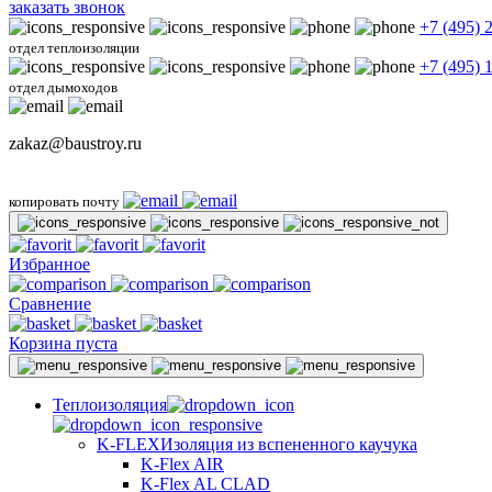
заказать звонок
+7 (495) 
отдел теплоизоляции
+7 (495) 
отдел дымоходов
zakaz@baustroy.ru
копировать почту
Избранное
Сравнение
Корзина пуста
Теплоизоляция
K-FLEX
Изоляция из вспененного каучука
K-Flex AIR
K-Flex AL CLAD