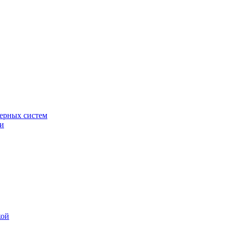
ерных систем
ки
кой