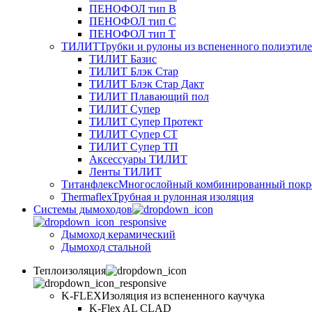
ПЕНОФОЛ тип B
ПЕНОФОЛ тип C
ПЕНОФОЛ тип T
ТИЛИТ
Трубки и рулоны из вспененного полиэтил
ТИЛИТ Базис
ТИЛИТ Блэк Стар
ТИЛИТ Блэк Стар Дакт
ТИЛИТ Плавающий пол
ТИЛИТ Супер
ТИЛИТ Супер Протект
ТИЛИТ Супер СТ
ТИЛИТ Супер ТП
Аксессуары ТИЛИТ
Ленты ТИЛИТ
Титанфлекс
Многослойный комбинированный покр
Thermaflex
Трубная и рулонная изоляция
Cистемы дымоходов
Дымоход керамический
Дымоход стальной
Теплоизоляция
K-FLEX
Изоляция из вспененного каучука
K-Flex AL CLAD