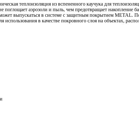
ническая теплоизоляция из вспененного каучука для теплоизоля
 не поглощает аэрозоли и пыль, чем предотвращает накопление ба
может выпускаться в системе c защитным покрытием METAL. По
ля использования в качестве покровного слоя на объектах, расп
ки