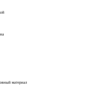
кой
ена
овный материал