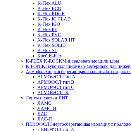
K-Flex ALU
K-Flex ECO
K-Flex EDGE
K-Flex IC CLAD
K-Flex IGO
K-Flex PE
K-Flex PVC
K-Flex SOLAR HT
K-Flex SOLID
K-Flex ST
Клей K-Flex
K-FLEX K-ROCK
Минераловатные цилиндры
K-FONIK
Звукоизоляционные материалы для инжен
Армофол
Энергосберегающая изоляция без подлож
АРМОФОЛ Тип А
АРМОФОЛ тип В
АРМОФОЛ тип C
АРМОФОЛ ТК
Ленты и скотчи ЛИТ
ЛАМС
ЛАМС-Н
ЛАС
ЛАС-П
ПЕНОФОЛ
Энергосберегающая изоляция с подлож
ПЕНОФОЛ тип А