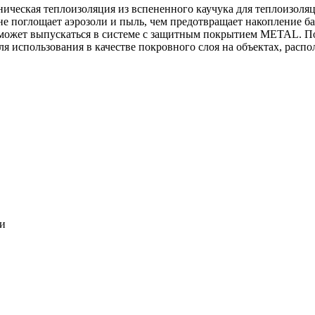
ническая теплоизоляция из вспененного каучука для теплоизоля
 не поглощает аэрозоли и пыль, чем предотвращает накопление ба
может выпускаться в системе c защитным покрытием METAL. По
ля использования в качестве покровного слоя на объектах, расп
ки