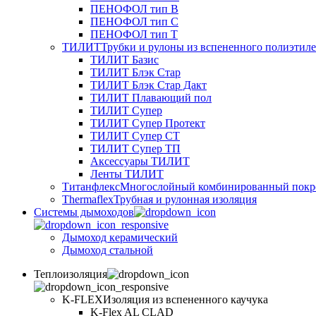
ПЕНОФОЛ тип B
ПЕНОФОЛ тип C
ПЕНОФОЛ тип T
ТИЛИТ
Трубки и рулоны из вспененного полиэтил
ТИЛИТ Базис
ТИЛИТ Блэк Стар
ТИЛИТ Блэк Стар Дакт
ТИЛИТ Плавающий пол
ТИЛИТ Супер
ТИЛИТ Супер Протект
ТИЛИТ Супер СТ
ТИЛИТ Супер ТП
Аксессуары ТИЛИТ
Ленты ТИЛИТ
Титанфлекс
Многослойный комбинированный покр
Thermaflex
Трубная и рулонная изоляция
Cистемы дымоходов
Дымоход керамический
Дымоход стальной
Теплоизоляция
K-FLEX
Изоляция из вспененного каучука
K-Flex AL CLAD