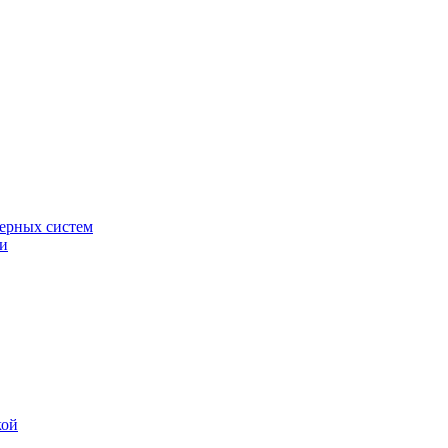
ерных систем
ки
кой