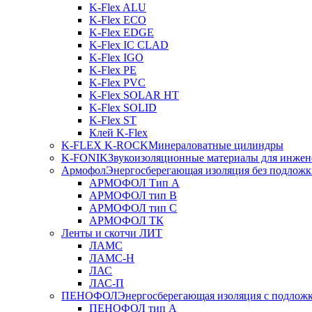
K-Flex ALU
K-Flex ECO
K-Flex EDGE
K-Flex IC CLAD
K-Flex IGO
K-Flex PE
K-Flex PVC
K-Flex SOLAR HT
K-Flex SOLID
K-Flex ST
Клей K-Flex
K-FLEX K-ROCK
Минераловатные цилиндры
K-FONIK
Звукоизоляционные материалы для инжен
Армофол
Энергосберегающая изоляция без подлож
АРМОФОЛ Тип А
АРМОФОЛ тип В
АРМОФОЛ тип C
АРМОФОЛ ТК
Ленты и скотчи ЛИТ
ЛАМС
ЛАМС-Н
ЛАС
ЛАС-П
ПЕНОФОЛ
Энергосберегающая изоляция с подлож
ПЕНОФОЛ тип А