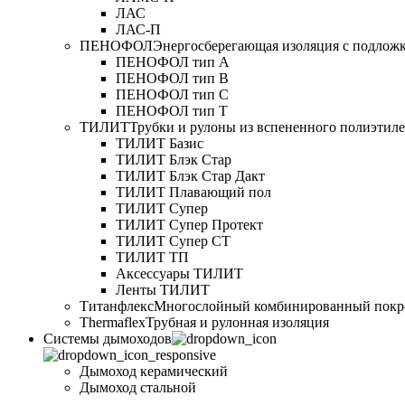
ЛАС
ЛАС-П
ПЕНОФОЛ
Энергосберегающая изоляция с подлож
ПЕНОФОЛ тип А
ПЕНОФОЛ тип B
ПЕНОФОЛ тип C
ПЕНОФОЛ тип T
ТИЛИТ
Трубки и рулоны из вспененного полиэтил
ТИЛИТ Базис
ТИЛИТ Блэк Стар
ТИЛИТ Блэк Стар Дакт
ТИЛИТ Плавающий пол
ТИЛИТ Супер
ТИЛИТ Супер Протект
ТИЛИТ Супер СТ
ТИЛИТ ТП
Аксессуары ТИЛИТ
Ленты ТИЛИТ
Титанфлекс
Многослойный комбинированный покр
Thermaflex
Трубная и рулонная изоляция
Cистемы дымоходов
Дымоход керамический
Дымоход стальной