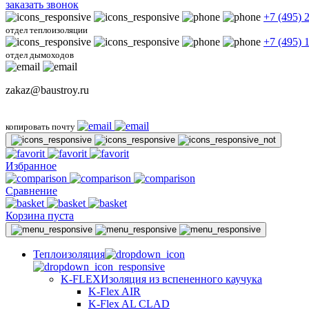
заказать звонок
+7 (495) 
отдел теплоизоляции
+7 (495) 
отдел дымоходов
zakaz@baustroy.ru
копировать почту
Избранное
Сравнение
Корзина пуста
Теплоизоляция
K-FLEX
Изоляция из вспененного каучука
K-Flex AIR
K-Flex AL CLAD