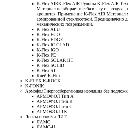
K-Flex AIR
K-Flex AIR Рулоны K-Flex AIR Тех
Материал не вбирает в себя влагу из воздуха,
крошится. Применение K-Flex AIR Материал 
армированной стеклосеткой. Предназначено д
механических повреждений.
K-Flex ALU
K-Flex ECO
K-Flex EDGE
K-Flex IC CLAD
K-Flex IGO
K-Flex PE
K-Flex SOLAR HT
K-Flex SOLID
K-Flex ST
Клей K-Flex
K-FLEX K-ROCK
K-FONIK
Армофол
Энергосберегающая изоляция без подлож
АРМОФОЛ Тип А
АРМОФОЛ тип В
АРМОФОЛ тип C
АРМОФОЛ ТК
Ленты и скотчи ЛИТ
ЛАМС
ЛАМС-Н