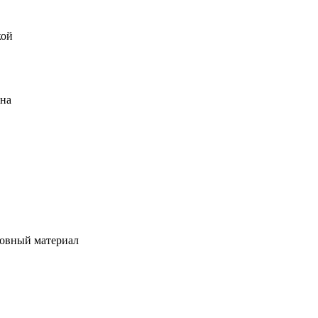
кой
ена
овный материал