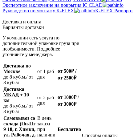
Экспертное заключение на покрытия IC CLAD
Руководство по монтажу K-FLEX
K-FLEX Разворот
Доставка и оплата
Варианты доставки
У компании есть услуга по
дополнительной упаковке груза при
необходимости. Подробнее
уточняйте у менеджера.
Доставка по
от 500
₽
/
Москве
oт 1 раб
до 8 куб.м./ от
дня
от 2500
₽
8 куб.м
Доставка
МКАД + 10
от 1000
₽
/
oт 2 раб
км
дня
от
3000
₽
до 8 куб.м./ от
8 куб.м
Самовывоз со
В день
склада (Пн-Пт
заказа
9-18, г. Химки,
при
Бесплатно
ул. Рабочая, д.
наличии
Способы оплаты