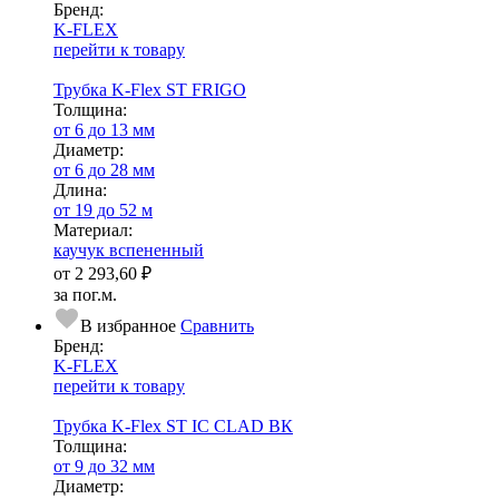
Бренд:
K-FLEX
перейти к товару
Трубка K-Flex ST FRIGO
Тол­щи­на:
от 6 до 13 мм
Диаметр:
от 6 до 28 мм
Длина:
от 19 до 52 м
Ма­­те­­ри­­ал:
каучук вспененный
от
2 293,60 ₽
за пог.м.
В избранное
Сравнить
Бренд:
K-FLEX
перейти к товару
Трубка K-Flex ST IC CLAD ВК
Тол­щи­на:
от 9 до 32 мм
Диаметр: