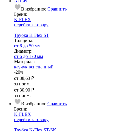
Акция
В избранное
Сравнить
Бренд:
K-FLEX
перейти к товару
Трубка K-Flex ST
Тол­щи­на:
от 6 до 50 мм
Диаметр:
от 6 до 170 мм
Ма­­те­­ри­­ал:
каучук вспененный
-20
%
от
38,63 ₽
за пог.м.
от
30,90 ₽
за пог.м.
В избранное
Сравнить
Бренд:
K-FLEX
перейти к товару
Трубка K-Flex ST/SK