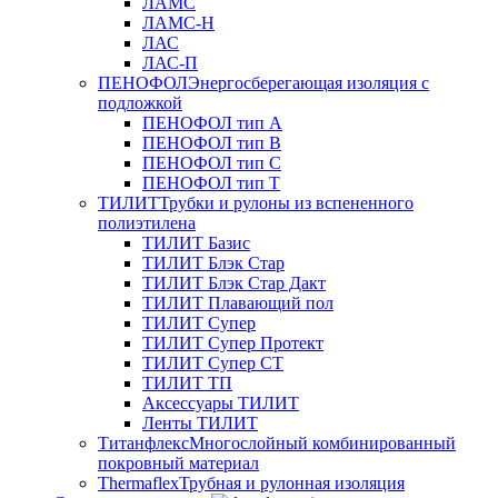
ЛАМС
ЛАМС-Н
ЛАС
ЛАС-П
ПЕНОФОЛ
Энергосберегающая изоляция с
подложкой
ПЕНОФОЛ тип А
ПЕНОФОЛ тип B
ПЕНОФОЛ тип C
ПЕНОФОЛ тип T
ТИЛИТ
Трубки и рулоны из вспененного
полиэтилена
ТИЛИТ Базис
ТИЛИТ Блэк Стар
ТИЛИТ Блэк Стар Дакт
ТИЛИТ Плавающий пол
ТИЛИТ Супер
ТИЛИТ Супер Протект
ТИЛИТ Супер СТ
ТИЛИТ ТП
Аксессуары ТИЛИТ
Ленты ТИЛИТ
Титанфлекс
Многослойный комбинированный
покровный материал
Thermaflex
Трубная и рулонная изоляция