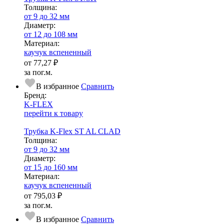
Тол­щи­на:
от 9 до 32 мм
Диаметр:
от 12 до 108 мм
Ма­­те­­ри­­ал:
каучук вспененный
от
77,27 ₽
за пог.м.
В избранное
Сравнить
Бренд:
K-FLEX
перейти к товару
Трубка K-Flex ST AL CLAD
Тол­щи­на:
от 9 до 32 мм
Диаметр:
от 15 до 160 мм
Ма­­те­­ри­­ал:
каучук вспененный
от
795,03 ₽
за пог.м.
В избранное
Сравнить