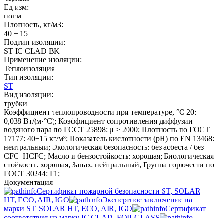
Ед изм:
пог.м.
Плотность, кг/м3:
40 ± 15
Подтип изоляции:
ST IC CLAD BK
Применение изоляции:
Теплоизоляция
Тип изоляции:
ST
Вид изоляции:
трубки
Коэффициент теплопроводности при температуре, °C 20:
0,038 Вт/(м·°C); Коэффициент сопротивления диффузии
водяного пара по ГОСТ 25898: μ ≥ 2000; Плотность по ГОСТ
17177: 40±15 кг/м³; Показатель кислотности (pH) по EN 13468:
нейтральный; Экологическая безопасность: без асбеста / без
CFC–HCFC; Масло и бензостойкость: хорошая; Биологическая
стойкость: хорошая; Запах: нейтральный; Группа горючести по
ГОСТ 30244: Г1;
Документация
Сертификат пожарной безопасности ST, SOLAR
HT, ECO, AIR, IGO
Экспертное заключение на
марки ST, SOLAR HT, ECO, AIR, IGO
Сертификат
соответствия на марку IC CLAD, FOILGLASS