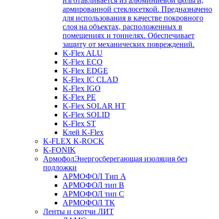
изготавливается из алюминиевой фольги,
армированной стеклосеткой. Предназначено
для использования в качестве покровного
слоя на объектах, расположенных в
помещениях и тоннелях. Обеспечивает
защиту от механических повреждений.
K-Flex ALU
K-Flex ECO
K-Flex EDGE
K-Flex IC CLAD
K-Flex IGO
K-Flex PE
K-Flex SOLAR HT
K-Flex SOLID
K-Flex ST
Клей K-Flex
K-FLEX K-ROCK
K-FONIK
Армофол
Энергосберегающая изоляция без
подложки
АРМОФОЛ Тип А
АРМОФОЛ тип В
АРМОФОЛ тип C
АРМОФОЛ ТК
Ленты и скотчи ЛИТ