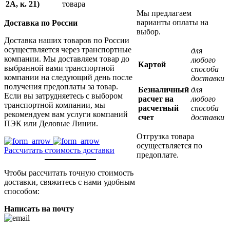
2А, к. 21)
товара
Мы предлагаем
варианты оплаты на
Доставка по России
выбор.
Доставка наших товаров по России
осуществляется через транспортные
для
компании. Мы доставляем товар до
любого
Картой
выбранной вами транспортной
способа
компании на следующий день после
доставки
получения предоплаты за товар.
Безналичный
для
Если вы затрудняетесь с выбором
расчет на
любого
транспортной компании, мы
расчетный
способа
рекомендуем вам услуги компаний
счет
доставки
ПЭК или Деловые Линии.
Отгрузка товара
осуществляется по
Рассчитать стоимость доставки
предоплате.
Чтобы рассчитать точную стоимость
доставки, свяжитесь с нами удобным
способом:
Написать на почту