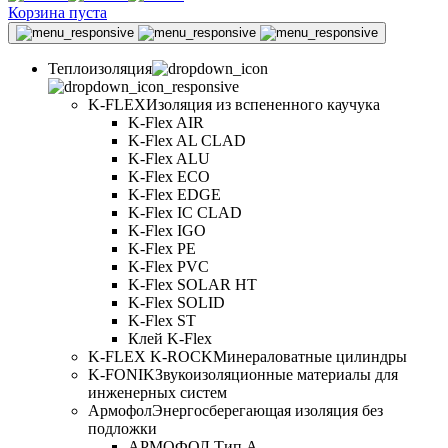
Корзина пуста
Теплоизоляция
K-FLEX
Изоляция из вспененного каучука
K-Flex AIR
K-Flex AL CLAD
K-Flex ALU
K-Flex ECO
K-Flex EDGE
K-Flex IC CLAD
K-Flex IGO
K-Flex PE
K-Flex PVC
K-Flex SOLAR HT
K-Flex SOLID
K-Flex ST
Клей K-Flex
K-FLEX K-ROCK
Минераловатные цилиндры
K-FONIK
Звукоизоляционные материалы для
инженерных систем
Армофол
Энергосберегающая изоляция без
подложки
АРМОФОЛ Тип А