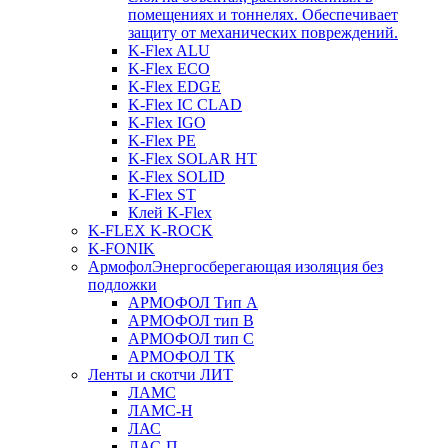
помещениях и тоннелях. Обеспечивает
защиту от механических повреждений.
K-Flex ALU
K-Flex ECO
K-Flex EDGE
K-Flex IC CLAD
K-Flex IGO
K-Flex PE
K-Flex SOLAR HT
K-Flex SOLID
K-Flex ST
Клей K-Flex
K-FLEX K-ROCK
K-FONIK
Армофол
Энергосберегающая изоляция без
подложки
АРМОФОЛ Тип А
АРМОФОЛ тип В
АРМОФОЛ тип C
АРМОФОЛ ТК
Ленты и скотчи ЛИТ
ЛАМС
ЛАМС-Н
ЛАС
ЛАС-П