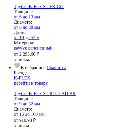
Трубка K-Flex ST FRIGO
Тол­щи­на:
от 6 до 13 мм
Диаметр:
от 6 до 28 мм
Длина:
от 19 до 52 м
Ма­­те­­ри­­ал:
каучук вспененный
от
2 293,60 ₽
за пог.м.
В избранное
Сравнить
Бренд:
K-FLEX
перейти к товару
Трубка K-Flex ST IC CLAD ВК
Тол­щи­на:
от 9 до 32 мм
Диаметр:
от 15 до 160 мм
от
910,93 ₽
за пог.м.