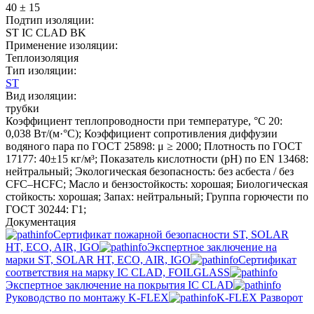
40 ± 15
Подтип изоляции:
ST IC CLAD BK
Применение изоляции:
Теплоизоляция
Тип изоляции:
ST
Вид изоляции:
трубки
Коэффициент теплопроводности при температуре, °C 20:
0,038 Вт/(м·°C); Коэффициент сопротивления диффузии
водяного пара по ГОСТ 25898: μ ≥ 2000; Плотность по ГОСТ
17177: 40±15 кг/м³; Показатель кислотности (pH) по EN 13468:
нейтральный; Экологическая безопасность: без асбеста / без
CFC–HCFC; Масло и бензостойкость: хорошая; Биологическая
стойкость: хорошая; Запах: нейтральный; Группа горючести по
ГОСТ 30244: Г1;
Документация
Сертификат пожарной безопасности ST, SOLAR
HT, ECO, AIR, IGO
Экспертное заключение на
марки ST, SOLAR HT, ECO, AIR, IGO
Сертификат
соответствия на марку IC CLAD, FOILGLASS
Экспертное заключение на покрытия IC CLAD
Руководство по монтажу K-FLEX
K-FLEX Разворот