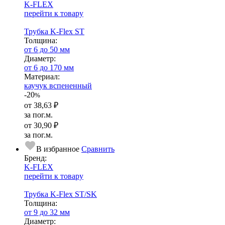
K-FLEX
перейти к товару
Трубка K-Flex ST
Тол­щи­на:
от 6 до 50 мм
Диаметр:
от 6 до 170 мм
Ма­­те­­ри­­ал:
каучук вспененный
-20
%
от
38,63 ₽
за пог.м.
от
30,90 ₽
за пог.м.
В избранное
Сравнить
Бренд:
K-FLEX
перейти к товару
Трубка K-Flex ST/SK
Тол­щи­на:
от 9 до 32 мм
Диаметр: