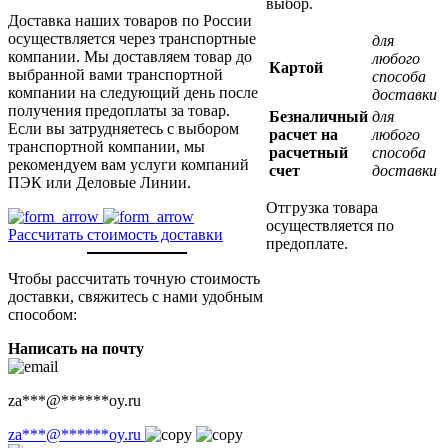
выбор.
Доставка наших товаров по России
осуществляется через транспортные
для
компании. Мы доставляем товар до
любого
Картой
выбранной вами транспортной
способа
компании на следующий день после
доставки
получения предоплаты за товар.
Безналичный
для
Если вы затрудняетесь с выбором
расчет на
любого
транспортной компании, мы
расчетный
способа
рекомендуем вам услуги компаний
счет
доставки
ПЭК или Деловые Линии.
Отгрузка товара
осуществляется по
Рассчитать стоимость доставки
предоплате.
Чтобы рассчитать точную стоимость
доставки, свяжитесь с нами удобным
способом:
Написать на почту
za
***
@
******
oy.ru
za
***
@
******
oy.ru