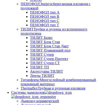
ПЕНОФОЛ
Энергосберегающая изоляция с
подложкой
ПЕНОФОЛ тип А
ПЕНОФОЛ тип B
ПЕНОФОЛ тип C
ПЕНОФОЛ тип T
ТИЛИТ
Трубки и рулоны из вспененного
полиэтилена
ТИЛИТ Базис
ТИЛИТ Блэк Стар
ТИЛИТ Блэк Стар Дакт
ТИЛИТ Плавающий пол
ТИЛИТ Супер
ТИЛИТ Супер Протект
ТИЛИТ Супер СТ
ТИЛИТ ТП
Аксессуары ТИЛИТ
Ленты ТИЛИТ
Титанфлекс
Многослойный комбинированный
покровный материал
Thermaflex
Трубная и рулонная изоляция
Cистемы дымоходов
Дымоход керамический