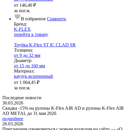
от
146,40 ₽
за пог.м.
В избранное
Сравнить
Бренд:
K-FLEX
перейти к товару
Трубка K-Flex ST IС CLAD SR
Тол­щи­на:
от 9 до 32 мм
Диаметр:
от 15 до 160 мм
Ма­­те­­ри­­ал:
каучук вспененный
от
1 064,45 ₽
за пог.м.
Последние новости
30.03.2026
Скидка -15% на рулоны K-Flex AIR AD и рулоны K-Flex AIR
AD METAL до 31 мая 2026
подробнее
26.03.2026
Приглашаем ознакомиться с новым разделом на сайте — «О