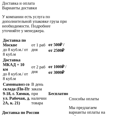
Доставка и оплата
Варианты доставки
У компании есть услуга по
дополнительной упаковке груза при
необходимости. Подробнее
уточняйте у менеджера.
Доставка по
от 500
₽
/
Москве
oт 1 раб
до 8 куб.м./ от
дня
от 2500
₽
8 куб.м
Доставка
МКАД + 10
от 1000
₽
/
oт 2 раб
км
дня
от
3000
₽
до 8 куб.м./ от
8 куб.м
Самовывоз со
В день
склада (Пн-Пт
заказа
9-18, г. Химки,
при
Бесплатно
ул. Рабочая, д.
наличии
Способы оплаты
2А, к. 21)
товара
Мы предлагаем
варианты оплаты на
Доставка по России