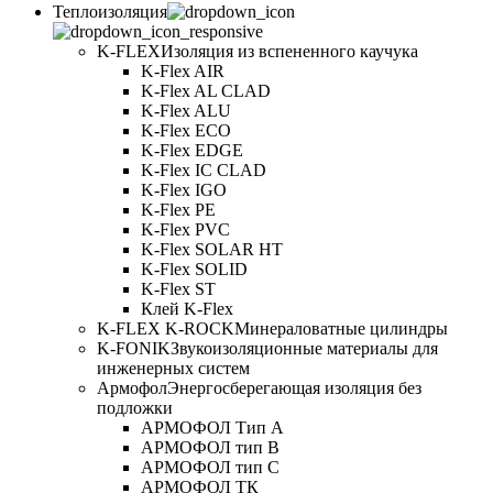
Теплоизоляция
K-FLEX
Изоляция из вспененного каучука
K-Flex AIR
K-Flex AL CLAD
K-Flex ALU
K-Flex ECO
K-Flex EDGE
K-Flex IC CLAD
K-Flex IGO
K-Flex PE
K-Flex PVC
K-Flex SOLAR HT
K-Flex SOLID
K-Flex ST
Клей K-Flex
K-FLEX K-ROCK
Минераловатные цилиндры
K-FONIK
Звукоизоляционные материалы для
инженерных систем
Армофол
Энергосберегающая изоляция без
подложки
АРМОФОЛ Тип А
АРМОФОЛ тип В
АРМОФОЛ тип C
АРМОФОЛ ТК