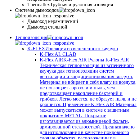
Thermaflex
Трубная и рулонная изоляция
Cистемы дымоходов
Дымоход керамический
Дымоход стальной
Теплоизоляция
K-FLEX
Изоляция из вспененного каучука
K-Flex AL CLAD
K-Flex AIR
K-Flex AIR Рулоны K-Flex AIR
Техническая теплоизоляция из вспененного
каучука для теплоизоляции систем
вентиляции и кондиционирования воздуха.
Материал не вбирает в себя влагу из воздуха,
не поглощает аэрозоли и пыль, чем
предотвращает накопление бактерий и
грибков. Легко моется, не образует пыль и не
крошится. Применение K-Flex AIR Материал
может выпускаться в системе c защитным
покрытием METAL. Покрытие
изготавливается из алюминиевой фольги,
армированной стеклосеткой. Предназначено
для использования в качестве покровного
слоя на объектах, расположенных в