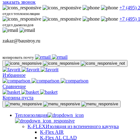
заказать звонок
+7 (495) 
отдел теплоизоляции
+7 (495) 
отдел дымоходов
zakaz@baustroy.ru
копировать почту
Избранное
Сравнение
Корзина пуста
Теплоизоляция
K-FLEX
Изоляция из вспененного каучука
K-Flex AIR
K-Flex AL CLAD