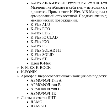
K-Flex AIR
K-Flex AIR Рулоны K-Flex AIR Тех
Материал не вбирает в себя влагу из воздуха,
крошится. Применение K-Flex AIR Материал 
армированной стеклосеткой. Предназначено д
механических повреждений.
K-Flex ALU
K-Flex ECO
K-Flex EDGE
K-Flex IC CLAD
K-Flex IGO
K-Flex PE
K-Flex SOLAR HT
K-Flex SOLID
K-Flex ST
Клей K-Flex
K-FLEX K-ROCK
K-FONIK
Армофол
Энергосберегающая изоляция без подлож
АРМОФОЛ Тип А
АРМОФОЛ тип В
АРМОФОЛ тип C
АРМОФОЛ ТК
Ленты и скотчи ЛИТ
ЛАМС
ЛАМС-Н