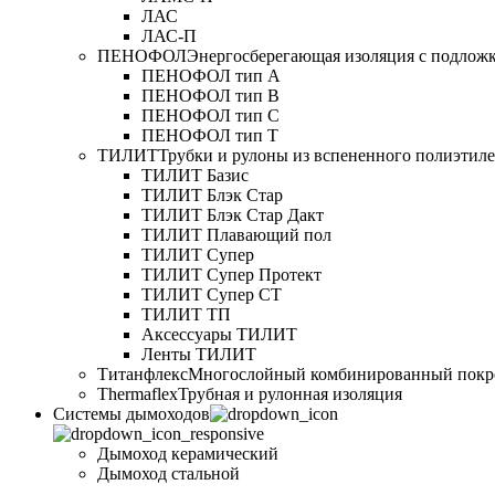
ЛАС
ЛАС-П
ПЕНОФОЛ
Энергосберегающая изоляция с подлож
ПЕНОФОЛ тип А
ПЕНОФОЛ тип B
ПЕНОФОЛ тип C
ПЕНОФОЛ тип T
ТИЛИТ
Трубки и рулоны из вспененного полиэтил
ТИЛИТ Базис
ТИЛИТ Блэк Стар
ТИЛИТ Блэк Стар Дакт
ТИЛИТ Плавающий пол
ТИЛИТ Супер
ТИЛИТ Супер Протект
ТИЛИТ Супер СТ
ТИЛИТ ТП
Аксессуары ТИЛИТ
Ленты ТИЛИТ
Титанфлекс
Многослойный комбинированный покр
Thermaflex
Трубная и рулонная изоляция
Cистемы дымоходов
Дымоход керамический
Дымоход стальной