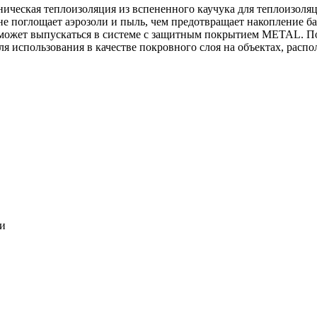
ническая теплоизоляция из вспененного каучука для теплоизоля
 не поглощает аэрозоли и пыль, чем предотвращает накопление ба
может выпускаться в системе c защитным покрытием METAL. По
ля использования в качестве покровного слоя на объектах, расп
ки