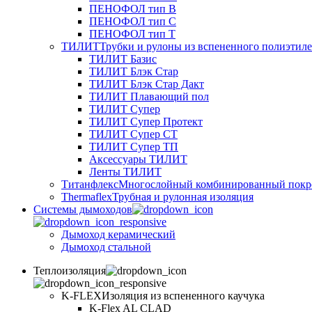
ПЕНОФОЛ тип B
ПЕНОФОЛ тип C
ПЕНОФОЛ тип T
ТИЛИТ
Трубки и рулоны из вспененного полиэтил
ТИЛИТ Базис
ТИЛИТ Блэк Стар
ТИЛИТ Блэк Стар Дакт
ТИЛИТ Плавающий пол
ТИЛИТ Супер
ТИЛИТ Супер Протект
ТИЛИТ Супер СТ
ТИЛИТ Супер ТП
Аксессуары ТИЛИТ
Ленты ТИЛИТ
Титанфлекс
Многослойный комбинированный покр
Thermaflex
Трубная и рулонная изоляция
Cистемы дымоходов
Дымоход керамический
Дымоход стальной
Теплоизоляция
K-FLEX
Изоляция из вспененного каучука
K-Flex AL CLAD