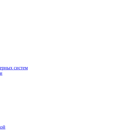
ерных систем
ки
кой