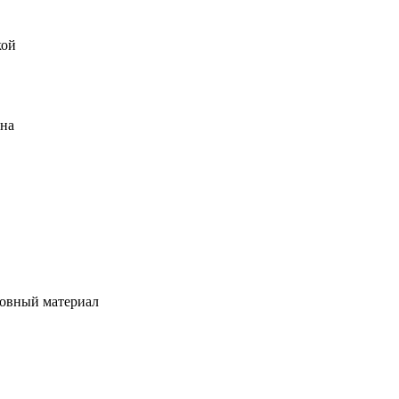
кой
ена
овный материал