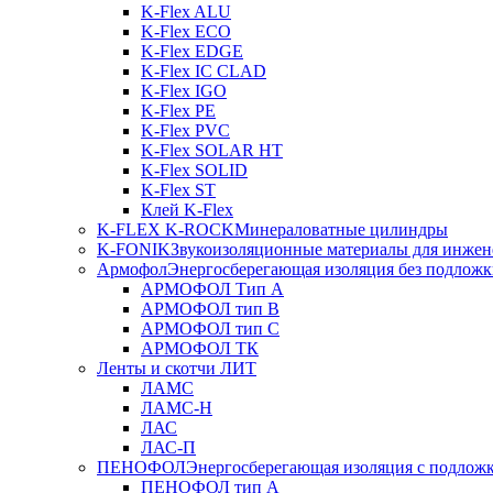
K-Flex ALU
K-Flex ECO
K-Flex EDGE
K-Flex IC CLAD
K-Flex IGO
K-Flex PE
K-Flex PVC
K-Flex SOLAR HT
K-Flex SOLID
K-Flex ST
Клей K-Flex
K-FLEX K-ROCK
Минераловатные цилиндры
K-FONIK
Звукоизоляционные материалы для инжен
Армофол
Энергосберегающая изоляция без подлож
АРМОФОЛ Тип А
АРМОФОЛ тип В
АРМОФОЛ тип C
АРМОФОЛ ТК
Ленты и скотчи ЛИТ
ЛАМС
ЛАМС-Н
ЛАС
ЛАС-П
ПЕНОФОЛ
Энергосберегающая изоляция с подлож
ПЕНОФОЛ тип А