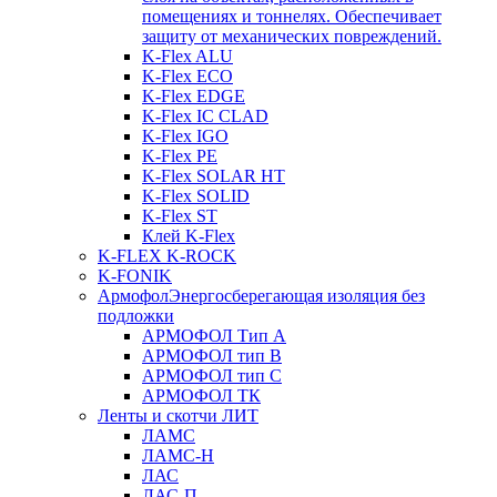
помещениях и тоннелях. Обеспечивает
защиту от механических повреждений.
K-Flex ALU
K-Flex ECO
K-Flex EDGE
K-Flex IC CLAD
K-Flex IGO
K-Flex PE
K-Flex SOLAR HT
K-Flex SOLID
K-Flex ST
Клей K-Flex
K-FLEX K-ROCK
K-FONIK
Армофол
Энергосберегающая изоляция без
подложки
АРМОФОЛ Тип А
АРМОФОЛ тип В
АРМОФОЛ тип C
АРМОФОЛ ТК
Ленты и скотчи ЛИТ
ЛАМС
ЛАМС-Н
ЛАС
ЛАС-П