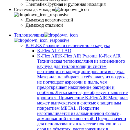
Thermaflex
Трубная и рулонная изоляция
Cистемы дымоходов
Дымоход керамический
Дымоход стальной
Теплоизоляция
K-FLEX
Изоляция из вспененного каучука
K-Flex AL CLAD
K-Flex AIR
K-Flex AIR Рулоны K-Flex AIR
Техническая теплоизоляция из вспененного
каучука для теплоизоляции систем
вентиляции и кондиционирования воздуха.
Материал не вбирает в себя влагу из воздуха,
не поглощает аэрозоли и пыль, чем
предотвращает накопление бактерий и
грибков. Легко моется, не образует пыль и не
крошится. Применение K-Flex AIR Материал
может выпускаться в системе c защитным
покрытием METAL. Покрытие
изготавливается из алюминиевой фольги,
армированной стеклосеткой. Предназначено
для использования в качестве покровного
слоя на объектах, расположенных в