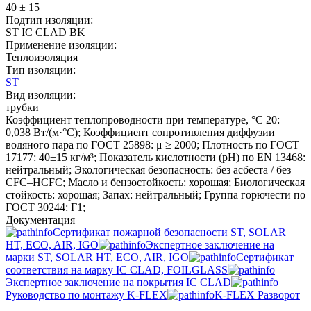
40 ± 15
Подтип изоляции:
ST IC CLAD BK
Применение изоляции:
Теплоизоляция
Тип изоляции:
ST
Вид изоляции:
трубки
Коэффициент теплопроводности при температуре, °C 20:
0,038 Вт/(м·°C); Коэффициент сопротивления диффузии
водяного пара по ГОСТ 25898: μ ≥ 2000; Плотность по ГОСТ
17177: 40±15 кг/м³; Показатель кислотности (pH) по EN 13468:
нейтральный; Экологическая безопасность: без асбеста / без
CFC–HCFC; Масло и бензостойкость: хорошая; Биологическая
стойкость: хорошая; Запах: нейтральный; Группа горючести по
ГОСТ 30244: Г1;
Документация
Сертификат пожарной безопасности ST, SOLAR
HT, ECO, AIR, IGO
Экспертное заключение на
марки ST, SOLAR HT, ECO, AIR, IGO
Сертификат
соответствия на марку IC CLAD, FOILGLASS
Экспертное заключение на покрытия IC CLAD
Руководство по монтажу K-FLEX
K-FLEX Разворот