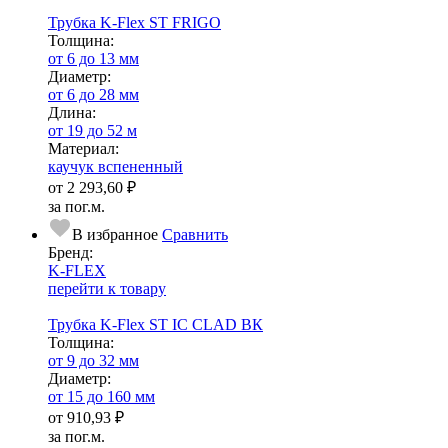
Трубка K-Flex ST FRIGO
Тол­щи­на:
от 6 до 13 мм
Диаметр:
от 6 до 28 мм
Длина:
от 19 до 52 м
Ма­­те­­ри­­ал:
каучук вспененный
от
2 293,60 ₽
за пог.м.
В избранное
Сравнить
Бренд:
K-FLEX
перейти к товару
Трубка K-Flex ST IC CLAD ВК
Тол­щи­на:
от 9 до 32 мм
Диаметр:
от 15 до 160 мм
от
910,93 ₽
за пог.м.