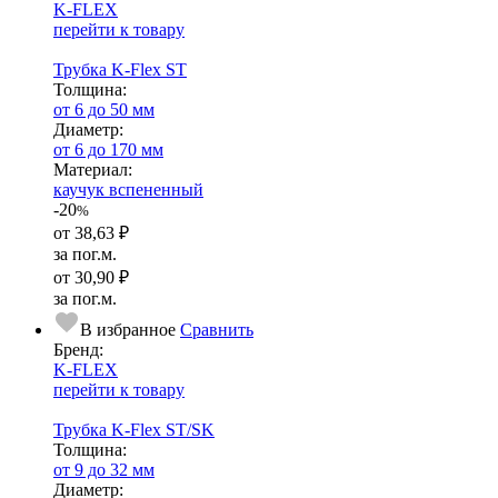
K-FLEX
перейти к товару
Трубка K-Flex ST
Тол­щи­на:
от 6 до 50 мм
Диаметр:
от 6 до 170 мм
Ма­­те­­ри­­ал:
каучук вспененный
-20
%
от
38,63 ₽
за пог.м.
от
30,90 ₽
за пог.м.
В избранное
Сравнить
Бренд:
K-FLEX
перейти к товару
Трубка K-Flex ST/SK
Тол­щи­на:
от 9 до 32 мм
Диаметр: