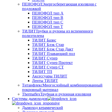
ПЕНОФОЛ
Энергосберегающая изоляция с
подложкой
ПЕНОФОЛ тип А
ПЕНОФОЛ тип B
ПЕНОФОЛ тип C
ПЕНОФОЛ тип T
ТИЛИТ
Трубки и рулоны из вспененного
полиэтилена
ТИЛИТ Базис
ТИЛИТ Блэк Стар
ТИЛИТ Блэк Стар Дакт
ТИЛИТ Плавающий пол
ТИЛИТ Супер
ТИЛИТ Супер Протект
ТИЛИТ Супер СТ
ТИЛИТ ТП
Аксессуары ТИЛИТ
Ленты ТИЛИТ
Титанфлекс
Многослойный комбинированный
покровный материал
Thermaflex
Трубная и рулонная изоляция
Cистемы дымоходов
Дымоход керамический