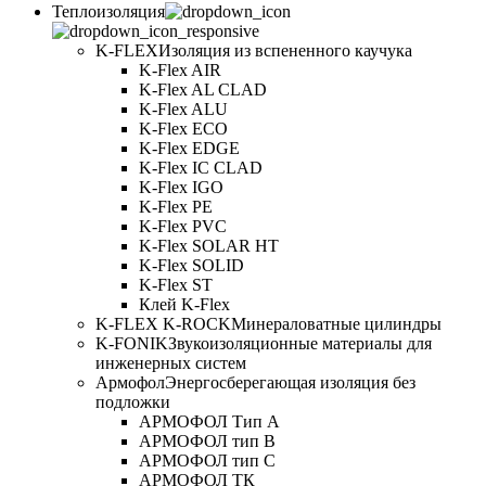
Теплоизоляция
K-FLEX
Изоляция из вспененного каучука
K-Flex AIR
K-Flex AL CLAD
K-Flex ALU
K-Flex ECO
K-Flex EDGE
K-Flex IC CLAD
K-Flex IGO
K-Flex PE
K-Flex PVC
K-Flex SOLAR HT
K-Flex SOLID
K-Flex ST
Клей K-Flex
K-FLEX K-ROCK
Минераловатные цилиндры
K-FONIK
Звукоизоляционные материалы для
инженерных систем
Армофол
Энергосберегающая изоляция без
подложки
АРМОФОЛ Тип А
АРМОФОЛ тип В
АРМОФОЛ тип C
АРМОФОЛ ТК