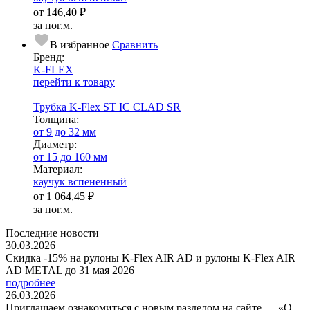
от
146,40 ₽
за пог.м.
В избранное
Сравнить
Бренд:
K-FLEX
перейти к товару
Трубка K-Flex ST IС CLAD SR
Тол­щи­на:
от 9 до 32 мм
Диаметр:
от 15 до 160 мм
Ма­­те­­ри­­ал:
каучук вспененный
от
1 064,45 ₽
за пог.м.
Последние новости
30.03.2026
Скидка -15% на рулоны K-Flex AIR AD и рулоны K-Flex AIR
AD METAL до 31 мая 2026
подробнее
26.03.2026
Приглашаем ознакомиться с новым разделом на сайте — «О