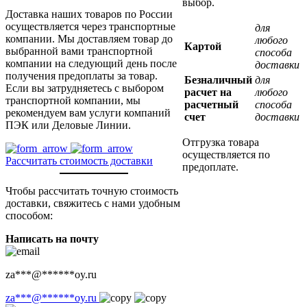
выбор.
Доставка наших товаров по России
осуществляется через транспортные
для
компании. Мы доставляем товар до
любого
Картой
выбранной вами транспортной
способа
компании на следующий день после
доставки
получения предоплаты за товар.
Безналичный
для
Если вы затрудняетесь с выбором
расчет на
любого
транспортной компании, мы
расчетный
способа
рекомендуем вам услуги компаний
счет
доставки
ПЭК или Деловые Линии.
Отгрузка товара
осуществляется по
Рассчитать стоимость доставки
предоплате.
Чтобы рассчитать точную стоимость
доставки, свяжитесь с нами удобным
способом:
Написать на почту
za
***
@
******
oy.ru
za
***
@
******
oy.ru