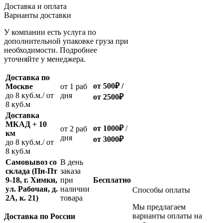
Доставка и оплата
Варианты доставки
У компании есть услуга по
дополнительной упаковке груза при
необходимости. Подробнее
уточняйте у менеджера.
Доставка по
от 500
₽
/
Москве
oт 1 раб
до 8 куб.м./ от
дня
от 2500
₽
8 куб.м
Доставка
МКАД + 10
от 1000
₽
/
oт 2 раб
км
дня
от
3000
₽
до 8 куб.м./ от
8 куб.м
Самовывоз со
В день
склада (Пн-Пт
заказа
9-18, г. Химки,
при
Бесплатно
ул. Рабочая, д.
наличии
Способы оплаты
2А, к. 21)
товара
Мы предлагаем
варианты оплаты на
Доставка по России