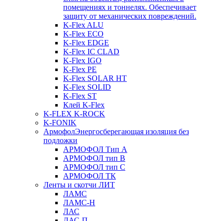
помещениях и тоннелях. Обеспечивает
защиту от механических повреждений.
K-Flex ALU
K-Flex ECO
K-Flex EDGE
K-Flex IC CLAD
K-Flex IGO
K-Flex PE
K-Flex SOLAR HT
K-Flex SOLID
K-Flex ST
Клей K-Flex
K-FLEX K-ROCK
K-FONIK
Армофол
Энергосберегающая изоляция без
подложки
АРМОФОЛ Тип А
АРМОФОЛ тип В
АРМОФОЛ тип C
АРМОФОЛ ТК
Ленты и скотчи ЛИТ
ЛАМС
ЛАМС-Н
ЛАС
ЛАС-П