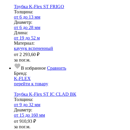
Трубка K-Flex ST FRIGO
Тол­щи­на:
от 6 до 13 мм
Диаметр:
от 6 до 28 мм
Длина:
от 19 до 52 м
Ма­­те­­ри­­ал:
каучук вспененный
от
2 293,60 ₽
за пог.м.
В избранное
Сравнить
Бренд:
K-FLEX
перейти к товару
Трубка K-Flex ST IC CLAD ВК
Тол­щи­на:
от 9 до 32 мм
Диаметр:
от 15 до 160 мм
от
910,93 ₽
за пог.м.