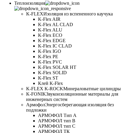
Теплоизоляция
K-FLEX
Изоляция из вспененного каучука
K-Flex AIR
K-Flex AL CLAD
K-Flex ALU
K-Flex ECO
K-Flex EDGE
K-Flex IC CLAD
K-Flex IGO
K-Flex PE
K-Flex PVC
K-Flex SOLAR HT
K-Flex SOLID
K-Flex ST
Клей K-Flex
K-FLEX K-ROCK
Минераловатные цилиндры
K-FONIK
Звукоизоляционные материалы для
инженерных систем
Армофол
Энергосберегающая изоляция без
подложки
АРМОФОЛ Тип А
АРМОФОЛ тип В
АРМОФОЛ тип C
АРМОФОЛ ТК