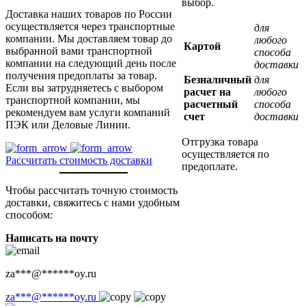
выбор.
Доставка наших товаров по России
осуществляется через транспортные
для
компании. Мы доставляем товар до
любого
Картой
выбранной вами транспортной
способа
компании на следующий день после
доставки
получения предоплаты за товар.
Безналичный
для
Если вы затрудняетесь с выбором
расчет на
любого
транспортной компании, мы
расчетный
способа
рекомендуем вам услуги компаний
счет
доставки
ПЭК или Деловые Линии.
Отгрузка товара
осуществляется по
Рассчитать стоимость доставки
предоплате.
Чтобы рассчитать точную стоимость
доставки, свяжитесь с нами удобным
способом:
Написать на почту
za
***
@
******
oy.ru
za
***
@
******
oy.ru