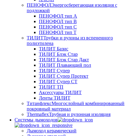
ПЕНОФОЛ
Энергосберегающая изоляция с
подложкой
ПЕНОФОЛ тип А
ПЕНОФОЛ тип B
ПЕНОФОЛ тип C
ПЕНОФОЛ тип T
ТИЛИТ
Трубки и рулоны из вспененного
полиэтилена
ТИЛИТ Базис
ТИЛИТ Блэк Стар
ТИЛИТ Блэк Стар Дакт
ТИЛИТ Плавающий пол
ТИЛИТ Супер
ТИЛИТ Супер Протект
ТИЛИТ Супер СТ
ТИЛИТ ТП
Аксессуары ТИЛИТ
Ленты ТИЛИТ
Титанфлекс
Многослойный комбинированный
покровный материал
Thermaflex
Трубная и рулонная изоляция
Cистемы дымоходов
Дымоход керамический