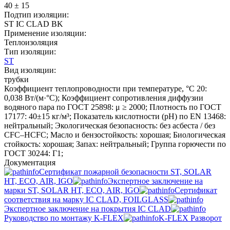
40 ± 15
Подтип изоляции:
ST IC CLAD BK
Применение изоляции:
Теплоизоляция
Тип изоляции:
ST
Вид изоляции:
трубки
Коэффициент теплопроводности при температуре, °C 20:
0,038 Вт/(м·°C); Коэффициент сопротивления диффузии
водяного пара по ГОСТ 25898: μ ≥ 2000; Плотность по ГОСТ
17177: 40±15 кг/м³; Показатель кислотности (pH) по EN 13468:
нейтральный; Экологическая безопасность: без асбеста / без
CFC–HCFC; Масло и бензостойкость: хорошая; Биологическая
стойкость: хорошая; Запах: нейтральный; Группа горючести по
ГОСТ 30244: Г1;
Документация
Сертификат пожарной безопасности ST, SOLAR
HT, ECO, AIR, IGO
Экспертное заключение на
марки ST, SOLAR HT, ECO, AIR, IGO
Сертификат
соответствия на марку IC CLAD, FOILGLASS
Экспертное заключение на покрытия IC CLAD
Руководство по монтажу K-FLEX
K-FLEX Разворот