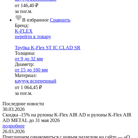
от
146,40 ₽
за пог.м.
В избранное
Сравнить
Бренд:
K-FLEX
перейти к товару
Трубка K-Flex ST IС CLAD SR
Тол­щи­на:
от 9 до 32 мм
Диаметр:
от 15 до 160 мм
Ма­­те­­ри­­ал:
каучук вспененный
от
1 064,45 ₽
за пог.м.
Последние новости
30.03.2026
Скидка -15% на рулоны K-Flex AIR AD и рулоны K-Flex AIR
AD METAL до 31 мая 2026
подробнее
26.03.2026
Приглашаем ознакомиться с новым разделом на сайте — «О