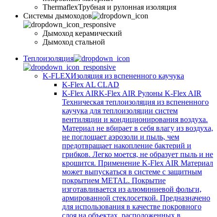
Thermaflex
Трубная и рулонная изоляция
Cистемы дымоходов
Дымоход керамический
Дымоход стальной
Теплоизоляция
K-FLEX
Изоляция из вспененного каучука
K-Flex AL CLAD
K-Flex AIR
K-Flex AIR Рулоны K-Flex AIR
Техническая теплоизоляция из вспененного
каучука для теплоизоляции систем
вентиляции и кондиционирования воздуха.
Материал не вбирает в себя влагу из воздуха,
не поглощает аэрозоли и пыль, чем
предотвращает накопление бактерий и
грибков. Легко моется, не образует пыль и не
крошится. Применение K-Flex AIR Материал
может выпускаться в системе c защитным
покрытием METAL. Покрытие
изготавливается из алюминиевой фольги,
армированной стеклосеткой. Предназначено
для использования в качестве покровного
слоя на объектах, расположенных в