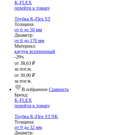
K-FLEX
перейти к товару
Трубка K-Flex ST
Тол­щи­на:
от 6 до 50 мм
Диаметр:
от 6 до 170 мм
Ма­­те­­ри­­ал:
каучук вспененный
-20
%
от
38,63 ₽
за пог.м.
от
30,90 ₽
за пог.м.
В избранное
Сравнить
Бренд:
K-FLEX
перейти к товару
Трубка K-Flex ST/SK
Тол­щи­на:
от 9 до 32 мм
Диаметр: