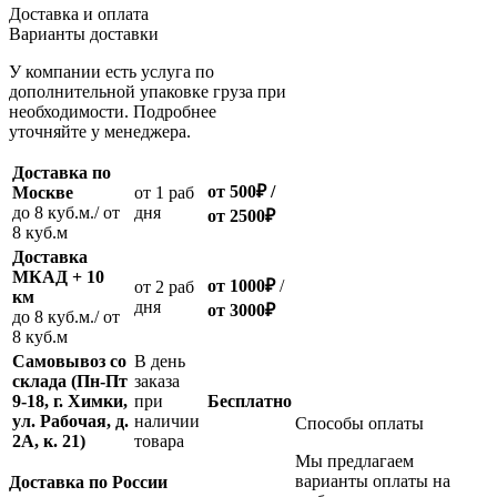
Доставка и оплата
Варианты доставки
У компании есть услуга по
дополнительной упаковке груза при
необходимости. Подробнее
уточняйте у менеджера.
Доставка по
от 500
₽
/
Москве
oт 1 раб
до 8 куб.м./ от
дня
от 2500
₽
8 куб.м
Доставка
МКАД + 10
от 1000
₽
/
oт 2 раб
км
дня
от
3000
₽
до 8 куб.м./ от
8 куб.м
Самовывоз со
В день
склада (Пн-Пт
заказа
9-18, г. Химки,
при
Бесплатно
ул. Рабочая, д.
наличии
Способы оплаты
2А, к. 21)
товара
Мы предлагаем
варианты оплаты на
Доставка по России