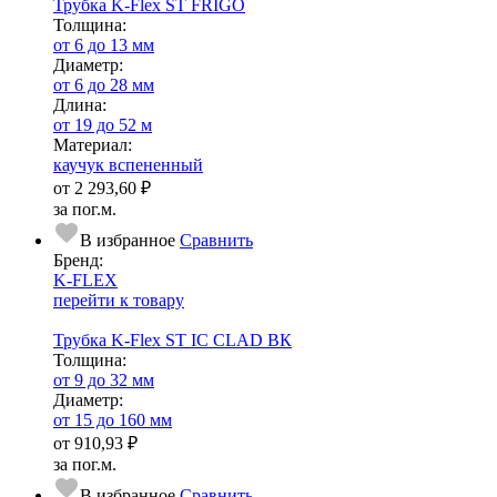
Трубка K-Flex ST FRIGO
Тол­щи­на:
от 6 до 13 мм
Диаметр:
от 6 до 28 мм
Длина:
от 19 до 52 м
Ма­­те­­ри­­ал:
каучук вспененный
от
2 293,60 ₽
за пог.м.
В избранное
Сравнить
Бренд:
K-FLEX
перейти к товару
Трубка K-Flex ST IC CLAD ВК
Тол­щи­на:
от 9 до 32 мм
Диаметр:
от 15 до 160 мм
от
910,93 ₽
за пог.м.
В избранное
Сравнить