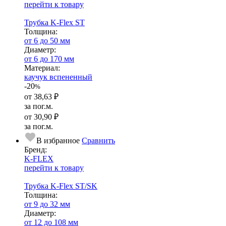
перейти к товару
Трубка K-Flex ST
Тол­щи­на:
от 6 до 50 мм
Диаметр:
от 6 до 170 мм
Ма­­те­­ри­­ал:
каучук вспененный
-20
%
от
38,63 ₽
за пог.м.
от
30,90 ₽
за пог.м.
В избранное
Сравнить
Бренд:
K-FLEX
перейти к товару
Трубка K-Flex ST/SK
Тол­щи­на:
от 9 до 32 мм
Диаметр:
от 12 до 108 мм