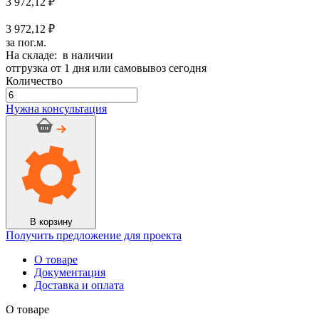
3 972,12
₽
3 972,12 ₽
за пог.м.
На складе: в наличии
отгрузка от 1 дня или самовывоз сегодня
Количество
Количество
товара
Нужна консультация
Трубка
K-
Flex
ST
IC
CLAD
32/076
BK
-
В корзину
(6
Получить предложение для проекта
п.м.)
О товаре
Документация
Доставка и оплата
О товаре