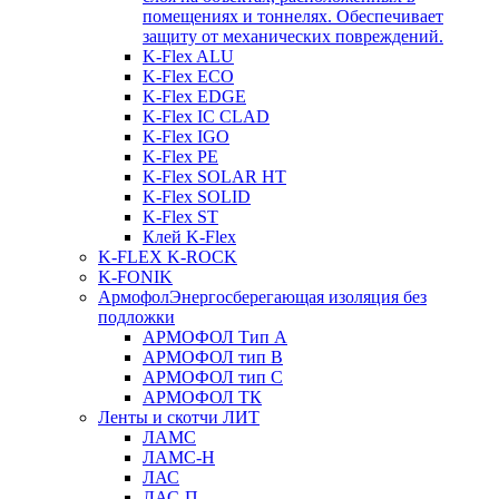
помещениях и тоннелях. Обеспечивает
защиту от механических повреждений.
K-Flex ALU
K-Flex ECO
K-Flex EDGE
K-Flex IC CLAD
K-Flex IGO
K-Flex PE
K-Flex SOLAR HT
K-Flex SOLID
K-Flex ST
Клей K-Flex
K-FLEX K-ROCK
K-FONIK
Армофол
Энергосберегающая изоляция без
подложки
АРМОФОЛ Тип А
АРМОФОЛ тип В
АРМОФОЛ тип C
АРМОФОЛ ТК
Ленты и скотчи ЛИТ
ЛАМС
ЛАМС-Н
ЛАС
ЛАС-П