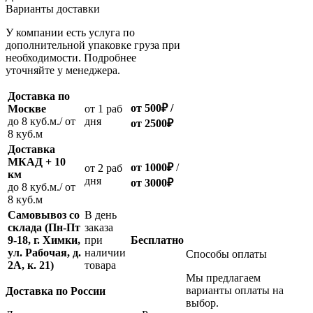
Варианты доставки
У компании есть услуга по
дополнительной упаковке груза при
необходимости. Подробнее
уточняйте у менеджера.
Доставка по
от 500
₽
/
Москве
oт 1 раб
до 8 куб.м./ от
дня
от 2500
₽
8 куб.м
Доставка
МКАД + 10
от 1000
₽
/
oт 2 раб
км
дня
от
3000
₽
до 8 куб.м./ от
8 куб.м
Самовывоз со
В день
склада (Пн-Пт
заказа
9-18, г. Химки,
при
Бесплатно
ул. Рабочая, д.
наличии
Способы оплаты
2А, к. 21)
товара
Мы предлагаем
варианты оплаты на
Доставка по России
выбор.