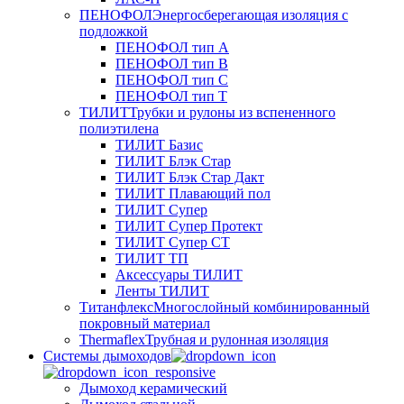
ПЕНОФОЛ
Энергосберегающая изоляция с
подложкой
ПЕНОФОЛ тип А
ПЕНОФОЛ тип B
ПЕНОФОЛ тип C
ПЕНОФОЛ тип T
ТИЛИТ
Трубки и рулоны из вспененного
полиэтилена
ТИЛИТ Базис
ТИЛИТ Блэк Стар
ТИЛИТ Блэк Стар Дакт
ТИЛИТ Плавающий пол
ТИЛИТ Супер
ТИЛИТ Супер Протект
ТИЛИТ Супер СТ
ТИЛИТ ТП
Аксессуары ТИЛИТ
Ленты ТИЛИТ
Титанфлекс
Многослойный комбинированный
покровный материал
Thermaflex
Трубная и рулонная изоляция
Cистемы дымоходов
Дымоход керамический