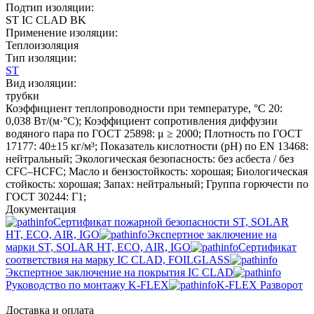
Подтип изоляции:
ST IC CLAD BK
Применение изоляции:
Теплоизоляция
Тип изоляции:
ST
Вид изоляции:
трубки
Коэффициент теплопроводности при температуре, °C 20:
0,038 Вт/(м·°C); Коэффициент сопротивления диффузии
водяного пара по ГОСТ 25898: μ ≥ 2000; Плотность по ГОСТ
17177: 40±15 кг/м³; Показатель кислотности (pH) по EN 13468:
нейтральный; Экологическая безопасность: без асбеста / без
CFC–HCFC; Масло и бензостойкость: хорошая; Биологическая
стойкость: хорошая; Запах: нейтральный; Группа горючести по
ГОСТ 30244: Г1;
Документация
Сертификат пожарной безопасности ST, SOLAR
HT, ECO, AIR, IGO
Экспертное заключение на
марки ST, SOLAR HT, ECO, AIR, IGO
Сертификат
соответствия на марку IC CLAD, FOILGLASS
Экспертное заключение на покрытия IC CLAD
Руководство по монтажу K-FLEX
K-FLEX Разворот
Доставка и оплата