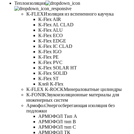
Теплоизоляция
K-FLEX
Изоляция из вспененного каучука
K-Flex AIR
K-Flex AL CLAD
K-Flex ALU
K-Flex ECO
K-Flex EDGE
K-Flex IC CLAD
K-Flex IGO
K-Flex PE
K-Flex PVC
K-Flex SOLAR HT
K-Flex SOLID
K-Flex ST
Клей K-Flex
K-FLEX K-ROCK
Минераловатные цилиндры
K-FONIK
Звукоизоляционные материалы для
инженерных систем
Армофол
Энергосберегающая изоляция без
подложки
АРМОФОЛ Тип А
АРМОФОЛ тип В
АРМОФОЛ тип C
АРМОФОЛ ТК