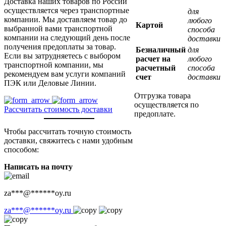
Доставка наших товаров по России
осуществляется через транспортные
для
компании. Мы доставляем товар до
любого
Картой
выбранной вами транспортной
способа
компании на следующий день после
доставки
получения предоплаты за товар.
Безналичный
для
Если вы затрудняетесь с выбором
расчет на
любого
транспортной компании, мы
расчетный
способа
рекомендуем вам услуги компаний
счет
доставки
ПЭК или Деловые Линии.
Отгрузка товара
осуществляется по
Рассчитать стоимость доставки
предоплате.
Чтобы рассчитать точную стоимость
доставки, свяжитесь с нами удобным
способом:
Написать на почту
za
***
@
******
oy.ru
za
***
@
******
oy.ru