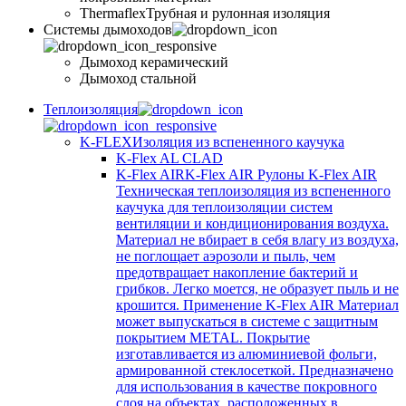
Thermaflex
Трубная и рулонная изоляция
Cистемы дымоходов
Дымоход керамический
Дымоход стальной
Теплоизоляция
K-FLEX
Изоляция из вспененного каучука
K-Flex AL CLAD
K-Flex AIR
K-Flex AIR Рулоны K-Flex AIR
Техническая теплоизоляция из вспененного
каучука для теплоизоляции систем
вентиляции и кондиционирования воздуха.
Материал не вбирает в себя влагу из воздуха,
не поглощает аэрозоли и пыль, чем
предотвращает накопление бактерий и
грибков. Легко моется, не образует пыль и не
крошится. Применение K-Flex AIR Материал
может выпускаться в системе c защитным
покрытием METAL. Покрытие
изготавливается из алюминиевой фольги,
армированной стеклосеткой. Предназначено
для использования в качестве покровного
слоя на объектах, расположенных в