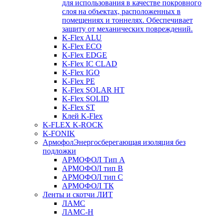
для использования в качестве покровного
слоя на объектах, расположенных в
помещениях и тоннелях. Обеспечивает
защиту от механических повреждений.
K-Flex ALU
K-Flex ECO
K-Flex EDGE
K-Flex IC CLAD
K-Flex IGO
K-Flex PE
K-Flex SOLAR HT
K-Flex SOLID
K-Flex ST
Клей K-Flex
K-FLEX K-ROCK
K-FONIK
Армофол
Энергосберегающая изоляция без
подложки
АРМОФОЛ Тип А
АРМОФОЛ тип В
АРМОФОЛ тип C
АРМОФОЛ ТК
Ленты и скотчи ЛИТ
ЛАМС
ЛАМС-Н