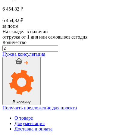
6 454,82
₽
6 454,82 ₽
за пог.м.
На складе: в наличии
отгрузка от 1 дня или самовывоз сегодня
Количество
Количество
товара
Нужна консультация
Трубка
K-
Flex
ST
IC
CLAD
25/133
ВК
-
В корзину
(2
Получить предложение для проекта
п.м.)
О товаре
Документация
Доставка и оплата