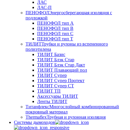
ЛАС
ЛАС-П
ПЕНОФОЛ
Энергосберегающая изоляция с
подложкой
ПЕНОФОЛ тип А
ПЕНОФОЛ тип B
ПЕНОФОЛ тип C
ПЕНОФОЛ тип T
ТИЛИТ
Трубки и рулоны из вспененного
полиэтилена
ТИЛИТ Базис
ТИЛИТ Блэк Стар
ТИЛИТ Блэк Стар Дакт
ТИЛИТ Плавающий пол
ТИЛИТ Супер
ТИЛИТ Супер Протект
ТИЛИТ Супер СТ
ТИЛИТ ТП
Аксессуары ТИЛИТ
Ленты ТИЛИТ
Титанфлекс
Многослойный комбинированный
покровный материал
Thermaflex
Трубная и рулонная изоляция
Cистемы дымоходов