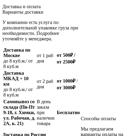
Доставка и оплата
Варианты доставки
У компании есть услуга по
дополнительной упаковке груза при
необходимости. Подробнее
уточняйте у менеджера.
Доставка по
от 500
₽
/
Москве
oт 1 раб
до 8 куб.м./ от
дня
от 2500
₽
8 куб.м
Доставка
МКАД + 10
от 1000
₽
/
oт 2 раб
км
дня
от
3000
₽
до 8 куб.м./ от
8 куб.м
Самовывоз со
В день
склада (Пн-Пт
заказа
9-18, г. Химки,
при
Бесплатно
ул. Рабочая, д.
наличии
Способы оплаты
2А, к. 21)
товара
Мы предлагаем
варианты оплаты на
Доставка по России