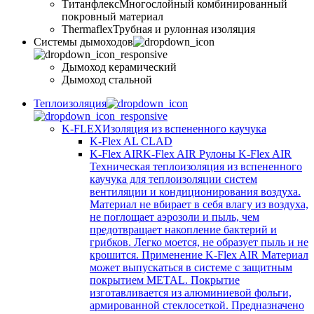
Титанфлекс
Многослойный комбинированный
покровный материал
Thermaflex
Трубная и рулонная изоляция
Cистемы дымоходов
Дымоход керамический
Дымоход стальной
Теплоизоляция
K-FLEX
Изоляция из вспененного каучука
K-Flex AL CLAD
K-Flex AIR
K-Flex AIR Рулоны K-Flex AIR
Техническая теплоизоляция из вспененного
каучука для теплоизоляции систем
вентиляции и кондиционирования воздуха.
Материал не вбирает в себя влагу из воздуха,
не поглощает аэрозоли и пыль, чем
предотвращает накопление бактерий и
грибков. Легко моется, не образует пыль и не
крошится. Применение K-Flex AIR Материал
может выпускаться в системе c защитным
покрытием METAL. Покрытие
изготавливается из алюминиевой фольги,
армированной стеклосеткой. Предназначено