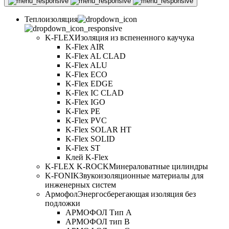
Теплоизоляция
K-FLEX
Изоляция из вспененного каучука
K-Flex AIR
K-Flex AL CLAD
K-Flex ALU
K-Flex ECO
K-Flex EDGE
K-Flex IC CLAD
K-Flex IGO
K-Flex PE
K-Flex PVC
K-Flex SOLAR HT
K-Flex SOLID
K-Flex ST
Клей K-Flex
K-FLEX K-ROCK
Минераловатные цилиндры
K-FONIK
Звукоизоляционные материалы для
инженерных систем
Армофол
Энергосберегающая изоляция без
подложки
АРМОФОЛ Тип А
АРМОФОЛ тип В