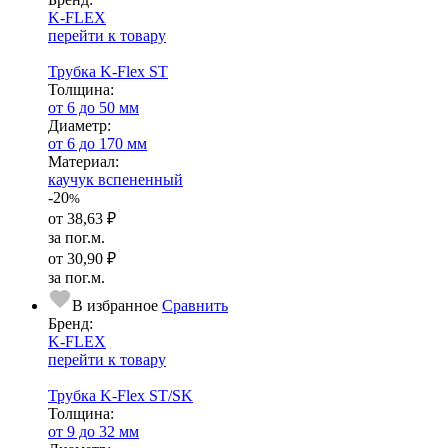
K-FLEX
перейти к товару
Трубка K-Flex ST
Тол­щи­на:
от 6 до 50 мм
Диаметр:
от 6 до 170 мм
Ма­­те­­ри­­ал:
каучук вспененный
-20
%
от
38,63 ₽
за пог.м.
от
30,90 ₽
за пог.м.
В избранное
Сравнить
Бренд:
K-FLEX
перейти к товару
Трубка K-Flex ST/SK
Тол­щи­на:
от 9 до 32 мм