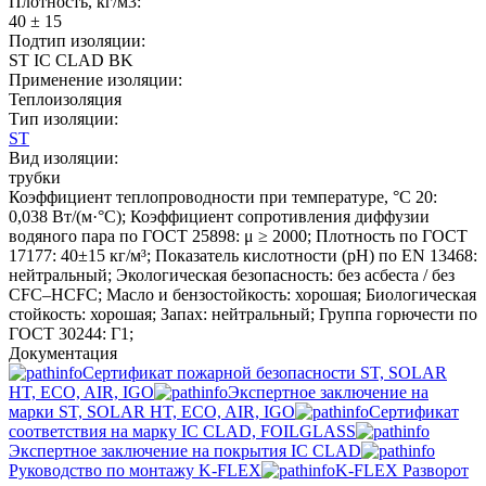
Плотность, кг/м3:
40 ± 15
Подтип изоляции:
ST IC CLAD BK
Применение изоляции:
Теплоизоляция
Тип изоляции:
ST
Вид изоляции:
трубки
Коэффициент теплопроводности при температуре, °C 20:
0,038 Вт/(м·°C); Коэффициент сопротивления диффузии
водяного пара по ГОСТ 25898: μ ≥ 2000; Плотность по ГОСТ
17177: 40±15 кг/м³; Показатель кислотности (pH) по EN 13468:
нейтральный; Экологическая безопасность: без асбеста / без
CFC–HCFC; Масло и бензостойкость: хорошая; Биологическая
стойкость: хорошая; Запах: нейтральный; Группа горючести по
ГОСТ 30244: Г1;
Документация
Сертификат пожарной безопасности ST, SOLAR
HT, ECO, AIR, IGO
Экспертное заключение на
марки ST, SOLAR HT, ECO, AIR, IGO
Сертификат
соответствия на марку IC CLAD, FOILGLASS
Экспертное заключение на покрытия IC CLAD
Руководство по монтажу K-FLEX
K-FLEX Разворот