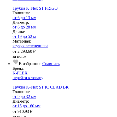
Трубка K-Flex ST FRIGO
Тол­щи­на:
от 6 до 13 мм
Диаметр:
от 6 до 28 мм
Длина:
от 19 до 52 м
Ма­­те­­ри­­ал:
каучук вспененный
от
2 293,60 ₽
за пог.м.
В избранное
Сравнить
Бренд:
K-FLEX
перейти к товару
Трубка K-Flex ST IC CLAD ВК
Тол­щи­на:
от 9 до 32 мм
Диаметр:
от 15 до 160 мм
от
910,93 ₽
за пог.м.