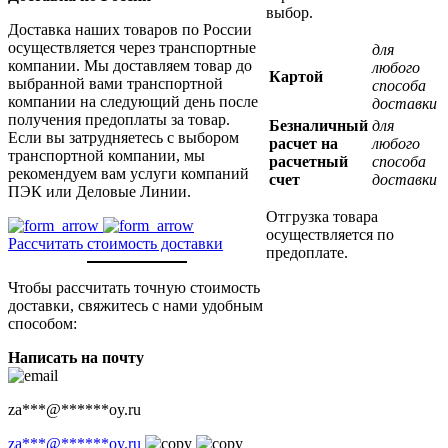
выбор.
Доставка наших товаров по России
осуществляется через транспортные
для
компании. Мы доставляем товар до
любого
Картой
выбранной вами транспортной
способа
компании на следующий день после
доставки
получения предоплаты за товар.
Безналичный
для
Если вы затрудняетесь с выбором
расчет на
любого
транспортной компании, мы
расчетный
способа
рекомендуем вам услуги компаний
счет
доставки
ПЭК или Деловые Линии.
Отгрузка товара
осуществляется по
Рассчитать стоимость доставки
предоплате.
Чтобы рассчитать точную стоимость
доставки, свяжитесь с нами удобным
способом:
Написать на почту
za
***
@
******
oy.ru
za
***
@
******
oy.ru