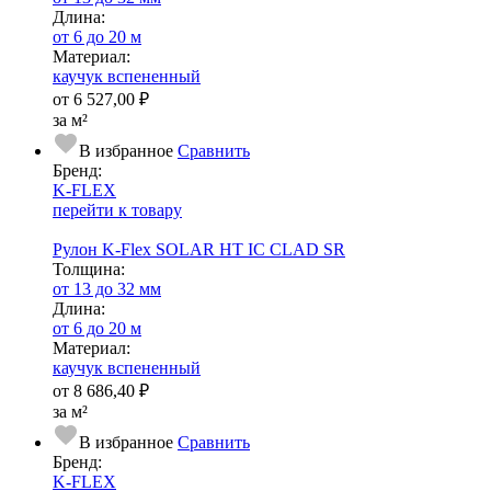
Длина:
от 6 до 20 м
Ма­­те­­ри­­ал:
каучук вспененный
от
6 527,00 ₽
за м²
В избранное
Сравнить
Бренд:
K-FLEX
перейти к товару
Рулон K-Flex SOLAR HT IC CLAD SR
Тол­щи­на:
от 13 до 32 мм
Длина:
от 6 до 20 м
Ма­­те­­ри­­ал:
каучук вспененный
от
8 686,40 ₽
за м²
В избранное
Сравнить
Бренд:
K-FLEX