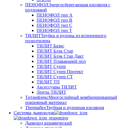
ПЕНОФОЛ
Энергосберегающая изоляция с
подложкой
ПЕНОФОЛ тип А
ПЕНОФОЛ тип B
ПЕНОФОЛ тип C
ПЕНОФОЛ тип T
ТИЛИТ
Трубки и рулоны из вспененного
полиэтилена
ТИЛИТ Базис
ТИЛИТ Блэк Стар
ТИЛИТ Блэк Стар Дакт
ТИЛИТ Плавающий пол
ТИЛИТ Супер
ТИЛИТ Супер Протект
ТИЛИТ Супер СТ
ТИЛИТ ТП
Аксессуары ТИЛИТ
Ленты ТИЛИТ
Титанфлекс
Многослойный комбинированный
покровный материал
Thermaflex
Трубная и рулонная изоляция
Cистемы дымоходов
Дымоход керамический