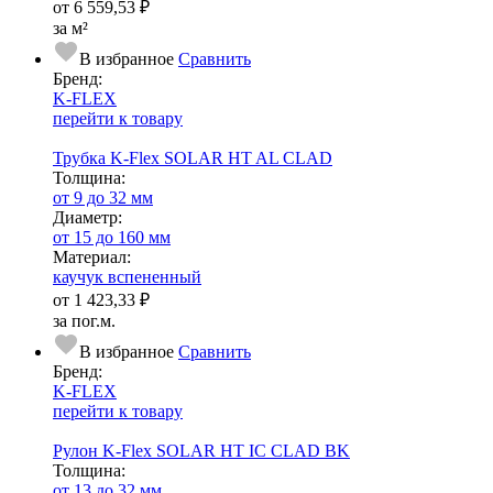
от
6 559,53 ₽
за м²
В избранное
Сравнить
Бренд:
K-FLEX
перейти к товару
Трубка K-Flex SOLAR HT AL CLAD
Тол­щи­на:
от 9 до 32 мм
Диаметр:
от 15 до 160 мм
Ма­­те­­ри­­ал:
каучук вспененный
от
1 423,33 ₽
за пог.м.
В избранное
Сравнить
Бренд:
K-FLEX
перейти к товару
Рулон K-Flex SOLAR HT IC CLAD BK
Тол­щи­на:
от 13 до 32 мм