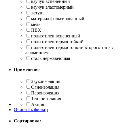
каучук вспененный
каучук эластомерный
латунь
материал фольгированный
медь
ПВХ
полиэтилен вспененный
полиэтилен термостойкий
полиэтилен термостойкий второго типа с
алюминием
сталь нержавеющая
Применение
Звукоизоляция
Огнеизоляция
Пароизоляция
Теплоизоляция
Акция
Очистить фильтр
Сортировка: