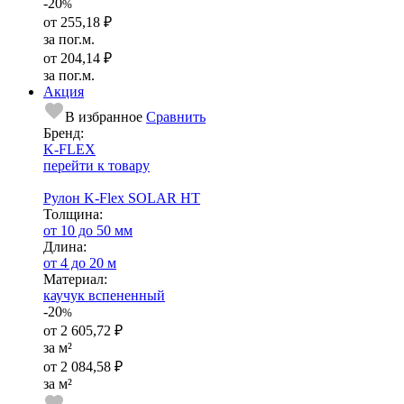
-20
%
от
255,18 ₽
за пог.м.
от
204,14 ₽
за пог.м.
Акция
В избранное
Сравнить
Бренд:
K-FLEX
перейти к товару
Рулон K-Flex SOLAR HT
Тол­щи­на:
от 10 до 50 мм
Длина:
от 4 до 20 м
Ма­­те­­ри­­ал:
каучук вспененный
-20
%
от
2 605,72 ₽
за м²
от
2 084,58 ₽
за м²