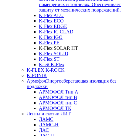
помещениях и тоннелях. Обеспечивает
защиту от механических повреждений.
K-Flex ALU
K-Flex ECO
K-Flex EDGE
K-Flex IC CLAD
K-Flex IGO
K-Flex PE
K-Flex SOLAR HT
K-Flex SOLID
K-Flex ST
Клей K-Flex
K-FLEX K-ROCK
K-FONIK
Армофол
Энергосберегающая изоляция без
подложки
АРМОФОЛ Тип А
АРМОФОЛ тип В
АРМОФОЛ тип C
АРМОФОЛ ТК
Ленты и скотчи ЛИТ
ЛАМС
ЛАМС-Н
ЛАС
ЛАС-П