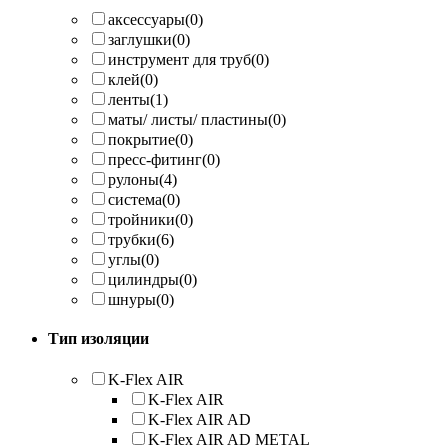
аксессуары
(0)
заглушки
(0)
инструмент для труб
(0)
клей
(0)
ленты
(1)
маты/ листы/ пластины
(0)
покрытие
(0)
пресс-фитинг
(0)
рулоны
(4)
система
(0)
тройники
(0)
трубки
(6)
углы
(0)
цилиндры
(0)
шнуры
(0)
Тип изоляции
K-Flex AIR
K-Flex AIR
K-Flex AIR AD
K-Flex AIR AD METAL