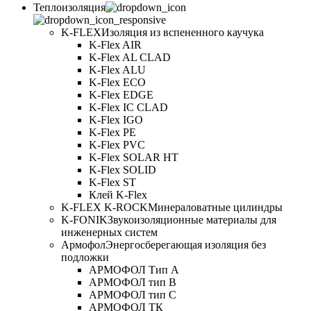
Теплоизоляция
K-FLEX
Изоляция из вспененного каучука
K-Flex AIR
K-Flex AL CLAD
K-Flex ALU
K-Flex ECO
K-Flex EDGE
K-Flex IC CLAD
K-Flex IGO
K-Flex PE
K-Flex PVC
K-Flex SOLAR HT
K-Flex SOLID
K-Flex ST
Клей K-Flex
K-FLEX K-ROCK
Минераловатные цилиндры
K-FONIK
Звукоизоляционные материалы для
инженерных систем
Армофол
Энергосберегающая изоляция без
подложки
АРМОФОЛ Тип А
АРМОФОЛ тип В
АРМОФОЛ тип C
АРМОФОЛ ТК