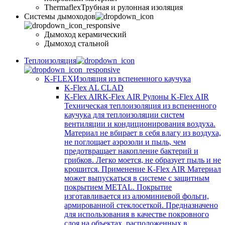
Thermaflex
Трубная и рулонная изоляция
Cистемы дымоходов
Дымоход керамический
Дымоход стальной
Теплоизоляция
K-FLEX
Изоляция из вспененного каучука
K-Flex AL CLAD
K-Flex AIR
K-Flex AIR Рулоны K-Flex AIR
Техническая теплоизоляция из вспененного
каучука для теплоизоляции систем
вентиляции и кондиционирования воздуха.
Материал не вбирает в себя влагу из воздуха,
не поглощает аэрозоли и пыль, чем
предотвращает накопление бактерий и
грибков. Легко моется, не образует пыль и не
крошится. Применение K-Flex AIR Материал
может выпускаться в системе c защитным
покрытием METAL. Покрытие
изготавливается из алюминиевой фольги,
армированной стеклосеткой. Предназначено
для использования в качестве покровного
слоя на объектах, расположенных в