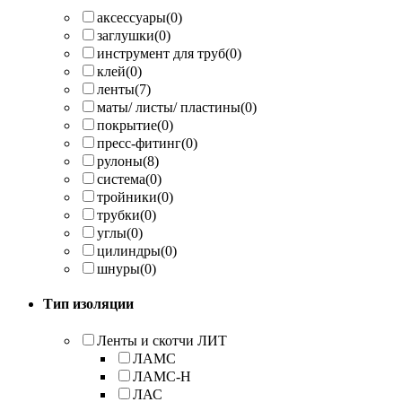
аксессуары
(0)
заглушки
(0)
инструмент для труб
(0)
клей
(0)
ленты
(7)
маты/ листы/ пластины
(0)
покрытие
(0)
пресс-фитинг
(0)
рулоны
(8)
система
(0)
тройники
(0)
трубки
(0)
углы
(0)
цилиндры
(0)
шнуры
(0)
Тип изоляции
Ленты и скотчи ЛИТ
ЛАМС
ЛАМС-Н
ЛАС