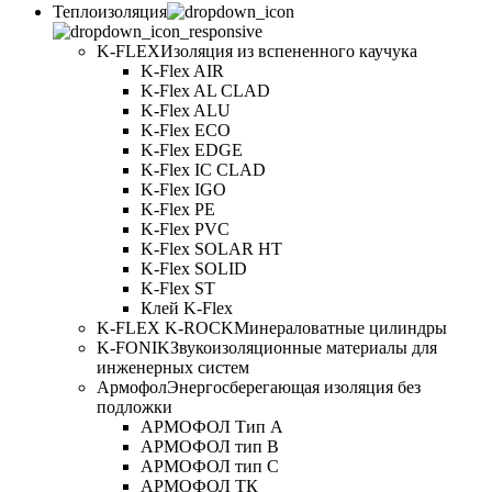
Теплоизоляция
K-FLEX
Изоляция из вспененного каучука
K-Flex AIR
K-Flex AL CLAD
K-Flex ALU
K-Flex ECO
K-Flex EDGE
K-Flex IC CLAD
K-Flex IGO
K-Flex PE
K-Flex PVC
K-Flex SOLAR HT
K-Flex SOLID
K-Flex ST
Клей K-Flex
K-FLEX K-ROCK
Минераловатные цилиндры
K-FONIK
Звукоизоляционные материалы для
инженерных систем
Армофол
Энергосберегающая изоляция без
подложки
АРМОФОЛ Тип А
АРМОФОЛ тип В
АРМОФОЛ тип C
АРМОФОЛ ТК