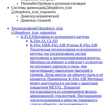
Thermaflex
Трубная и рулонная изоляция
Cистемы дымоходов
Дымоход керамический
Дымоход стальной
Теплоизоляция
K-FLEX
Изоляция из вспененного каучука
K-Flex AL CLAD
K-Flex AIR
K-Flex AIR Рулоны K-Flex AIR
Техническая теплоизоляция из вспененного
каучука для теплоизоляции систем
вентиляции и кондиционирования воздуха.
Материал не вбирает в себя влагу из воздуха,
не поглощает аэрозоли и пыль, чем
предотвращает накопление бактерий и
грибков. Легко моется, не образует пыль и не
крошится. Применение K-Flex AIR Материал
может выпускаться в системе c защитным
покрытием METAL. Покрытие
изготавливается из алюминиевой фольги,
армированной стеклосеткой. Предназначено
для использования в качестве покровного
слоя на объектах, расположенных в