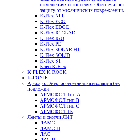
помещениях и тоннелях. Обеспечивает
защиту от механических повреждений.
K-Flex ALU
K-Flex ECO
K-Flex EDGE
K-Flex IC CLAD
K-Flex IGO
K-Flex PE
K-Flex SOLAR HT
K-Flex SOLID
K-Flex ST
Клей K-Flex
K-FLEX K-ROCK
K-FONIK
Армофол
Энергосберегающая изоляция без
подложки
АРМОФОЛ Тип А
АРМОФОЛ тип В
АРМОФОЛ тип C
АРМОФОЛ ТК
Ленты и скотчи ЛИТ
ЛАМС
ЛАМС-Н
ЛАС
ЛАС-П