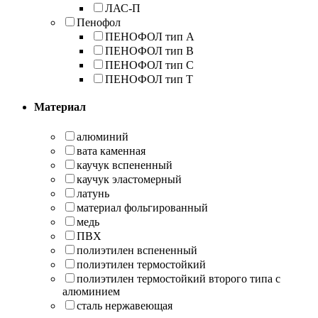
ЛАС-П
Пенофол
ПЕНОФОЛ тип А
ПЕНОФОЛ тип B
ПЕНОФОЛ тип C
ПЕНОФОЛ тип T
Материал
алюминий
вата каменная
каучук вспененный
каучук эластомерный
латунь
материал фольгированный
медь
ПВХ
полиэтилен вспененный
полиэтилен термостойкий
полиэтилен термостойкий второго типа с
алюминием
сталь нержавеющая