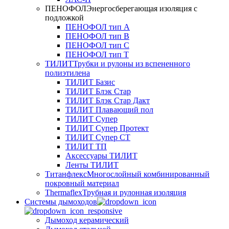
ПЕНОФОЛ
Энергосберегающая изоляция с
подложкой
ПЕНОФОЛ тип А
ПЕНОФОЛ тип B
ПЕНОФОЛ тип C
ПЕНОФОЛ тип T
ТИЛИТ
Трубки и рулоны из вспененного
полиэтилена
ТИЛИТ Базис
ТИЛИТ Блэк Стар
ТИЛИТ Блэк Стар Дакт
ТИЛИТ Плавающий пол
ТИЛИТ Супер
ТИЛИТ Супер Протект
ТИЛИТ Супер СТ
ТИЛИТ ТП
Аксессуары ТИЛИТ
Ленты ТИЛИТ
Титанфлекс
Многослойный комбинированный
покровный материал
Thermaflex
Трубная и рулонная изоляция
Cистемы дымоходов
Дымоход керамический