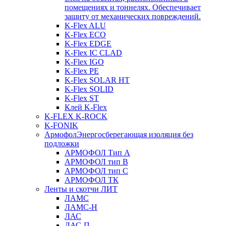
помещениях и тоннелях. Обеспечивает
защиту от механических повреждений.
K-Flex ALU
K-Flex ECO
K-Flex EDGE
K-Flex IC CLAD
K-Flex IGO
K-Flex PE
K-Flex SOLAR HT
K-Flex SOLID
K-Flex ST
Клей K-Flex
K-FLEX K-ROCK
K-FONIK
Армофол
Энергосберегающая изоляция без
подложки
АРМОФОЛ Тип А
АРМОФОЛ тип В
АРМОФОЛ тип C
АРМОФОЛ ТК
Ленты и скотчи ЛИТ
ЛАМС
ЛАМС-Н
ЛАС
ЛАС-П