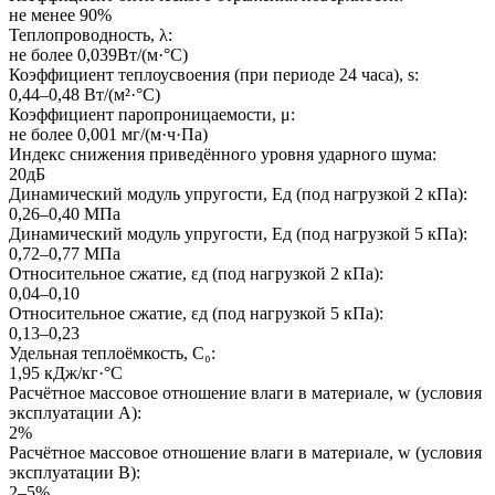
не менее 90%
Теплопроводность, λ:
не более 0,039Вт/(м·°C)
Коэффициент теплоусвоения (при периоде 24 часа), s:
0,44–0,48 Вт/(м²·°C)
Коэффициент паропроницаемости, μ:
не более 0,001 мг/(м·ч·Па)
Индекс снижения приведённого уровня ударного шума:
20дБ
Динамический модуль упругости, Eд (под нагрузкой 2 кПа):
0,26–0,40 МПа
Динамический модуль упругости, Eд (под нагрузкой 5 кПа):
0,72–0,77 МПа
Относительное сжатие, εд (под нагрузкой 2 кПа):
0,04–0,10
Относительное сжатие, εд (под нагрузкой 5 кПа):
0,13–0,23
Удельная теплоёмкость, C₀:
1,95 кДж/кг·°C
Расчётное массовое отношение влаги в материале, w (условия
эксплуатации A):
2%
Расчётное массовое отношение влаги в материале, w (условия
эксплуатации B):
2–5%