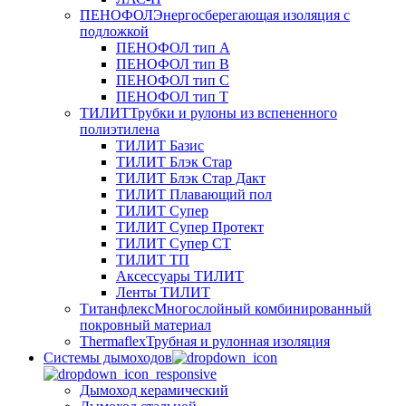
ПЕНОФОЛ
Энергосберегающая изоляция с
подложкой
ПЕНОФОЛ тип А
ПЕНОФОЛ тип B
ПЕНОФОЛ тип C
ПЕНОФОЛ тип T
ТИЛИТ
Трубки и рулоны из вспененного
полиэтилена
ТИЛИТ Базис
ТИЛИТ Блэк Стар
ТИЛИТ Блэк Стар Дакт
ТИЛИТ Плавающий пол
ТИЛИТ Супер
ТИЛИТ Супер Протект
ТИЛИТ Супер СТ
ТИЛИТ ТП
Аксессуары ТИЛИТ
Ленты ТИЛИТ
Титанфлекс
Многослойный комбинированный
покровный материал
Thermaflex
Трубная и рулонная изоляция
Cистемы дымоходов
Дымоход керамический