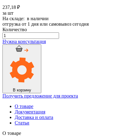
237,18 ₽
за шт
На складе: в наличии
отгрузка от 1 дня или самовывоз сегодня
Количество
Количество
товара
Нужна консультация
Лента
Пенофол
Black
Тип
C,
толщ.
3,
шир.
(0,1
В корзину
м
Получить предложение для проекта
х
6
О товаре
шт)
Документация
,
Доставка и оплата
дл.10
Статьи
О товаре