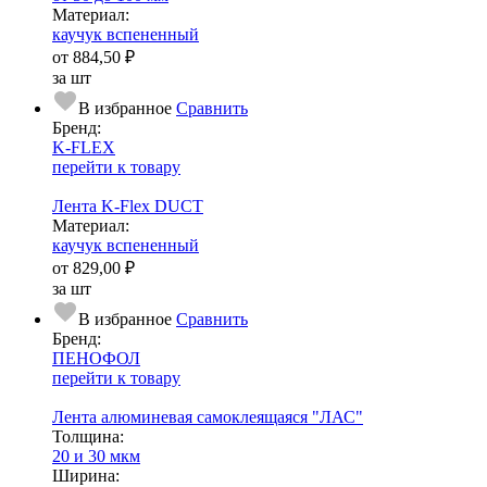
Ма­­те­­ри­­ал:
каучук вспененный
от
884,50 ₽
за шт
В избранное
Сравнить
Бренд:
K-FLEX
перейти к товару
Лента K-Flex DUCT
Ма­­те­­ри­­ал:
каучук вспененный
от
829,00 ₽
за шт
В избранное
Сравнить
Бренд:
ПЕНОФОЛ
перейти к товару
Лента алюминевая самоклеящаяся "ЛАС"
Тол­щи­на:
20 и 30 мкм
Ширина: