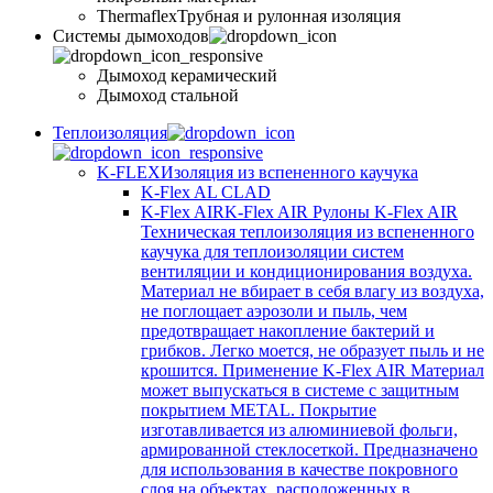
Thermaflex
Трубная и рулонная изоляция
Cистемы дымоходов
Дымоход керамический
Дымоход стальной
Теплоизоляция
K-FLEX
Изоляция из вспененного каучука
K-Flex AL CLAD
K-Flex AIR
K-Flex AIR Рулоны K-Flex AIR
Техническая теплоизоляция из вспененного
каучука для теплоизоляции систем
вентиляции и кондиционирования воздуха.
Материал не вбирает в себя влагу из воздуха,
не поглощает аэрозоли и пыль, чем
предотвращает накопление бактерий и
грибков. Легко моется, не образует пыль и не
крошится. Применение K-Flex AIR Материал
может выпускаться в системе c защитным
покрытием METAL. Покрытие
изготавливается из алюминиевой фольги,
армированной стеклосеткой. Предназначено
для использования в качестве покровного
слоя на объектах, расположенных в