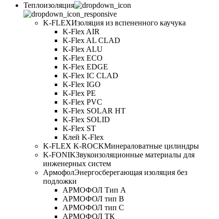
Теплоизоляция
K-FLEX
Изоляция из вспененного каучука
K-Flex AIR
K-Flex AL CLAD
K-Flex ALU
K-Flex ECO
K-Flex EDGE
K-Flex IC CLAD
K-Flex IGO
K-Flex PE
K-Flex PVC
K-Flex SOLAR HT
K-Flex SOLID
K-Flex ST
Клей K-Flex
K-FLEX K-ROCK
Минераловатные цилиндры
K-FONIK
Звукоизоляционные материалы для
инженерных систем
Армофол
Энергосберегающая изоляция без
подложки
АРМОФОЛ Тип А
АРМОФОЛ тип В
АРМОФОЛ тип C
АРМОФОЛ ТК