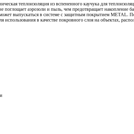
ническая теплоизоляция из вспененного каучука для теплоизоля
 не поглощает аэрозоли и пыль, чем предотвращает накопление ба
может выпускаться в системе c защитным покрытием METAL. По
ля использования в качестве покровного слоя на объектах, расп
ки