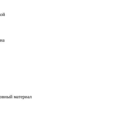
кой
ена
овный материал