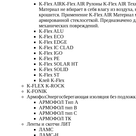
K-Flex AIR
K-Flex AIR Рулоны K-Flex AIR Тех
Материал не вбирает в себя влагу из воздуха,
крошится. Применение K-Flex AIR Материал 
армированной стеклосеткой. Предназначено д
механических повреждений.
K-Flex ALU
K-Flex ECO
K-Flex EDGE
K-Flex IC CLAD
K-Flex IGO
K-Flex PE
K-Flex SOLAR HT
K-Flex SOLID
K-Flex ST
Клей K-Flex
K-FLEX K-ROCK
K-FONIK
Армофол
Энергосберегающая изоляция без подлож
АРМОФОЛ Тип А
АРМОФОЛ тип В
АРМОФОЛ тип C
АРМОФОЛ ТК
Ленты и скотчи ЛИТ
ЛАМС
ЛАМС-Н