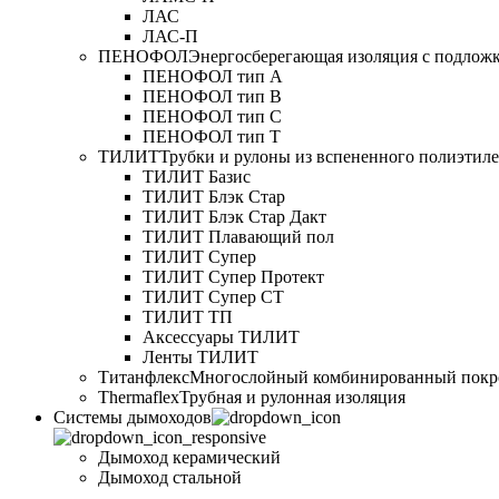
ЛАС
ЛАС-П
ПЕНОФОЛ
Энергосберегающая изоляция с подлож
ПЕНОФОЛ тип А
ПЕНОФОЛ тип B
ПЕНОФОЛ тип C
ПЕНОФОЛ тип T
ТИЛИТ
Трубки и рулоны из вспененного полиэтил
ТИЛИТ Базис
ТИЛИТ Блэк Стар
ТИЛИТ Блэк Стар Дакт
ТИЛИТ Плавающий пол
ТИЛИТ Супер
ТИЛИТ Супер Протект
ТИЛИТ Супер СТ
ТИЛИТ ТП
Аксессуары ТИЛИТ
Ленты ТИЛИТ
Титанфлекс
Многослойный комбинированный покр
Thermaflex
Трубная и рулонная изоляция
Cистемы дымоходов
Дымоход керамический
Дымоход стальной