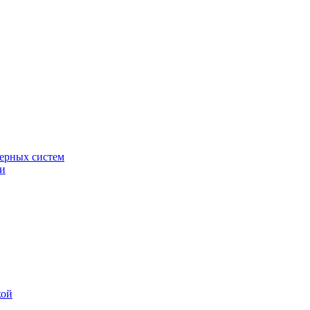
ерных систем
ки
кой