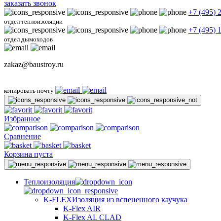
заказать звонок
+7 (495) 
отдел теплоизоляции
+7 (495) 
отдел дымоходов
zakaz@baustroy.ru
копировать почту
Избранное
Сравнение
Корзина пуста
Теплоизоляция
K-FLEX
Изоляция из вспененного каучука
K-Flex AIR
K-Flex AL CLAD