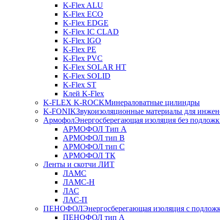
K-Flex ALU
K-Flex ECO
K-Flex EDGE
K-Flex IC CLAD
K-Flex IGO
K-Flex PE
K-Flex PVC
K-Flex SOLAR HT
K-Flex SOLID
K-Flex ST
Клей K-Flex
K-FLEX K-ROCK
Минераловатные цилиндры
K-FONIK
Звукоизоляционные материалы для инжен
Армофол
Энергосберегающая изоляция без подлож
АРМОФОЛ Тип А
АРМОФОЛ тип В
АРМОФОЛ тип C
АРМОФОЛ ТК
Ленты и скотчи ЛИТ
ЛАМС
ЛАМС-Н
ЛАС
ЛАС-П
ПЕНОФОЛ
Энергосберегающая изоляция с подлож
ПЕНОФОЛ тип А