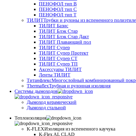
ПЕНОФОЛ тип B
ПЕНОФОЛ тип C
ПЕНОФОЛ тип T
ТИЛИТ
Трубки и рулоны из вспененного полиэтил
ТИЛИТ Базис
ТИЛИТ Блэк Стар
ТИЛИТ Блэк Стар Дакт
ТИЛИТ Плавающий пол
ТИЛИТ Супер
ТИЛИТ Супер Протект
ТИЛИТ Супер СТ
ТИЛИТ Супер ТП
Аксессуары ТИЛИТ
Ленты ТИЛИТ
Титанфлекс
Многослойный комбинированный покр
Thermaflex
Трубная и рулонная изоляция
Cистемы дымоходов
Дымоход керамический
Дымоход стальной
Теплоизоляция
K-FLEX
Изоляция из вспененного каучука
K-Flex AL CLAD