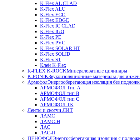
K-Flex AL CLAD
K-Flex ALU
K-Flex ECO
K-Flex EDGE
K-Flex IC CLAD
K-Flex IGO
K-Flex PE
K-Flex PVC
K-Flex SOLAR HT
K-Flex SOLID
K-Flex ST
Клей K-Flex
K-FLEX K-ROCK
Минераловатные цилиндры
K-FONIK
Звукоизоляционные материалы для инжен
Армофол
Энергосберегающая изоляция без подлож
АРМОФОЛ Тип А
АРМОФОЛ тип В
АРМОФОЛ тип C
АРМОФОЛ ТК
Ленты и скотчи ЛИТ
ЛАМС
ЛАМС-Н
ЛАС
ЛАС-П
ПЕНОФОЛ
Энергосберегающая изоляция с подлож