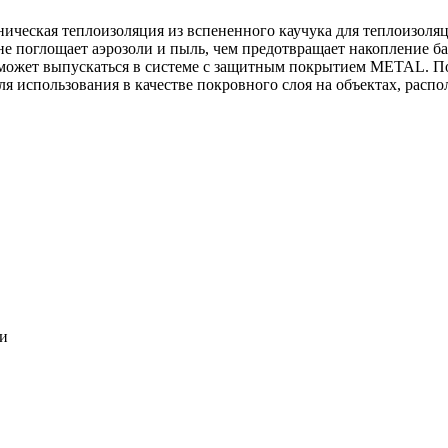
ническая теплоизоляция из вспененного каучука для теплоизоля
 не поглощает аэрозоли и пыль, чем предотвращает накопление ба
может выпускаться в системе c защитным покрытием METAL. По
ля использования в качестве покровного слоя на объектах, расп
ки