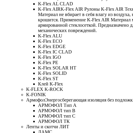
K-Flex AL CLAD
K-Flex AIR
K-Flex AIR Рулоны K-Flex AIR Тех
Материал не вбирает в себя влагу из воздуха,
крошится. Применение K-Flex AIR Материал 
армированной стеклосеткой. Предназначено д
механических повреждений.
K-Flex ALU
K-Flex ECO
K-Flex EDGE
K-Flex IC CLAD
K-Flex IGO
K-Flex PE
K-Flex SOLAR HT
K-Flex SOLID
K-Flex ST
Клей K-Flex
K-FLEX K-ROCK
K-FONIK
Армофол
Энергосберегающая изоляция без подлож
АРМОФОЛ Тип А
АРМОФОЛ тип В
АРМОФОЛ тип C
АРМОФОЛ ТК
Ленты и скотчи ЛИТ
ЛАМС