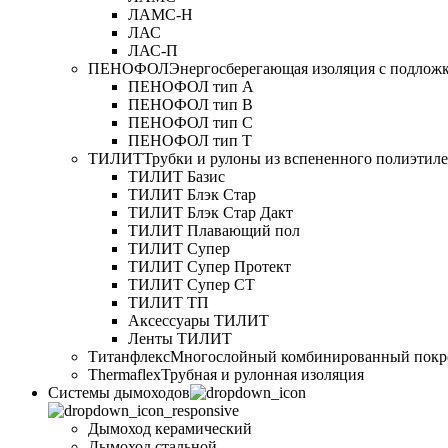
ЛАМС-Н
ЛАС
ЛАС-П
ПЕНОФОЛ
Энергосберегающая изоляция с подлож
ПЕНОФОЛ тип А
ПЕНОФОЛ тип B
ПЕНОФОЛ тип C
ПЕНОФОЛ тип T
ТИЛИТ
Трубки и рулоны из вспененного полиэтил
ТИЛИТ Базис
ТИЛИТ Блэк Стар
ТИЛИТ Блэк Стар Дакт
ТИЛИТ Плавающий пол
ТИЛИТ Супер
ТИЛИТ Супер Протект
ТИЛИТ Супер СТ
ТИЛИТ ТП
Аксессуары ТИЛИТ
Ленты ТИЛИТ
Титанфлекс
Многослойный комбинированный покр
Thermaflex
Трубная и рулонная изоляция
Cистемы дымоходов
Дымоход керамический
Дымоход стальной