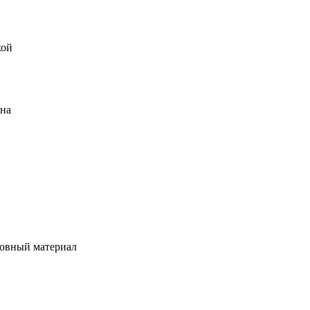
кой
ена
овный материал