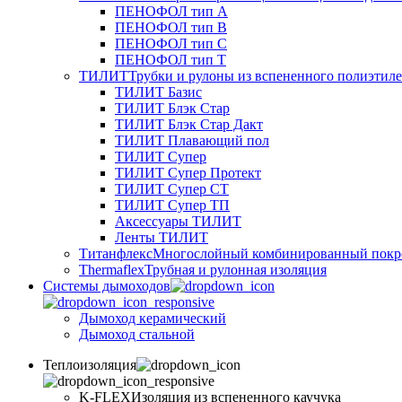
ПЕНОФОЛ тип А
ПЕНОФОЛ тип B
ПЕНОФОЛ тип C
ПЕНОФОЛ тип T
ТИЛИТ
Трубки и рулоны из вспененного полиэтил
ТИЛИТ Базис
ТИЛИТ Блэк Стар
ТИЛИТ Блэк Стар Дакт
ТИЛИТ Плавающий пол
ТИЛИТ Супер
ТИЛИТ Супер Протект
ТИЛИТ Супер СТ
ТИЛИТ Супер ТП
Аксессуары ТИЛИТ
Ленты ТИЛИТ
Титанфлекс
Многослойный комбинированный покр
Thermaflex
Трубная и рулонная изоляция
Cистемы дымоходов
Дымоход керамический
Дымоход стальной
Теплоизоляция
K-FLEX
Изоляция из вспененного каучука