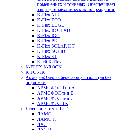
помещениях и тоннелях. Обеспечивает
защиту от механических повреждений.
K-Flex ALU
K-Flex ECO
K-Flex EDGE
K-Flex IC CLAD
K-Flex IGO
K-Flex PE
K-Flex SOLAR HT
K-Flex SOLID
K-Flex ST
Клей K-Flex
K-FLEX K-ROCK
K-FONIK
Армофол
Энергосберегающая изоляция без
подложки
АРМОФОЛ Тип А
АРМОФОЛ тип В
АРМОФОЛ тип C
АРМОФОЛ ТК
Ленты и скотчи ЛИТ
ЛАМС
ЛАМС-Н
ЛАС
ЛАС-П