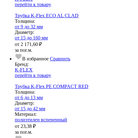
перейти к товару
Трубка K-Flex ECO AL CLAD
Тол­щи­на:
от 9 до 32 мм
Диаметр:
от 15 до 160 мм
от
2 171,60 ₽
за пог.м.
В избранное
Сравнить
Бренд:
K-FLEX
перейти к товару
Трубка K-Flex PE COMPACT RED
Тол­щи­на:
от 6 до 13 мм
Диаметр:
от 15 до 42 мм
Ма­­те­­ри­­ал:
полиэтилен вспененный
от
23,38 ₽
за пог.м.