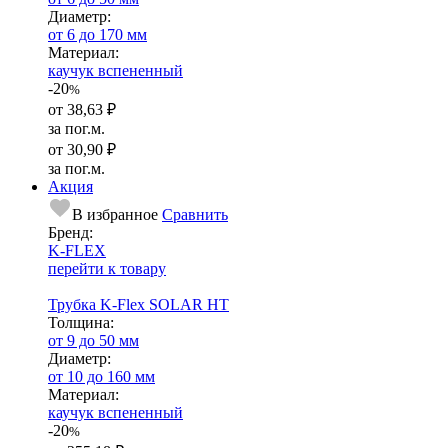
Диаметр:
от 6 до 170 мм
Ма­­те­­ри­­ал:
каучук вспененный
-20
%
от
38,63 ₽
за пог.м.
от
30,90 ₽
за пог.м.
Акция
В избранное
Сравнить
Бренд:
K-FLEX
перейти к товару
Трубка K-Flex SOLAR HT
Тол­щи­на:
от 9 до 50 мм
Диаметр:
от 10 до 160 мм
Ма­­те­­ри­­ал:
каучук вспененный
-20
%