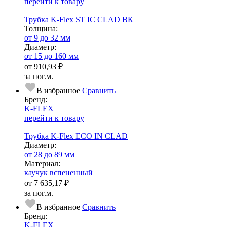
перейти к товару
Трубка K-Flex ST IC CLAD ВК
Тол­щи­на:
от 9 до 32 мм
Диаметр:
от 15 до 160 мм
от
910,93 ₽
за пог.м.
В избранное
Сравнить
Бренд:
K-FLEX
перейти к товару
Трубка K-Flex ECO IN CLAD
Диаметр:
от 28 до 89 мм
Ма­­те­­ри­­ал:
каучук вспененный
от
7 635,17 ₽
за пог.м.
В избранное
Сравнить
Бренд:
K-FLEX