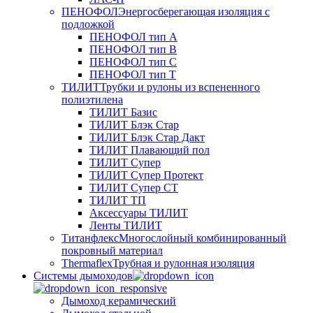
ПЕНОФОЛ
Энергосберегающая изоляция с
подложкой
ПЕНОФОЛ тип А
ПЕНОФОЛ тип B
ПЕНОФОЛ тип C
ПЕНОФОЛ тип T
ТИЛИТ
Трубки и рулоны из вспененного
полиэтилена
ТИЛИТ Базис
ТИЛИТ Блэк Стар
ТИЛИТ Блэк Стар Дакт
ТИЛИТ Плавающий пол
ТИЛИТ Супер
ТИЛИТ Супер Протект
ТИЛИТ Супер СТ
ТИЛИТ ТП
Аксессуары ТИЛИТ
Ленты ТИЛИТ
Титанфлекс
Многослойный комбинированный
покровный материал
Thermaflex
Трубная и рулонная изоляция
Cистемы дымоходов
Дымоход керамический