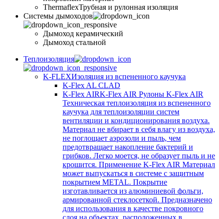
Thermaflex
Трубная и рулонная изоляция
Cистемы дымоходов
Дымоход керамический
Дымоход стальной
Теплоизоляция
K-FLEX
Изоляция из вспененного каучука
K-Flex AL CLAD
K-Flex AIR
K-Flex AIR Рулоны K-Flex AIR
Техническая теплоизоляция из вспененного
каучука для теплоизоляции систем
вентиляции и кондиционирования воздуха.
Материал не вбирает в себя влагу из воздуха,
не поглощает аэрозоли и пыль, чем
предотвращает накопление бактерий и
грибков. Легко моется, не образует пыль и не
крошится. Применение K-Flex AIR Материал
может выпускаться в системе c защитным
покрытием METAL. Покрытие
изготавливается из алюминиевой фольги,
армированной стеклосеткой. Предназначено
для использования в качестве покровного
слоя на объектах, расположенных в