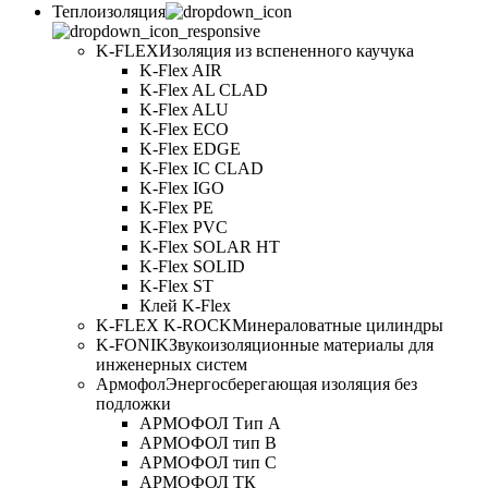
Теплоизоляция
K-FLEX
Изоляция из вспененного каучука
K-Flex AIR
K-Flex AL CLAD
K-Flex ALU
K-Flex ECO
K-Flex EDGE
K-Flex IC CLAD
K-Flex IGO
K-Flex PE
K-Flex PVC
K-Flex SOLAR HT
K-Flex SOLID
K-Flex ST
Клей K-Flex
K-FLEX K-ROCK
Минераловатные цилиндры
K-FONIK
Звукоизоляционные материалы для
инженерных систем
Армофол
Энергосберегающая изоляция без
подложки
АРМОФОЛ Тип А
АРМОФОЛ тип В
АРМОФОЛ тип C
АРМОФОЛ ТК