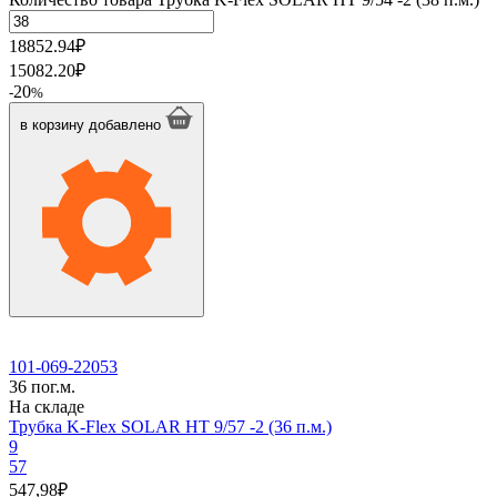
18852.94
₽
15082.20
₽
20
-
%
в корзину
добавлено
101-069-22053
36 пог.м.
На складе
Трубка K-Flex SOLAR HT 9/57 -2 (36 п.м.)
9
57
547,98
₽