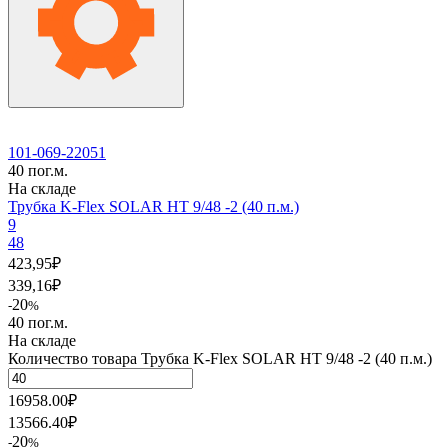
101-069-22051
40 пог.м.
На складе
Трубка K-Flex SOLAR HT 9/48 -2 (40 п.м.)
9
48
423,95
₽
339,16
₽
20
-
%
40 пог.м.
На складе
Количество товара Трубка K-Flex SOLAR HT 9/48 -2 (40 п.м.)
16958.00
₽
13566.40
₽
20
-
%