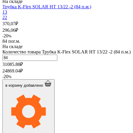
На складе
Трубка K-Flex SOLAR HT 13/22 -2 (84 п.м.)
13
22
370,07
₽
296,06
₽
20
-
%
84 пог.м.
На складе
Количество товара Трубка K-Flex SOLAR HT 13/22 -2 (84 п.м.)
31085.88
₽
24869.04
₽
20
-
%
в корзину
добавлено