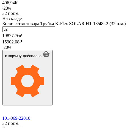
496,94
₽
20
-
%
32 пог.м.
На складе
Количество товара Трубка K-Flex SOLAR HT 13/48 -2 (32 п.м.)
19877.76
₽
15902.08
₽
20
-
%
в корзину
добавлено
101-069-22010
32 пог.м.