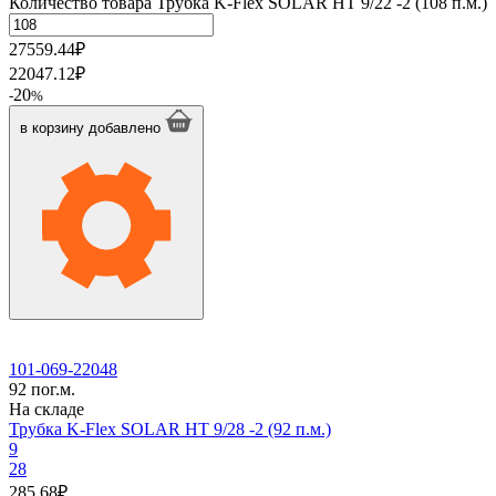
Количество товара Трубка K-Flex SOLAR HT 9/22 -2 (108 п.м.)
27559.44
₽
22047.12
₽
20
-
%
в корзину
добавлено
101-069-22048
92 пог.м.
На складе
Трубка K-Flex SOLAR HT 9/28 -2 (92 п.м.)
9
28
285,68
₽