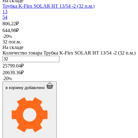
На складе
Трубка K-Flex SOLAR HT 13/54 -2 (32 п.м.)
13
54
806,22
₽
644,98
₽
20
-
%
32 пог.м.
На складе
Количество товара Трубка K-Flex SOLAR HT 13/54 -2 (32 п.м.)
25799.04
₽
20639.36
₽
20
-
%
в корзину
добавлено