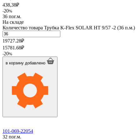
438,38
₽
20
-
%
36 пог.м.
На складе
Количество товара Трубка K-Flex SOLAR HT 9/57 -2 (36 п.м.)
19727.28
₽
15781.68
₽
20
-
%
в корзину
добавлено
101-069-22054
32 пог.м.