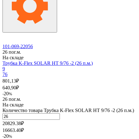
101-069-22056
26 пог.м.
На складе
Трубка K-Flex SOLAR HT 9/76 -2 (26 п.м.)
9
76
801,13
₽
640,90
₽
20
-
%
26 пог.м.
На складе
Количество товара Трубка K-Flex SOLAR HT 9/76 -2 (26 п.м.)
20829.38
₽
16663.40
₽
20
-
%