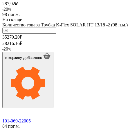
287,92
₽
20
-
%
98 пог.м.
На складе
Количество товара Трубка K-Flex SOLAR HT 13/18 -2 (98 п.м.)
35270.20
₽
28216.16
₽
20
-
%
в корзину
добавлено
101-069-22005
84 пог.м.