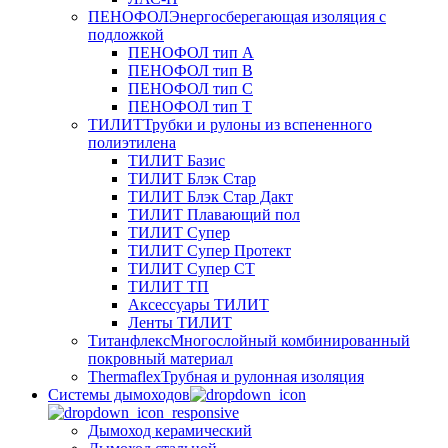
ПЕНОФОЛ
Энергосберегающая изоляция с
подложкой
ПЕНОФОЛ тип А
ПЕНОФОЛ тип B
ПЕНОФОЛ тип C
ПЕНОФОЛ тип T
ТИЛИТ
Трубки и рулоны из вспененного
полиэтилена
ТИЛИТ Базис
ТИЛИТ Блэк Стар
ТИЛИТ Блэк Стар Дакт
ТИЛИТ Плавающий пол
ТИЛИТ Супер
ТИЛИТ Супер Протект
ТИЛИТ Супер СТ
ТИЛИТ ТП
Аксессуары ТИЛИТ
Ленты ТИЛИТ
Титанфлекс
Многослойный комбинированный
покровный материал
Thermaflex
Трубная и рулонная изоляция
Cистемы дымоходов
Дымоход керамический