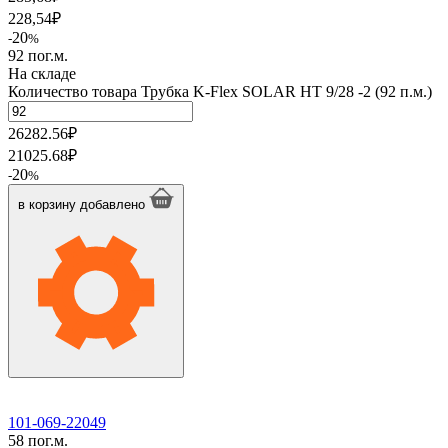
228,54
₽
20
-
%
92 пог.м.
На складе
Количество товара Трубка K-Flex SOLAR HT 9/28 -2 (92 п.м.)
26282.56
₽
21025.68
₽
20
-
%
в корзину
добавлено
101-069-22049
58 пог.м.