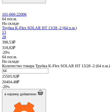
101-069-22006
64 пог.м.
На складе
Трубка K-Flex SOLAR HT 13/28 -2 (64 п.м.)
13
28
398,53
₽
318,82
₽
20
-
%
64 пог.м.
На складе
Количество товара Трубка K-Flex SOLAR HT 13/28 -2 (64 п.м.)
25505.92
₽
20404.48
₽
20
-
%
в корзину
добавлено