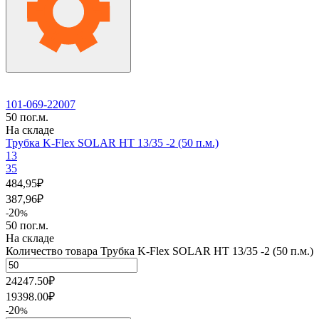
101-069-22007
50 пог.м.
На складе
Трубка K-Flex SOLAR HT 13/35 -2 (50 п.м.)
13
35
484,95
₽
387,96
₽
20
-
%
50 пог.м.
На складе
Количество товара Трубка K-Flex SOLAR HT 13/35 -2 (50 п.м.)
24247.50
₽
19398.00
₽
20
-
%