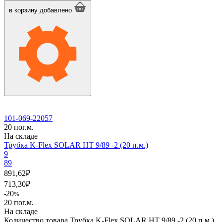
в корзину
добавлено
101-069-22057
20 пог.м.
На складе
Трубка K-Flex SOLAR HT 9/89 -2 (20 п.м.)
9
89
891,62
₽
713,30
₽
20
-
%
20 пог.м.
На складе
Количество товара Трубка K-Flex SOLAR HT 9/89 -2 (20 п.м.)