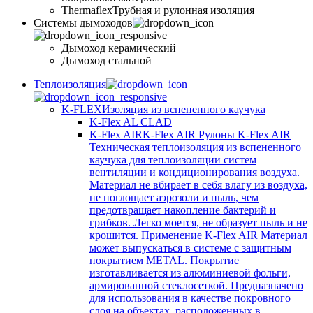
Thermaflex
Трубная и рулонная изоляция
Cистемы дымоходов
Дымоход керамический
Дымоход стальной
Теплоизоляция
K-FLEX
Изоляция из вспененного каучука
K-Flex AL CLAD
K-Flex AIR
K-Flex AIR Рулоны K-Flex AIR
Техническая теплоизоляция из вспененного
каучука для теплоизоляции систем
вентиляции и кондиционирования воздуха.
Материал не вбирает в себя влагу из воздуха,
не поглощает аэрозоли и пыль, чем
предотвращает накопление бактерий и
грибков. Легко моется, не образует пыль и не
крошится. Применение K-Flex AIR Материал
может выпускаться в системе c защитным
покрытием METAL. Покрытие
изготавливается из алюминиевой фольги,
армированной стеклосеткой. Предназначено
для использования в качестве покровного
слоя на объектах, расположенных в