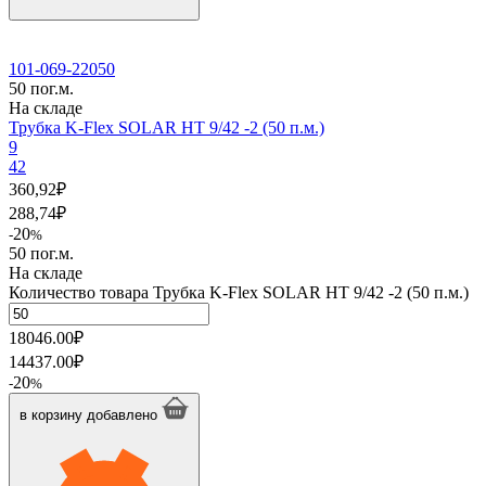
101-069-22050
50 пог.м.
На складе
Трубка K-Flex SOLAR HT 9/42 -2 (50 п.м.)
9
42
360,92
₽
288,74
₽
20
-
%
50 пог.м.
На складе
Количество товара Трубка K-Flex SOLAR HT 9/42 -2 (50 п.м.)
18046.00
₽
14437.00
₽
20
-
%
в корзину
добавлено