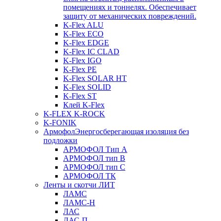
помещениях и тоннелях. Обеспечивает
защиту от механических повреждений.
K-Flex ALU
K-Flex ECO
K-Flex EDGE
K-Flex IC CLAD
K-Flex IGO
K-Flex PE
K-Flex SOLAR HT
K-Flex SOLID
K-Flex ST
Клей K-Flex
K-FLEX K-ROCK
K-FONIK
Армофол
Энергосберегающая изоляция без
подложки
АРМОФОЛ Тип А
АРМОФОЛ тип В
АРМОФОЛ тип C
АРМОФОЛ ТК
Ленты и скотчи ЛИТ
ЛАМС
ЛАМС-Н
ЛАС
ЛАС-П