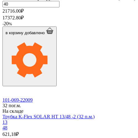
21716.00
₽
17372.80
₽
20
-
%
в корзину
добавлено
101-069-22009
32 пог.м.
На складе
Трубка K-Flex SOLAR HT 13/48 -2 (32 п.м.)
13
48
621,18
₽