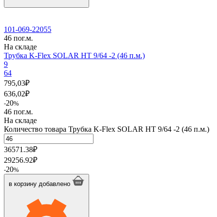
101-069-22055
46 пог.м.
На складе
Трубка K-Flex SOLAR HT 9/64 -2 (46 п.м.)
9
64
795,03
₽
636,02
₽
20
-
%
46 пог.м.
На складе
Количество товара Трубка K-Flex SOLAR HT 9/64 -2 (46 п.м.)
36571.38
₽
29256.92
₽
20
-
%
в корзину
добавлено