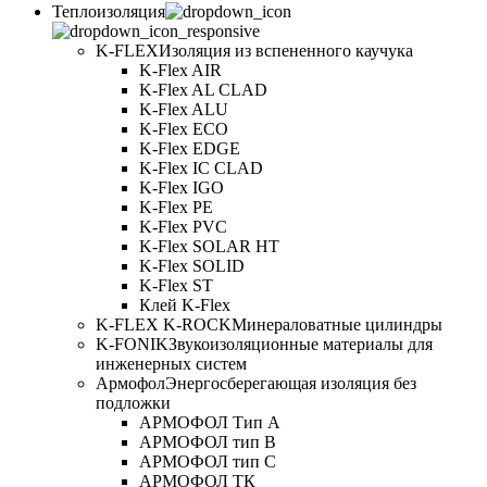
Теплоизоляция
K-FLEX
Изоляция из вспененного каучука
K-Flex AIR
K-Flex AL CLAD
K-Flex ALU
K-Flex ECO
K-Flex EDGE
K-Flex IC CLAD
K-Flex IGO
K-Flex PE
K-Flex PVC
K-Flex SOLAR HT
K-Flex SOLID
K-Flex ST
Клей K-Flex
K-FLEX K-ROCK
Минераловатные цилиндры
K-FONIK
Звукоизоляционные материалы для
инженерных систем
Армофол
Энергосберегающая изоляция без
подложки
АРМОФОЛ Тип А
АРМОФОЛ тип В
АРМОФОЛ тип C
АРМОФОЛ ТК