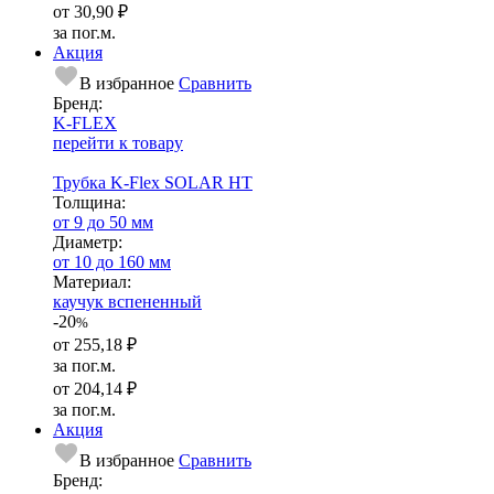
от
30,90 ₽
за пог.м.
Акция
В избранное
Сравнить
Бренд:
K-FLEX
перейти к товару
Трубка K-Flex SOLAR HT
Тол­щи­на:
от 9 до 50 мм
Диаметр:
от 10 до 160 мм
Ма­­те­­ри­­ал:
каучук вспененный
-20
%
от
255,18 ₽
за пог.м.
от
204,14 ₽
за пог.м.
Акция
В избранное
Сравнить
Бренд: