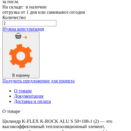
за пог.м.
На складе: в наличии
отгрузка от 1 дня или самовывоз сегодня
Количество
Количество
товара
Нужна консультация
Цилиндр
K-
FLEX
K-
ROCK
ALU
S
50x108-
1
В корзину
(2)
Получить предложение для проекта
О товаре
Документация
Доставка и оплата
О товаре
Цилиндр K-FLEX K-ROCK ALU S 50×108-1 (2) — это
высокоэффективный теплоизоляционный элемент,