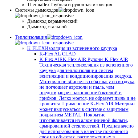
Thermaflex
Трубная и рулонная изоляция
Cистемы дымоходов
Дымоход керамический
Дымоход стальной
Теплоизоляция
K-FLEX
Изоляция из вспененного каучука
K-Flex AL CLAD
K-Flex AIR
K-Flex AIR Рулоны K-Flex AIR
Техническая теплоизоляция из вспененного
каучука для теплоизоляции систем
вентиляции и кондиционирования воздуха.
Материал не вбирает в себя влагу из воздуха,
не поглощает аэрозоли и пыль, чем
предотвращает накопление бактерий и
грибков. Легко моется, не образует пыль и не
крошится. Применение K-Flex AIR Материал
может выпускаться в системе c защитным
покрытием METAL. Покрытие
изготавливается из алюминиевой фольги,
армированной стеклосеткой. Предназначено
для использования в качестве покровного
слоя на объектах, расположенных в