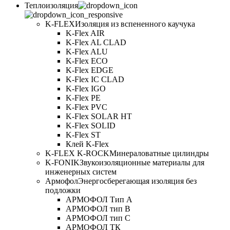
Теплоизоляция
K-FLEX
Изоляция из вспененного каучука
K-Flex AIR
K-Flex AL CLAD
K-Flex ALU
K-Flex ECO
K-Flex EDGE
K-Flex IC CLAD
K-Flex IGO
K-Flex PE
K-Flex PVC
K-Flex SOLAR HT
K-Flex SOLID
K-Flex ST
Клей K-Flex
K-FLEX K-ROCK
Минераловатные цилиндры
K-FONIK
Звукоизоляционные материалы для
инженерных систем
Армофол
Энергосберегающая изоляция без
подложки
АРМОФОЛ Тип А
АРМОФОЛ тип В
АРМОФОЛ тип C
АРМОФОЛ ТК