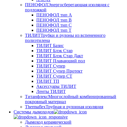
ПЕНОФОЛ
Энергосберегающая изоляция с
подложкой
ПЕНОФОЛ тип А
ПЕНОФОЛ тип B
ПЕНОФОЛ тип C
ПЕНОФОЛ тип T
ТИЛИТ
Трубки и рулоны из вспененного
полиэтилена
ТИЛИТ Базис
ТИЛИТ Блэк Стар
ТИЛИТ Блэк Стар Дакт
ТИЛИТ Плавающий пол
ТИЛИТ Супер
ТИЛИТ Супер Протект
ТИЛИТ Супер СТ
ТИЛИТ ТП
Аксессуары ТИЛИТ
Ленты ТИЛИТ
Титанфлекс
Многослойный комбинированный
покровный материал
Thermaflex
Трубная и рулонная изоляция
Cистемы дымоходов
Дымоход керамический