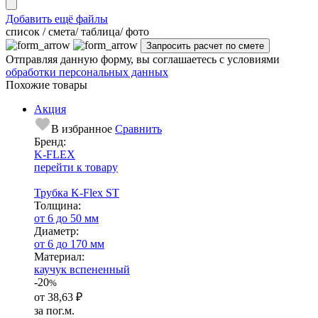
Добавить ещё файлы
cписок / смета/ таблица/ фото
Отправляя данную форму, вы соглашаетесь с условиями
обработки персональных данных
Похожие товары
Акция
В избранное
Сравнить
Бренд:
K-FLEX
перейти к товару
Трубка K-Flex ST
Тол­щи­на:
от 6 до 50 мм
Диаметр:
от 6 до 170 мм
Ма­­те­­ри­­ал:
каучук вспененный
-20
%
от
38,63 ₽
за пог.м.