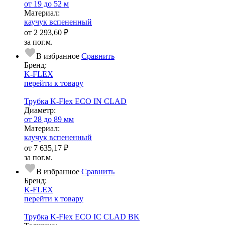
от 19 до 52 м
Ма­­те­­ри­­ал:
каучук вспененный
от
2 293,60 ₽
за пог.м.
В избранное
Сравнить
Бренд:
K-FLEX
перейти к товару
Трубка K-Flex ECO IN CLAD
Диаметр:
от 28 до 89 мм
Ма­­те­­ри­­ал:
каучук вспененный
от
7 635,17 ₽
за пог.м.
В избранное
Сравнить
Бренд:
K-FLEX
перейти к товару
Трубка K-Flex ECO IC CLAD BK