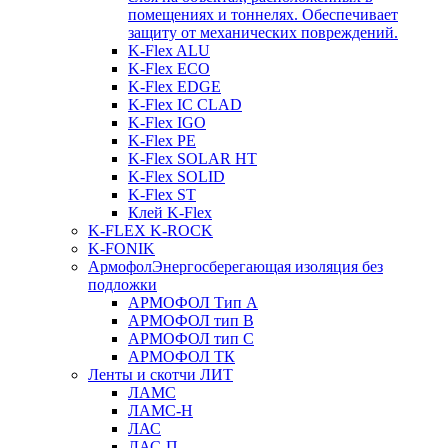
помещениях и тоннелях. Обеспечивает
защиту от механических повреждений.
K-Flex ALU
K-Flex ECO
K-Flex EDGE
K-Flex IC CLAD
K-Flex IGO
K-Flex PE
K-Flex SOLAR HT
K-Flex SOLID
K-Flex ST
Клей K-Flex
K-FLEX K-ROCK
K-FONIK
Армофол
Энергосберегающая изоляция без
подложки
АРМОФОЛ Тип А
АРМОФОЛ тип В
АРМОФОЛ тип C
АРМОФОЛ ТК
Ленты и скотчи ЛИТ
ЛАМС
ЛАМС-Н
ЛАС
ЛАС-П