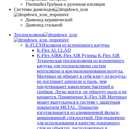
Thermaflex
Трубная и рулонная изоляция
Cистемы дымоходов
Дымоход керамический
Дымоход стальной
Теплоизоляция
K-FLEX
Изоляция из вспененного каучука
K-Flex AL CLAD
K-Flex AIR
K-Flex AIR Рулоны K-Flex AIR
Техническая теплоизоляция из вспененного
каучука для теплоизоляции систем
вентиляции и кондиционирования воздуха.
Материал не вбирает в себя влагу из воздуха,
не поглощает аэрозоли и пыль, чем
предотвращает накопление бактерий и
грибков. Легко моется, не образует пыль и не
крошится. Применение K-Flex AIR Материал
может выпускаться в системе c защитным
покрытием METAL. Покрытие
изготавливается из алюминиевой фольги,
армированной стеклосеткой. Предназначено
для использования в качестве покровного
слоя на объектах, расположенных в