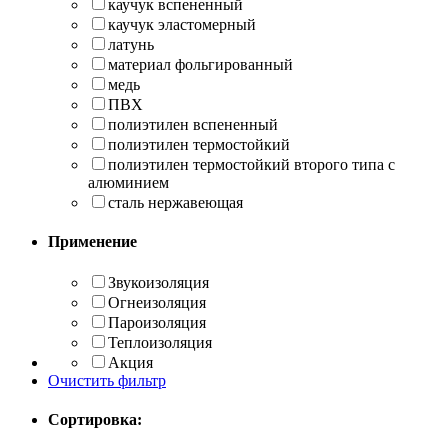
каучук вспененный
каучук эластомерный
латунь
материал фольгированный
медь
ПВХ
полиэтилен вспененный
полиэтилен термостойкий
полиэтилен термостойкий второго типа с
алюминием
сталь нержавеющая
Применение
Звукоизоляция
Огнеизоляция
Пароизоляция
Теплоизоляция
Акция
Очистить фильтр
Сортировка: