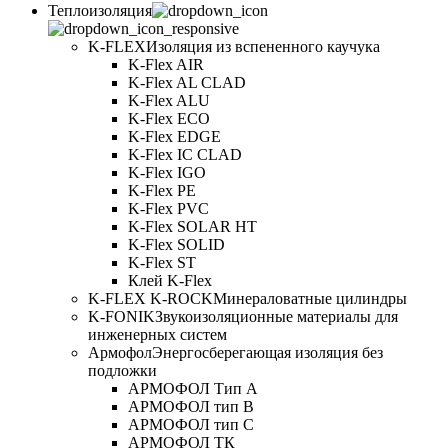
Теплоизоляция
K-FLEX
Изоляция из вспененного каучука
K-Flex AIR
K-Flex AL CLAD
K-Flex ALU
K-Flex ECO
K-Flex EDGE
K-Flex IC CLAD
K-Flex IGO
K-Flex PE
K-Flex PVC
K-Flex SOLAR HT
K-Flex SOLID
K-Flex ST
Клей K-Flex
K-FLEX K-ROCK
Минераловатные цилиндры
K-FONIK
Звукоизоляционные материалы для
инженерных систем
Армофол
Энергосберегающая изоляция без
подложки
АРМОФОЛ Тип А
АРМОФОЛ тип В
АРМОФОЛ тип C
АРМОФОЛ ТК