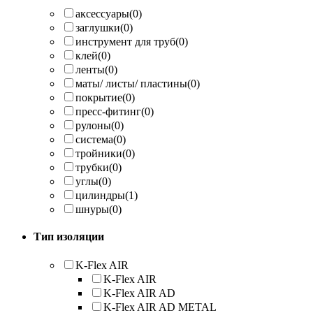
аксессуары
(0)
заглушки
(0)
инструмент для труб
(0)
клей
(0)
ленты
(0)
маты/ листы/ пластины
(0)
покрытие
(0)
пресс-фитинг
(0)
рулоны
(0)
система
(0)
тройники
(0)
трубки
(0)
углы
(0)
цилиндры
(1)
шнуры
(0)
Тип изоляции
K-Flex AIR
K-Flex AIR
K-Flex AIR AD
K-Flex AIR AD METAL