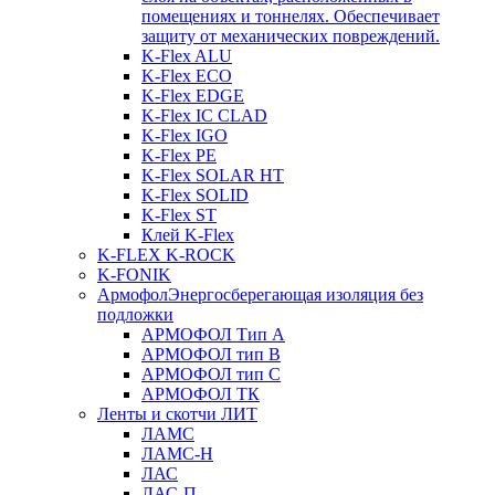
помещениях и тоннелях. Обеспечивает
защиту от механических повреждений.
K-Flex ALU
K-Flex ECO
K-Flex EDGE
K-Flex IC CLAD
K-Flex IGO
K-Flex PE
K-Flex SOLAR HT
K-Flex SOLID
K-Flex ST
Клей K-Flex
K-FLEX K-ROCK
K-FONIK
Армофол
Энергосберегающая изоляция без
подложки
АРМОФОЛ Тип А
АРМОФОЛ тип В
АРМОФОЛ тип C
АРМОФОЛ ТК
Ленты и скотчи ЛИТ
ЛАМС
ЛАМС-Н
ЛАС
ЛАС-П