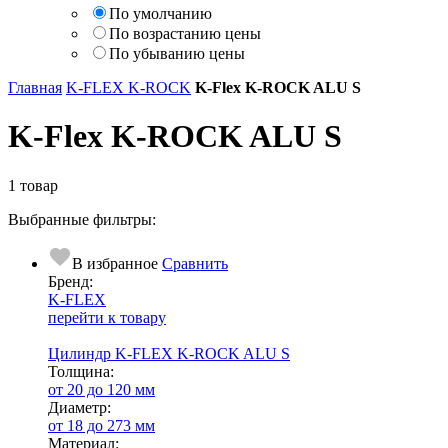
По умолчанию
По возрастанию цены
По убыванию цены
Главная
K-FLEX K-ROCK
K-Flex K-ROCK ALU S
K-Flex K-ROCK ALU S
1 товар
Выбранные фильтры:
В избранное
Сравнить
Бренд:
K-FLEX
перейти к товару
Цилиндр K-FLEX K-ROCK ALU S
Тол­щи­на:
от 20 до 120 мм
Диаметр:
от 18 до 273 мм
Ма­­те­­ри­­ал: