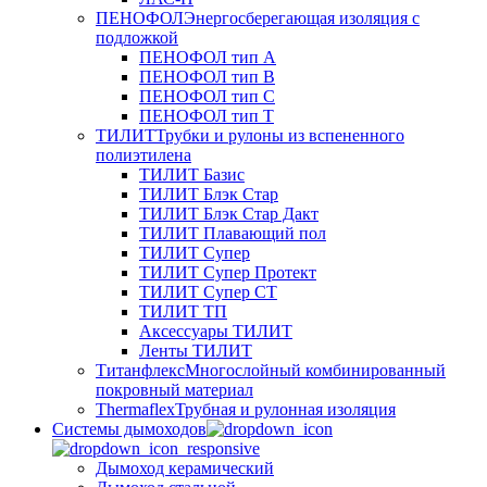
ПЕНОФОЛ
Энергосберегающая изоляция с
подложкой
ПЕНОФОЛ тип А
ПЕНОФОЛ тип B
ПЕНОФОЛ тип C
ПЕНОФОЛ тип T
ТИЛИТ
Трубки и рулоны из вспененного
полиэтилена
ТИЛИТ Базис
ТИЛИТ Блэк Стар
ТИЛИТ Блэк Стар Дакт
ТИЛИТ Плавающий пол
ТИЛИТ Супер
ТИЛИТ Супер Протект
ТИЛИТ Супер СТ
ТИЛИТ ТП
Аксессуары ТИЛИТ
Ленты ТИЛИТ
Титанфлекс
Многослойный комбинированный
покровный материал
Thermaflex
Трубная и рулонная изоляция
Cистемы дымоходов
Дымоход керамический