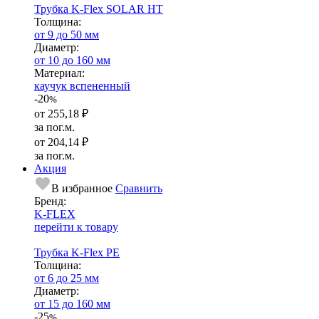
Трубка K-Flex SOLAR HT
Тол­щи­на:
от 9 до 50 мм
Диаметр:
от 10 до 160 мм
Ма­­те­­ри­­ал:
каучук вспененный
-20
%
от
255,18 ₽
за пог.м.
от
204,14 ₽
за пог.м.
Акция
В избранное
Сравнить
Бренд:
K-FLEX
перейти к товару
Трубка K-Flex PE
Тол­щи­на:
от 6 до 25 мм
Диаметр:
от 15 до 160 мм
-25
%