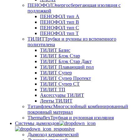
ПЕНОФОЛ
Энергосберегающая изоляция с
подложкой
ПЕНОФОЛ тип А
ПЕНОФОЛ тип B
ПЕНОФОЛ тип C
ПЕНОФОЛ тип T
ТИЛИТ
Трубки и рулоны из вспененного
полиэтилена
ТИЛИТ Базис
ТИЛИТ Блэк Стар
ТИЛИТ Блэк Стар Дакт
ТИЛИТ Плавающий пол
ТИЛИТ Супер
ТИЛИТ Супер Протект
ТИЛИТ Супер СТ
ТИЛИТ ТП
Аксессуары ТИЛИТ
Ленты ТИЛИТ
Титанфлекс
Многослойный комбинированный
покровный материал
Thermaflex
Трубная и рулонная изоляция
Cистемы дымоходов
Дымоход керамический