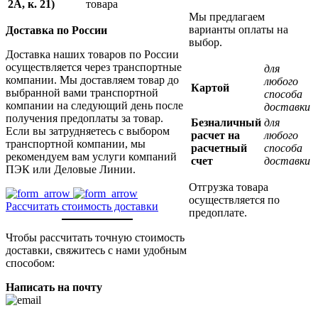
2А, к. 21)
товара
Мы предлагаем
варианты оплаты на
Доставка по России
выбор.
Доставка наших товаров по России
осуществляется через транспортные
для
компании. Мы доставляем товар до
любого
Картой
выбранной вами транспортной
способа
компании на следующий день после
доставки
получения предоплаты за товар.
Безналичный
для
Если вы затрудняетесь с выбором
расчет на
любого
транспортной компании, мы
расчетный
способа
рекомендуем вам услуги компаний
счет
доставки
ПЭК или Деловые Линии.
Отгрузка товара
осуществляется по
Рассчитать стоимость доставки
предоплате.
Чтобы рассчитать точную стоимость
доставки, свяжитесь с нами удобным
способом:
Написать на почту