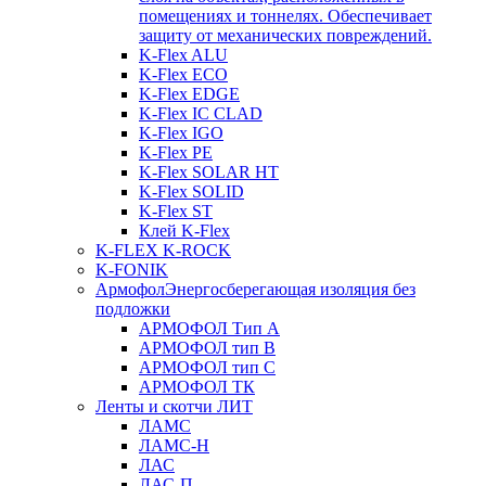
помещениях и тоннелях. Обеспечивает
защиту от механических повреждений.
K-Flex ALU
K-Flex ECO
K-Flex EDGE
K-Flex IC CLAD
K-Flex IGO
K-Flex PE
K-Flex SOLAR HT
K-Flex SOLID
K-Flex ST
Клей K-Flex
K-FLEX K-ROCK
K-FONIK
Армофол
Энергосберегающая изоляция без
подложки
АРМОФОЛ Тип А
АРМОФОЛ тип В
АРМОФОЛ тип C
АРМОФОЛ ТК
Ленты и скотчи ЛИТ
ЛАМС
ЛАМС-Н
ЛАС
ЛАС-П