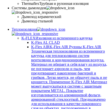
Thermaflex
Трубная и рулонная изоляция
Cистемы дымоходов
Дымоход керамический
Дымоход стальной
Теплоизоляция
K-FLEX
Изоляция из вспененного каучука
K-Flex AL CLAD
K-Flex AIR
K-Flex AIR Рулоны K-Flex AIR
Техническая теплоизоляция из вспененного
каучука для теплоизоляции систем
вентиляции и кондиционирования воздуха.
Материал не вбирает в себя влагу из воздуха,
не поглощает аэрозоли и пыль, чем
предотвращает накопление бактерий и
грибков. Легко моется, не образует пыль и не
крошится. Применение K-Flex AIR Материал
может выпускаться в системе c защитным
покрытием METAL. Покрытие
изготавливается из алюминиевой фольги,
армированной стеклосеткой. Предназначено
для использования в качестве покровного
слоя на объектах, расположенных в