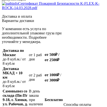
Сертификат Пожарной Безопасности K-FLEX-K-
ROCK-14.03.2028.pdf
Доставка и оплата
Варианты доставки
У компании есть услуга по
дополнительной упаковке груза при
необходимости. Подробнее
уточняйте у менеджера.
Доставка по
от 500
₽
/
Москве
oт 1 раб
до 8 куб.м./ от
дня
от 2500
₽
8 куб.м
Доставка
МКАД + 10
от 1000
₽
/
oт 2 раб
км
дня
от
3000
₽
до 8 куб.м./ от
8 куб.м
Самовывоз со
В день
склада (Пн-Пт
заказа
9-18, г. Химки,
при
Бесплатно
ул. Рабочая, д.
наличии
Способы оплаты