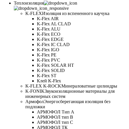
Теплоизоляция
K-FLEX
Изоляция из вспененного каучука
K-Flex AIR
K-Flex AL CLAD
K-Flex ALU
K-Flex ECO
K-Flex EDGE
K-Flex IC CLAD
K-Flex IGO
K-Flex PE
K-Flex PVC
K-Flex SOLAR HT
K-Flex SOLID
K-Flex ST
Клей K-Flex
K-FLEX K-ROCK
Минераловатные цилиндры
K-FONIK
Звукоизоляционные материалы для
инженерных систем
Армофол
Энергосберегающая изоляция без
подложки
АРМОФОЛ Тип А
АРМОФОЛ тип В
АРМОФОЛ тип C
АРМОФОЛ ТК