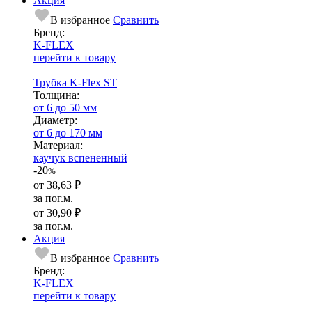
Акция
В избранное
Сравнить
Бренд:
K-FLEX
перейти к товару
Трубка K-Flex ST
Тол­щи­на:
от 6 до 50 мм
Диаметр:
от 6 до 170 мм
Ма­­те­­ри­­ал:
каучук вспененный
-20
%
от
38,63 ₽
за пог.м.
от
30,90 ₽
за пог.м.
Акция
В избранное
Сравнить
Бренд:
K-FLEX
перейти к товару