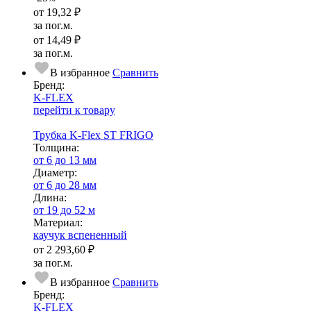
от
19,32 ₽
за пог.м.
от
14,49 ₽
за пог.м.
В избранное
Сравнить
Бренд:
K-FLEX
перейти к товару
Трубка K-Flex ST FRIGO
Тол­щи­на:
от 6 до 13 мм
Диаметр:
от 6 до 28 мм
Длина:
от 19 до 52 м
Ма­­те­­ри­­ал:
каучук вспененный
от
2 293,60 ₽
за пог.м.
В избранное
Сравнить
Бренд:
K-FLEX