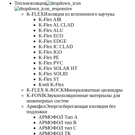
Теплоизоляция
K-FLEX
Изоляция из вспененного каучука
K-Flex AIR
K-Flex AL CLAD
K-Flex ALU
K-Flex ECO
K-Flex EDGE
K-Flex IC CLAD
K-Flex IGO
K-Flex PE
K-Flex PVC
K-Flex SOLAR HT
K-Flex SOLID
K-Flex ST
Клей K-Flex
K-FLEX K-ROCK
Минераловатные цилиндры
K-FONIK
Звукоизоляционные материалы для
инженерных систем
Армофол
Энергосберегающая изоляция без
подложки
АРМОФОЛ Тип А
АРМОФОЛ тип В
АРМОФОЛ тип C
АРМОФОЛ ТК