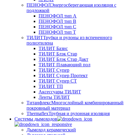
ПЕНОФОЛ
Энергосберегающая изоляция с
подложкой
ПЕНОФОЛ тип А
ПЕНОФОЛ тип B
ПЕНОФОЛ тип C
ПЕНОФОЛ тип T
ТИЛИТ
Трубки и рулоны из вспененного
полиэтилена
ТИЛИТ Базис
ТИЛИТ Блэк Стар
ТИЛИТ Блэк Стар Дакт
ТИЛИТ Плавающий пол
ТИЛИТ Супер
ТИЛИТ Супер Протект
ТИЛИТ Супер СТ
ТИЛИТ ТП
Аксессуары ТИЛИТ
Ленты ТИЛИТ
Титанфлекс
Многослойный комбинированный
покровный материал
Thermaflex
Трубная и рулонная изоляция
Cистемы дымоходов
Дымоход керамический