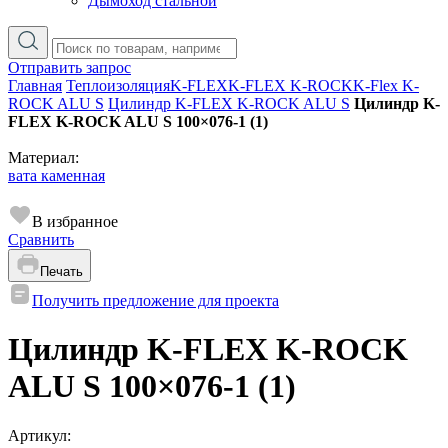
Дымоход стальной
Отправить запрос
Главная
Теплоизоляция
K-FLEX
K-FLEX K-ROCK
K-Flex K-
ROCK ALU S
Цилиндр K-FLEX K-ROCK ALU S
Цилиндр K-
FLEX K-ROCK ALU S 100×076-1 (1)
Материал:
вата каменная
В избранное
Сравнить
Печать
Получить предложение для проекта
Цилиндр K-FLEX K-ROCK
ALU S 100×076-1 (1)
Артикул: