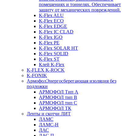
помещениях и тоннелях. Обеспечивает
защиту от механических повреждений.
K-Flex ALU
K-Flex ECO
K-Flex EDGE
K-Flex IC CLAD
K-Flex IGO
K-Flex PE
K-Flex SOLAR HT
K-Flex SOLID
K-Flex ST
Клей K-Flex
K-FLEX K-ROCK
K-FONIK
Армофол
Энергосберегающая изоляция без
подложки
АРМОФОЛ Тип А
АРМОФОЛ тип В
АРМОФОЛ тип C
АРМОФОЛ ТК
Ленты и скотчи ЛИТ
ЛАМС
ЛАМС-Н
ЛАС
ЛАС-П