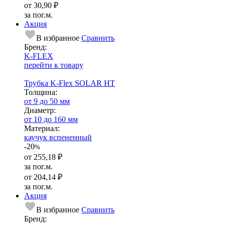
от
30,90 ₽
за пог.м.
Акция
В избранное
Сравнить
Бренд:
K-FLEX
перейти к товару
Трубка K-Flex SOLAR HT
Тол­щи­на:
от 9 до 50 мм
Диаметр:
от 10 до 160 мм
Ма­­те­­ри­­ал:
каучук вспененный
-20
%
от
255,18 ₽
за пог.м.
от
204,14 ₽
за пог.м.
Акция
В избранное
Сравнить
Бренд: