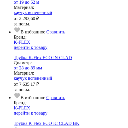
от 19 до 52 м
Ма­­те­­ри­­ал:
каучук вспененный
от
2 293,60 ₽
за пог.м.
В избранное
Сравнить
Бренд:
K-FLEX
перейти к товару
Трубка K-Flex ECO IN CLAD
Диаметр:
от 28 до 89 мм
Ма­­те­­ри­­ал:
каучук вспененный
от
7 635,17 ₽
за пог.м.
В избранное
Сравнить
Бренд:
K-FLEX
перейти к товару
Трубка K-Flex ECO IC CLAD BK