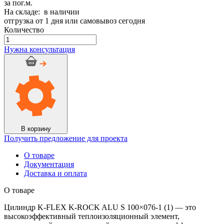
за пог.м.
На складе: в наличии
отгрузка от 1 дня или самовывоз сегодня
Количество
Количество
товара
Нужна консультация
Цилиндр
K-
FLEX
K-
ROCK
ALU
S
100x076-
1
В корзину
(1)
Получить предложение для проекта
О товаре
Документация
Доставка и оплата
О товаре
Цилиндр K-FLEX K-ROCK ALU S 100×076-1 (1) — это
высокоэффективный теплоизоляционный элемент,