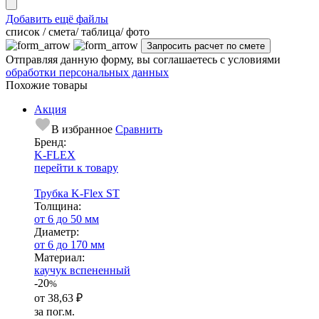
Добавить ещё файлы
cписок / смета/ таблица/ фото
Отправляя данную форму, вы соглашаетесь с условиями
обработки персональных данных
Похожие товары
Акция
В избранное
Сравнить
Бренд:
K-FLEX
перейти к товару
Трубка K-Flex ST
Тол­щи­на:
от 6 до 50 мм
Диаметр:
от 6 до 170 мм
Ма­­те­­ри­­ал:
каучук вспененный
-20
%
от
38,63 ₽
за пог.м.