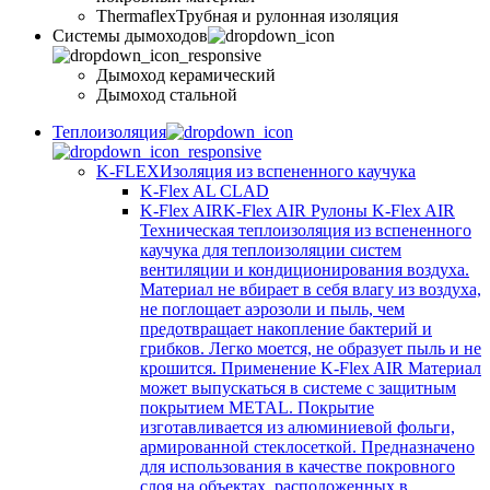
Thermaflex
Трубная и рулонная изоляция
Cистемы дымоходов
Дымоход керамический
Дымоход стальной
Теплоизоляция
K-FLEX
Изоляция из вспененного каучука
K-Flex AL CLAD
K-Flex AIR
K-Flex AIR Рулоны K-Flex AIR
Техническая теплоизоляция из вспененного
каучука для теплоизоляции систем
вентиляции и кондиционирования воздуха.
Материал не вбирает в себя влагу из воздуха,
не поглощает аэрозоли и пыль, чем
предотвращает накопление бактерий и
грибков. Легко моется, не образует пыль и не
крошится. Применение K-Flex AIR Материал
может выпускаться в системе c защитным
покрытием METAL. Покрытие
изготавливается из алюминиевой фольги,
армированной стеклосеткой. Предназначено
для использования в качестве покровного
слоя на объектах, расположенных в