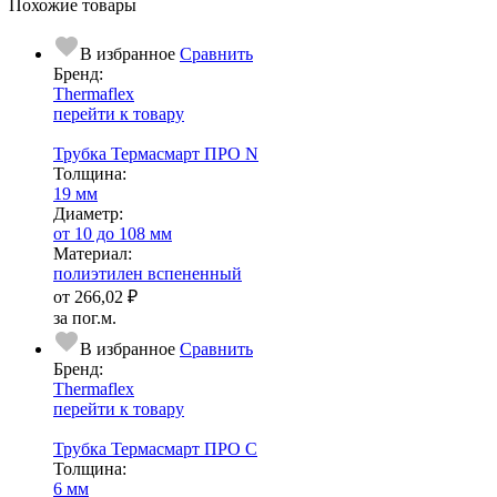
Похожие товары
В избранное
Сравнить
Бренд:
Thermaflex
перейти к товару
Трубка Термасмарт ПРО N
Тол­щи­на:
19 мм
Диаметр:
от 10 до 108 мм
Ма­­те­­ри­­ал:
полиэтилен вспененный
от
266,02 ₽
за пог.м.
В избранное
Сравнить
Бренд:
Thermaflex
перейти к товару
Трубка Термасмарт ПРО С
Тол­щи­на:
6 мм