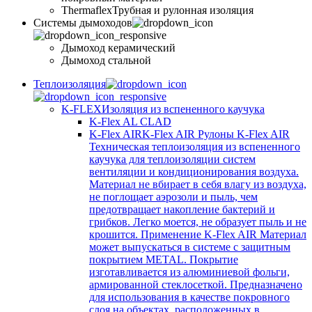
Thermaflex
Трубная и рулонная изоляция
Cистемы дымоходов
Дымоход керамический
Дымоход стальной
Теплоизоляция
K-FLEX
Изоляция из вспененного каучука
K-Flex AL CLAD
K-Flex AIR
K-Flex AIR Рулоны K-Flex AIR
Техническая теплоизоляция из вспененного
каучука для теплоизоляции систем
вентиляции и кондиционирования воздуха.
Материал не вбирает в себя влагу из воздуха,
не поглощает аэрозоли и пыль, чем
предотвращает накопление бактерий и
грибков. Легко моется, не образует пыль и не
крошится. Применение K-Flex AIR Материал
может выпускаться в системе c защитным
покрытием METAL. Покрытие
изготавливается из алюминиевой фольги,
армированной стеклосеткой. Предназначено
для использования в качестве покровного
слоя на объектах, расположенных в