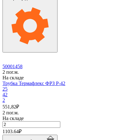
ФРЗ
P-
35
50001458
2 пог.м.
На складе
Трубка Термафлекс ФРЗ P-42
25
42
2
551,82
₽
2 пог.м.
На складе
Количество
товара
1103.64
₽
Трубка