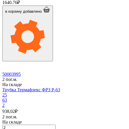
товара
1640.76
₽
Трубка
Термафлекс
в корзину
добавлено
ФРЗ
P-
60
50003995
2 пог.м.
На складе
Трубка Термафлекс ФРЗ P-63
25
63
2
938,02
₽
2 пог.м.
На складе
Количество