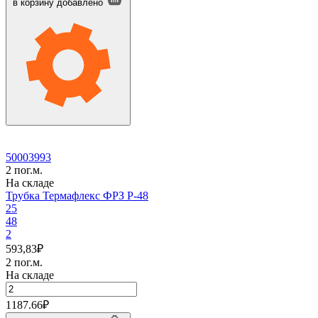
Термафлекс
в корзину
добавлено
ФРЗ
P-
42
50003993
2 пог.м.
На складе
Трубка Термафлекс ФРЗ P-48
25
48
2
593,83
₽
2 пог.м.
На складе
Количество
товара
1187.66
₽
Трубка