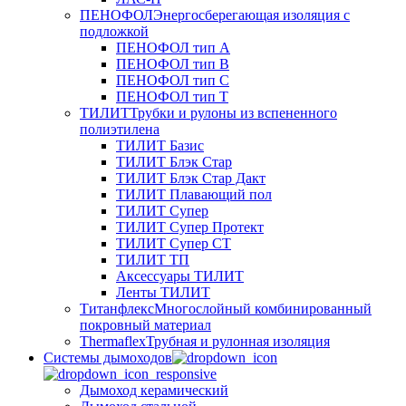
ПЕНОФОЛ
Энергосберегающая изоляция с
подложкой
ПЕНОФОЛ тип А
ПЕНОФОЛ тип B
ПЕНОФОЛ тип C
ПЕНОФОЛ тип T
ТИЛИТ
Трубки и рулоны из вспененного
полиэтилена
ТИЛИТ Базис
ТИЛИТ Блэк Стар
ТИЛИТ Блэк Стар Дакт
ТИЛИТ Плавающий пол
ТИЛИТ Супер
ТИЛИТ Супер Протект
ТИЛИТ Супер СТ
ТИЛИТ ТП
Аксессуары ТИЛИТ
Ленты ТИЛИТ
Титанфлекс
Многослойный комбинированный
покровный материал
Thermaflex
Трубная и рулонная изоляция
Cистемы дымоходов
Дымоход керамический