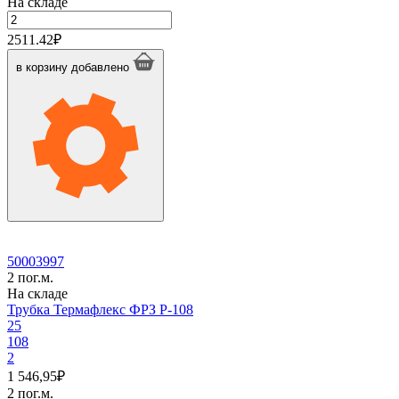
На складе
Количество
товара
2511.42
₽
Трубка
Термафлекс
в корзину
добавлено
ФРЗ
P-
102
50003997
2 пог.м.
На складе
Трубка Термафлекс ФРЗ P-108
25
108
2
1 546,95
₽
2 пог.м.