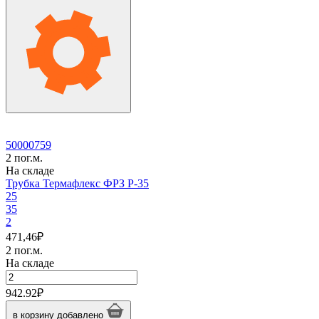
ФРЗ
P-
28
50000759
2 пог.м.
На складе
Трубка Термафлекс ФРЗ P-35
25
35
2
471,46
₽
2 пог.м.
На складе
Количество
товара
942.92
₽
Трубка
Термафлекс
в корзину
добавлено