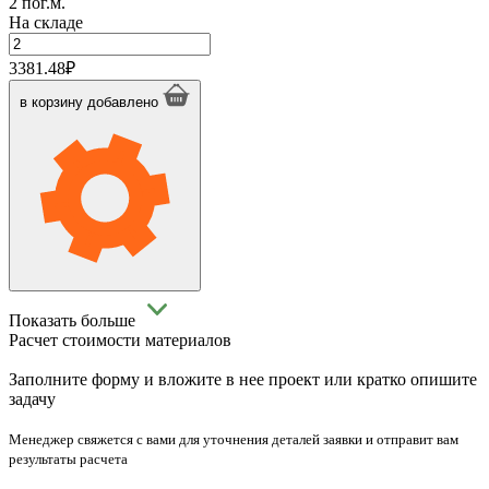
2 пог.м.
На складе
Количество
товара
3381.48
₽
Трубка
Термафлекс
в корзину
добавлено
ФРЗ
P-
114
Показать больше
Расчет стоимости материалов
Заполните форму и вложите в нее проект или кратко опишите
задачу
Менеджер свяжется с вами для уточнения деталей заявки и отправит вам
результаты расчета