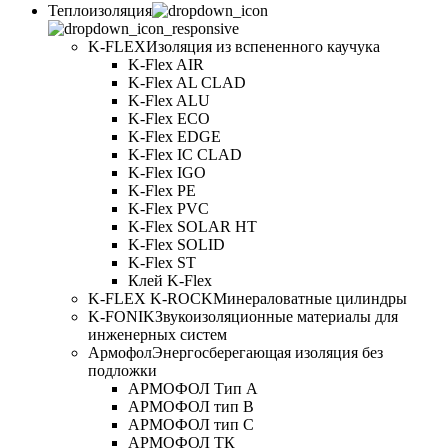
Теплоизоляция
K-FLEX
Изоляция из вспененного каучука
K-Flex AIR
K-Flex AL CLAD
K-Flex ALU
K-Flex ECO
K-Flex EDGE
K-Flex IC CLAD
K-Flex IGO
K-Flex PE
K-Flex PVC
K-Flex SOLAR HT
K-Flex SOLID
K-Flex ST
Клей K-Flex
K-FLEX K-ROCK
Минераловатные цилиндры
K-FONIK
Звукоизоляционные материалы для
инженерных систем
Армофол
Энергосберегающая изоляция без
подложки
АРМОФОЛ Тип А
АРМОФОЛ тип В
АРМОФОЛ тип C
АРМОФОЛ ТК