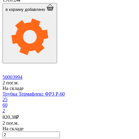
Трубка
Термафлекс
в корзину
добавлено
ФРЗ
P-
57
50003994
2 пог.м.
На складе
Трубка Термафлекс ФРЗ P-60
25
60
2
820,38
₽
2 пог.м.
На складе
Количество