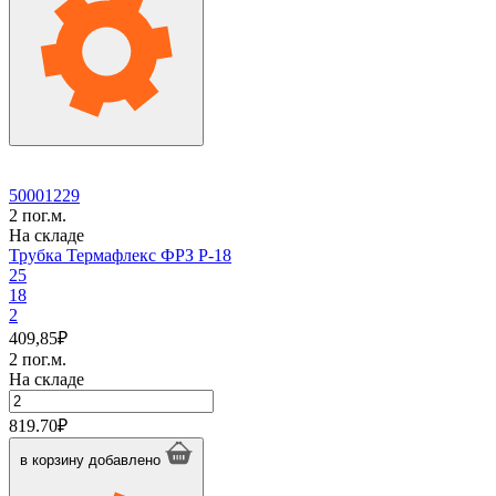
15
50001229
2 пог.м.
На складе
Трубка Термафлекс ФРЗ P-18
25
18
2
409,85
₽
2 пог.м.
На складе
Количество
товара
819.70
₽
Трубка
Термафлекс
в корзину
добавлено
ФРЗ