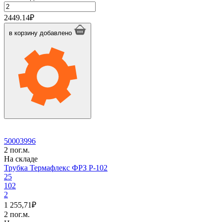
Количество
товара
2449.14
₽
Трубка
Термафлекс
в корзину
добавлено
ФРЗ
P-
89
50003996
2 пог.м.
На складе
Трубка Термафлекс ФРЗ P-102
25
102
2
1 255,71
₽
2 пог.м.