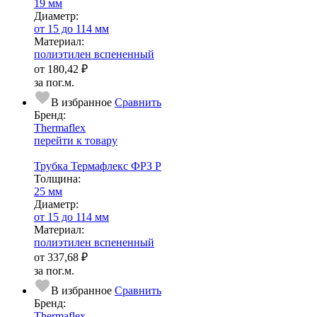
19 мм
Диаметр:
от 15 до 114 мм
Ма­­те­­ри­­ал:
полиэтилен вспененный
от
180,42 ₽
за пог.м.
В избранное
Сравнить
Бренд:
Thermaflex
перейти к товару
Трубка Термафлекс ФРЗ P
Тол­щи­на:
25 мм
Диаметр:
от 15 до 114 мм
Ма­­те­­ри­­ал:
полиэтилен вспененный
от
337,68 ₽
за пог.м.
В избранное
Сравнить
Бренд:
Thermaflex