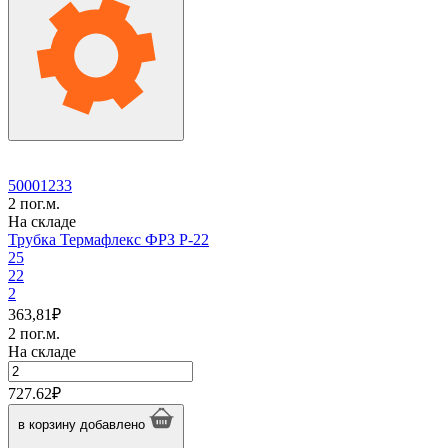
P-
18
50001233
2 пог.м.
На складе
Трубка Термафлекс ФРЗ P-22
25
22
2
363,81
₽
2 пог.м.
На складе
Количество
товара
727.62
₽
Трубка
Термафлекс
в корзину
добавлено
ФРЗ