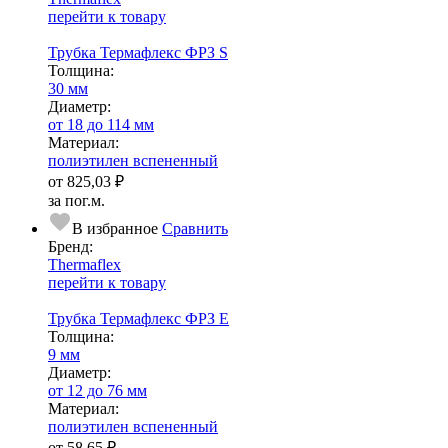
перейти к товару
Трубка Термафлекс ФРЗ S
Тол­щи­на:
30 мм
Диаметр:
от 18 до 114 мм
Ма­­те­­ри­­ал:
полиэтилен вспененный
от
825,03 ₽
за пог.м.
В избранное
Сравнить
Бренд:
Thermaflex
перейти к товару
Трубка Термафлекс ФРЗ Е
Тол­щи­на:
9 мм
Диаметр:
от 12 до 76 мм
Ма­­те­­ри­­ал:
полиэтилен вспененный
от
58,65 ₽