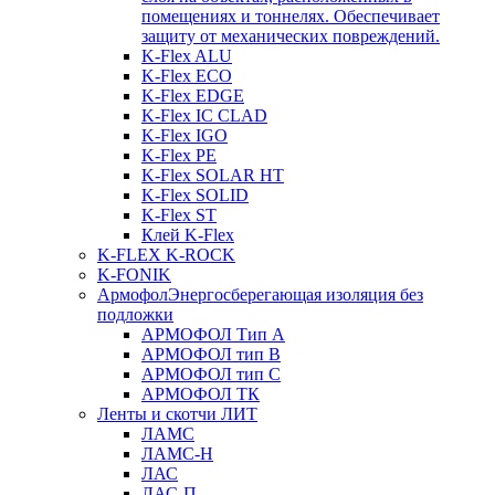
помещениях и тоннелях. Обеспечивает
защиту от механических повреждений.
K-Flex ALU
K-Flex ECO
K-Flex EDGE
K-Flex IC CLAD
K-Flex IGO
K-Flex PE
K-Flex SOLAR HT
K-Flex SOLID
K-Flex ST
Клей K-Flex
K-FLEX K-ROCK
K-FONIK
Армофол
Энергосберегающая изоляция без
подложки
АРМОФОЛ Тип А
АРМОФОЛ тип В
АРМОФОЛ тип C
АРМОФОЛ ТК
Ленты и скотчи ЛИТ
ЛАМС
ЛАМС-Н
ЛАС
ЛАС-П