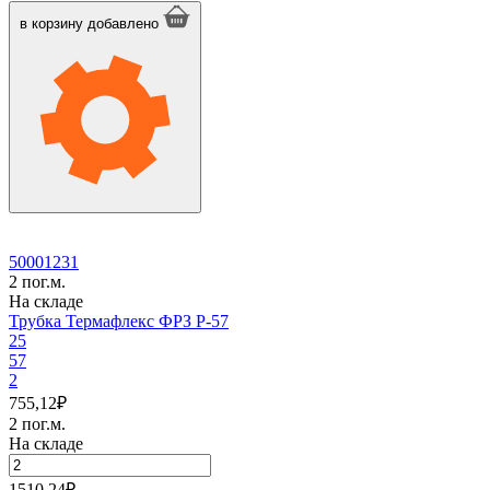
Трубка
Термафлекс
в корзину
добавлено
ФРЗ
P-
54
50001231
2 пог.м.
На складе
Трубка Термафлекс ФРЗ P-57
25
57
2
755,12
₽
2 пог.м.
На складе
Количество
товара
1510.24
₽