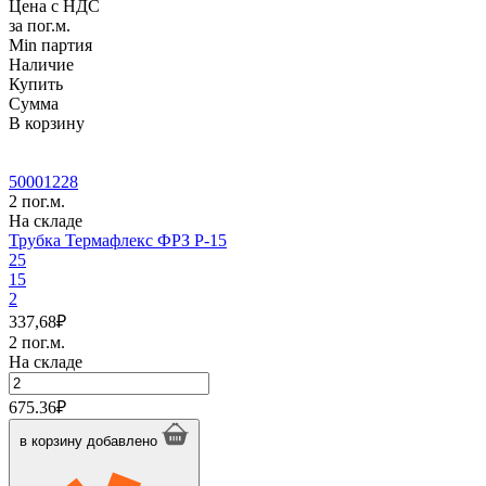
Цена с НДС
за пог.м.
Min партия
Наличие
Купить
Сумма
В корзину
50001228
2 пог.м.
На складе
Трубка Термафлекс ФРЗ P-15
25
15
2
337,68
₽
2 пог.м.
На складе
Количество
товара
675.36
₽
Трубка
Термафлекс
в корзину
добавлено
ФРЗ
P-