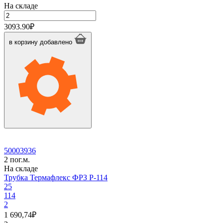
На складе
Количество
товара
3093.90
₽
Трубка
Термафлекс
в корзину
добавлено
ФРЗ
P-
108
50003936
2 пог.м.
На складе
Трубка Термафлекс ФРЗ P-114
25
114
2
1 690,74
₽