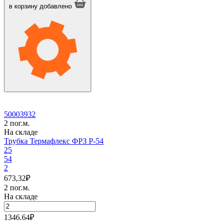
Термафлекс
в корзину
добавлено
ФРЗ
P-
48
50003932
2 пог.м.
На складе
Трубка Термафлекс ФРЗ P-54
25
54
2
673,32
₽
2 пог.м.
На складе
Количество
товара
1346.64
₽