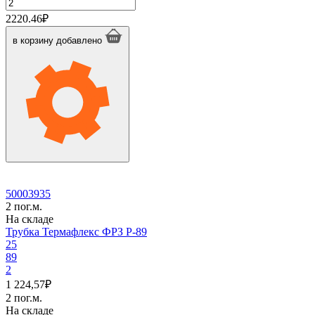
Количество
товара
2220.46
₽
Трубка
Термафлекс
в корзину
добавлено
ФРЗ
P-
76
50003935
2 пог.м.
На складе
Трубка Термафлекс ФРЗ P-89
25
89
2
1 224,57
₽
2 пог.м.
На складе