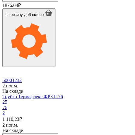
товара
1876.04
₽
Трубка
Термафлекс
в корзину
добавлено
ФРЗ
P-
63
50001232
2 пог.м.
На складе
Трубка Термафлекс ФРЗ P-76
25
76
2
1 110,23
₽
2 пог.м.
На складе