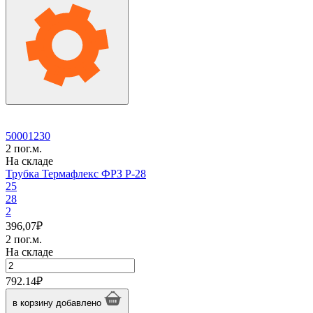
P-
22
50001230
2 пог.м.
На складе
Трубка Термафлекс ФРЗ P-28
25
28
2
396,07
₽
2 пог.м.
На складе
Количество
товара
792.14
₽
Трубка
Термафлекс
в корзину
добавлено