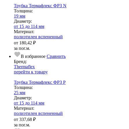
Трубка Термафлекс ФРЗ N
Тол­щи­на:
19 мм
Диаметр:
от 15 до 114 мм
Ма­­те­­ри­­ал:
полиэтилен вспененный
от
180,42 ₽
за пог.м.
В избранное
Сравнить
Бренд:
Thermaflex
перейти к товару
Трубка Термафлекс ФРЗ P
Тол­щи­на:
25 мм
Диаметр:
от 15 до 114 мм
Ма­­те­­ри­­ал:
полиэтилен вспененный
от
337,68 ₽
за пог.м.