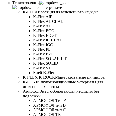
Теплоизоляция
K-FLEX
Изоляция из вспененного каучука
K-Flex AIR
K-Flex AL CLAD
K-Flex ALU
K-Flex ECO
K-Flex EDGE
K-Flex IC CLAD
K-Flex IGO
K-Flex PE
K-Flex PVC
K-Flex SOLAR HT
K-Flex SOLID
K-Flex ST
Клей K-Flex
K-FLEX K-ROCK
Минераловатные цилиндры
K-FONIK
Звукоизоляционные материалы для
инженерных систем
Армофол
Энергосберегающая изоляция без
подложки
АРМОФОЛ Тип А
АРМОФОЛ тип В
АРМОФОЛ тип C
АРМОФОЛ ТК