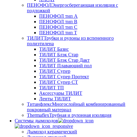
ПЕНОФОЛ
Энергосберегающая изоляция с
подложкой
ПЕНОФОЛ тип А
ПЕНОФОЛ тип B
ПЕНОФОЛ тип C
ПЕНОФОЛ тип T
ТИЛИТ
Трубки и рулоны из вспененного
полиэтилена
ТИЛИТ Базис
ТИЛИТ Блэк Стар
ТИЛИТ Блэк Стар Дакт
ТИЛИТ Плавающий пол
ТИЛИТ Супер
ТИЛИТ Супер Протект
ТИЛИТ Супер СТ
ТИЛИТ ТП
Аксессуары ТИЛИТ
Ленты ТИЛИТ
Титанфлекс
Многослойный комбинированный
покровный материал
Thermaflex
Трубная и рулонная изоляция
Cистемы дымоходов
Дымоход керамический