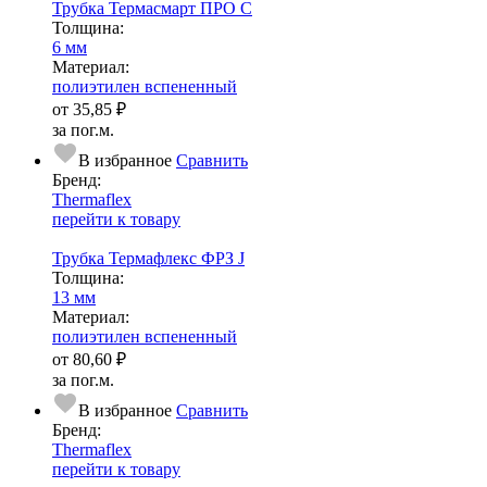
Трубка Термасмарт ПРО С
Тол­щи­на:
6 мм
Ма­­те­­ри­­ал:
полиэтилен вспененный
от
35,85 ₽
за пог.м.
В избранное
Сравнить
Бренд:
Thermaflex
перейти к товару
Трубка Термафлекс ФРЗ J
Тол­щи­на:
13 мм
Ма­­те­­ри­­ал:
полиэтилен вспененный
от
80,60 ₽
за пог.м.
В избранное
Сравнить
Бренд:
Thermaflex
перейти к товару