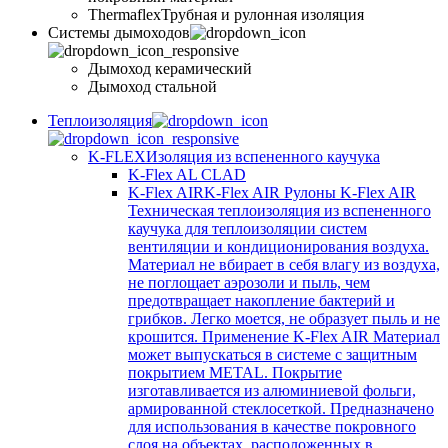
Thermaflex
Трубная и рулонная изоляция
Cистемы дымоходов
Дымоход керамический
Дымоход стальной
Теплоизоляция
K-FLEX
Изоляция из вспененного каучука
K-Flex AL CLAD
K-Flex AIR
K-Flex AIR Рулоны K-Flex AIR
Техническая теплоизоляция из вспененного
каучука для теплоизоляции систем
вентиляции и кондиционирования воздуха.
Материал не вбирает в себя влагу из воздуха,
не поглощает аэрозоли и пыль, чем
предотвращает накопление бактерий и
грибков. Легко моется, не образует пыль и не
крошится. Применение K-Flex AIR Материал
может выпускаться в системе c защитным
покрытием METAL. Покрытие
изготавливается из алюминиевой фольги,
армированной стеклосеткой. Предназначено
для использования в качестве покровного
слоя на объектах, расположенных в