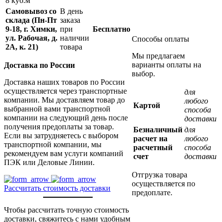
8 куб.м
Самовывоз со
В день
склада (Пн-Пт
заказа
9-18, г. Химки,
при
Бесплатно
ул. Рабочая, д.
наличии
Способы оплаты
2А, к. 21)
товара
Мы предлагаем
варианты оплаты на
Доставка по России
выбор.
Доставка наших товаров по России
осуществляется через транспортные
для
компании. Мы доставляем товар до
любого
Картой
выбранной вами транспортной
способа
компании на следующий день после
доставки
получения предоплаты за товар.
Безналичный
для
Если вы затрудняетесь с выбором
расчет на
любого
транспортной компании, мы
расчетный
способа
рекомендуем вам услуги компаний
счет
доставки
ПЭК или Деловые Линии.
Отгрузка товара
осуществляется по
Рассчитать стоимость доставки
предоплате.
Чтобы рассчитать точную стоимость
доставки, свяжитесь с нами удобным