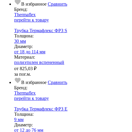
В избранное
Сравнить
Бренд:
Thermaflex
перейти к товару
Трубка Термафлекс ФРЗ S
Тол­щи­на:
30 мм
Диаметр:
от 18 до 114 мм
Ма­­те­­ри­­ал:
полиэтилен вспененный
от
825,03 ₽
за пог.м.
В избранное
Сравнить
Бренд:
Thermaflex
перейти к товару
Трубка Термафлекс ФРЗ Е
Тол­щи­на:
9 мм
Диаметр:
от 12 до 76 мм