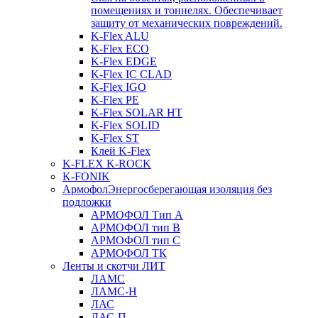
помещениях и тоннелях. Обеспечивает
защиту от механических повреждений.
K-Flex ALU
K-Flex ECO
K-Flex EDGE
K-Flex IC CLAD
K-Flex IGO
K-Flex PE
K-Flex SOLAR HT
K-Flex SOLID
K-Flex ST
Клей K-Flex
K-FLEX K-ROCK
K-FONIK
Армофол
Энергосберегающая изоляция без
подложки
АРМОФОЛ Тип А
АРМОФОЛ тип В
АРМОФОЛ тип C
АРМОФОЛ ТК
Ленты и скотчи ЛИТ
ЛАМС
ЛАМС-Н
ЛАС
ЛАС-П