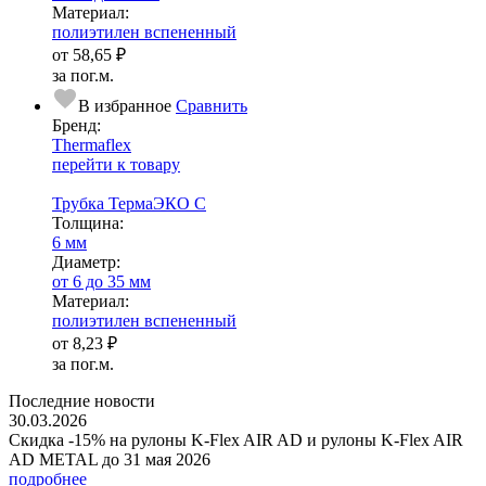
Ма­­те­­ри­­ал:
полиэтилен вспененный
от
58,65 ₽
за пог.м.
В избранное
Сравнить
Бренд:
Thermaflex
перейти к товару
Трубка ТермаЭКО С
Тол­щи­на:
6 мм
Диаметр:
от 6 до 35 мм
Ма­­те­­ри­­ал:
полиэтилен вспененный
от
8,23 ₽
за пог.м.
Последние новости
30.03.2026
Скидка -15% на рулоны K-Flex AIR AD и рулоны K-Flex AIR
AD METAL до 31 мая 2026
подробнее