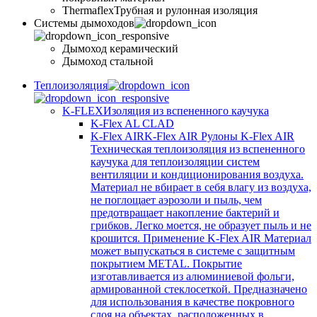
Thermaflex
Трубная и рулонная изоляция
Cистемы дымоходов
Дымоход керамический
Дымоход стальной
Теплоизоляция
K-FLEX
Изоляция из вспененного каучука
K-Flex AL CLAD
K-Flex AIR
K-Flex AIR Рулоны K-Flex AIR
Техническая теплоизоляция из вспененного
каучука для теплоизоляции систем
вентиляции и кондиционирования воздуха.
Материал не вбирает в себя влагу из воздуха,
не поглощает аэрозоли и пыль, чем
предотвращает накопление бактерий и
грибков. Легко моется, не образует пыль и не
крошится. Применение K-Flex AIR Материал
может выпускаться в системе c защитным
покрытием METAL. Покрытие
изготавливается из алюминиевой фольги,
армированной стеклосеткой. Предназначено
для использования в качестве покровного
слоя на объектах, расположенных в