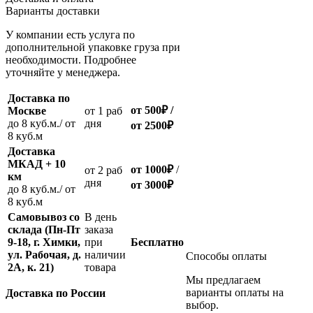
Варианты доставки
У компании есть услуга по
дополнительной упаковке груза при
необходимости. Подробнее
уточняйте у менеджера.
Доставка по
от 500
₽
/
Москве
oт 1 раб
до 8 куб.м./ от
дня
от 2500
₽
8 куб.м
Доставка
МКАД + 10
от 1000
₽
/
oт 2 раб
км
дня
от
3000
₽
до 8 куб.м./ от
8 куб.м
Самовывоз со
В день
склада (Пн-Пт
заказа
9-18, г. Химки,
при
Бесплатно
ул. Рабочая, д.
наличии
Способы оплаты
2А, к. 21)
товара
Мы предлагаем
варианты оплаты на
Доставка по России
выбор.