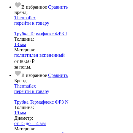
В избранное
Сравнить
Бренд:
Thermaflex
перейти к товару
Трубка Термафлекс ФРЗ J
Тол­щи­на:
13 мм
Ма­­те­­ри­­ал:
полиэтилен вспененный
от
80,60 ₽
за пог.м.
В избранное
Сравнить
Бренд:
Thermaflex
перейти к товару
Трубка Термафлекс ФРЗ N
Тол­щи­на:
19 мм
Диаметр:
от 15 до 114 мм
Ма­­те­­ри­­ал: