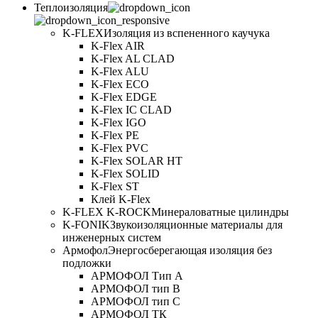
Теплоизоляция
K-FLEX
Изоляция из вспененного каучука
K-Flex AIR
K-Flex AL CLAD
K-Flex ALU
K-Flex ECO
K-Flex EDGE
K-Flex IC CLAD
K-Flex IGO
K-Flex PE
K-Flex PVC
K-Flex SOLAR HT
K-Flex SOLID
K-Flex ST
Клей K-Flex
K-FLEX K-ROCK
Минераловатные цилиндры
K-FONIK
Звукоизоляционные материалы для
инженерных систем
Армофол
Энергосберегающая изоляция без
подложки
АРМОФОЛ Тип А
АРМОФОЛ тип В
АРМОФОЛ тип C
АРМОФОЛ ТК