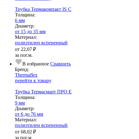
Трубка Термакомпакт IS C
Тол­щи­на:
6 мм
Диаметр:
от 15 до 35 мм
Ма­­те­­ри­­ал:
полиэтилен вспененный
от
22,07 ₽
за пог.м.
В избранное
Сравнить
Бренд:
Thermaflex
перейти к товару
Трубка Термасмарт ПРО E
Тол­щи­на:
9 мм
Диаметр:
от 6 до 76 мм
Ма­­те­­ри­­ал:
полиэтилен вспененный
от
68,02 ₽
за пог.м.