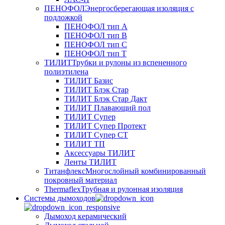
ПЕНОФОЛ
Энергосберегающая изоляция с
подложкой
ПЕНОФОЛ тип А
ПЕНОФОЛ тип B
ПЕНОФОЛ тип C
ПЕНОФОЛ тип T
ТИЛИТ
Трубки и рулоны из вспененного
полиэтилена
ТИЛИТ Базис
ТИЛИТ Блэк Стар
ТИЛИТ Блэк Стар Дакт
ТИЛИТ Плавающий пол
ТИЛИТ Супер
ТИЛИТ Супер Протект
ТИЛИТ Супер СТ
ТИЛИТ ТП
Аксессуары ТИЛИТ
Ленты ТИЛИТ
Титанфлекс
Многослойный комбинированный
покровный материал
Thermaflex
Трубная и рулонная изоляция
Cистемы дымоходов
Дымоход керамический