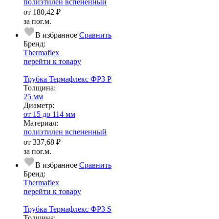
полиэтилен вспененный
от
180,42 ₽
за пог.м.
В избранное
Сравнить
Бренд:
Thermaflex
перейти к товару
Трубка Термафлекс ФРЗ P
Тол­щи­на:
25 мм
Диаметр:
от 15 до 114 мм
Ма­­те­­ри­­ал:
полиэтилен вспененный
от
337,68 ₽
за пог.м.
В избранное
Сравнить
Бренд:
Thermaflex
перейти к товару
Трубка Термафлекс ФРЗ S
Тол­щи­на: