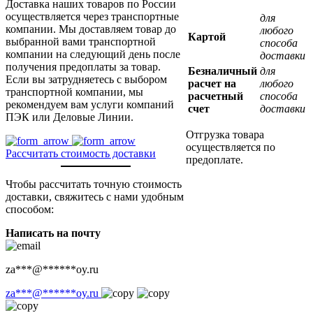
Доставка наших товаров по России
осуществляется через транспортные
для
компании. Мы доставляем товар до
любого
Картой
выбранной вами транспортной
способа
компании на следующий день после
доставки
получения предоплаты за товар.
Безналичный
для
Если вы затрудняетесь с выбором
расчет на
любого
транспортной компании, мы
расчетный
способа
рекомендуем вам услуги компаний
счет
доставки
ПЭК или Деловые Линии.
Отгрузка товара
осуществляется по
Рассчитать стоимость доставки
предоплате.
Чтобы рассчитать точную стоимость
доставки, свяжитесь с нами удобным
способом:
Написать на почту
za
***
@
******
oy.ru
za
***
@
******
oy.ru