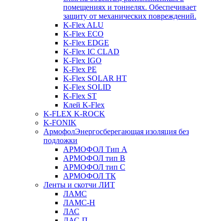
помещениях и тоннелях. Обеспечивает
защиту от механических повреждений.
K-Flex ALU
K-Flex ECO
K-Flex EDGE
K-Flex IC CLAD
K-Flex IGO
K-Flex PE
K-Flex SOLAR HT
K-Flex SOLID
K-Flex ST
Клей K-Flex
K-FLEX K-ROCK
K-FONIK
Армофол
Энергосберегающая изоляция без
подложки
АРМОФОЛ Тип А
АРМОФОЛ тип В
АРМОФОЛ тип C
АРМОФОЛ ТК
Ленты и скотчи ЛИТ
ЛАМС
ЛАМС-Н
ЛАС
ЛАС-П