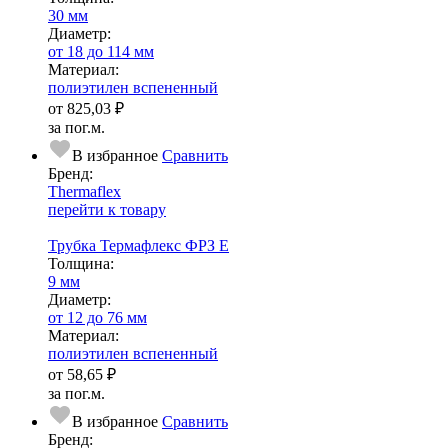
30 мм
Диаметр:
от 18 до 114 мм
Ма­­те­­ри­­ал:
полиэтилен вспененный
от
825,03 ₽
за пог.м.
В избранное
Сравнить
Бренд:
Thermaflex
перейти к товару
Трубка Термафлекс ФРЗ Е
Тол­щи­на:
9 мм
Диаметр:
от 12 до 76 мм
Ма­­те­­ри­­ал:
полиэтилен вспененный
от
58,65 ₽
за пог.м.
В избранное
Сравнить
Бренд: