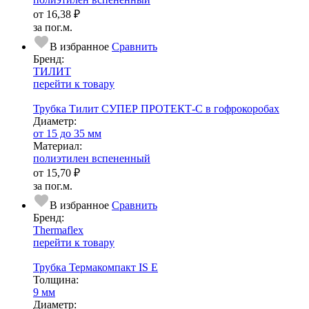
от
16,38 ₽
за пог.м.
В избранное
Сравнить
Бренд:
ТИЛИТ
перейти к товару
Трубка Тилит СУПЕР ПРОТЕКТ-С в гофрокоробах
Диаметр:
от 15 до 35 мм
Ма­­те­­ри­­ал:
полиэтилен вспененный
от
15,70 ₽
за пог.м.
В избранное
Сравнить
Бренд:
Thermaflex
перейти к товару
Трубка Термакомпакт IS E
Тол­щи­на:
9 мм
Диаметр: