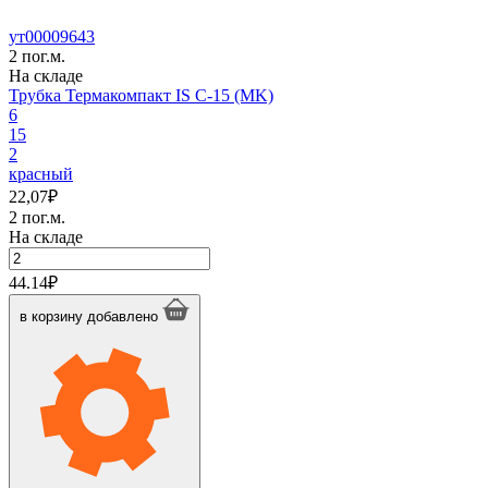
ут00009643
2 пог.м.
На складе
Трубка Термакомпакт IS C-15 (MK)
6
15
2
красный
22,07
₽
2 пог.м.
На складе
Количество
товара
44.14
₽
Трубка
Термакомпакт
в корзину
добавлено
IS
C-
15
(MK)