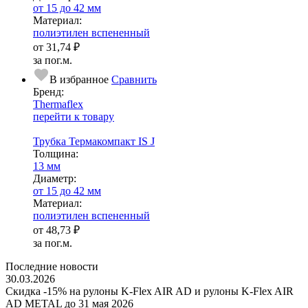
от 15 до 42 мм
Ма­­те­­ри­­ал:
полиэтилен вспененный
от
31,74 ₽
за пог.м.
В избранное
Сравнить
Бренд:
Thermaflex
перейти к товару
Трубка Термакомпакт IS J
Тол­щи­на:
13 мм
Диаметр:
от 15 до 42 мм
Ма­­те­­ри­­ал:
полиэтилен вспененный
от
48,73 ₽
за пог.м.
Последние новости
30.03.2026
Скидка -15% на рулоны K-Flex AIR AD и рулоны K-Flex AIR
AD METAL до 31 мая 2026