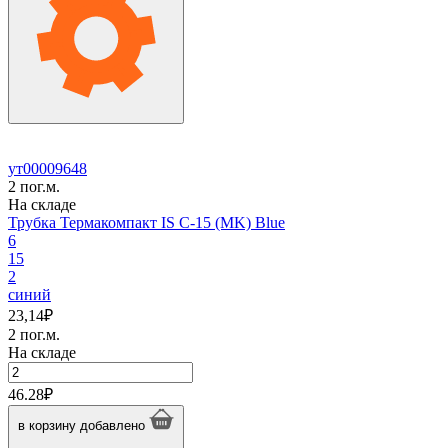
35
(MK)
ут00009648
2 пог.м.
На складе
Трубка Термакомпакт IS C-15 (MK) Blue
6
15
2
синий
23,14
₽
2 пог.м.
На складе
Количество
товара
46.28
₽
Трубка
Термакомпакт
в корзину
добавлено
IS