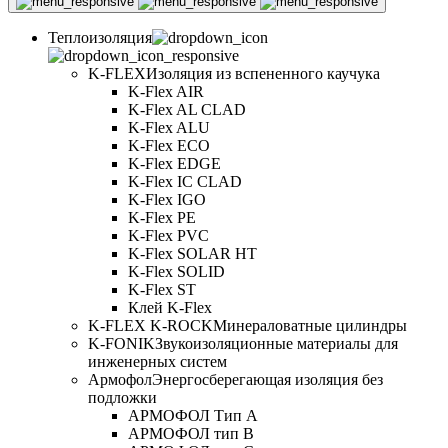
Теплоизоляция
K-FLEX
Изоляция из вспененного каучука
K-Flex AIR
K-Flex AL CLAD
K-Flex ALU
K-Flex ECO
K-Flex EDGE
K-Flex IC CLAD
K-Flex IGO
K-Flex PE
K-Flex PVC
K-Flex SOLAR HT
K-Flex SOLID
K-Flex ST
Клей K-Flex
K-FLEX K-ROCK
Минераловатные цилиндры
K-FONIK
Звукоизоляционные материалы для
инженерных систем
Армофол
Энергосберегающая изоляция без
подложки
АРМОФОЛ Тип А
АРМОФОЛ тип В