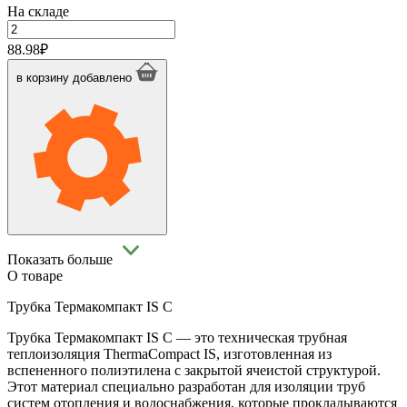
На складе
Количество
товара
88.98
₽
Трубка
Термакомпакт
в корзину
добавлено
IS
C-
35
(MK)
Blue
Показать больше
О товаре
Трубка Термакомпакт IS C
Трубка Термакомпакт IS C — это техническая трубная
теплоизоляция ThermaCompact IS, изготовленная из
вспененного полиэтилена с закрытой ячеистой структурой.
Этот материал специально разработан для изоляции труб
систем отопления и водоснабжения, которые прокладываются