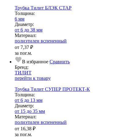
Трубка Тилит БЛЭК СТАР
Тол­щи­на:
6 мм
Диаметр:
от 6 до 38 мм
Ма­­те­­ри­­ал:
полиэтилен вспененный
от
7,37 ₽
за пог.м.
В избранное
Сравнить
Бренд:
ТИЛИТ
перейти к товару
Трубка Тилит СУПЕР ПРОТЕКТ-К
Тол­щи­на:
от 6 до 13 мм
Диаметр:
от 15 до 35 мм
Ма­­те­­ри­­ал:
полиэтилен вспененный
от
16,38 ₽
за пог.м.