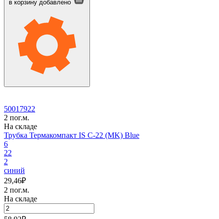
Термакомпакт
в корзину
добавлено
IS
C-
18
(MK)
Blue
50017922
2 пог.м.
На складе
Трубка Термакомпакт IS C-22 (MK) Blue
6
22
2
синий
29,46
₽
2 пог.м.
На складе
Количество
товара