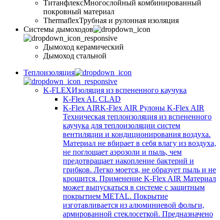
Титанфлекс
Многослойный комбинированный
покровный материал
Thermaflex
Трубная и рулонная изоляция
Cистемы дымоходов
Дымоход керамический
Дымоход стальной
Теплоизоляция
K-FLEX
Изоляция из вспененного каучука
K-Flex AL CLAD
K-Flex AIR
K-Flex AIR Рулоны K-Flex AIR
Техническая теплоизоляция из вспененного
каучука для теплоизоляции систем
вентиляции и кондиционирования воздуха.
Материал не вбирает в себя влагу из воздуха,
не поглощает аэрозоли и пыль, чем
предотвращает накопление бактерий и
грибков. Легко моется, не образует пыль и не
крошится. Применение K-Flex AIR Материал
может выпускаться в системе c защитным
покрытием METAL. Покрытие
изготавливается из алюминиевой фольги,
армированной стеклосеткой. Предназначено