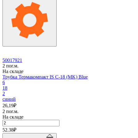
C-
15
(MK)
Blue
50017921
2 пог.м.
На складе
Трубка Термакомпакт IS C-18 (MK) Blue
6
18
2
синий
26,19
₽
2 пог.м.
На складе
Количество
товара
52.38
₽
Трубка