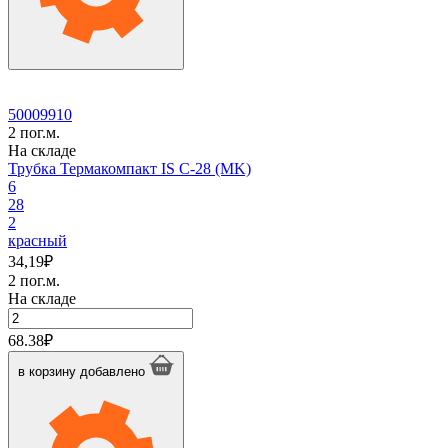
50009910
2 пог.м.
На складе
Трубка Термакомпакт IS C-28 (MK)
6
28
2
красный
34,19
₽
2 пог.м.
На складе
Количество
товара
68.38
₽
Трубка
Термакомпакт
в корзину
добавлено
IS
C-
28
(MK)