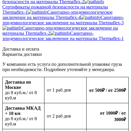
безопасности на материалы Thermaflex-2
Сертификаты пожарной безопасности на материалы
Thermaflex-1
Санитарно-эпидемиологическое
заключение на материалы Thermaflex-4
Санитарно-
эпидемиологическое заключение на материалы Thermaflex-3
Санитарно-эпидемиологическое заключение на
материалы Thermaflex-2
Санитарно-
эпидемиологическое заключение на материалы Thermaflex-1
Доставка и оплата
Варианты доставки
У компании есть услуга по дополнительной упаковке груза
при необходимости. Подробнее уточняйте у менеджера.
Доставка по
Москве
oт 1 раб дня
от 500
₽
/ от 2500
₽
до 8 куб.м./ от 8
куб.м
Доставка МКАД
от 1000
₽
/
от
+ 10 км
oт 2 раб дня
до 8 куб.м./ от 8
3000
₽
куб.м