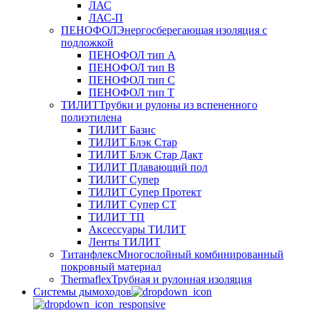
ЛАС
ЛАС-П
ПЕНОФОЛ
Энергосберегающая изоляция с
подложкой
ПЕНОФОЛ тип А
ПЕНОФОЛ тип B
ПЕНОФОЛ тип C
ПЕНОФОЛ тип T
ТИЛИТ
Трубки и рулоны из вспененного
полиэтилена
ТИЛИТ Базис
ТИЛИТ Блэк Стар
ТИЛИТ Блэк Стар Дакт
ТИЛИТ Плавающий пол
ТИЛИТ Супер
ТИЛИТ Супер Протект
ТИЛИТ Супер СТ
ТИЛИТ ТП
Аксессуары ТИЛИТ
Ленты ТИЛИТ
Титанфлекс
Многослойный комбинированный
покровный материал
Thermaflex
Трубная и рулонная изоляция
Cистемы дымоходов