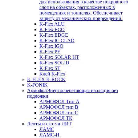
для использования в качестве покровного
слоя на объектах, расположенных в
помещениях и тоннелях. Обеспечивает
защиту от механических повреждений.
K-Flex ALU
K-Flex ECO
K-Flex EDGE
K-Flex IC CLAD
K-Flex IGO
K-Flex PE
K-Flex SOLAR HT
K-Flex SOLID
K-Flex ST
Клей K-Flex
K-FLEX K-ROCK
K-FONIK
Армофол
Энергосберегающая изоляция без
подложки
АРМОФОЛ Тип А
АРМОФОЛ тип В
АРМОФОЛ тип C
АРМОФОЛ ТК
Ленты и скотчи ЛИТ
ЛАМС
ЛАМС-Н