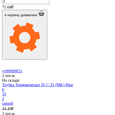
Количество
товара
71.68
₽
Трубка
Термакомпакт
в корзину
добавлено
IS
C-
28
(MK)
Blue
ут00009651
2 пог.м.
На складе
Трубка Термакомпакт IS C-35 (MK) Blue
6
35
2
синий
44,49
₽
2 пог.м.