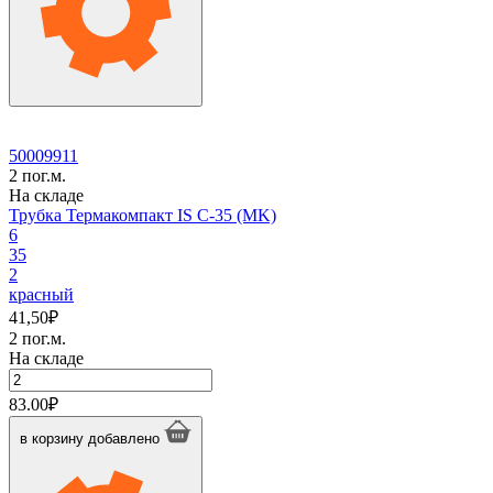
50009911
2 пог.м.
На складе
Трубка Термакомпакт IS C-35 (MK)
6
35
2
красный
41,50
₽
2 пог.м.
На складе
Количество
товара
83.00
₽
Трубка
Термакомпакт
в корзину
добавлено
IS
C-