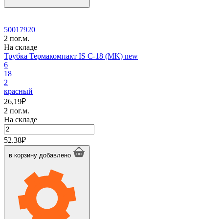
50017920
2 пог.м.
На складе
Трубка Термакомпакт IS C-18 (MK) new
6
18
2
красный
26,19
₽
2 пог.м.
На складе
Количество
товара
52.38
₽
Трубка
Термакомпакт
в корзину
добавлено
IS
C-
18
(MK)
new