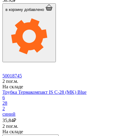
58.92
₽
Трубка
Термакомпакт
в корзину
добавлено
IS
C-
22
(MK)
Blue
50018745
2 пог.м.
На складе
Трубка Термакомпакт IS C-28 (MK) Blue
6
28
2
синий
35,84
₽
2 пог.м.
На складе