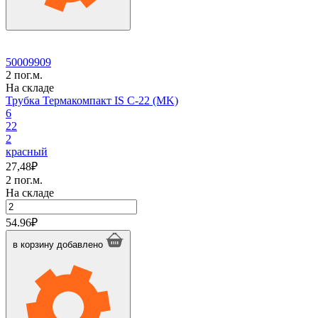
50009909
2 пог.м.
На складе
Трубка Термакомпакт IS C-22 (MK)
6
22
2
красный
27,48
₽
2 пог.м.
На складе
Количество
товара
54.96
₽
Трубка
Термакомпакт
в корзину
добавлено
IS
C-
22
(MK)