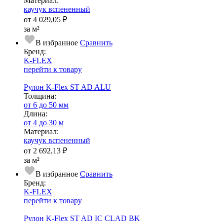
Ма­­те­­ри­­ал:
каучук вспененный
от
4 029,05 ₽
за м²
В избранное
Сравнить
Бренд:
K-FLEX
перейти к товару
Рулон K-Flex ST AD ALU
Тол­щи­на:
от 6 до 50 мм
Длина:
от 4 до 30 м
Ма­­те­­ри­­ал:
каучук вспененный
от
2 692,13 ₽
за м²
В избранное
Сравнить
Бренд:
K-FLEX
перейти к товару
Рулон K-Flex ST AD IC CLAD BK