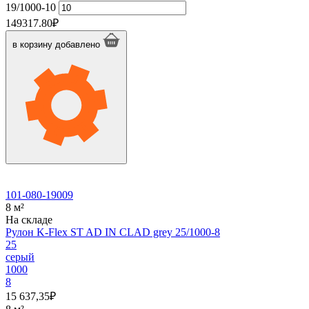
19/1000-10
149317.80
₽
в корзину
добавлено
101-080-19009
8 м²
На складе
Рулон K-Flex ST AD IN CLAD grey 25/1000-8
25
серый
1000
8
15 637,35
₽