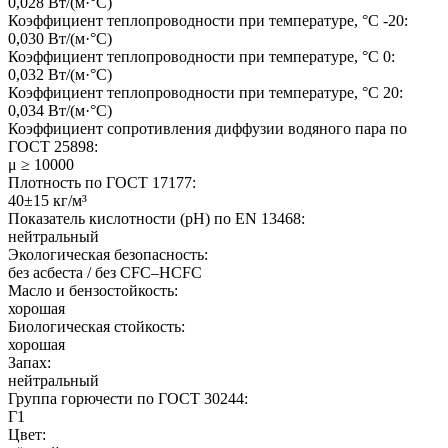
0,028 Вт/(м·°C)
Коэффициент теплопроводности при температуре, °C -20:
0,030 Вт/(м·°C)
Коэффициент теплопроводности при температуре, °C 0:
0,032 Вт/(м·°C)
Коэффициент теплопроводности при температуре, °C 20:
0,034 Вт/(м·°C)
Коэффициент сопротивления диффузии водяного пара по
ГОСТ 25898:
μ ≥ 10000
Плотность по ГОСТ 17177:
40±15 кг/м³
Показатель кислотности (pH) по EN 13468:
нейтральный
Экологическая безопасность:
без асбеста / без CFC–HCFC
Масло и бензостойкость:
хорошая
Биологическая стойкость:
хорошая
Запах:
нейтральный
Группа горючести по ГОСТ 30244:
Г1
Цвет: