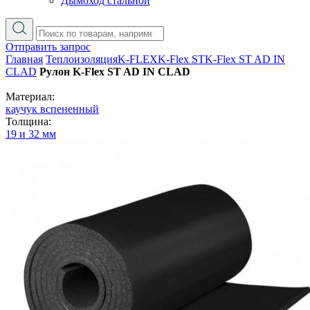
Дымоход стальной
Отправить запрос
Главная
Теплоизоляция
K-FLEX
K-Flex ST
K-Flex ST AD IN
CLAD
Рулон K-Flex ST AD IN CLAD
Материал:
каучук вспененный
Толщина:
19 и 32 мм