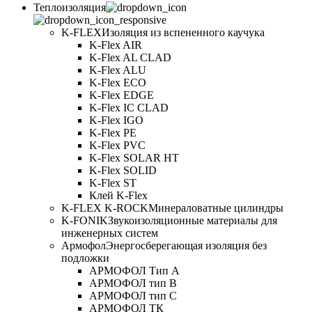
Теплоизоляция
K-FLEX
Изоляция из вспененного каучука
K-Flex AIR
K-Flex AL CLAD
K-Flex ALU
K-Flex ECO
K-Flex EDGE
K-Flex IC CLAD
K-Flex IGO
K-Flex PE
K-Flex PVC
K-Flex SOLAR HT
K-Flex SOLID
K-Flex ST
Клей K-Flex
K-FLEX K-ROCK
Минераловатные цилиндры
K-FONIK
Звукоизоляционные материалы для
инженерных систем
Армофол
Энергосберегающая изоляция без
подложки
АРМОФОЛ Тип А
АРМОФОЛ тип В
АРМОФОЛ тип C
АРМОФОЛ ТК