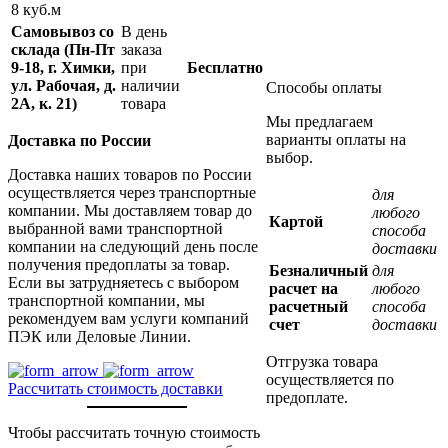
8 куб.м
Самовывоз со
В день
склада (Пн-Пт
заказа
9-18, г. Химки,
при
Бесплатно
ул. Рабочая, д.
наличии
Способы оплаты
2А, к. 21)
товара
Мы предлагаем
варианты оплаты на
Доставка по России
выбор.
Доставка наших товаров по России
осуществляется через транспортные
для
компании. Мы доставляем товар до
любого
Картой
выбранной вами транспортной
способа
компании на следующий день после
доставки
получения предоплаты за товар.
Безналичный
для
Если вы затрудняетесь с выбором
расчет на
любого
транспортной компании, мы
расчетный
способа
рекомендуем вам услуги компаний
счет
доставки
ПЭК или Деловые Линии.
Отгрузка товара
осуществляется по
Рассчитать стоимость доставки
предоплате.
Чтобы рассчитать точную стоимость