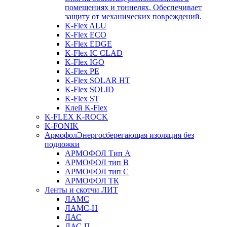
помещениях и тоннелях. Обеспечивает
защиту от механических повреждений.
K-Flex ALU
K-Flex ECO
K-Flex EDGE
K-Flex IC CLAD
K-Flex IGO
K-Flex PE
K-Flex SOLAR HT
K-Flex SOLID
K-Flex ST
Клей K-Flex
K-FLEX K-ROCK
K-FONIK
Армофол
Энергосберегающая изоляция без
подложки
АРМОФОЛ Тип А
АРМОФОЛ тип В
АРМОФОЛ тип C
АРМОФОЛ ТК
Ленты и скотчи ЛИТ
ЛАМС
ЛАМС-Н
ЛАС
ЛАС-П