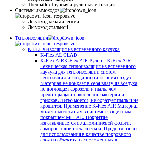
Thermaflex
Трубная и рулонная изоляция
Cистемы дымоходов
Дымоход керамический
Дымоход стальной
Теплоизоляция
K-FLEX
Изоляция из вспененного каучука
K-Flex AL CLAD
K-Flex AIR
K-Flex AIR Рулоны K-Flex AIR
Техническая теплоизоляция из вспененного
каучука для теплоизоляции систем
вентиляции и кондиционирования воздуха.
Материал не вбирает в себя влагу из воздуха,
не поглощает аэрозоли и пыль, чем
предотвращает накопление бактерий и
грибков. Легко моется, не образует пыль и не
крошится. Применение K-Flex AIR Материал
может выпускаться в системе c защитным
покрытием METAL. Покрытие
изготавливается из алюминиевой фольги,
армированной стеклосеткой. Предназначено
для использования в качестве покровного
слоя на объектах, расположенных в