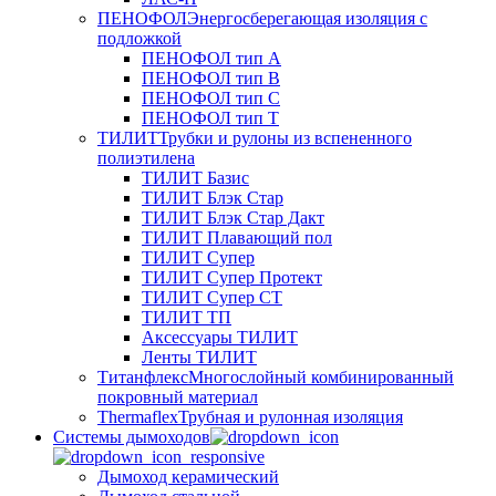
ПЕНОФОЛ
Энергосберегающая изоляция с
подложкой
ПЕНОФОЛ тип А
ПЕНОФОЛ тип B
ПЕНОФОЛ тип C
ПЕНОФОЛ тип T
ТИЛИТ
Трубки и рулоны из вспененного
полиэтилена
ТИЛИТ Базис
ТИЛИТ Блэк Стар
ТИЛИТ Блэк Стар Дакт
ТИЛИТ Плавающий пол
ТИЛИТ Супер
ТИЛИТ Супер Протект
ТИЛИТ Супер СТ
ТИЛИТ ТП
Аксессуары ТИЛИТ
Ленты ТИЛИТ
Титанфлекс
Многослойный комбинированный
покровный материал
Thermaflex
Трубная и рулонная изоляция
Cистемы дымоходов
Дымоход керамический