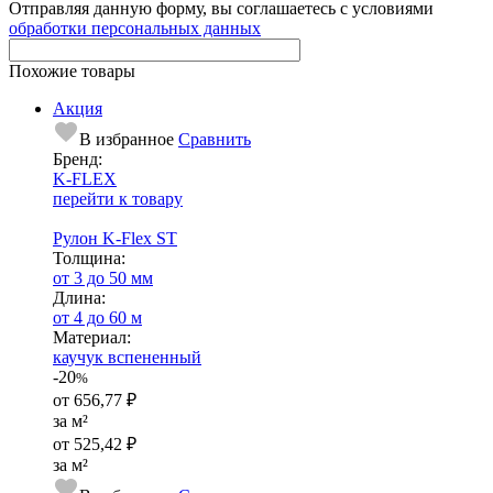
Отправляя данную форму, вы соглашаетесь с условиями
обработки персональных данных
Похожие товары
Акция
В избранное
Сравнить
Бренд:
K-FLEX
перейти к товару
Рулон K-Flex ST
Тол­щи­на:
от 3 до 50 мм
Длина:
от 4 до 60 м
Ма­­те­­ри­­ал:
каучук вспененный
-20
%
от
656,77 ₽
за м²
от
525,42 ₽
за м²