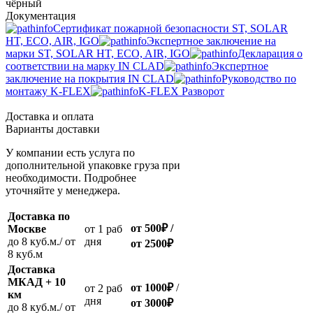
чёрный
Документация
Сертификат пожарной безопасности ST, SOLAR
HT, ECO, AIR, IGO
Экспертное заключение на
марки ST, SOLAR HT, ECO, AIR, IGO
Декларация о
соответствии на марку IN CLAD
Экспертное
заключение на покрытия IN CLAD
Руководство по
монтажу K-FLEX
K-FLEX Разворот
Доставка и оплата
Варианты доставки
У компании есть услуга по
дополнительной упаковке груза при
необходимости. Подробнее
уточняйте у менеджера.
Доставка по
от 500
₽
/
Москве
oт 1 раб
до 8 куб.м./ от
дня
от 2500
₽
8 куб.м
Доставка
МКАД + 10
от 1000
₽
/
oт 2 раб
км
дня
от
3000
₽
до 8 куб.м./ от