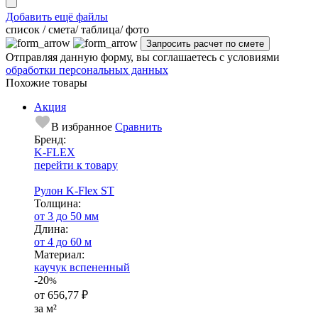
Добавить ещё файлы
cписок / смета/ таблица/ фото
Отправляя данную форму, вы соглашаетесь с условиями
обработки персональных данных
Похожие товары
Акция
В избранное
Сравнить
Бренд:
K-FLEX
перейти к товару
Рулон K-Flex ST
Тол­щи­на:
от 3 до 50 мм
Длина:
от 4 до 60 м
Ма­­те­­ри­­ал:
каучук вспененный
-20
%
от
656,77 ₽
за м²