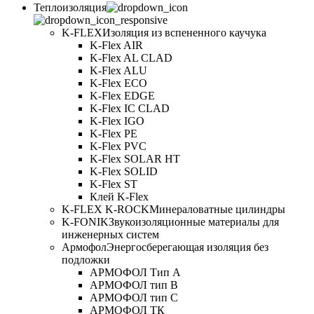
Теплоизоляция
K-FLEX
Изоляция из вспененного каучука
K-Flex AIR
K-Flex AL CLAD
K-Flex ALU
K-Flex ECO
K-Flex EDGE
K-Flex IC CLAD
K-Flex IGO
K-Flex PE
K-Flex PVC
K-Flex SOLAR HT
K-Flex SOLID
K-Flex ST
Клей K-Flex
K-FLEX K-ROCK
Минераловатные цилиндры
K-FONIK
Звукоизоляционные материалы для
инженерных систем
Армофол
Энергосберегающая изоляция без
подложки
АРМОФОЛ Тип А
АРМОФОЛ тип В
АРМОФОЛ тип C
АРМОФОЛ ТК