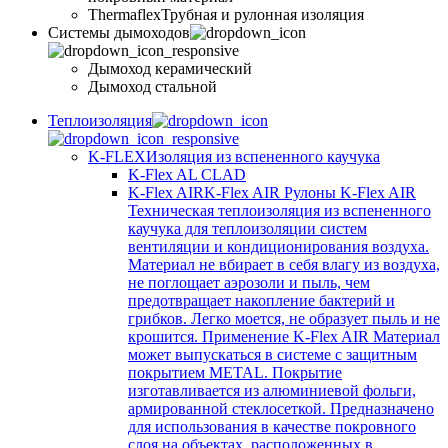
Thermaflex
Трубная и рулонная изоляция
Cистемы дымоходов
Дымоход керамический
Дымоход стальной
Теплоизоляция
K-FLEX
Изоляция из вспененного каучука
K-Flex AL CLAD
K-Flex AIR
K-Flex AIR Рулоны K-Flex AIR
Техническая теплоизоляция из вспененного
каучука для теплоизоляции систем
вентиляции и кондиционирования воздуха.
Материал не вбирает в себя влагу из воздуха,
не поглощает аэрозоли и пыль, чем
предотвращает накопление бактерий и
грибков. Легко моется, не образует пыль и не
крошится. Применение K-Flex AIR Материал
может выпускаться в системе c защитным
покрытием METAL. Покрытие
изготавливается из алюминиевой фольги,
армированной стеклосеткой. Предназначено
для использования в качестве покровного
слоя на объектах, расположенных в