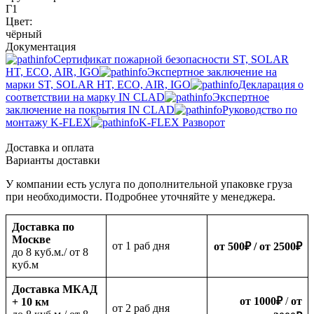
Г1
Цвет:
чёрный
Документация
Сертификат пожарной безопасности ST, SOLAR
HT, ECO, AIR, IGO
Экспертное заключение на
марки ST, SOLAR HT, ECO, AIR, IGO
Декларация о
соответствии на марку IN CLAD
Экспертное
заключение на покрытия IN CLAD
Руководство по
монтажу K-FLEX
K-FLEX Разворот
Доставка и оплата
Варианты доставки
У компании есть услуга по дополнительной упаковке груза
при необходимости. Подробнее уточняйте у менеджера.
Доставка по
Москве
oт 1 раб дня
от 500
₽
/ от 2500
₽
до 8 куб.м./ от 8
куб.м
Доставка МКАД
от 1000
₽
/
от
+ 10 км
oт 2 раб дня