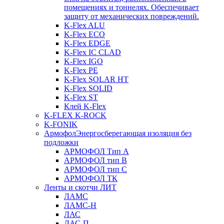
помещениях и тоннелях. Обеспечивает
защиту от механических повреждений.
K-Flex ALU
K-Flex ECO
K-Flex EDGE
K-Flex IC CLAD
K-Flex IGO
K-Flex PE
K-Flex SOLAR HT
K-Flex SOLID
K-Flex ST
Клей K-Flex
K-FLEX K-ROCK
K-FONIK
Армофол
Энергосберегающая изоляция без
подложки
АРМОФОЛ Тип А
АРМОФОЛ тип В
АРМОФОЛ тип C
АРМОФОЛ ТК
Ленты и скотчи ЛИТ
ЛАМС
ЛАМС-Н
ЛАС
ЛАС-П