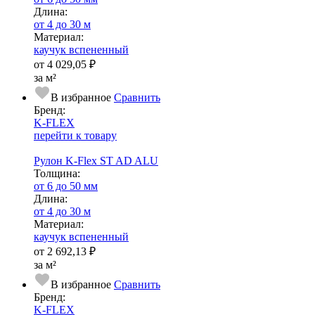
Длина:
от 4 до 30 м
Ма­­те­­ри­­ал:
каучук вспененный
от
4 029,05 ₽
за м²
В избранное
Сравнить
Бренд:
K-FLEX
перейти к товару
Рулон K-Flex ST AD ALU
Тол­щи­на:
от 6 до 50 мм
Длина:
от 4 до 30 м
Ма­­те­­ри­­ал:
каучук вспененный
от
2 692,13 ₽
за м²
В избранное
Сравнить
Бренд:
K-FLEX