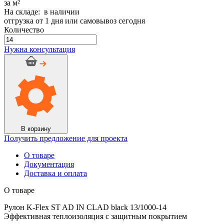
за м²
На складе: в наличии
отгрузка от 1 дня или самовывоз сегодня
Количество
Количество
товара
Нужна консультация
Рулон
K-
Flex
ST
AD
IN
CLAD
black
13/1000-
В корзину
14
Получить предложение для проекта
О товаре
Документация
Доставка и оплата
О товаре
Рулон K-Flex ST AD IN CLAD black 13/1000-14
Эффективная теплоизоляция с защитным покрытием