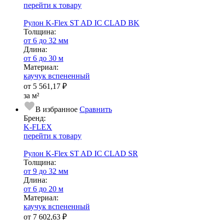
перейти к товару
Рулон K-Flex ST AD IC CLAD BK
Тол­щи­на:
от 6 до 32 мм
Длина:
от 6 до 30 м
Ма­­те­­ри­­ал:
каучук вспененный
от
5 561,17 ₽
за м²
В избранное
Сравнить
Бренд:
K-FLEX
перейти к товару
Рулон K-Flex ST AD IC CLAD SR
Тол­щи­на:
от 9 до 32 мм
Длина:
от 6 до 20 м
Ма­­те­­ри­­ал:
каучук вспененный
от
7 602,63 ₽