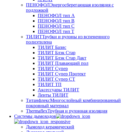
ПЕНОФОЛ
Энергосберегающая изоляция с
подложкой
ПЕНОФОЛ тип А
ПЕНОФОЛ тип B
ПЕНОФОЛ тип C
ПЕНОФОЛ тип T
ТИЛИТ
Трубки и рулоны из вспененного
полиэтилена
ТИЛИТ Базис
ТИЛИТ Блэк Стар
ТИЛИТ Блэк Стар Дакт
ТИЛИТ Плавающий пол
ТИЛИТ Супер
ТИЛИТ Супер Протект
ТИЛИТ Супер СТ
ТИЛИТ ТП
Аксессуары ТИЛИТ
Ленты ТИЛИТ
Титанфлекс
Многослойный комбинированный
покровный материал
Thermaflex
Трубная и рулонная изоляция
Cистемы дымоходов
Дымоход керамический