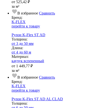
от
525,42 ₽
за м²
В избранное
Сравнить
Бренд:
K-FLEX
перейти к товару
Рулон K-Flex ST AD
Тол­щи­на:
от 3 до 50 мм
Длина:
от 4 до 60 м
Ма­­те­­ри­­ал:
каучук вспененный
от
1 449,77 ₽
за м²
В избранное
Сравнить
Бренд:
K-FLEX
перейти к товару
Рулон K-Flex ST AD AL CLAD
Тол­щи­на:
от 6 до 50 мм