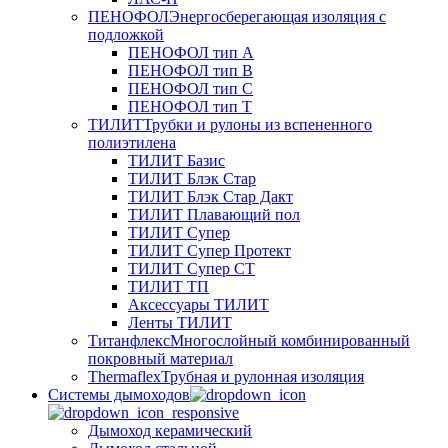
ПЕНОФОЛ
Энергосберегающая изоляция с
подложкой
ПЕНОФОЛ тип А
ПЕНОФОЛ тип B
ПЕНОФОЛ тип C
ПЕНОФОЛ тип T
ТИЛИТ
Трубки и рулоны из вспененного
полиэтилена
ТИЛИТ Базис
ТИЛИТ Блэк Стар
ТИЛИТ Блэк Стар Дакт
ТИЛИТ Плавающий пол
ТИЛИТ Супер
ТИЛИТ Супер Протект
ТИЛИТ Супер СТ
ТИЛИТ ТП
Аксессуары ТИЛИТ
Ленты ТИЛИТ
Титанфлекс
Многослойный комбинированный
покровный материал
Thermaflex
Трубная и рулонная изоляция
Cистемы дымоходов
Дымоход керамический