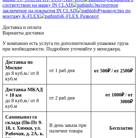
соответствии на марку IN CLAD
Экспертное
заключение на покрытия IN CLAD
Руководство по
монтажу K-FLEX
K-FLEX Разворот
Доставка и оплата
Варианты доставки
У компании есть услуга по дополнительной упаковке груза
при необходимости. Подробнее уточняйте у менеджера.
Доставка по
Москве
oт 1 раб дня
от 500
₽
/ от 2500
₽
до 8 куб.м./ от 8
куб.м
Доставка МКАД
от 1000
₽
/
от
+ 10 км
oт 2 раб дня
до 8 куб.м./ от 8
3000
₽
куб.м
Самовывоз со
склада (Пн-Пт 9-
В день заказа при
18, г. Химки, ул.
Бесплатно
наличии товара
Рабочая, д. 2А, к.