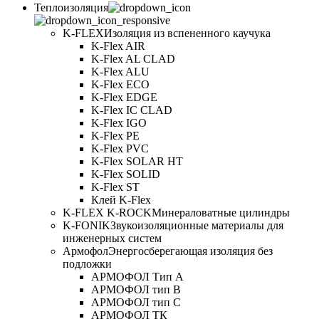
Теплоизоляция
K-FLEX
Изоляция из вспененного каучука
K-Flex AIR
K-Flex AL CLAD
K-Flex ALU
K-Flex ECO
K-Flex EDGE
K-Flex IC CLAD
K-Flex IGO
K-Flex PE
K-Flex PVC
K-Flex SOLAR HT
K-Flex SOLID
K-Flex ST
Клей K-Flex
K-FLEX K-ROCK
Минераловатные цилиндры
K-FONIK
Звукоизоляционные материалы для
инженерных систем
Армофол
Энергосберегающая изоляция без
подложки
АРМОФОЛ Тип А
АРМОФОЛ тип В
АРМОФОЛ тип C
АРМОФОЛ ТК