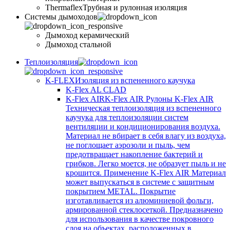
Thermaflex
Трубная и рулонная изоляция
Cистемы дымоходов
Дымоход керамический
Дымоход стальной
Теплоизоляция
K-FLEX
Изоляция из вспененного каучука
K-Flex AL CLAD
K-Flex AIR
K-Flex AIR Рулоны K-Flex AIR
Техническая теплоизоляция из вспененного
каучука для теплоизоляции систем
вентиляции и кондиционирования воздуха.
Материал не вбирает в себя влагу из воздуха,
не поглощает аэрозоли и пыль, чем
предотвращает накопление бактерий и
грибков. Легко моется, не образует пыль и не
крошится. Применение K-Flex AIR Материал
может выпускаться в системе c защитным
покрытием METAL. Покрытие
изготавливается из алюминиевой фольги,
армированной стеклосеткой. Предназначено
для использования в качестве покровного
слоя на объектах, расположенных в