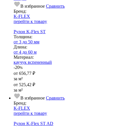
В избранное
Сравнить
Бренд:
K-FLEX
перейти к товару
Рулон K-Flex ST
Тол­щи­на:
от 3 до 50 мм
Длина:
от 4 до 60 м
Ма­­те­­ри­­ал:
каучук вспененный
-20
%
от
656,77 ₽
за м²
от
525,42 ₽
за м²
В избранное
Сравнить
Бренд:
K-FLEX
перейти к товару
Рулон K-Flex ST AD