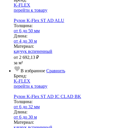
K-FLEX
перейти к товару
Рулон K-Flex ST AD ALU
Тол­щи­на:
от 6 до 50 мм
Длина:
от 4 до 30 м
Ма­­те­­ри­­ал:
каучук вспененный
от
2 692,13 ₽
за м²
В избранное
Сравнить
Бренд:
K-FLEX
перейти к товару
Рулон K-Flex ST AD IC CLAD BK
Тол­щи­на:
от 6 до 32 мм
Длина:
от 6 до 30 м
Ма­­те­­ри­­ал:
каучук вспененный