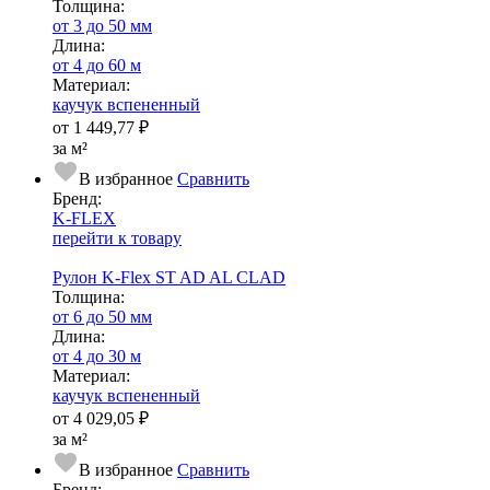
Тол­щи­на:
от 3 до 50 мм
Длина:
от 4 до 60 м
Ма­­те­­ри­­ал:
каучук вспененный
от
1 449,77 ₽
за м²
В избранное
Сравнить
Бренд:
K-FLEX
перейти к товару
Рулон K-Flex ST AD AL CLAD
Тол­щи­на:
от 6 до 50 мм
Длина:
от 4 до 30 м
Ма­­те­­ри­­ал:
каучук вспененный
от
4 029,05 ₽
за м²
В избранное
Сравнить
Бренд: