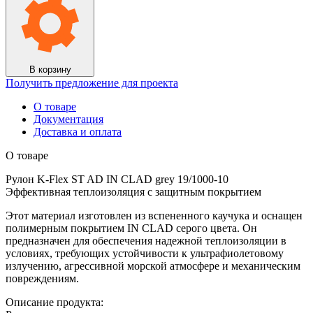
ST
AD
IN
CLAD
grey
19/1000-
В корзину
10
Получить предложение для проекта
О товаре
Документация
Доставка и оплата
О товаре
Рулон K-Flex ST AD IN CLAD grey 19/1000-10
Эффективная теплоизоляция с защитным покрытием
Этот материал изготовлен из вспененного каучука и оснащен
полимерным покрытием IN CLAD серого цвета. Он
предназначен для обеспечения надежной теплоизоляции в
условиях, требующих устойчивости к ультрафиолетовому
излучению, агрессивной морской атмосфере и механическим
повреждениям.
Описание продукта: