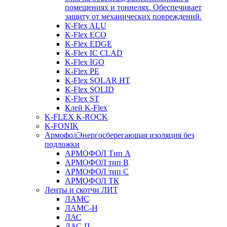
помещениях и тоннелях. Обеспечивает
защиту от механических повреждений.
K-Flex ALU
K-Flex ECO
K-Flex EDGE
K-Flex IC CLAD
K-Flex IGO
K-Flex PE
K-Flex SOLAR HT
K-Flex SOLID
K-Flex ST
Клей K-Flex
K-FLEX K-ROCK
K-FONIK
Армофол
Энергосберегающая изоляция без
подложки
АРМОФОЛ Тип А
АРМОФОЛ тип В
АРМОФОЛ тип C
АРМОФОЛ ТК
Ленты и скотчи ЛИТ
ЛАМС
ЛАМС-Н
ЛАС
ЛАС-П