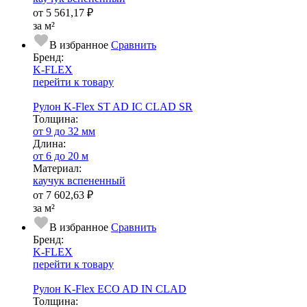
от
5 561,17 ₽
за м²
В избранное
Сравнить
Бренд:
K-FLEX
перейти к товару
Рулон K-Flex ST AD IC CLAD SR
Тол­щи­на:
от 9 до 32 мм
Длина:
от 6 до 20 м
Ма­­те­­ри­­ал:
каучук вспененный
от
7 602,63 ₽
за м²
В избранное
Сравнить
Бренд:
K-FLEX
перейти к товару
Рулон K-Flex ECO AD IN CLAD
Тол­щи­на: