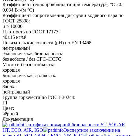
Коэффициент теплопроводности при температуре, °C 20:
0,034 Вт/(м·°C)
Коэффициент сопротивления диффузии водяного пара по
ГОСТ 25898:
μ ≥ 10000
Плотность по ГОСТ 17177:
40±15 кг/м³
Показатель кислотности (pH) по EN 13468:
нейтральный
Экологическая безопасность:
без асбеста / без CFC–HCFC
Масло и бензостойкость:
хорошая
Биологическая стойкость:
хорошая
Запах:
нейтральный
Группа горючести по ГОСТ 30244:
Г1
Цвет:
чёрный
Документация
Сертификат пожарной безопасности ST, SOLAR
HT, ECO, AIR, IGO
Экспертное заключение на
марки ST, SOLAR HT, ECO, AIR, IGO
Декларация о