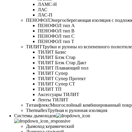
ЛАМС-Н
ЛАС
ЛАС-П
ПЕНОФОЛ
Энергосберегающая изоляция с подлож
ПЕНОФОЛ тип А
ПЕНОФОЛ тип B
ПЕНОФОЛ тип C
ПЕНОФОЛ тип T
ТИЛИТ
Трубки и рулоны из вспененного полиэтил
ТИЛИТ Базис
ТИЛИТ Блэк Стар
ТИЛИТ Блэк Стар Дакт
ТИЛИТ Плавающий пол
ТИЛИТ Супер
ТИЛИТ Супер Протект
ТИЛИТ Супер СТ
ТИЛИТ ТП
Аксессуары ТИЛИТ
Ленты ТИЛИТ
Титанфлекс
Многослойный комбинированный покр
Thermaflex
Трубная и рулонная изоляция
Cистемы дымоходов
Дымоход керамический
Дымоход стальной