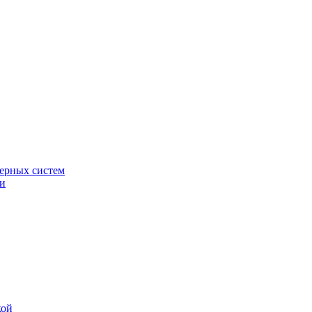
ерных систем
ки
кой