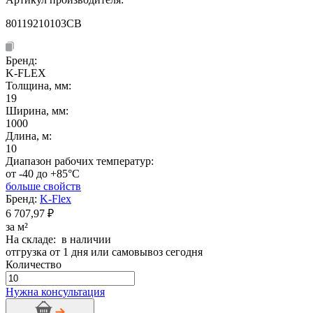
80119210103CB
Бренд:
K-FLEX
Толщина, мм:
19
Ширина, мм:
1000
Длина, м:
10
Диапазон рабочих температур:
от -40 до +85°C
больше свойств
Бренд:
K-Flex
6 707,97 ₽
за м²
На складе: в наличии
отгрузка от 1 дня или самовывоз сегодня
Количество
Количество
товара
Нужна консультация
Рулон