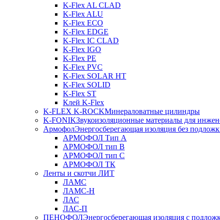
K-Flex AL CLAD
K-Flex ALU
K-Flex ECO
K-Flex EDGE
K-Flex IC CLAD
K-Flex IGO
K-Flex PE
K-Flex PVC
K-Flex SOLAR HT
K-Flex SOLID
K-Flex ST
Клей K-Flex
K-FLEX K-ROCK
Минераловатные цилиндры
K-FONIK
Звукоизоляционные материалы для инжен
Армофол
Энергосберегающая изоляция без подлож
АРМОФОЛ Тип А
АРМОФОЛ тип В
АРМОФОЛ тип C
АРМОФОЛ ТК
Ленты и скотчи ЛИТ
ЛАМС
ЛАМС-Н
ЛАС
ЛАС-П
ПЕНОФОЛ
Энергосберегающая изоляция с подлож