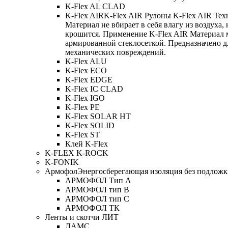
K-Flex AL CLAD
K-Flex AIR
K-Flex AIR Рулоны K-Flex AIR Тех
Материал не вбирает в себя влагу из воздуха,
крошится. Применение K-Flex AIR Материал 
армированной стеклосеткой. Предназначено д
механических повреждений.
K-Flex ALU
K-Flex ECO
K-Flex EDGE
K-Flex IC CLAD
K-Flex IGO
K-Flex PE
K-Flex SOLAR HT
K-Flex SOLID
K-Flex ST
Клей K-Flex
K-FLEX K-ROCK
K-FONIK
Армофол
Энергосберегающая изоляция без подлож
АРМОФОЛ Тип А
АРМОФОЛ тип В
АРМОФОЛ тип C
АРМОФОЛ ТК
Ленты и скотчи ЛИТ
ЛАМС