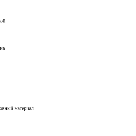
кой
ена
овный материал