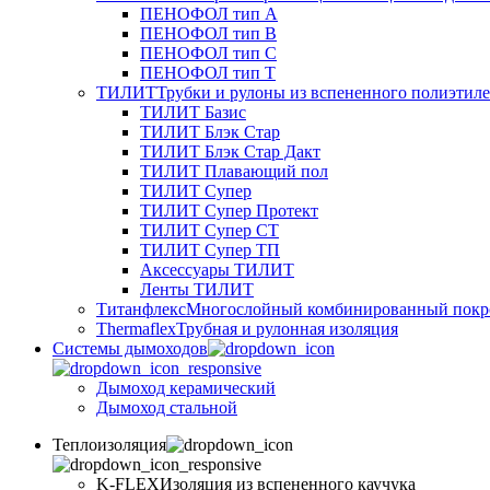
ПЕНОФОЛ тип А
ПЕНОФОЛ тип B
ПЕНОФОЛ тип C
ПЕНОФОЛ тип T
ТИЛИТ
Трубки и рулоны из вспененного полиэтил
ТИЛИТ Базис
ТИЛИТ Блэк Стар
ТИЛИТ Блэк Стар Дакт
ТИЛИТ Плавающий пол
ТИЛИТ Супер
ТИЛИТ Супер Протект
ТИЛИТ Супер СТ
ТИЛИТ Супер ТП
Аксессуары ТИЛИТ
Ленты ТИЛИТ
Титанфлекс
Многослойный комбинированный покр
Thermaflex
Трубная и рулонная изоляция
Cистемы дымоходов
Дымоход керамический
Дымоход стальной
Теплоизоляция
K-FLEX
Изоляция из вспененного каучука