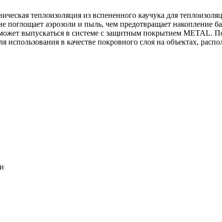
ническая теплоизоляция из вспененного каучука для теплоизоля
 не поглощает аэрозоли и пыль, чем предотвращает накопление ба
может выпускаться в системе c защитным покрытием METAL. По
ля использования в качестве покровного слоя на объектах, расп
ки