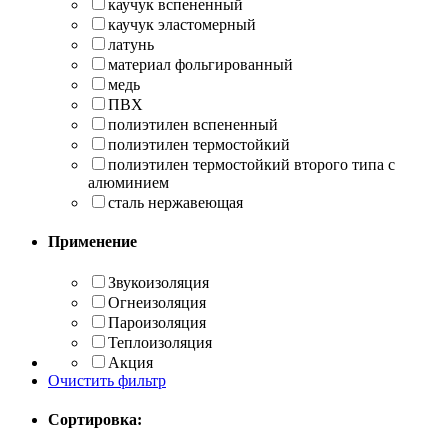
каучук вспененный
каучук эластомерный
латунь
материал фольгированный
медь
ПВХ
полиэтилен вспененный
полиэтилен термостойкий
полиэтилен термостойкий второго типа с
алюминием
сталь нержавеющая
Применение
Звукоизоляция
Огнеизоляция
Пароизоляция
Теплоизоляция
Акция
Очистить фильтр
Сортировка: