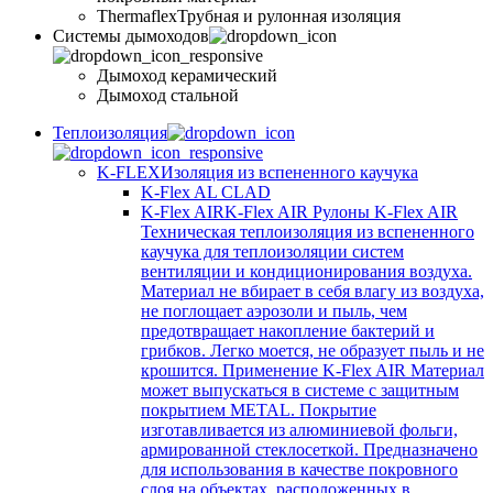
Thermaflex
Трубная и рулонная изоляция
Cистемы дымоходов
Дымоход керамический
Дымоход стальной
Теплоизоляция
K-FLEX
Изоляция из вспененного каучука
K-Flex AL CLAD
K-Flex AIR
K-Flex AIR Рулоны K-Flex AIR
Техническая теплоизоляция из вспененного
каучука для теплоизоляции систем
вентиляции и кондиционирования воздуха.
Материал не вбирает в себя влагу из воздуха,
не поглощает аэрозоли и пыль, чем
предотвращает накопление бактерий и
грибков. Легко моется, не образует пыль и не
крошится. Применение K-Flex AIR Материал
может выпускаться в системе c защитным
покрытием METAL. Покрытие
изготавливается из алюминиевой фольги,
армированной стеклосеткой. Предназначено
для использования в качестве покровного
слоя на объектах, расположенных в