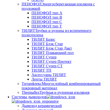
ПЕНОФОЛ
Энергосберегающая изоляция с
подложкой
ПЕНОФОЛ тип А
ПЕНОФОЛ тип B
ПЕНОФОЛ тип C
ПЕНОФОЛ тип T
ТИЛИТ
Трубки и рулоны из вспененного
полиэтилена
ТИЛИТ Базис
ТИЛИТ Блэк Стар
ТИЛИТ Блэк Стар Дакт
ТИЛИТ Плавающий пол
ТИЛИТ Супер
ТИЛИТ Супер Протект
ТИЛИТ Супер СТ
ТИЛИТ ТП
Аксессуары ТИЛИТ
Ленты ТИЛИТ
Титанфлекс
Многослойный комбинированный
покровный материал
Thermaflex
Трубная и рулонная изоляция
Cистемы дымоходов
Дымоход керамический