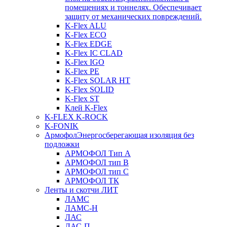
помещениях и тоннелях. Обеспечивает
защиту от механических повреждений.
K-Flex ALU
K-Flex ECO
K-Flex EDGE
K-Flex IC CLAD
K-Flex IGO
K-Flex PE
K-Flex SOLAR HT
K-Flex SOLID
K-Flex ST
Клей K-Flex
K-FLEX K-ROCK
K-FONIK
Армофол
Энергосберегающая изоляция без
подложки
АРМОФОЛ Тип А
АРМОФОЛ тип В
АРМОФОЛ тип C
АРМОФОЛ ТК
Ленты и скотчи ЛИТ
ЛАМС
ЛАМС-Н
ЛАС
ЛАС-П