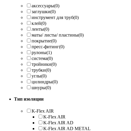
аксессуары
(0)
заглушки
(0)
инструмент для труб
(0)
клей
(0)
ленты
(0)
маты/ листы/ пластины
(0)
покрытие
(0)
пресс-фитинг
(0)
рулоны
(1)
система
(0)
тройники
(0)
трубки
(0)
углы
(0)
цилиндры
(0)
шнуры
(0)
Тип изоляции
K-Flex AIR
K-Flex AIR
K-Flex AIR AD
K-Flex AIR AD METAL