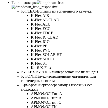
Теплоизоляция
K-FLEX
Изоляция из вспененного каучука
K-Flex AIR
K-Flex AL CLAD
K-Flex ALU
K-Flex ECO
K-Flex EDGE
K-Flex IC CLAD
K-Flex IGO
K-Flex PE
K-Flex PVC
K-Flex SOLAR HT
K-Flex SOLID
K-Flex ST
Клей K-Flex
K-FLEX K-ROCK
Минераловатные цилиндры
K-FONIK
Звукоизоляционные материалы для
инженерных систем
Армофол
Энергосберегающая изоляция без
подложки
АРМОФОЛ Тип А
АРМОФОЛ тип В
АРМОФОЛ тип C
АРМОФОЛ ТК