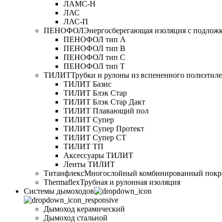
ЛАМС-Н
ЛАС
ЛАС-П
ПЕНОФОЛ
Энергосберегающая изоляция с подлож
ПЕНОФОЛ тип А
ПЕНОФОЛ тип B
ПЕНОФОЛ тип C
ПЕНОФОЛ тип T
ТИЛИТ
Трубки и рулоны из вспененного полиэтил
ТИЛИТ Базис
ТИЛИТ Блэк Стар
ТИЛИТ Блэк Стар Дакт
ТИЛИТ Плавающий пол
ТИЛИТ Супер
ТИЛИТ Супер Протект
ТИЛИТ Супер СТ
ТИЛИТ ТП
Аксессуары ТИЛИТ
Ленты ТИЛИТ
Титанфлекс
Многослойный комбинированный покр
Thermaflex
Трубная и рулонная изоляция
Cистемы дымоходов
Дымоход керамический
Дымоход стальной