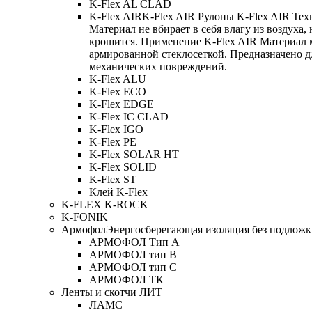
K-Flex AL CLAD
K-Flex AIR
K-Flex AIR Рулоны K-Flex AIR Тех
Материал не вбирает в себя влагу из воздуха,
крошится. Применение K-Flex AIR Материал 
армированной стеклосеткой. Предназначено д
механических повреждений.
K-Flex ALU
K-Flex ECO
K-Flex EDGE
K-Flex IC CLAD
K-Flex IGO
K-Flex PE
K-Flex SOLAR HT
K-Flex SOLID
K-Flex ST
Клей K-Flex
K-FLEX K-ROCK
K-FONIK
Армофол
Энергосберегающая изоляция без подлож
АРМОФОЛ Тип А
АРМОФОЛ тип В
АРМОФОЛ тип C
АРМОФОЛ ТК
Ленты и скотчи ЛИТ
ЛАМС