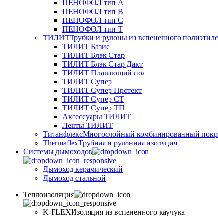
ПЕНОФОЛ тип А
ПЕНОФОЛ тип B
ПЕНОФОЛ тип C
ПЕНОФОЛ тип T
ТИЛИТ
Трубки и рулоны из вспененного полиэтил
ТИЛИТ Базис
ТИЛИТ Блэк Стар
ТИЛИТ Блэк Стар Дакт
ТИЛИТ Плавающий пол
ТИЛИТ Супер
ТИЛИТ Супер Протект
ТИЛИТ Супер СТ
ТИЛИТ Супер ТП
Аксессуары ТИЛИТ
Ленты ТИЛИТ
Титанфлекс
Многослойный комбинированный покр
Thermaflex
Трубная и рулонная изоляция
Cистемы дымоходов
Дымоход керамический
Дымоход стальной
Теплоизоляция
K-FLEX
Изоляция из вспененного каучука