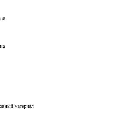
кой
ена
овный материал