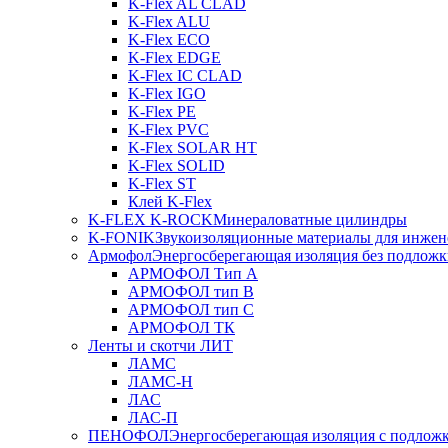
K-Flex AL CLAD
K-Flex ALU
K-Flex ECO
K-Flex EDGE
K-Flex IC CLAD
K-Flex IGO
K-Flex PE
K-Flex PVC
K-Flex SOLAR HT
K-Flex SOLID
K-Flex ST
Клей K-Flex
K-FLEX K-ROCK
Минераловатные цилиндры
K-FONIK
Звукоизоляционные материалы для инжен
Армофол
Энергосберегающая изоляция без подлож
АРМОФОЛ Тип А
АРМОФОЛ тип В
АРМОФОЛ тип C
АРМОФОЛ ТК
Ленты и скотчи ЛИТ
ЛАМС
ЛАМС-Н
ЛАС
ЛАС-П
ПЕНОФОЛ
Энергосберегающая изоляция с подлож