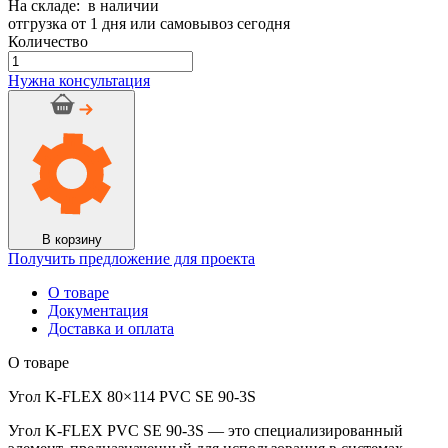
На складе: в наличии
отгрузка от 1 дня или самовывоз сегодня
Количество
Количество
товара
Нужна консультация
Угол
K-
FLEX
80x114
PVC
SE
90-
3S
В корзину
Получить предложение для проекта
О товаре
Документация
Доставка и оплата
О товаре
Угол K-FLEX 80×114 PVC SE 90-3S
Угол K-FLEX PVC SE 90-3S — это специализированный