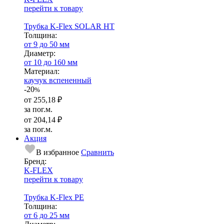
перейти к товару
Трубка K-Flex SOLAR HT
Тол­щи­на:
от 9 до 50 мм
Диаметр:
от 10 до 160 мм
Ма­­те­­ри­­ал:
каучук вспененный
-20
%
от
255,18 ₽
за пог.м.
от
204,14 ₽
за пог.м.
Акция
В избранное
Сравнить
Бренд:
K-FLEX
перейти к товару
Трубка K-Flex PE
Тол­щи­на:
от 6 до 25 мм