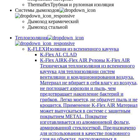
Thermaflex
Трубная и рулонная изоляция
Cистемы дымоходов
Дымоход керамический
Дымоход стальной
Теплоизоляция
K-FLEX
Изоляция из вспененного каучука
K-Flex AL CLAD
K-Flex AIR
K-Flex AIR Рулоны K-Flex AIR
Техническая теплоизоляция из вспененного
каучука для теплоизоляции систем
вентиляции и кондиционирования воздуха.
Материал не вбирает в себя влагу из воздуха,
не поглощает аэрозоли и пыль, чем
предотвращает накопление бактерий и
грибков. Легко моется, не образует пыль и не
крошится. Применение K-Flex AIR Материал
может выпускаться в системе c защитным
покрытием METAL. Покрытие
изготавливается из алюминиевой фольги,
армированной стеклосеткой. Предназначено
для использования в качестве покровного
слоя на объектах, расположенных в