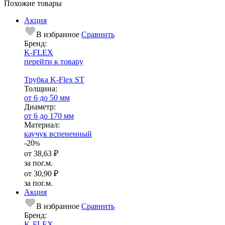
Похожие товары
Акция
В избранное
Сравнить
Бренд:
K-FLEX
перейти к товару
Трубка K-Flex ST
Тол­щи­на:
от 6 до 50 мм
Диаметр:
от 6 до 170 мм
Ма­­те­­ри­­ал:
каучук вспененный
-20
%
от
38,63 ₽
за пог.м.
от
30,90 ₽
за пог.м.
Акция
В избранное
Сравнить
Бренд:
K-FLEX