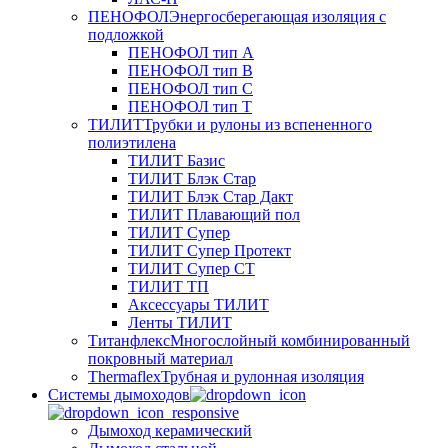
ПЕНОФОЛ
Энергосберегающая изоляция с
подложкой
ПЕНОФОЛ тип А
ПЕНОФОЛ тип B
ПЕНОФОЛ тип C
ПЕНОФОЛ тип T
ТИЛИТ
Трубки и рулоны из вспененного
полиэтилена
ТИЛИТ Базис
ТИЛИТ Блэк Стар
ТИЛИТ Блэк Стар Дакт
ТИЛИТ Плавающий пол
ТИЛИТ Супер
ТИЛИТ Супер Протект
ТИЛИТ Супер СТ
ТИЛИТ ТП
Аксессуары ТИЛИТ
Ленты ТИЛИТ
Титанфлекс
Многослойный комбинированный
покровный материал
Thermaflex
Трубная и рулонная изоляция
Cистемы дымоходов
Дымоход керамический