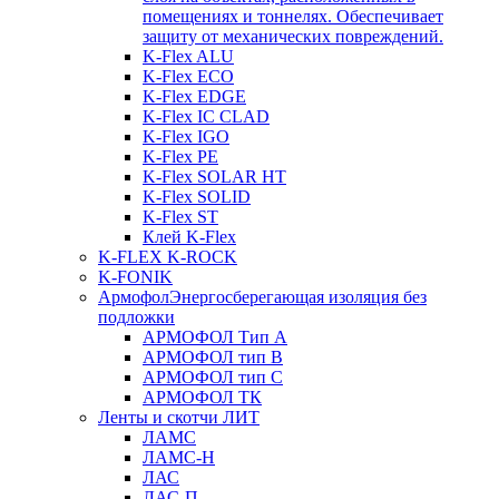
помещениях и тоннелях. Обеспечивает
защиту от механических повреждений.
K-Flex ALU
K-Flex ECO
K-Flex EDGE
K-Flex IC CLAD
K-Flex IGO
K-Flex PE
K-Flex SOLAR HT
K-Flex SOLID
K-Flex ST
Клей K-Flex
K-FLEX K-ROCK
K-FONIK
Армофол
Энергосберегающая изоляция без
подложки
АРМОФОЛ Тип А
АРМОФОЛ тип В
АРМОФОЛ тип C
АРМОФОЛ ТК
Ленты и скотчи ЛИТ
ЛАМС
ЛАМС-Н
ЛАС
ЛАС-П