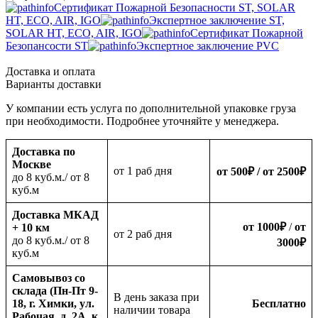
Сертификат Пожарной Безопасности ST, SOLAR
HT, ECO, AIR, IGO
Экспертное заключение ST,
SOLAR HT, ECO, AIR, IGO
Сертификат Пожарной
Безопансости ST
Экспертное заключение PVC
Доставка и оплата
Варианты доставки
У компании есть услуга по дополнительной упаковке груза
при необходимости. Подробнее уточняйте у менеджера.
Доставка по
Москве
oт 1 раб дня
от 500
₽
/ от 2500
₽
до 8 куб.м./ от 8
куб.м
Доставка МКАД
от 1000
₽
/
от
+ 10 км
oт 2 раб дня
до 8 куб.м./ от 8
3000
₽
куб.м
Самовывоз со
склада (Пн-Пт 9-
В день заказа при
18, г. Химки, ул.
Бесплатно
наличии товара
Рабочая, д. 2А, к.