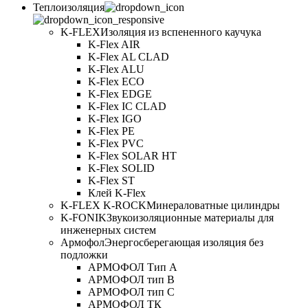
Теплоизоляция
K-FLEX
Изоляция из вспененного каучука
K-Flex AIR
K-Flex AL CLAD
K-Flex ALU
K-Flex ECO
K-Flex EDGE
K-Flex IC CLAD
K-Flex IGO
K-Flex PE
K-Flex PVC
K-Flex SOLAR HT
K-Flex SOLID
K-Flex ST
Клей K-Flex
K-FLEX K-ROCK
Минераловатные цилиндры
K-FONIK
Звукоизоляционные материалы для
инженерных систем
Армофол
Энергосберегающая изоляция без
подложки
АРМОФОЛ Тип А
АРМОФОЛ тип В
АРМОФОЛ тип C
АРМОФОЛ ТК