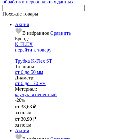
обработки персональных данных
Похожие товары
Акция
В избранное
Сравнить
Бренд:
K-FLEX
перейти к товару
Трубка K-Flex ST
Тол­щи­на:
от 6 до 50 мм
Диаметр:
от 6 до 170 мм
Ма­­те­­ри­­ал:
каучук вспененный
-20
%
от
38,63 ₽
за пог.м.
от
30,90 ₽
за пог.м.
Акция