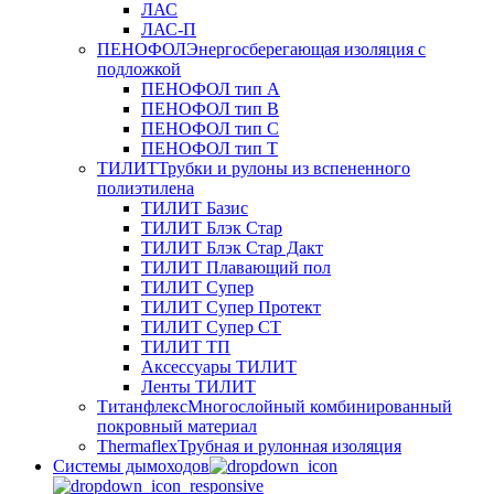
ЛАС
ЛАС-П
ПЕНОФОЛ
Энергосберегающая изоляция с
подложкой
ПЕНОФОЛ тип А
ПЕНОФОЛ тип B
ПЕНОФОЛ тип C
ПЕНОФОЛ тип T
ТИЛИТ
Трубки и рулоны из вспененного
полиэтилена
ТИЛИТ Базис
ТИЛИТ Блэк Стар
ТИЛИТ Блэк Стар Дакт
ТИЛИТ Плавающий пол
ТИЛИТ Супер
ТИЛИТ Супер Протект
ТИЛИТ Супер СТ
ТИЛИТ ТП
Аксессуары ТИЛИТ
Ленты ТИЛИТ
Титанфлекс
Многослойный комбинированный
покровный материал
Thermaflex
Трубная и рулонная изоляция
Cистемы дымоходов