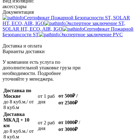
Вид изоляции:
аксессуары
Документация
Сертификат Пожарной Безопасности ST, SOLAR
HT, ECO, AIR, IGO
Экспертное заключение ST,
SOLAR HT, ECO, AIR, IGO
Сертификат Пожарной
Безопансости ST
Экспертное заключение PVC
Доставка и оплата
Варианты доставки
У компании есть услуга по
дополнительной упаковке груза при
необходимости. Подробнее
уточняйте у менеджера.
Доставка по
от 500
₽
/
Москве
oт 1 раб
до 8 куб.м./ от
дня
от 2500
₽
8 куб.м
Доставка
МКАД + 10
от 1000
₽
/
oт 2 раб
км
дня
от
3000
₽
до 8 куб.м./ от
8 куб.м