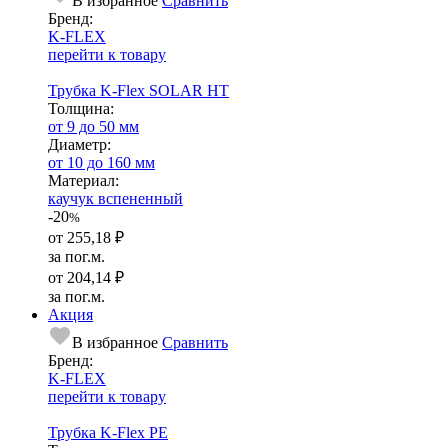
В избранное
Сравнить
Бренд:
K-FLEX
перейти к товару
Трубка K-Flex SOLAR HT
Тол­щи­на:
от 9 до 50 мм
Диаметр:
от 10 до 160 мм
Ма­­те­­ри­­ал:
каучук вспененный
-20
%
от
255,18 ₽
за пог.м.
от
204,14 ₽
за пог.м.
Акция
В избранное
Сравнить
Бренд:
K-FLEX
перейти к товару
Трубка K-Flex PE