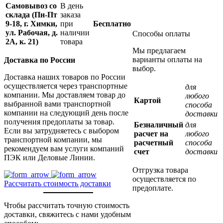
Самовывоз со
В день
склада (Пн-Пт
заказа
9-18, г. Химки,
при
Бесплатно
ул. Рабочая, д.
наличии
Способы оплаты
2А, к. 21)
товара
Мы предлагаем
варианты оплаты на
Доставка по России
выбор.
Доставка наших товаров по России
осуществляется через транспортные
для
компании. Мы доставляем товар до
любого
Картой
выбранной вами транспортной
способа
компании на следующий день после
доставки
получения предоплаты за товар.
Безналичный
для
Если вы затрудняетесь с выбором
расчет на
любого
транспортной компании, мы
расчетный
способа
рекомендуем вам услуги компаний
счет
доставки
ПЭК или Деловые Линии.
Отгрузка товара
осуществляется по
Рассчитать стоимость доставки
предоплате.
Чтобы рассчитать точную стоимость
доставки, свяжитесь с нами удобным