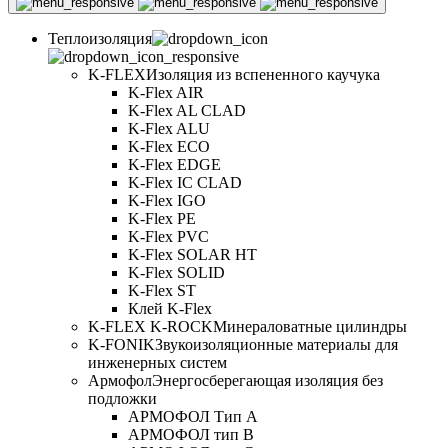
Теплоизоляция
K-FLEX
Изоляция из вспененного каучука
K-Flex AIR
K-Flex AL CLAD
K-Flex ALU
K-Flex ECO
K-Flex EDGE
K-Flex IC CLAD
K-Flex IGO
K-Flex PE
K-Flex PVC
K-Flex SOLAR HT
K-Flex SOLID
K-Flex ST
Клей K-Flex
K-FLEX K-ROCK
Минераловатные цилиндры
K-FONIK
Звукоизоляционные материалы для
инженерных систем
Армофол
Энергосберегающая изоляция без
подложки
АРМОФОЛ Тип А
АРМОФОЛ тип В