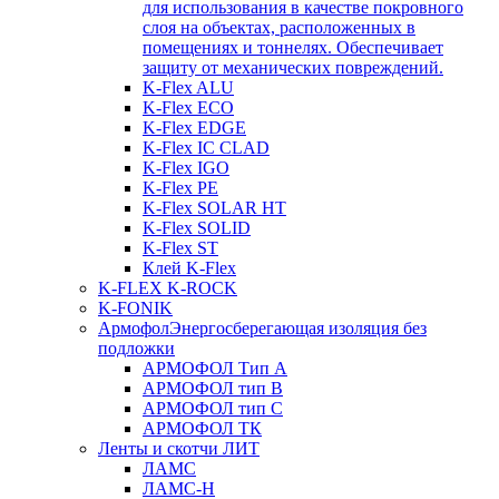
для использования в качестве покровного
слоя на объектах, расположенных в
помещениях и тоннелях. Обеспечивает
защиту от механических повреждений.
K-Flex ALU
K-Flex ECO
K-Flex EDGE
K-Flex IC CLAD
K-Flex IGO
K-Flex PE
K-Flex SOLAR HT
K-Flex SOLID
K-Flex ST
Клей K-Flex
K-FLEX K-ROCK
K-FONIK
Армофол
Энергосберегающая изоляция без
подложки
АРМОФОЛ Тип А
АРМОФОЛ тип В
АРМОФОЛ тип C
АРМОФОЛ ТК
Ленты и скотчи ЛИТ
ЛАМС
ЛАМС-Н