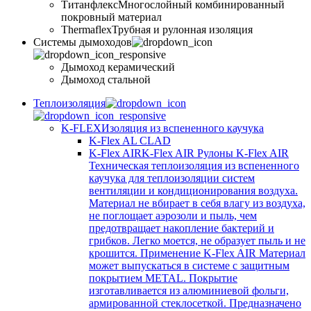
Титанфлекс
Многослойный комбинированный
покровный материал
Thermaflex
Трубная и рулонная изоляция
Cистемы дымоходов
Дымоход керамический
Дымоход стальной
Теплоизоляция
K-FLEX
Изоляция из вспененного каучука
K-Flex AL CLAD
K-Flex AIR
K-Flex AIR Рулоны K-Flex AIR
Техническая теплоизоляция из вспененного
каучука для теплоизоляции систем
вентиляции и кондиционирования воздуха.
Материал не вбирает в себя влагу из воздуха,
не поглощает аэрозоли и пыль, чем
предотвращает накопление бактерий и
грибков. Легко моется, не образует пыль и не
крошится. Применение K-Flex AIR Материал
может выпускаться в системе c защитным
покрытием METAL. Покрытие
изготавливается из алюминиевой фольги,
армированной стеклосеткой. Предназначено