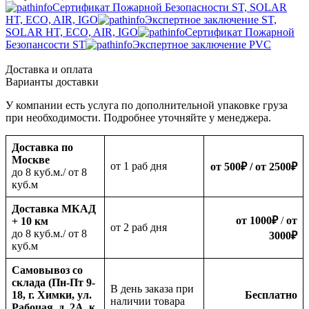
Сертификат Пожарной Безопасности ST, SOLAR
HT, ECO, AIR, IGO
Экспертное заключение ST,
SOLAR HT, ECO, AIR, IGO
Сертификат Пожарной
Безопансости ST
Экспертное заключение PVC
Доставка и оплата
Варианты доставки
У компании есть услуга по дополнительной упаковке груза
при необходимости. Подробнее уточняйте у менеджера.
Доставка по
Москве
oт 1 раб дня
от 500
₽
/ от 2500
₽
до 8 куб.м./ от 8
куб.м
Доставка МКАД
от 1000
₽
/
от
+ 10 км
oт 2 раб дня
до 8 куб.м./ от 8
3000
₽
куб.м
Самовывоз со
склада (Пн-Пт 9-
В день заказа при
18, г. Химки, ул.
Бесплатно
наличии товара
Рабочая, д. 2А, к.