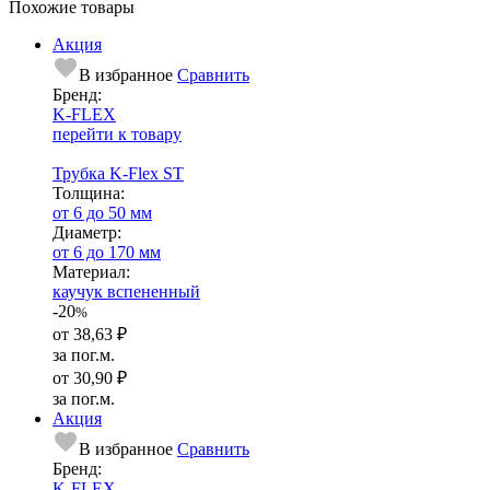
Похожие товары
Акция
В избранное
Сравнить
Бренд:
K-FLEX
перейти к товару
Трубка K-Flex ST
Тол­щи­на:
от 6 до 50 мм
Диаметр:
от 6 до 170 мм
Ма­­те­­ри­­ал:
каучук вспененный
-20
%
от
38,63 ₽
за пог.м.
от
30,90 ₽
за пог.м.
Акция
В избранное
Сравнить
Бренд:
K-FLEX