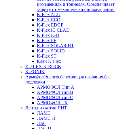
помещениях и тоннелях. Обеспечивает
защиту от механических повреждений.
K-Flex ALU
K-Flex ECO
K-Flex EDGE
K-Flex IC CLAD
K-Flex IGO
K-Flex PE
K-Flex SOLAR HT
K-Flex SOLID
K-Flex ST
Клей K-Flex
K-FLEX K-ROCK
K-FONIK
Армофол
Энергосберегающая изоляция без
подложки
АРМОФОЛ Тип А
АРМОФОЛ тип В
АРМОФОЛ тип C
АРМОФОЛ ТК
Ленты и скотчи ЛИТ
ЛАМС
ЛАМС-Н
ЛАС
ЛАС-П