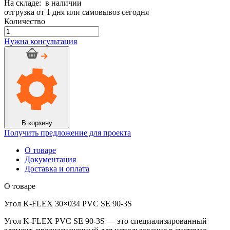
На складе: в наличии
отгрузка от 1 дня или самовывоз сегодня
Количество
Количество
товара
Нужна консультация
Угол
K-
FLEX
30x034
PVC
SE
90-
3S
В корзину
Получить предложение для проекта
О товаре
Документация
Доставка и оплата
О товаре
Угол K-FLEX 30×034 PVC SE 90-3S
Угол K-FLEX PVC SE 90-3S — это специализированный