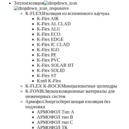
Теплоизоляция
K-FLEX
Изоляция из вспененного каучука
K-Flex AIR
K-Flex AL CLAD
K-Flex ALU
K-Flex ECO
K-Flex EDGE
K-Flex IC CLAD
K-Flex IGO
K-Flex PE
K-Flex PVC
K-Flex SOLAR HT
K-Flex SOLID
K-Flex ST
Клей K-Flex
K-FLEX K-ROCK
Минераловатные цилиндры
K-FONIK
Звукоизоляционные материалы для
инженерных систем
Армофол
Энергосберегающая изоляция без
подложки
АРМОФОЛ Тип А
АРМОФОЛ тип В
АРМОФОЛ тип C
АРМОФОЛ ТК