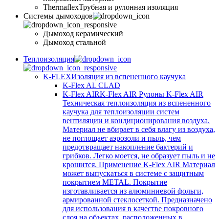
Thermaflex
Трубная и рулонная изоляция
Cистемы дымоходов
Дымоход керамический
Дымоход стальной
Теплоизоляция
K-FLEX
Изоляция из вспененного каучука
K-Flex AL CLAD
K-Flex AIR
K-Flex AIR Рулоны K-Flex AIR
Техническая теплоизоляция из вспененного
каучука для теплоизоляции систем
вентиляции и кондиционирования воздуха.
Материал не вбирает в себя влагу из воздуха,
не поглощает аэрозоли и пыль, чем
предотвращает накопление бактерий и
грибков. Легко моется, не образует пыль и не
крошится. Применение K-Flex AIR Материал
может выпускаться в системе c защитным
покрытием METAL. Покрытие
изготавливается из алюминиевой фольги,
армированной стеклосеткой. Предназначено
для использования в качестве покровного
слоя на объектах, расположенных в