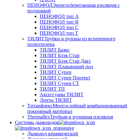
ПЕНОФОЛ
Энергосберегающая изоляция с
подложкой
ПЕНОФОЛ тип А
ПЕНОФОЛ тип B
ПЕНОФОЛ тип C
ПЕНОФОЛ тип T
ТИЛИТ
Трубки и рулоны из вспененного
полиэтилена
ТИЛИТ Базис
ТИЛИТ Блэк Стар
ТИЛИТ Блэк Стар Дакт
ТИЛИТ Плавающий пол
ТИЛИТ Супер
ТИЛИТ Супер Протект
ТИЛИТ Супер СТ
ТИЛИТ ТП
Аксессуары ТИЛИТ
Ленты ТИЛИТ
Титанфлекс
Многослойный комбинированный
покровный материал
Thermaflex
Трубная и рулонная изоляция
Cистемы дымоходов
Дымоход керамический