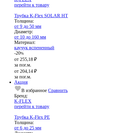
перейти к товару
Трубка K-Flex SOLAR HT
Тол­щи­на:
от 9 до 50 мм
Диаметр:
от 10 до 160 мм
Ма­­те­­ри­­ал:
каучук вспененный
-20
%
от
255,18 ₽
за пог.м.
от
204,14 ₽
за пог.м.
Акция
В избранное
Сравнить
Бренд:
K-FLEX
перейти к товару
Трубка K-Flex PE
Тол­щи­на:
от 6 до 25 мм