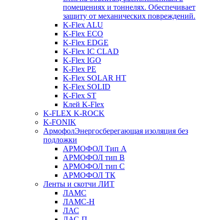
помещениях и тоннелях. Обеспечивает
защиту от механических повреждений.
K-Flex ALU
K-Flex ECO
K-Flex EDGE
K-Flex IC CLAD
K-Flex IGO
K-Flex PE
K-Flex SOLAR HT
K-Flex SOLID
K-Flex ST
Клей K-Flex
K-FLEX K-ROCK
K-FONIK
Армофол
Энергосберегающая изоляция без
подложки
АРМОФОЛ Тип А
АРМОФОЛ тип В
АРМОФОЛ тип C
АРМОФОЛ ТК
Ленты и скотчи ЛИТ
ЛАМС
ЛАМС-Н
ЛАС
ЛАС-П