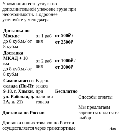
У компании есть услуга по
дополнительной упаковке груза при
необходимости. Подробнее
уточняйте у менеджера.
Доставка по
от 500
₽
/
Москве
oт 1 раб
до 8 куб.м./ от
дня
от 2500
₽
8 куб.м
Доставка
МКАД + 10
от 1000
₽
/
oт 2 раб
км
дня
от
3000
₽
до 8 куб.м./ от
8 куб.м
Самовывоз со
В день
склада (Пн-Пт
заказа
9-18, г. Химки,
при
Бесплатно
ул. Рабочая, д.
наличии
Способы оплаты
2А, к. 21)
товара
Мы предлагаем
варианты оплаты на
Доставка по России
выбор.
Доставка наших товаров по России
осуществляется через транспортные
для