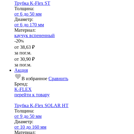
Трубка K-Flex ST
Тол­щи­на:
от 6 до 50 мм
Диаметр:
от 6 до 170 мм
Ма­­те­­ри­­ал:
каучук вспененный
-20
%
от
38,63 ₽
за пог.м.
от
30,90 ₽
за пог.м.
Акция
В избранное
Сравнить
Бренд:
K-FLEX
перейти к товару
Трубка K-Flex SOLAR HT
Тол­щи­на:
от 9 до 50 мм
Диаметр:
от 10 до 160 мм
Ма­­те­­ри­­ал: