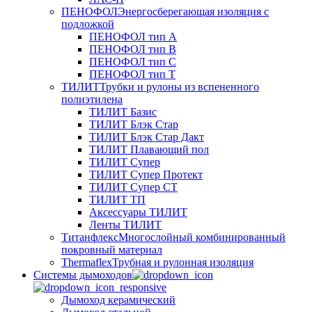
ПЕНОФОЛ
Энергосберегающая изоляция с
подложкой
ПЕНОФОЛ тип А
ПЕНОФОЛ тип B
ПЕНОФОЛ тип C
ПЕНОФОЛ тип T
ТИЛИТ
Трубки и рулоны из вспененного
полиэтилена
ТИЛИТ Базис
ТИЛИТ Блэк Стар
ТИЛИТ Блэк Стар Дакт
ТИЛИТ Плавающий пол
ТИЛИТ Супер
ТИЛИТ Супер Протект
ТИЛИТ Супер СТ
ТИЛИТ ТП
Аксессуары ТИЛИТ
Ленты ТИЛИТ
Титанфлекс
Многослойный комбинированный
покровный материал
Thermaflex
Трубная и рулонная изоляция
Cистемы дымоходов
Дымоход керамический