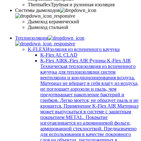
Thermaflex
Трубная и рулонная изоляция
Cистемы дымоходов
Дымоход керамический
Дымоход стальной
Теплоизоляция
K-FLEX
Изоляция из вспененного каучука
K-Flex AL CLAD
K-Flex AIR
K-Flex AIR Рулоны K-Flex AIR
Техническая теплоизоляция из вспененного
каучука для теплоизоляции систем
вентиляции и кондиционирования воздуха.
Материал не вбирает в себя влагу из воздуха,
не поглощает аэрозоли и пыль, чем
предотвращает накопление бактерий и
грибков. Легко моется, не образует пыль и не
крошится. Применение K-Flex AIR Материал
может выпускаться в системе c защитным
покрытием METAL. Покрытие
изготавливается из алюминиевой фольги,
армированной стеклосеткой. Предназначено
для использования в качестве покровного
слоя на объектах, расположенных в