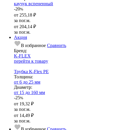
каучук вспененный
-20
%
от
255,18 ₽
за пог.м.
от
204,14 ₽
за пог.м.
Акция
В избранное
Сравнить
Бренд:
K-FLEX
перейти к товару
Трубка K-Flex PE
Тол­щи­на:
от 6 до 25 мм
Диаметр:
от 15 до 160 мм
-25
%
от
19,32 ₽
за пог.м.
от
14,49 ₽
за пог.м.
В избранное
Сравнить