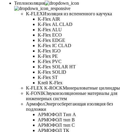
Теплоизоляция
K-FLEX
Изоляция из вспененного каучука
K-Flex AIR
K-Flex AL CLAD
K-Flex ALU
K-Flex ECO
K-Flex EDGE
K-Flex IC CLAD
K-Flex IGO
K-Flex PE
K-Flex PVC
K-Flex SOLAR HT
K-Flex SOLID
K-Flex ST
Клей K-Flex
K-FLEX K-ROCK
Минераловатные цилиндры
K-FONIK
Звукоизоляционные материалы для
инженерных систем
Армофол
Энергосберегающая изоляция без
подложки
АРМОФОЛ Тип А
АРМОФОЛ тип В
АРМОФОЛ тип C
АРМОФОЛ ТК