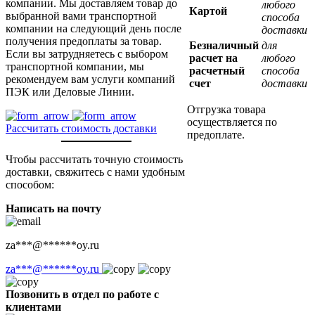
компании. Мы доставляем товар до
любого
Картой
выбранной вами транспортной
способа
компании на следующий день после
доставки
получения предоплаты за товар.
Безналичный
для
Если вы затрудняетесь с выбором
расчет на
любого
транспортной компании, мы
расчетный
способа
рекомендуем вам услуги компаний
счет
доставки
ПЭК или Деловые Линии.
Отгрузка товара
осуществляется по
Рассчитать стоимость доставки
предоплате.
Чтобы рассчитать точную стоимость
доставки, свяжитесь с нами удобным
способом:
Написать на почту
za
***
@
******
oy.ru
za
***
@
******
oy.ru
Позвонить в отдел по работе с
клиентами