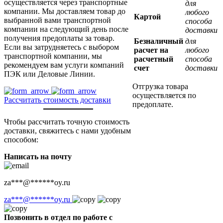
осуществляется через транспортные
для
компании. Мы доставляем товар до
любого
Картой
выбранной вами транспортной
способа
компании на следующий день после
доставки
получения предоплаты за товар.
Безналичный
для
Если вы затрудняетесь с выбором
расчет на
любого
транспортной компании, мы
расчетный
способа
рекомендуем вам услуги компаний
счет
доставки
ПЭК или Деловые Линии.
Отгрузка товара
осуществляется по
Рассчитать стоимость доставки
предоплате.
Чтобы рассчитать точную стоимость
доставки, свяжитесь с нами удобным
способом:
Написать на почту
za
***
@
******
oy.ru
za
***
@
******
oy.ru
Позвонить в отдел по работе с