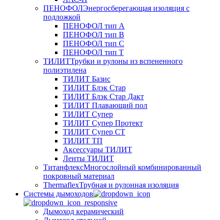
ПЕНОФОЛ
Энергосберегающая изоляция с
подложкой
ПЕНОФОЛ тип А
ПЕНОФОЛ тип B
ПЕНОФОЛ тип C
ПЕНОФОЛ тип T
ТИЛИТ
Трубки и рулоны из вспененного
полиэтилена
ТИЛИТ Базис
ТИЛИТ Блэк Стар
ТИЛИТ Блэк Стар Дакт
ТИЛИТ Плавающий пол
ТИЛИТ Супер
ТИЛИТ Супер Протект
ТИЛИТ Супер СТ
ТИЛИТ ТП
Аксессуары ТИЛИТ
Ленты ТИЛИТ
Титанфлекс
Многослойный комбинированный
покровный материал
Thermaflex
Трубная и рулонная изоляция
Cистемы дымоходов
Дымоход керамический