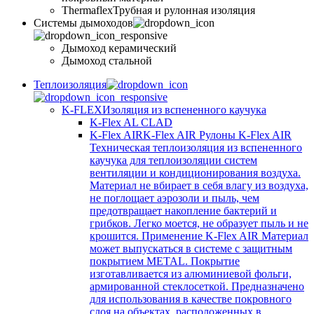
Thermaflex
Трубная и рулонная изоляция
Cистемы дымоходов
Дымоход керамический
Дымоход стальной
Теплоизоляция
K-FLEX
Изоляция из вспененного каучука
K-Flex AL CLAD
K-Flex AIR
K-Flex AIR Рулоны K-Flex AIR
Техническая теплоизоляция из вспененного
каучука для теплоизоляции систем
вентиляции и кондиционирования воздуха.
Материал не вбирает в себя влагу из воздуха,
не поглощает аэрозоли и пыль, чем
предотвращает накопление бактерий и
грибков. Легко моется, не образует пыль и не
крошится. Применение K-Flex AIR Материал
может выпускаться в системе c защитным
покрытием METAL. Покрытие
изготавливается из алюминиевой фольги,
армированной стеклосеткой. Предназначено
для использования в качестве покровного
слоя на объектах, расположенных в