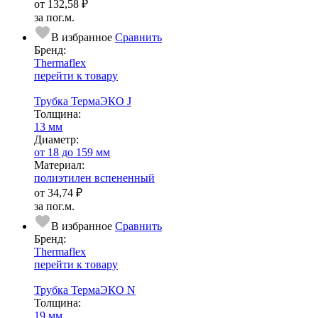
от
132,58 ₽
за пог.м.
В избранное
Сравнить
Бренд:
Thermaflex
перейти к товару
Трубка ТермаЭКО J
Тол­щи­на:
13 мм
Диаметр:
от 18 до 159 мм
Ма­­те­­ри­­ал:
полиэтилен вспененный
от
34,74 ₽
за пог.м.
В избранное
Сравнить
Бренд:
Thermaflex
перейти к товару
Трубка ТермаЭКО N
Тол­щи­на:
19 мм