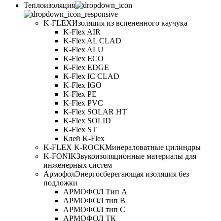
Теплоизоляция
K-FLEX
Изоляция из вспененного каучука
K-Flex AIR
K-Flex AL CLAD
K-Flex ALU
K-Flex ECO
K-Flex EDGE
K-Flex IC CLAD
K-Flex IGO
K-Flex PE
K-Flex PVC
K-Flex SOLAR HT
K-Flex SOLID
K-Flex ST
Клей K-Flex
K-FLEX K-ROCK
Минераловатные цилиндры
K-FONIK
Звукоизоляционные материалы для
инженерных систем
Армофол
Энергосберегающая изоляция без
подложки
АРМОФОЛ Тип А
АРМОФОЛ тип В
АРМОФОЛ тип C
АРМОФОЛ ТК