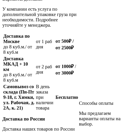
У компании есть услуга по
дополнительной упаковке груза при
необходимости. Подробнее
уточняйте у менеджера.
Доставка по
от 500
₽
/
Москве
oт 1 раб
до 8 куб.м./ от
дня
от 2500
₽
8 куб.м
Доставка
МКАД + 10
от 1000
₽
/
oт 2 раб
км
дня
от
3000
₽
до 8 куб.м./ от
8 куб.м
Самовывоз со
В день
склада (Пн-Пт
заказа
9-18, г. Химки,
при
Бесплатно
ул. Рабочая, д.
наличии
Способы оплаты
2А, к. 21)
товара
Мы предлагаем
варианты оплаты на
Доставка по России
выбор.
Доставка наших товаров по России