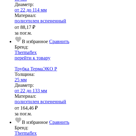
Диаметр:
от 22 до 114 мм
Ма­­те­­ри­­ал:
полиэтилен вспененный
от
88,17 ₽
за пог.м.
В избранное
Сравнить
Бренд:
Thermaflex
перейти к товару
Трубка ТермаЭКО P
Тол­щи­на:
25 мм
Диаметр:
от 22 до 133 мм
Ма­­те­­ри­­ал:
полиэтилен вспененный
от
164,46 ₽
за пог.м.
В избранное
Сравнить
Бренд:
Thermaflex