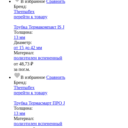
В избранное
Сравнить
Бренд:
Thermaflex
перейти к товару
Трубка Термакомпакт IS J
Тол­щи­на:
13 мм
Диаметр:
от 15 до 42 мм
Ма­­те­­ри­­ал:
полиэтилен вспененный
от
48,73 ₽
за пог.м.
В избранное
Сравнить
Бренд:
Thermaflex
перейти к товару
Трубка Термасмарт ПРО J
Тол­щи­на:
13 мм
Ма­­те­­ри­­ал:
полиэтилен вспененный