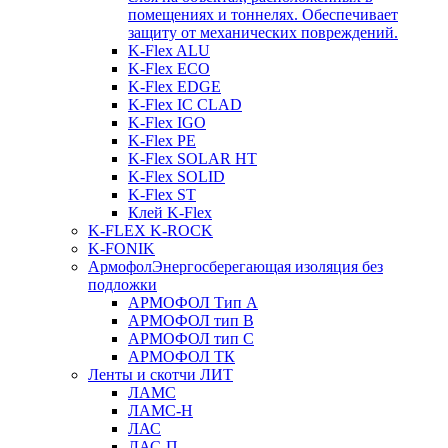
помещениях и тоннелях. Обеспечивает
защиту от механических повреждений.
K-Flex ALU
K-Flex ECO
K-Flex EDGE
K-Flex IC CLAD
K-Flex IGO
K-Flex PE
K-Flex SOLAR HT
K-Flex SOLID
K-Flex ST
Клей K-Flex
K-FLEX K-ROCK
K-FONIK
Армофол
Энергосберегающая изоляция без
подложки
АРМОФОЛ Тип А
АРМОФОЛ тип В
АРМОФОЛ тип C
АРМОФОЛ ТК
Ленты и скотчи ЛИТ
ЛАМС
ЛАМС-Н
ЛАС
ЛАС-П