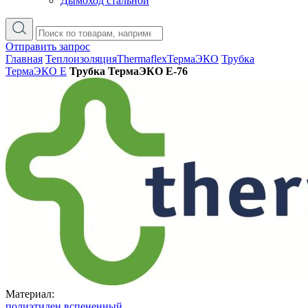
Дымоход стальной
Отправить запрос
Главная
Теплоизоляция
Thermaflex
ТермаЭКО
Трубка
ТермаЭКО Е
Трубка ТермаЭКО Е-76
Материал:
полиэтилен вспененный