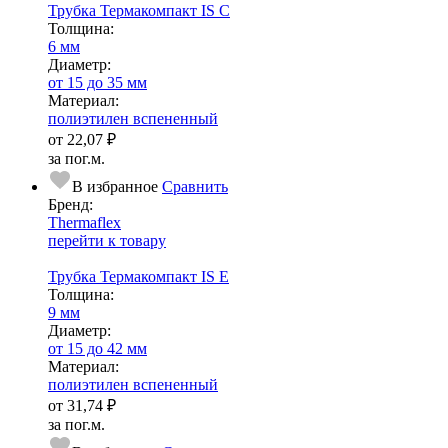
Трубка Термакомпакт IS C
Тол­щи­на:
6 мм
Диаметр:
от 15 до 35 мм
Ма­­те­­ри­­ал:
полиэтилен вспененный
от
22,07 ₽
за пог.м.
В избранное
Сравнить
Бренд:
Thermaflex
перейти к товару
Трубка Термакомпакт IS E
Тол­щи­на:
9 мм
Диаметр:
от 15 до 42 мм
Ма­­те­­ри­­ал:
полиэтилен вспененный
от
31,74 ₽
за пог.м.