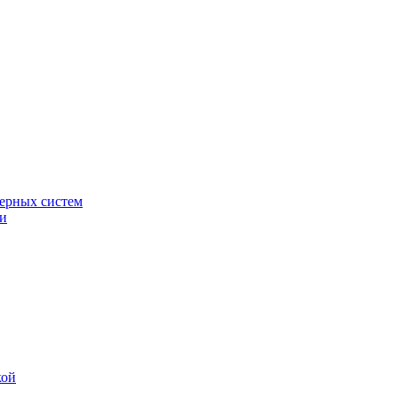
ерных систем
ки
кой