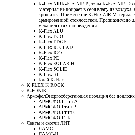
K-Flex AIR
K-Flex AIR Рулоны K-Flex AIR Тех
Материал не вбирает в себя влагу из воздуха,
крошится. Применение K-Flex AIR Материал 
армированной стеклосеткой. Предназначено д
механических повреждений.
K-Flex ALU
K-Flex ECO
K-Flex EDGE
K-Flex IC CLAD
K-Flex IGO
K-Flex PE
K-Flex SOLAR HT
K-Flex SOLID
K-Flex ST
Клей K-Flex
K-FLEX K-ROCK
K-FONIK
Армофол
Энергосберегающая изоляция без подлож
АРМОФОЛ Тип А
АРМОФОЛ тип В
АРМОФОЛ тип C
АРМОФОЛ ТК
Ленты и скотчи ЛИТ
ЛАМС
ЛАМС-Н