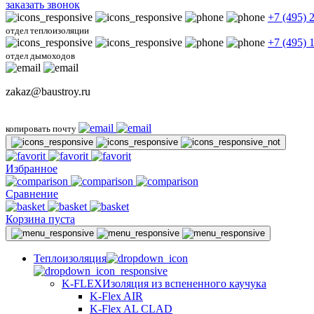
заказать звонок
+7 (495) 
отдел теплоизоляции
+7 (495) 
отдел дымоходов
zakaz@baustroy.ru
копировать почту
Избранное
Сравнение
Корзина пуста
Теплоизоляция
K-FLEX
Изоляция из вспененного каучука
K-Flex AIR
K-Flex AL CLAD