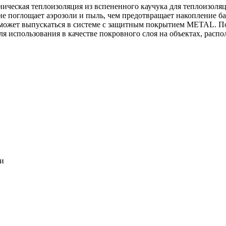
ническая теплоизоляция из вспененного каучука для теплоизоля
 не поглощает аэрозоли и пыль, чем предотвращает накопление ба
может выпускаться в системе c защитным покрытием METAL. По
ля использования в качестве покровного слоя на объектах, расп
ки