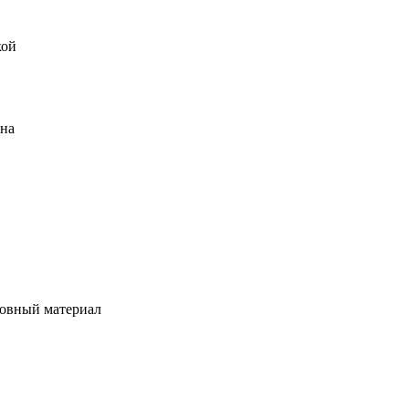
кой
ена
овный материал