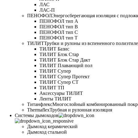
ЛАС
ЛАС-П
ПЕНОФОЛ
Энергосберегающая изоляция с подлож
ПЕНОФОЛ тип А
ПЕНОФОЛ тип B
ПЕНОФОЛ тип C
ПЕНОФОЛ тип T
ТИЛИТ
Трубки и рулоны из вспененного полиэтил
ТИЛИТ Базис
ТИЛИТ Блэк Стар
ТИЛИТ Блэк Стар Дакт
ТИЛИТ Плавающий пол
ТИЛИТ Супер
ТИЛИТ Супер Протект
ТИЛИТ Супер СТ
ТИЛИТ ТП
Аксессуары ТИЛИТ
Ленты ТИЛИТ
Титанфлекс
Многослойный комбинированный покр
Thermaflex
Трубная и рулонная изоляция
Cистемы дымоходов
Дымоход керамический
Дымоход стальной