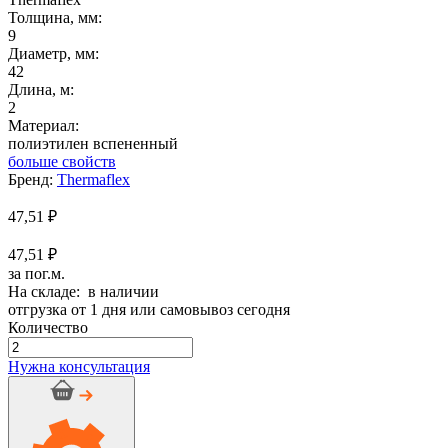
Толщина, мм:
9
Диаметр, мм:
42
Длина, м:
2
Материал:
полиэтилен вспененный
больше свойств
Бренд:
Thermaflex
47,51
₽
47,51 ₽
за пог.м.
На складе: в наличии
отгрузка от 1 дня или самовывоз сегодня
Количество
Количество
товара
Нужна консультация
Трубка
ТермаЭКО
Е-42