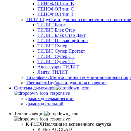
ПЕНОФОЛ тип B
ПЕНОФОЛ тип C
ПЕНОФОЛ тип T
ТИЛИТ
Трубки и рулоны из вспененного полиэтил
ТИЛИТ Базис
ТИЛИТ Блэк Стар
ТИЛИТ Блэк Стар Дакт
ТИЛИТ Плавающий пол
ТИЛИТ Супер
ТИЛИТ Супер Протект
ТИЛИТ Супер СТ
ТИЛИТ Супер ТП
Аксессуары ТИЛИТ
Ленты ТИЛИТ
Титанфлекс
Многослойный комбинированный покр
Thermaflex
Трубная и рулонная изоляция
Cистемы дымоходов
Дымоход керамический
Дымоход стальной
Теплоизоляция
K-FLEX
Изоляция из вспененного каучука
K-Flex AL CLAD