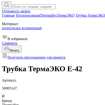
Отправить запрос
Главная
Теплоизоляция
Thermaflex
ТермаЭКО
Трубка ТермаЭКО
Материал:
полиэтилен вспененный
В избранное
Сравнить
Печать
Получить предложение для проекта
Трубка ТермаЭКО Е-42
Артикул:
50005147
Бренд:
Thermaflex