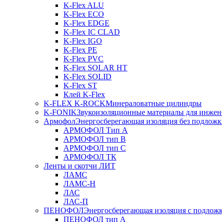
K-Flex ALU
K-Flex ECO
K-Flex EDGE
K-Flex IC CLAD
K-Flex IGO
K-Flex PE
K-Flex PVC
K-Flex SOLAR HT
K-Flex SOLID
K-Flex ST
Клей K-Flex
K-FLEX K-ROCK
Минераловатные цилиндры
K-FONIK
Звукоизоляционные материалы для инжен
Армофол
Энергосберегающая изоляция без подлож
АРМОФОЛ Тип А
АРМОФОЛ тип В
АРМОФОЛ тип C
АРМОФОЛ ТК
Ленты и скотчи ЛИТ
ЛАМС
ЛАМС-Н
ЛАС
ЛАС-П
ПЕНОФОЛ
Энергосберегающая изоляция с подлож
ПЕНОФОЛ тип А