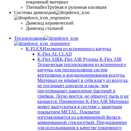
покровный материал
Thermaflex
Трубная и рулонная изоляция
Cистемы дымоходов
Дымоход керамический
Дымоход стальной
Теплоизоляция
K-FLEX
Изоляция из вспененного каучука
K-Flex AL CLAD
K-Flex AIR
K-Flex AIR Рулоны K-Flex AIR
Техническая теплоизоляция из вспененного
каучука для теплоизоляции систем
вентиляции и кондиционирования воздуха.
Материал не вбирает в себя влагу из воздуха,
не поглощает аэрозоли и пыль, чем
предотвращает накопление бактерий и
грибков. Легко моется, не образует пыль и не
крошится. Применение K-Flex AIR Материал
может выпускаться в системе c защитным
покрытием METAL. Покрытие
изготавливается из алюминиевой фольги,
армированной стеклосеткой. Предназначено
для использования в качестве покровного