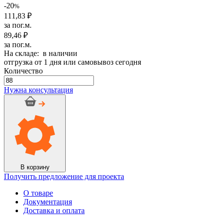
составляла
-20
89,46 ₽.
%
111,83 ₽.
111,83 ₽
за пог.м.
89,46 ₽
за пог.м.
На складе: в наличии
отгрузка от 1 дня или самовывоз сегодня
Количество
Количество
товара
Нужна консультация
Трубка
K-
Flex
ST
9/35
-2
(88
п.м.)
В корзину
Получить предложение для проекта
О товаре
Документация
Доставка и оплата