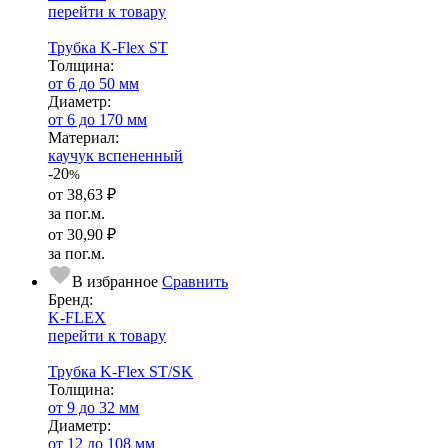
перейти к товару
Трубка K-Flex ST
Тол­щи­на:
от 6 до 50 мм
Диаметр:
от 6 до 170 мм
Ма­­те­­ри­­ал:
каучук вспененный
-20
%
от
38,63 ₽
за пог.м.
от
30,90 ₽
за пог.м.
В избранное
Сравнить
Бренд:
K-FLEX
перейти к товару
Трубка K-Flex ST/SK
Тол­щи­на:
от 9 до 32 мм
Диаметр:
от 12 до 108 мм