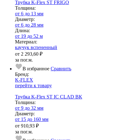
Трубка K-Flex ST FRIGO
Тол­щи­на:
от 6 до 13 мм
Диаметр:
от 6 до 28 мм
Длина:
от 19 до 52 м
Ма­­те­­ри­­ал:
каучук вспененный
от
2 293,60 ₽
за пог.м.
В избранное
Сравнить
Бренд:
K-FLEX
перейти к товару
Трубка K-Flex ST IC CLAD ВК
Тол­щи­на:
от 9 до 32 мм
Диаметр:
от 15 до 160 мм
от
910,93 ₽
за пог.м.