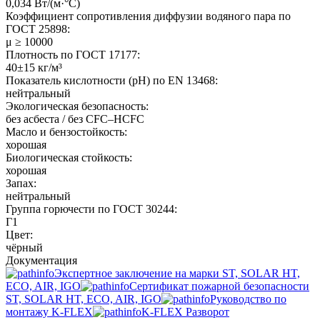
0,034 Вт/(м·°C)
Коэффициент сопротивления диффузии водяного пара по
ГОСТ 25898:
μ ≥ 10000
Плотность по ГОСТ 17177:
40±15 кг/м³
Показатель кислотности (pH) по EN 13468:
нейтральный
Экологическая безопасность:
без асбеста / без CFC–HCFC
Масло и бензостойкость:
хорошая
Биологическая стойкость:
хорошая
Запах:
нейтральный
Группа горючести по ГОСТ 30244:
Г1
Цвет:
чёрный
Документация
Экспертное заключение на марки ST, SOLAR HT,
ECO, AIR, IGO
Сертификат пожарной безопасности
ST, SOLAR HT, ECO, AIR, IGO
Руководство по
монтажу K-FLEX
K-FLEX Разворот