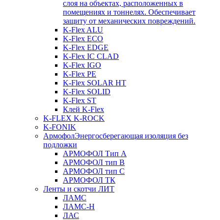
слоя на объектах, расположенных в
помещениях и тоннелях. Обеспечивает
защиту от механических повреждений.
K-Flex ALU
K-Flex ECO
K-Flex EDGE
K-Flex IC CLAD
K-Flex IGO
K-Flex PE
K-Flex SOLAR HT
K-Flex SOLID
K-Flex ST
Клей K-Flex
K-FLEX K-ROCK
K-FONIK
Армофол
Энергосберегающая изоляция без
подложки
АРМОФОЛ Тип А
АРМОФОЛ тип В
АРМОФОЛ тип C
АРМОФОЛ ТК
Ленты и скотчи ЛИТ
ЛАМС
ЛАМС-Н
ЛАС