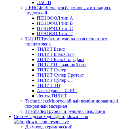
ЛАС-П
ПЕНОФОЛ
Энергосберегающая изоляция с
подложкой
ПЕНОФОЛ тип А
ПЕНОФОЛ тип B
ПЕНОФОЛ тип C
ПЕНОФОЛ тип T
ТИЛИТ
Трубки и рулоны из вспененного
полиэтилена
ТИЛИТ Базис
ТИЛИТ Блэк Стар
ТИЛИТ Блэк Стар Дакт
ТИЛИТ Плавающий пол
ТИЛИТ Супер
ТИЛИТ Супер Протект
ТИЛИТ Супер СТ
ТИЛИТ ТП
Аксессуары ТИЛИТ
Ленты ТИЛИТ
Титанфлекс
Многослойный комбинированный
покровный материал
Thermaflex
Трубная и рулонная изоляция
Cистемы дымоходов
Дымоход керамический