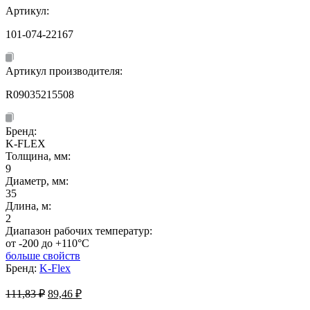
Артикул:
101-074-22167
Артикул производителя:
R09035215508
Бренд:
K-FLEX
Толщина, мм:
9
Диаметр, мм:
35
Длина, м:
2
Диапазон рабочих температур:
от -200 до +110°C
больше свойств
Бренд:
K-Flex
Первоначальная
Текущая
111,83
₽
89,46
₽
цена
цена: