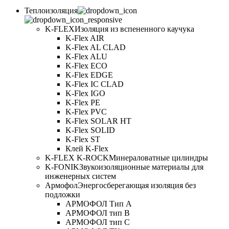
Теплоизоляция
K-FLEX
Изоляция из вспененного каучука
K-Flex AIR
K-Flex AL CLAD
K-Flex ALU
K-Flex ECO
K-Flex EDGE
K-Flex IC CLAD
K-Flex IGO
K-Flex PE
K-Flex PVC
K-Flex SOLAR HT
K-Flex SOLID
K-Flex ST
Клей K-Flex
K-FLEX K-ROCK
Минераловатные цилиндры
K-FONIK
Звукоизоляционные материалы для
инженерных систем
Армофол
Энергосберегающая изоляция без
подложки
АРМОФОЛ Тип А
АРМОФОЛ тип В
АРМОФОЛ тип C