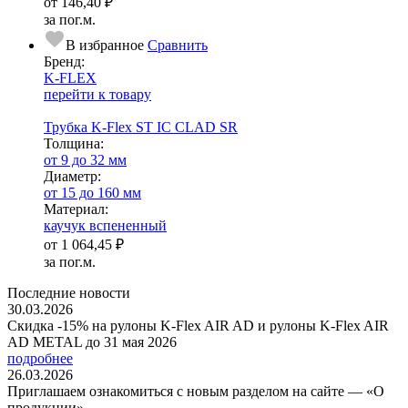
от
146,40 ₽
за пог.м.
В избранное
Сравнить
Бренд:
K-FLEX
перейти к товару
Трубка K-Flex ST IС CLAD SR
Тол­щи­на:
от 9 до 32 мм
Диаметр:
от 15 до 160 мм
Ма­­те­­ри­­ал:
каучук вспененный
от
1 064,45 ₽
за пог.м.
Последние новости
30.03.2026
Скидка -15% на рулоны K-Flex AIR AD и рулоны K-Flex AIR
AD METAL до 31 мая 2026
подробнее
26.03.2026
Приглашаем ознакомиться с новым разделом на сайте — «О
продукции»