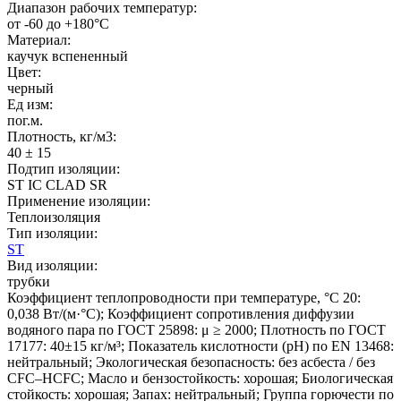
Диапазон рабочих температур:
от -60 до +180°C
Материал:
каучук вспененный
Цвет:
черный
Ед изм:
пог.м.
Плотность, кг/м3:
40 ± 15
Подтип изоляции:
ST IC CLAD SR
Применение изоляции:
Теплоизоляция
Тип изоляции:
ST
Вид изоляции:
трубки
Коэффициент теплопроводности при температуре, °C 20:
0,038 Вт/(м·°C); Коэффициент сопротивления диффузии
водяного пара по ГОСТ 25898: μ ≥ 2000; Плотность по ГОСТ
17177: 40±15 кг/м³; Показатель кислотности (pH) по EN 13468:
нейтральный; Экологическая безопасность: без асбеста / без
CFC–HCFC; Масло и бензостойкость: хорошая; Биологическая
стойкость: хорошая; Запах: нейтральный; Группа горючести по