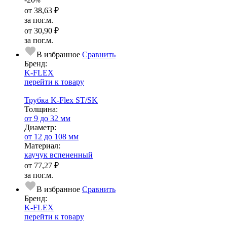
%
от
38,63 ₽
за пог.м.
от
30,90 ₽
за пог.м.
В избранное
Сравнить
Бренд:
K-FLEX
перейти к товару
Трубка K-Flex ST/SK
Тол­щи­на:
от 9 до 32 мм
Диаметр:
от 12 до 108 мм
Ма­­те­­ри­­ал:
каучук вспененный
от
77,27 ₽
за пог.м.
В избранное
Сравнить
Бренд:
K-FLEX
перейти к товару