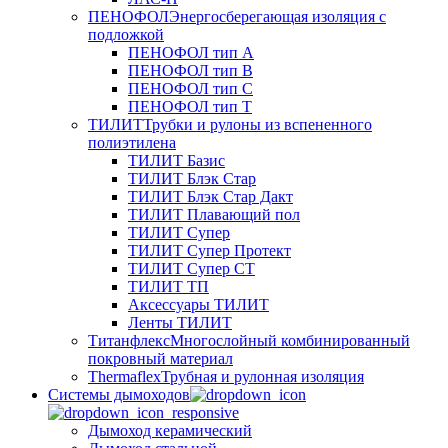
ПЕНОФОЛ
Энергосберегающая изоляция с
подложкой
ПЕНОФОЛ тип А
ПЕНОФОЛ тип B
ПЕНОФОЛ тип C
ПЕНОФОЛ тип T
ТИЛИТ
Трубки и рулоны из вспененного
полиэтилена
ТИЛИТ Базис
ТИЛИТ Блэк Стар
ТИЛИТ Блэк Стар Дакт
ТИЛИТ Плавающий пол
ТИЛИТ Супер
ТИЛИТ Супер Протект
ТИЛИТ Супер СТ
ТИЛИТ ТП
Аксессуары ТИЛИТ
Ленты ТИЛИТ
Титанфлекс
Многослойный комбинированный
покровный материал
Thermaflex
Трубная и рулонная изоляция
Cистемы дымоходов
Дымоход керамический