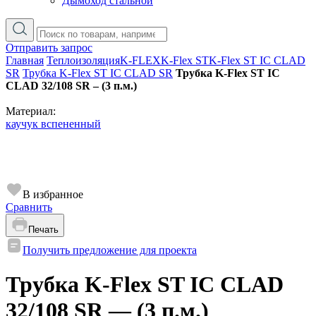
Дымоход стальной
Отправить запрос
Главная
Теплоизоляция
K-FLEX
K-Flex ST
K-Flex ST IC CLAD
SR
Трубка K-Flex ST IС CLAD SR
Трубка K-Flex ST IС
CLAD 32/108 SR – (3 п.м.)
Материал:
каучук вспененный
В избранное
Сравнить
Печать
Получить предложение для проекта
Трубка K-Flex ST IС CLAD
32/108 SR — (3 п.м.)