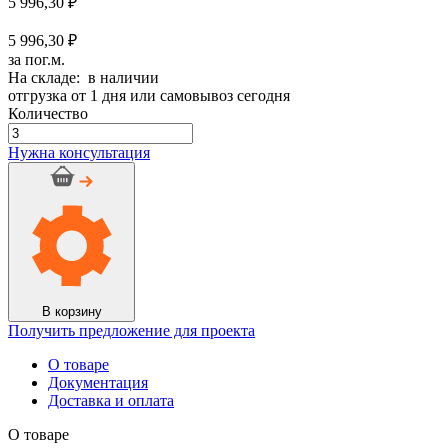
5 996,30
₽
5 996,30 ₽
за пог.м.
На складе: в наличии
отгрузка от 1 дня или самовывоз сегодня
Количество
Количество
товара
Нужна консультация
Трубка
K-
Flex
ST
IС
CLAD
32/108
SR
-
В корзину
(3
Получить предложение для проекта
п.м.)
О товаре
Документация
Доставка и оплата
О товаре