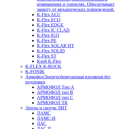
помещениях и тоннелях. Обеспечивает
защиту от механических повреждений.
K-Flex ALU
K-Flex ECO
K-Flex EDGE
K-Flex IC CLAD
K-Flex IGO
K-Flex PE
K-Flex SOLAR HT
K-Flex SOLID
K-Flex ST
Клей K-Flex
K-FLEX K-ROCK
K-FONIK
Армофол
Энергосберегающая изоляция без
подложки
АРМОФОЛ Тип А
АРМОФОЛ тип В
АРМОФОЛ тип C
АРМОФОЛ ТК
Ленты и скотчи ЛИТ
ЛАМС
ЛАМС-Н
ЛАС
ЛАС-П