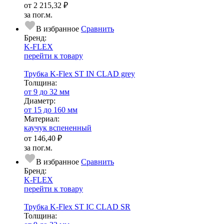
от
2 215,32 ₽
за пог.м.
В избранное
Сравнить
Бренд:
K-FLEX
перейти к товару
Трубка K-Flex ST IN CLAD grey
Тол­щи­на:
от 9 до 32 мм
Диаметр:
от 15 до 160 мм
Ма­­те­­ри­­ал:
каучук вспененный
от
146,40 ₽
за пог.м.
В избранное
Сравнить
Бренд:
K-FLEX
перейти к товару
Трубка K-Flex ST IС CLAD SR
Тол­щи­на: