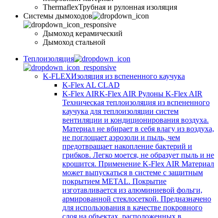
Thermaflex
Трубная и рулонная изоляция
Cистемы дымоходов
Дымоход керамический
Дымоход стальной
Теплоизоляция
K-FLEX
Изоляция из вспененного каучука
K-Flex AL CLAD
K-Flex AIR
K-Flex AIR Рулоны K-Flex AIR
Техническая теплоизоляция из вспененного
каучука для теплоизоляции систем
вентиляции и кондиционирования воздуха.
Материал не вбирает в себя влагу из воздуха,
не поглощает аэрозоли и пыль, чем
предотвращает накопление бактерий и
грибков. Легко моется, не образует пыль и не
крошится. Применение K-Flex AIR Материал
может выпускаться в системе c защитным
покрытием METAL. Покрытие
изготавливается из алюминиевой фольги,
армированной стеклосеткой. Предназначено
для использования в качестве покровного
слоя на объектах, расположенных в