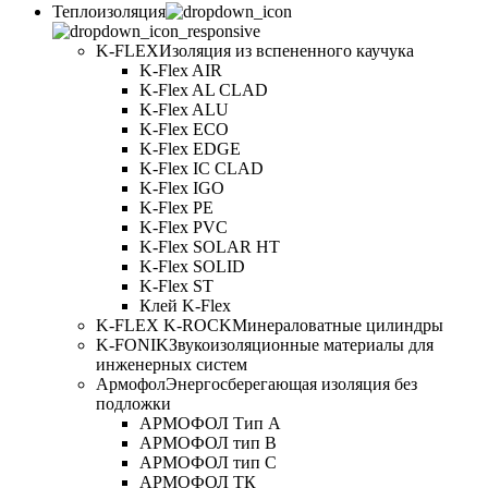
Теплоизоляция
K-FLEX
Изоляция из вспененного каучука
K-Flex AIR
K-Flex AL CLAD
K-Flex ALU
K-Flex ECO
K-Flex EDGE
K-Flex IC CLAD
K-Flex IGO
K-Flex PE
K-Flex PVC
K-Flex SOLAR HT
K-Flex SOLID
K-Flex ST
Клей K-Flex
K-FLEX K-ROCK
Минераловатные цилиндры
K-FONIK
Звукоизоляционные материалы для
инженерных систем
Армофол
Энергосберегающая изоляция без
подложки
АРМОФОЛ Тип А
АРМОФОЛ тип В
АРМОФОЛ тип C
АРМОФОЛ ТК