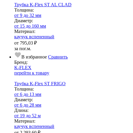
Трубка K-Flex ST AL CLAD
Тол­щи­на:
от 9 до 32 мм
Диаметр:
от 15 до 160 мм
Ма­­те­­ри­­ал:
каучук вспененный
от
795,03 ₽
за пог.м.
В избранное
Сравнить
Бренд:
K-FLEX
перейти к товару
Трубка K-Flex ST FRIGO
Тол­щи­на:
от 6 до 13 мм
Диаметр:
от 6 до 28 мм
Длина:
от 19 до 52 м
Ма­­те­­ри­­ал:
каучук вспененный
от
2 293,60 ₽