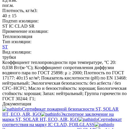
Ед изм:
пог.м.
Плотность, кг/м3:
40 ± 15
Подтип изоляции:
ST IC CLAD SR
Применение изоляции:
Теплоизоляция
Тип изоляции:
ST
Вид изоляции:
трубки
Коэффициент теплопроводности при температуре, °C 20:
0,038 Вт/(м·°C); Коэффициент сопротивления диффузии
водяного пара по ГОСТ 25898: μ ≥ 2000; Плотность по ГОСТ
17177: 40±15 кг/м³; Показатель кислотности (pH) по EN 13468:
нейтральный; Экологическая безопасность: без асбеста / без
CFC–HCFC; Масло и бензостойкость: хорошая; Биологическая
стойкость: хорошая; Запах: нейтральный; Группа горючести по
ГОСТ 30244: Г1;
Документация
Сертификат пожарной безопасности ST, SOLAR
HT, ECO, AIR, IGO
Экспертное заключение на
марки ST, SOLAR HT, ECO, AIR, IGO
Сертификат
соответствия на марку IC CLAD, FOILGLASS