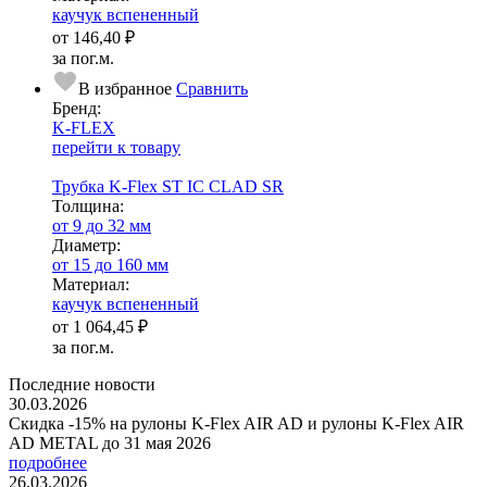
каучук вспененный
от
146,40 ₽
за пог.м.
В избранное
Сравнить
Бренд:
K-FLEX
перейти к товару
Трубка K-Flex ST IС CLAD SR
Тол­щи­на:
от 9 до 32 мм
Диаметр:
от 15 до 160 мм
Ма­­те­­ри­­ал:
каучук вспененный
от
1 064,45 ₽
за пог.м.
Последние новости
30.03.2026
Скидка -15% на рулоны K-Flex AIR AD и рулоны K-Flex AIR
AD METAL до 31 мая 2026
подробнее
26.03.2026