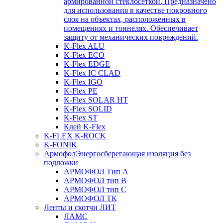
армированной стеклосеткой. Предназначено
для использования в качестве покровного
слоя на объектах, расположенных в
помещениях и тоннелях. Обеспечивает
защиту от механических повреждений.
K-Flex ALU
K-Flex ECO
K-Flex EDGE
K-Flex IC CLAD
K-Flex IGO
K-Flex PE
K-Flex SOLAR HT
K-Flex SOLID
K-Flex ST
Клей K-Flex
K-FLEX K-ROCK
K-FONIK
Армофол
Энергосберегающая изоляция без
подложки
АРМОФОЛ Тип А
АРМОФОЛ тип В
АРМОФОЛ тип C
АРМОФОЛ ТК
Ленты и скотчи ЛИТ
ЛАМС