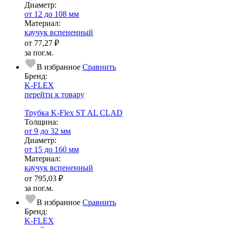
Диаметр:
от 12 до 108 мм
Ма­­те­­ри­­ал:
каучук вспененный
от
77,27 ₽
за пог.м.
В избранное
Сравнить
Бренд:
K-FLEX
перейти к товару
Трубка K-Flex ST AL CLAD
Тол­щи­на:
от 9 до 32 мм
Диаметр:
от 15 до 160 мм
Ма­­те­­ри­­ал:
каучук вспененный
от
795,03 ₽
за пог.м.
В избранное
Сравнить
Бренд:
K-FLEX