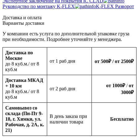
Экспертное заключение на покрытия IC CLAD
Руководство по монтажу K-FLEX
K-FLEX Разворот
Доставка и оплата
Варианты доставки
У компании есть услуга по дополнительной упаковке груза
при необходимости. Подробнее уточняйте у менеджера.
Доставка по
Москве
oт 1 раб дня
от 500
₽
/ от 2500
₽
до 8 куб.м./ от 8
куб.м
Доставка МКАД
от 1000
₽
/
от
+ 10 км
oт 2 раб дня
до 8 куб.м./ от 8
3000
₽
куб.м
Самовывоз со
склада (Пн-Пт 9-
В день заказа при
18, г. Химки, ул.
Бесплатно
наличии товара
Рабочая, д. 2А, к.
21)