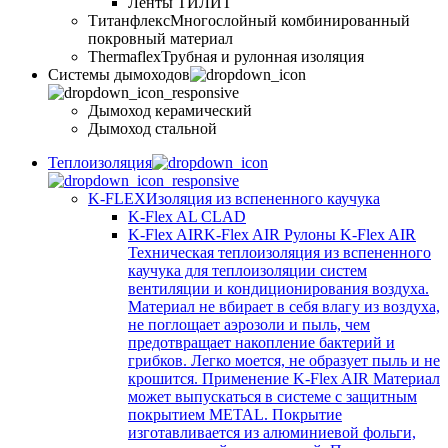
Ленты ТИЛИТ
Титанфлекс
Многослойный комбинированный
покровный материал
Thermaflex
Трубная и рулонная изоляция
Cистемы дымоходов
Дымоход керамический
Дымоход стальной
Теплоизоляция
K-FLEX
Изоляция из вспененного каучука
K-Flex AL CLAD
K-Flex AIR
K-Flex AIR Рулоны K-Flex AIR
Техническая теплоизоляция из вспененного
каучука для теплоизоляции систем
вентиляции и кондиционирования воздуха.
Материал не вбирает в себя влагу из воздуха,
не поглощает аэрозоли и пыль, чем
предотвращает накопление бактерий и
грибков. Легко моется, не образует пыль и не
крошится. Применение K-Flex AIR Материал
может выпускаться в системе c защитным
покрытием METAL. Покрытие
изготавливается из алюминиевой фольги,