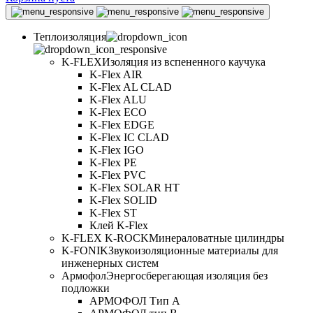
Теплоизоляция
K-FLEX
Изоляция из вспененного каучука
K-Flex AIR
K-Flex AL CLAD
K-Flex ALU
K-Flex ECO
K-Flex EDGE
K-Flex IC CLAD
K-Flex IGO
K-Flex PE
K-Flex PVC
K-Flex SOLAR HT
K-Flex SOLID
K-Flex ST
Клей K-Flex
K-FLEX K-ROCK
Минераловатные цилиндры
K-FONIK
Звукоизоляционные материалы для
инженерных систем
Армофол
Энергосберегающая изоляция без
подложки
АРМОФОЛ Тип А