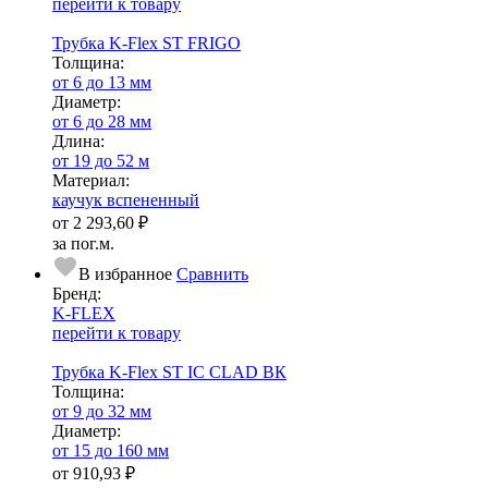
перейти к товару
Трубка K-Flex ST FRIGO
Тол­щи­на:
от 6 до 13 мм
Диаметр:
от 6 до 28 мм
Длина:
от 19 до 52 м
Ма­­те­­ри­­ал:
каучук вспененный
от
2 293,60 ₽
за пог.м.
В избранное
Сравнить
Бренд:
K-FLEX
перейти к товару
Трубка K-Flex ST IC CLAD ВК
Тол­щи­на:
от 9 до 32 мм
Диаметр:
от 15 до 160 мм
от
910,93 ₽