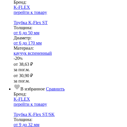
Бренд:
K-FLEX
перейти к товару
Трубка K-Flex ST
Тол­щи­на:
от 6 до 50 мм
Диаметр:
от 6 до 170 мм
Ма­­те­­ри­­ал:
каучук вспененный
-20
%
от
38,63 ₽
за пог.м.
от
30,90 ₽
за пог.м.
В избранное
Сравнить
Бренд:
K-FLEX
перейти к товару
Трубка K-Flex ST/SK
Тол­щи­на:
от 9 до 32 мм