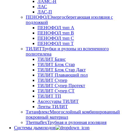
ЛАМС-Н
ЛАС
ЛАС-П
ПЕНОФОЛ
Энергосберегающая изоляция с
подложкой
ПЕНОФОЛ тип А
ПЕНОФОЛ тип B
ПЕНОФОЛ тип C
ПЕНОФОЛ тип T
ТИЛИТ
Трубки и рулоны из вспененного
полиэтилена
ТИЛИТ Базис
ТИЛИТ Блэк Стар
ТИЛИТ Блэк Стар Дакт
ТИЛИТ Плавающий пол
ТИЛИТ Супер
ТИЛИТ Супер Протект
ТИЛИТ Супер СТ
ТИЛИТ ТП
Аксессуары ТИЛИТ
Ленты ТИЛИТ
Титанфлекс
Многослойный комбинированный
покровный материал
Thermaflex
Трубная и рулонная изоляция
Cистемы дымоходов