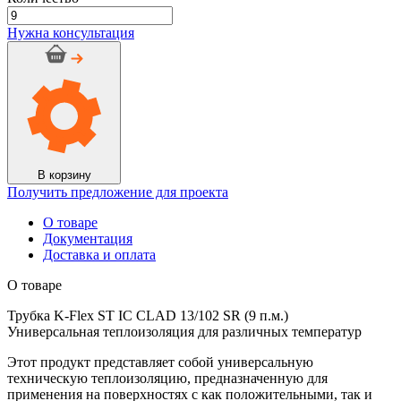
Количество
товара
Нужна консультация
Трубка
K-
Flex
ST
IС
CLAD
13/102
SR
(9
В корзину
п.м.)
Получить предложение для проекта
О товаре
Документация
Доставка и оплата
О товаре
Трубка K-Flex ST IС CLAD 13/102 SR (9 п.м.)
Универсальная теплоизоляция для различных температур
Этот продукт представляет собой универсальную
техническую теплоизоляцию, предназначенную для
применения на поверхностях с как положительными, так и