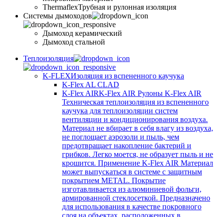
Thermaflex
Трубная и рулонная изоляция
Cистемы дымоходов
Дымоход керамический
Дымоход стальной
Теплоизоляция
K-FLEX
Изоляция из вспененного каучука
K-Flex AL CLAD
K-Flex AIR
K-Flex AIR Рулоны K-Flex AIR
Техническая теплоизоляция из вспененного
каучука для теплоизоляции систем
вентиляции и кондиционирования воздуха.
Материал не вбирает в себя влагу из воздуха,
не поглощает аэрозоли и пыль, чем
предотвращает накопление бактерий и
грибков. Легко моется, не образует пыль и не
крошится. Применение K-Flex AIR Материал
может выпускаться в системе c защитным
покрытием METAL. Покрытие
изготавливается из алюминиевой фольги,
армированной стеклосеткой. Предназначено
для использования в качестве покровного
слоя на объектах, расположенных в