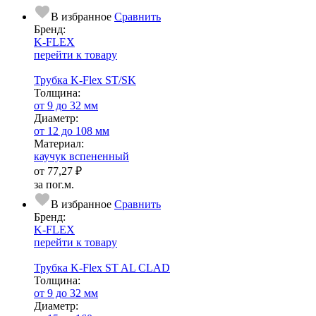
В избранное
Сравнить
Бренд:
K-FLEX
перейти к товару
Трубка K-Flex ST/SK
Тол­щи­на:
от 9 до 32 мм
Диаметр:
от 12 до 108 мм
Ма­­те­­ри­­ал:
каучук вспененный
от
77,27 ₽
за пог.м.
В избранное
Сравнить
Бренд:
K-FLEX
перейти к товару
Трубка K-Flex ST AL CLAD
Тол­щи­на:
от 9 до 32 мм
Диаметр: