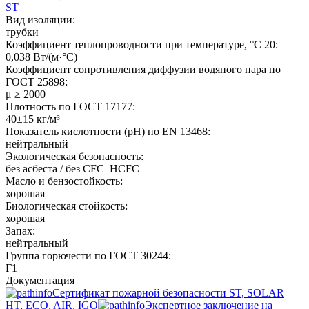
ST
Вид изоляции:
трубки
Коэффициент теплопроводности при температуре, °C 20:
0,038 Вт/(м·°C)
Коэффициент сопротивления диффузии водяного пара по
ГОСТ 25898:
μ ≥ 2000
Плотность по ГОСТ 17177:
40±15 кг/м³
Показатель кислотности (pH) по EN 13468:
нейтральный
Экологическая безопасность:
без асбеста / без CFC–HCFC
Масло и бензостойкость:
хорошая
Биологическая стойкость:
хорошая
Запах:
нейтральный
Группа горючести по ГОСТ 30244:
Г1
Документация
Сертификат пожарной безопасности ST, SOLAR
HT, ECO, AIR, IGO
Экспертное заключение на