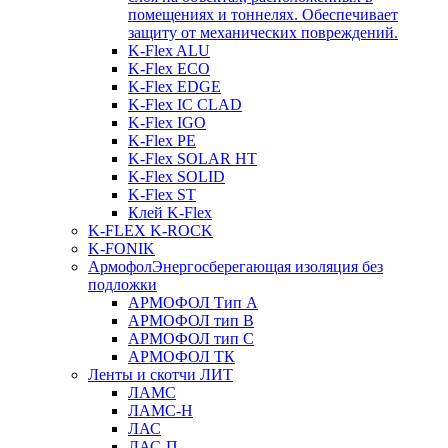
помещениях и тоннелях. Обеспечивает
защиту от механических повреждений.
K-Flex ALU
K-Flex ECO
K-Flex EDGE
K-Flex IC CLAD
K-Flex IGO
K-Flex PE
K-Flex SOLAR HT
K-Flex SOLID
K-Flex ST
Клей K-Flex
K-FLEX K-ROCK
K-FONIK
Армофол
Энергосберегающая изоляция без
подложки
АРМОФОЛ Тип А
АРМОФОЛ тип В
АРМОФОЛ тип C
АРМОФОЛ ТК
Ленты и скотчи ЛИТ
ЛАМС
ЛАМС-Н
ЛАС
ЛАС-П