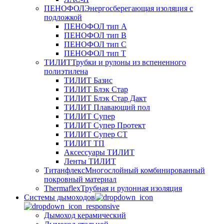
ПЕНОФОЛ
Энергосберегающая изоляция с
подложкой
ПЕНОФОЛ тип А
ПЕНОФОЛ тип B
ПЕНОФОЛ тип C
ПЕНОФОЛ тип T
ТИЛИТ
Трубки и рулоны из вспененного
полиэтилена
ТИЛИТ Базис
ТИЛИТ Блэк Стар
ТИЛИТ Блэк Стар Дакт
ТИЛИТ Плавающий пол
ТИЛИТ Супер
ТИЛИТ Супер Протект
ТИЛИТ Супер СТ
ТИЛИТ ТП
Аксессуары ТИЛИТ
Ленты ТИЛИТ
Титанфлекс
Многослойный комбинированный
покровный материал
Thermaflex
Трубная и рулонная изоляция
Cистемы дымоходов
Дымоход керамический