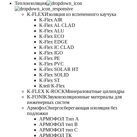
Теплоизоляция
K-FLEX
Изоляция из вспененного каучука
K-Flex AIR
K-Flex AL CLAD
K-Flex ALU
K-Flex ECO
K-Flex EDGE
K-Flex IC CLAD
K-Flex IGO
K-Flex PE
K-Flex PVC
K-Flex SOLAR HT
K-Flex SOLID
K-Flex ST
Клей K-Flex
K-FLEX K-ROCK
Минераловатные цилиндры
K-FONIK
Звукоизоляционные материалы для
инженерных систем
Армофол
Энергосберегающая изоляция без
подложки
АРМОФОЛ Тип А
АРМОФОЛ тип В
АРМОФОЛ тип C
АРМОФОЛ ТК