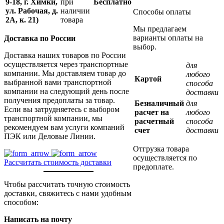
9-18, г. Химки,
при
Бесплатно
ул. Рабочая, д.
наличии
Способы оплаты
2А, к. 21)
товара
Мы предлагаем
варианты оплаты на
Доставка по России
выбор.
Доставка наших товаров по России
осуществляется через транспортные
для
компании. Мы доставляем товар до
любого
Картой
выбранной вами транспортной
способа
компании на следующий день после
доставки
получения предоплаты за товар.
Безналичный
для
Если вы затрудняетесь с выбором
расчет на
любого
транспортной компании, мы
расчетный
способа
рекомендуем вам услуги компаний
счет
доставки
ПЭК или Деловые Линии.
Отгрузка товара
осуществляется по
Рассчитать стоимость доставки
предоплате.
Чтобы рассчитать точную стоимость
доставки, свяжитесь с нами удобным
способом:
Написать на почту