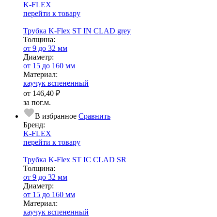
K-FLEX
перейти к товару
Трубка K-Flex ST IN CLAD grey
Тол­щи­на:
от 9 до 32 мм
Диаметр:
от 15 до 160 мм
Ма­­те­­ри­­ал:
каучук вспененный
от
146,40 ₽
за пог.м.
В избранное
Сравнить
Бренд:
K-FLEX
перейти к товару
Трубка K-Flex ST IС CLAD SR
Тол­щи­на:
от 9 до 32 мм
Диаметр:
от 15 до 160 мм
Ма­­те­­ри­­ал:
каучук вспененный