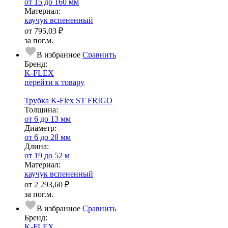
от 15 до 160 мм
Ма­­те­­ри­­ал:
каучук вспененный
от
795,03 ₽
за пог.м.
В избранное
Сравнить
Бренд:
K-FLEX
перейти к товару
Трубка K-Flex ST FRIGO
Тол­щи­на:
от 6 до 13 мм
Диаметр:
от 6 до 28 мм
Длина:
от 19 до 52 м
Ма­­те­­ри­­ал:
каучук вспененный
от
2 293,60 ₽
за пог.м.
В избранное
Сравнить
Бренд:
K-FLEX