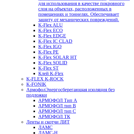
для использования в качестве покровного
слоя на объектах, расположенных в
помещениях и тоннелях. Обеспечивает
защиту от механических повреждений.
K-Flex ALU
K-Flex ECO
K-Flex EDGE
K-Flex IC CLAD
K-Flex IGO
K-Flex PE
K-Flex SOLAR HT
K-Flex SOLID
K-Flex ST
Клей K-Flex
K-FLEX K-ROCK
K-FONIK
Армофол
Энергосберегающая изоляция без
подложки
АРМОФОЛ Тип А
АРМОФОЛ тип В
АРМОФОЛ тип C
АРМОФОЛ ТК
Ленты и скотчи ЛИТ
ЛАМС
ЛАМС-Н