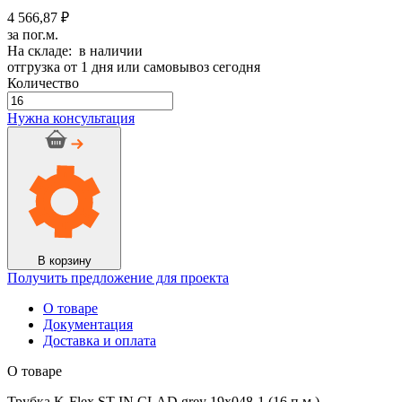
4 566,87 ₽
за пог.м.
На складе: в наличии
отгрузка от 1 дня или самовывоз сегодня
Количество
Количество
товара
Нужна консультация
Трубка
K-
Flex
ST
IN
CLAD
grey
19х048-
1
В корзину
(16
Получить предложение для проекта
п.м.)
О товаре
Документация
Доставка и оплата
О товаре
Трубка K-Flex ST IN CLAD grey 19х048-1 (16 п.м.)