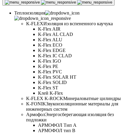
Теплоизоляция
K-FLEX
Изоляция из вспененного каучука
K-Flex AIR
K-Flex AL CLAD
K-Flex ALU
K-Flex ECO
K-Flex EDGE
K-Flex IC CLAD
K-Flex IGO
K-Flex PE
K-Flex PVC
K-Flex SOLAR HT
K-Flex SOLID
K-Flex ST
Клей K-Flex
K-FLEX K-ROCK
Минераловатные цилиндры
K-FONIK
Звукоизоляционные материалы для
инженерных систем
Армофол
Энергосберегающая изоляция без
подложки
АРМОФОЛ Тип А
АРМОФОЛ тип В