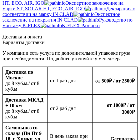
HT, ECO, AIR, IGO
Экспертное заключение на
марки ST, SOLAR HT, ECO, AIR, IGO
Декларация о
соответствии на марку IN CLAD
Экспертное
заключение на покрытия IN CLAD
Руководство по
монтажу K-FLEX
K-FLEX Разворот
Доставка и оплата
Варианты доставки
У компании есть услуга по дополнительной упаковке груза
при необходимости. Подробнее уточняйте у менеджера.
Доставка по
Москве
oт 1 раб дня
от 500
₽
/ от 2500
₽
до 8 куб.м./ от 8
куб.м
Доставка МКАД
от 1000
₽
/
от
+ 10 км
oт 2 раб дня
до 8 куб.м./ от 8
3000
₽
куб.м
Самовывоз со
склада (Пн-Пт 9-
В день заказа при
18, г. Химки, ул.
Бесплатно