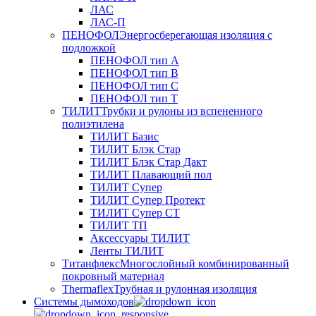
ЛАС
ЛАС-П
ПЕНОФОЛ
Энергосберегающая изоляция с
подложкой
ПЕНОФОЛ тип А
ПЕНОФОЛ тип B
ПЕНОФОЛ тип C
ПЕНОФОЛ тип T
ТИЛИТ
Трубки и рулоны из вспененного
полиэтилена
ТИЛИТ Базис
ТИЛИТ Блэк Стар
ТИЛИТ Блэк Стар Дакт
ТИЛИТ Плавающий пол
ТИЛИТ Супер
ТИЛИТ Супер Протект
ТИЛИТ Супер СТ
ТИЛИТ ТП
Аксессуары ТИЛИТ
Ленты ТИЛИТ
Титанфлекс
Многослойный комбинированный
покровный материал
Thermaflex
Трубная и рулонная изоляция
Cистемы дымоходов