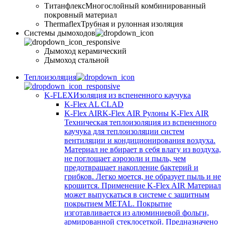
Титанфлекс
Многослойный комбинированный
покровный материал
Thermaflex
Трубная и рулонная изоляция
Cистемы дымоходов
Дымоход керамический
Дымоход стальной
Теплоизоляция
K-FLEX
Изоляция из вспененного каучука
K-Flex AL CLAD
K-Flex AIR
K-Flex AIR Рулоны K-Flex AIR
Техническая теплоизоляция из вспененного
каучука для теплоизоляции систем
вентиляции и кондиционирования воздуха.
Материал не вбирает в себя влагу из воздуха,
не поглощает аэрозоли и пыль, чем
предотвращает накопление бактерий и
грибков. Легко моется, не образует пыль и не
крошится. Применение K-Flex AIR Материал
может выпускаться в системе c защитным
покрытием METAL. Покрытие
изготавливается из алюминиевой фольги,
армированной стеклосеткой. Предназначено