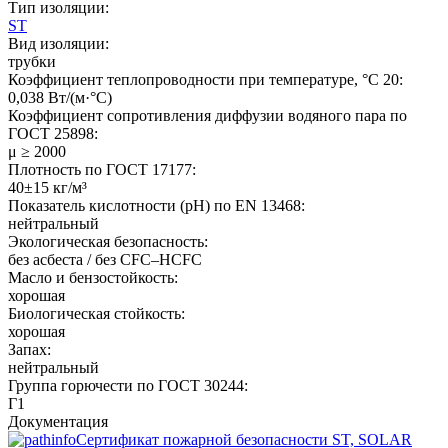
Тип изоляции:
ST
Вид изоляции:
трубки
Коэффициент теплопроводности при температуре, °C 20:
0,038 Вт/(м·°C)
Коэффициент сопротивления диффузии водяного пара по
ГОСТ 25898:
μ ≥ 2000
Плотность по ГОСТ 17177:
40±15 кг/м³
Показатель кислотности (pH) по EN 13468:
нейтральный
Экологическая безопасность:
без асбеста / без CFC–HCFC
Масло и бензостойкость:
хорошая
Биологическая стойкость:
хорошая
Запах:
нейтральный
Группа горючести по ГОСТ 30244:
Г1
Документация
Сертификат пожарной безопасности ST, SOLAR