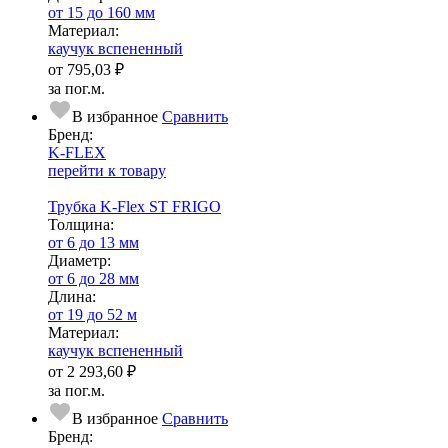
от 15 до 160 мм
Ма­­те­­ри­­ал:
каучук вспененный
от
795,03 ₽
за пог.м.
В избранное
Сравнить
Бренд:
K-FLEX
перейти к товару
Трубка K-Flex ST FRIGO
Тол­щи­на:
от 6 до 13 мм
Диаметр:
от 6 до 28 мм
Длина:
от 19 до 52 м
Ма­­те­­ри­­ал:
каучук вспененный
от
2 293,60 ₽
за пог.м.
В избранное
Сравнить
Бренд: