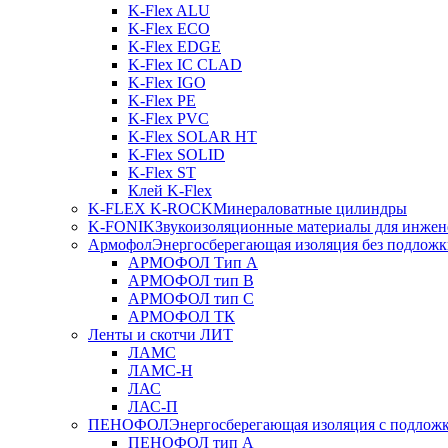
K-Flex ALU
K-Flex ECO
K-Flex EDGE
K-Flex IC CLAD
K-Flex IGO
K-Flex PE
K-Flex PVC
K-Flex SOLAR HT
K-Flex SOLID
K-Flex ST
Клей K-Flex
K-FLEX K-ROCK
Минераловатные цилиндры
K-FONIK
Звукоизоляционные материалы для инжен
Армофол
Энергосберегающая изоляция без подлож
АРМОФОЛ Тип А
АРМОФОЛ тип В
АРМОФОЛ тип C
АРМОФОЛ ТК
Ленты и скотчи ЛИТ
ЛАМС
ЛАМС-Н
ЛАС
ЛАС-П
ПЕНОФОЛ
Энергосберегающая изоляция с подлож
ПЕНОФОЛ тип А