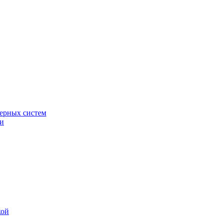
ерных систем
ки
кой