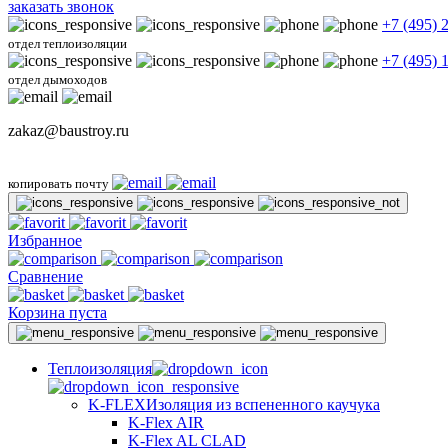
заказать звонок
+7 (495) 
отдел теплоизоляции
+7 (495) 
отдел дымоходов
zakaz@baustroy.ru
копировать почту
Избранное
Сравнение
Корзина пуста
Теплоизоляция
K-FLEX
Изоляция из вспененного каучука
K-Flex AIR
K-Flex AL CLAD