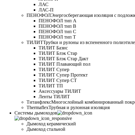
ЛАС
ЛАС-П
ПЕНОФОЛ
Энергосберегающая изоляция с подлож
ПЕНОФОЛ тип А
ПЕНОФОЛ тип B
ПЕНОФОЛ тип C
ПЕНОФОЛ тип T
ТИЛИТ
Трубки и рулоны из вспененного полиэтил
ТИЛИТ Базис
ТИЛИТ Блэк Стар
ТИЛИТ Блэк Стар Дакт
ТИЛИТ Плавающий пол
ТИЛИТ Супер
ТИЛИТ Супер Протект
ТИЛИТ Супер СТ
ТИЛИТ ТП
Аксессуары ТИЛИТ
Ленты ТИЛИТ
Титанфлекс
Многослойный комбинированный покр
Thermaflex
Трубная и рулонная изоляция
Cистемы дымоходов
Дымоход керамический
Дымоход стальной