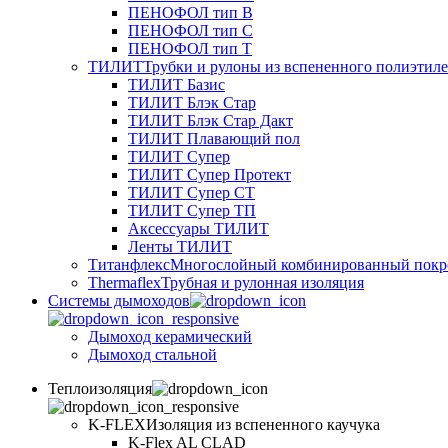
ПЕНОФОЛ тип B
ПЕНОФОЛ тип C
ПЕНОФОЛ тип T
ТИЛИТ
Трубки и рулоны из вспененного полиэтил
ТИЛИТ Базис
ТИЛИТ Блэк Стар
ТИЛИТ Блэк Стар Дакт
ТИЛИТ Плавающий пол
ТИЛИТ Супер
ТИЛИТ Супер Протект
ТИЛИТ Супер СТ
ТИЛИТ Супер ТП
Аксессуары ТИЛИТ
Ленты ТИЛИТ
Титанфлекс
Многослойный комбинированный покр
Thermaflex
Трубная и рулонная изоляция
Cистемы дымоходов
Дымоход керамический
Дымоход стальной
Теплоизоляция
K-FLEX
Изоляция из вспененного каучука
K-Flex AL CLAD