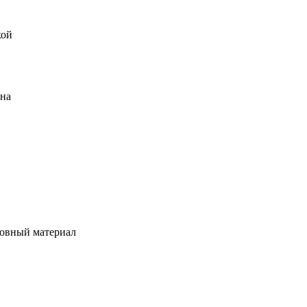
кой
ена
овный материал