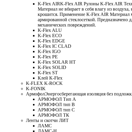
K-Flex AIR
K-Flex AIR Рулоны K-Flex AIR Тех
Материал не вбирает в себя влагу из воздуха,
крошится. Применение K-Flex AIR Материал 
армированной стеклосеткой. Предназначено д
механических повреждений.
K-Flex ALU
K-Flex ECO
K-Flex EDGE
K-Flex IC CLAD
K-Flex IGO
K-Flex PE
K-Flex SOLAR HT
K-Flex SOLID
K-Flex ST
Клей K-Flex
K-FLEX K-ROCK
K-FONIK
Армофол
Энергосберегающая изоляция без подлож
АРМОФОЛ Тип А
АРМОФОЛ тип В
АРМОФОЛ тип C
АРМОФОЛ ТК
Ленты и скотчи ЛИТ
ЛАМС
ЛАМС-Н