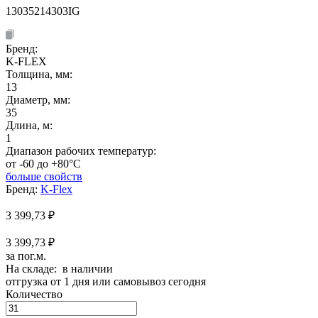
13035214303IG
Бренд:
K-FLEX
Толщина, мм:
13
Диаметр, мм:
35
Длина, м:
1
Диапазон рабочих температур:
от -60 до +80°C
больше свойств
Бренд:
K-Flex
3 399,73
₽
3 399,73 ₽
за пог.м.
На складе: в наличии
отгрузка от 1 дня или самовывоз сегодня
Количество
Количество