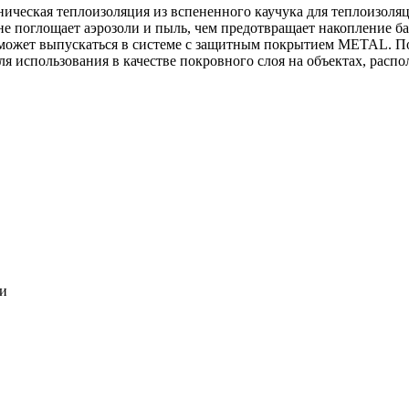
ническая теплоизоляция из вспененного каучука для теплоизоля
 не поглощает аэрозоли и пыль, чем предотвращает накопление ба
может выпускаться в системе c защитным покрытием METAL. По
ля использования в качестве покровного слоя на объектах, расп
ки