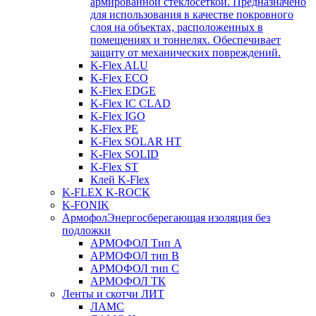
армированной стеклосеткой. Предназначено
для использования в качестве покровного
слоя на объектах, расположенных в
помещениях и тоннелях. Обеспечивает
защиту от механических повреждений.
K-Flex ALU
K-Flex ECO
K-Flex EDGE
K-Flex IC CLAD
K-Flex IGO
K-Flex PE
K-Flex SOLAR HT
K-Flex SOLID
K-Flex ST
Клей K-Flex
K-FLEX K-ROCK
K-FONIK
Армофол
Энергосберегающая изоляция без
подложки
АРМОФОЛ Тип А
АРМОФОЛ тип В
АРМОФОЛ тип C
АРМОФОЛ ТК
Ленты и скотчи ЛИТ
ЛАМС