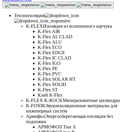
Теплоизоляция
K-FLEX
Изоляция из вспененного каучука
K-Flex AIR
K-Flex AL CLAD
K-Flex ALU
K-Flex ECO
K-Flex EDGE
K-Flex IC CLAD
K-Flex IGO
K-Flex PE
K-Flex PVC
K-Flex SOLAR HT
K-Flex SOLID
K-Flex ST
Клей K-Flex
K-FLEX K-ROCK
Минераловатные цилиндры
K-FONIK
Звукоизоляционные материалы для
инженерных систем
Армофол
Энергосберегающая изоляция без
подложки
АРМОФОЛ Тип А