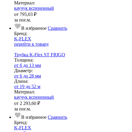
Ма­­те­­ри­­ал:
каучук вспененный
от
795,03 ₽
за пог.м.
В избранное
Сравнить
Бренд:
K-FLEX
перейти к товару
Трубка K-Flex ST FRIGO
Тол­щи­на:
от 6 до 13 мм
Диаметр:
от 6 до 28 мм
Длина:
от 19 до 52 м
Ма­­те­­ри­­ал:
каучук вспененный
от
2 293,60 ₽
за пог.м.
В избранное
Сравнить
Бренд:
K-FLEX