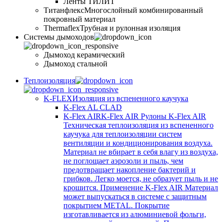
Ленты ТИЛИТ
Титанфлекс
Многослойный комбинированный
покровный материал
Thermaflex
Трубная и рулонная изоляция
Cистемы дымоходов
Дымоход керамический
Дымоход стальной
Теплоизоляция
K-FLEX
Изоляция из вспененного каучука
K-Flex AL CLAD
K-Flex AIR
K-Flex AIR Рулоны K-Flex AIR
Техническая теплоизоляция из вспененного
каучука для теплоизоляции систем
вентиляции и кондиционирования воздуха.
Материал не вбирает в себя влагу из воздуха,
не поглощает аэрозоли и пыль, чем
предотвращает накопление бактерий и
грибков. Легко моется, не образует пыль и не
крошится. Применение K-Flex AIR Материал
может выпускаться в системе c защитным
покрытием METAL. Покрытие
изготавливается из алюминиевой фольги,