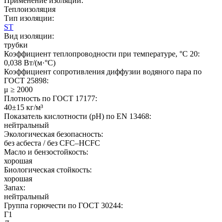
Применение изоляции:
Теплоизоляция
Тип изоляции:
ST
Вид изоляции:
трубки
Коэффициент теплопроводности при температуре, °C 20:
0,038 Вт/(м·°C)
Коэффициент сопротивления диффузии водяного пара по
ГОСТ 25898:
μ ≥ 2000
Плотность по ГОСТ 17177:
40±15 кг/м³
Показатель кислотности (pH) по EN 13468:
нейтральный
Экологическая безопасность:
без асбеста / без CFC–HCFC
Масло и бензостойкость:
хорошая
Биологическая стойкость:
хорошая
Запах:
нейтральный
Группа горючести по ГОСТ 30244:
Г1