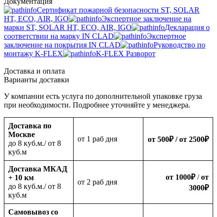
Документация
Сертификат пожарной безопасности ST, SOLAR
HT, ECO, AIR, IGO
Экспертное заключение на
марки ST, SOLAR HT, ECO, AIR, IGO
Декларация о
соответствии на марку IN CLAD
Экспертное
заключение на покрытия IN CLAD
Руководство по
монтажу K-FLEX
K-FLEX Разворот
Доставка и оплата
Варианты доставки
У компании есть услуга по дополнительной упаковке груза
при необходимости. Подробнее уточняйте у менеджера.
Доставка по
Москве
oт 1 раб дня
от 500
₽
/ от 2500
₽
до 8 куб.м./ от 8
куб.м
Доставка МКАД
от 1000
₽
/
от
+ 10 км
oт 2 раб дня
до 8 куб.м./ от 8
3000
₽
куб.м
Самовывоз со