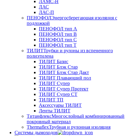
ЛАМС-Н
ЛАС
ЛАС-П
ПЕНОФОЛ
Энергосберегающая изоляция с
подложкой
ПЕНОФОЛ тип А
ПЕНОФОЛ тип B
ПЕНОФОЛ тип C
ПЕНОФОЛ тип T
ТИЛИТ
Трубки и рулоны из вспененного
полиэтилена
ТИЛИТ Базис
ТИЛИТ Блэк Стар
ТИЛИТ Блэк Стар Дакт
ТИЛИТ Плавающий пол
ТИЛИТ Супер
ТИЛИТ Супер Протект
ТИЛИТ Супер СТ
ТИЛИТ ТП
Аксессуары ТИЛИТ
Ленты ТИЛИТ
Титанфлекс
Многослойный комбинированный
покровный материал
Thermaflex
Трубная и рулонная изоляция
Cистемы дымоходов