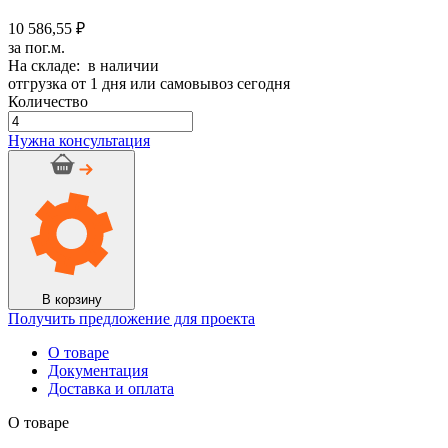
10 586,55 ₽
за пог.м.
На складе: в наличии
отгрузка от 1 дня или самовывоз сегодня
Количество
Количество
товара
Нужна консультация
Трубка
K-
Flex
ST
IN
CLAD
black
19х133
(4
В корзину
п.м.)
Получить предложение для проекта
О товаре
Документация
Доставка и оплата
О товаре