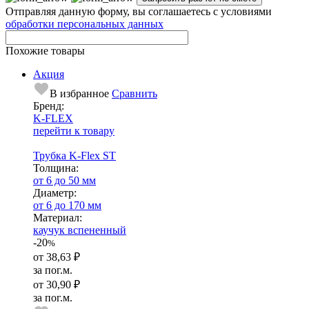
Отправляя данную форму, вы соглашаетесь с условиями
обработки персональных данных
Похожие товары
Акция
В избранное
Сравнить
Бренд:
K-FLEX
перейти к товару
Трубка K-Flex ST
Тол­щи­на:
от 6 до 50 мм
Диаметр:
от 6 до 170 мм
Ма­­те­­ри­­ал:
каучук вспененный
-20
%
от
38,63 ₽
за пог.м.
от
30,90 ₽
за пог.м.